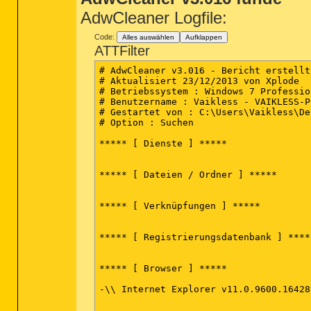
2014-01-02 12:19 - 2014-01-02 12:19 - 
2014-01-02 12:16 - 2014-01-02 12:23 - 
AdwCleaner Logfile:
2014-01-02 12:13 - 2014-01-02 12:13 - 
2014-01-02 12:13 - 2014-01-02 12:13 - 
Code:
Alles auswählen
Aufklappen
2014-01-02 07:57 - 2014-01-02 07:57 - 
ATTFilter
2014-01-01 23:03 - 2014-01-01 23:03 - 
# AdwCleaner v3.016 - Bericht erstellt
# Aktualisiert 23/12/2013 von Xplode

# Betriebssystem : Windows 7 Professio
# Benutzername : Vaikless - VAIKLESS-PC
# Gestartet von : C:\Users\Vaikless\De
# Option : Suchen

***** [ Dienste ] *****

***** [ Dateien / Ordner ] *****

***** [ Verknüpfungen ] *****

***** [ Registrierungsdatenbank ] *****
***** [ Browser ] *****

-\\ Internet Explorer v11.0.9600.16428
