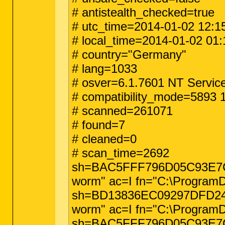
# antistealth_checked=true
# utc_time=2014-01-02 12:1
# local_time=2014-01-02 01:1
# country="Germany"
# lang=1033
# osver=6.1.7601 NT Servic
# compatibility_mode=5893
# scanned=261071
# found=7
# cleaned=0
# scan_time=2692
sh=BAC5FFF796D05C93E7C65
worm" ac=I fn="C:\ProgramD
sh=BD13836EC09297DFD24A
worm" ac=I fn="C:\ProgramD
sh=BAC5FFF796D05C93E7C65