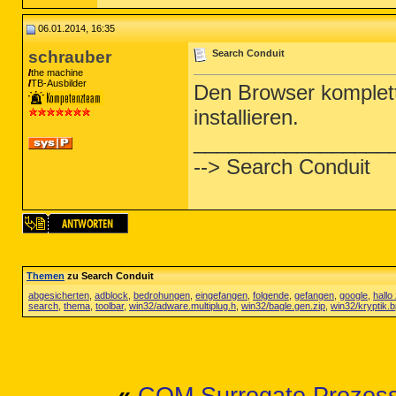
06.01.2014, 16:35
schrauber
Search Conduit
the machine
TB-Ausbilder
Den Browser komplett 
installieren.
_________________
--> Search Conduit
Themen
zu Search Conduit
abgesicherten
,
adblock
,
bedrohungen
,
eingefangen
,
folgende
,
gefangen
,
google
,
hall
search
,
thema
,
toolbar
,
win32/adware.multiplug.h
,
win32/bagle.gen.zip
,
win32/kryptik.