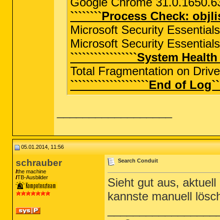
Google Chrome 31.0.1650.6
````````Process Check: objli
Microsoft Security Essenti
Microsoft Security Essentia
`````````````````System Health 
Total Fragmentation on Drive
````````````````````End of Log````
__________________
05.01.2014, 11:56
schrauber
Search Conduit
the machine
TB-Ausbilder
Sieht gut aus, aktue
kannste manuell lösc
_________________