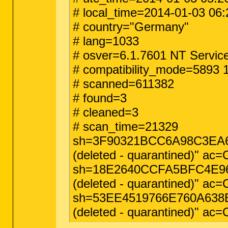
# local_time=2014-01-03 06:2
# country="Germany"
# lang=1033
# osver=6.1.7601 NT Servic
# compatibility_mode=5893
# scanned=611382
# found=3
# cleaned=3
# scan_time=21329
sh=3F90321BCC6A98C3EA6BE
(deleted - quarantined)" ac
sh=18E2640CCFA5BFC4E9647
(deleted - quarantined)" a
sh=53EE4519766E760A638BB
(deleted - quarantined)" a