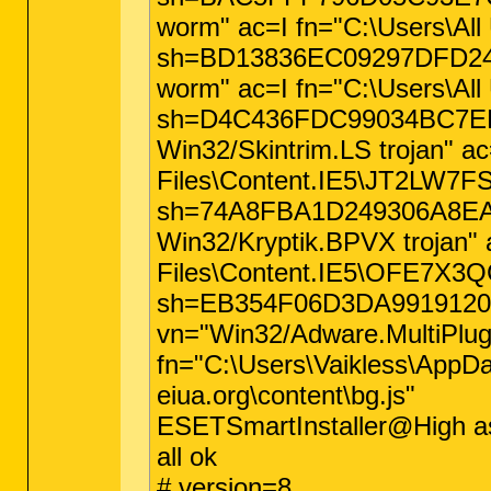
worm" ac=I fn="C:\Users\Al
sh=BD13836EC09297DFD24A
worm" ac=I fn="C:\Users\All
sh=D4C436FDC99034BC7EEC
Win32/Skintrim.LS trojan" a
Files\Content.IE5\JT2LW7FS
sh=74A8FBA1D249306A8EA05
Win32/Kryptik.BPVX trojan" 
Files\Content.IE5\OFE7X3QC\
sh=EB354F06D3DA99191207
vn="Win32/Adware.MultiPlug.
fn="C:\Users\Vaikless\AppDat
eiua.org\content\bg.js"
ESETSmartInstaller@High as
all ok
# version=8