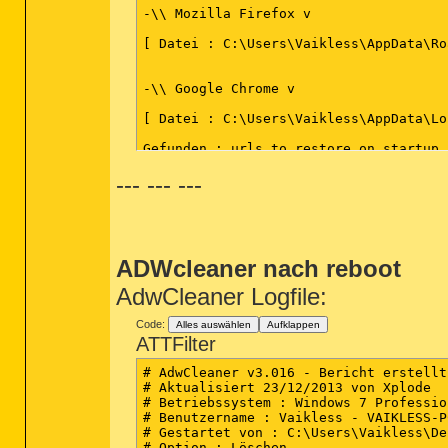
-\\ Mozilla Firefox v

[ Datei : C:\Users\Vaikless\AppData\Ro
-\\ Google Chrome v

[ Datei : C:\Users\Vaikless\AppData\Lo
Gefunden : urls_to_restore_on_startup

Gefunden : urls_to_restore_on_startup

--- --- ---
Gefunden : urls_to_restore_on_startup

*************************

AdwCleaner[R0].txt - [901 octets] - [0
ADWcleaner
nach reboot
########## EOF - C:\AdwCleaner\AdwClea
AdwCleaner Logfile:
Code:
Alles auswählen
Aufklappen
ATTFilter
# AdwCleaner v3.016 - Bericht erstellt
# Aktualisiert 23/12/2013 von Xplode

# Betriebssystem : Windows 7 Professio
# Benutzername : Vaikless - VAIKLESS-PC
# Gestartet von : C:\Users\Vaikless\De
# Option : Löschen
