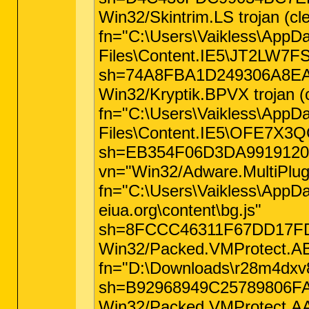
Win32/Skintrim.LS trojan (cl
fn="C:\Users\Vaikless\AppDa
Files\Content.IE5\JT2LW7FS
sh=74A8FBA1D249306A8EA05
Win32/Kryptik.BPVX trojan (c
fn="C:\Users\Vaikless\AppDa
Files\Content.IE5\OFE7X3QC\
sh=EB354F06D3DA99191207
vn="Win32/Adware.MultiPlug.H
fn="C:\Users\Vaikless\AppDat
eiua.org\content\bg.js"
sh=8FCCC46311F67DD17FDB
Win32/Packed.VMProtect.ABD 
fn="D:\Downloads\r28m4dxv8
sh=B92968949C25789806FA5
Win32/Packed.VMProtect.AAA 