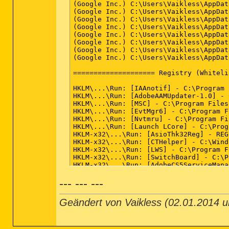
(Google Inc.) C:\Users\Vaikless\AppDat
(Google Inc.) C:\Users\Vaikless\AppDat
(Google Inc.) C:\Users\Vaikless\AppDat
(Google Inc.) C:\Users\Vaikless\AppDat
(Google Inc.) C:\Users\Vaikless\AppDat
(Google Inc.) C:\Users\Vaikless\AppDat
(Google Inc.) C:\Users\Vaikless\AppDat
(Google Inc.) C:\Users\Vaikless\AppDat
==================== Registry (Whiteli
HKLM\...\Run: [IAAnotif] - C:\Program 
HKLM\...\Run: [AdobeAAMUpdater-1.0] - 
HKLM\...\Run: [MSC] - C:\Program Files
HKLM\...\Run: [EvtMgr6] - C:\Program F
HKLM\...\Run: [Nvtmru] - C:\Program Fi
HKLM\...\Run: [Launch LCore] - C:\Prog
HKLM-x32\...\Run: [AsioThk32Reg] - REG
HKLM-x32\...\Run: [CTHelper] - C:\Wind
HKLM-x32\...\Run: [LWS] - C:\Program F
HKLM-x32\...\Run: [SwitchBoard] - C:\P
HKLM-x32\...\Run: [AdobeCS5ServiceMana
HKLM-x32\...\Run: [Adobe ARM] - C:\Pro
--- --- ---
HKLM-x32\...\RunOnce: [ 
Malwarebytes A
Winlogon\Notify\LBTWlgn: C:\Program Fi
HKCU\...\Run: [Steam] - D:\Spiele\Stea
Geändert von Vaikless (02.01.2014
HKCU\...\Run: [KiesTrayAgent] - C:\Pro
HKCU\...\Run: [KiesPDLR] - C:\Program 
HKCU\...\Run: [Akamai NetSession Inter
HKCU\...\Run: [Google Update] - C:\Use