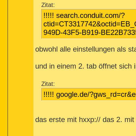
Zitat:
!!!!! search.conduit.com/?
ctid=CT3317742&octid=E
949D-43F5-B919-BE22B73
obwohl alle einstellungen als s
und in einem 2. tab öffnet sich 
Zitat:
!!!!! google.de/?gws_rd=c
das erste mit hxxp:// das 2. mit