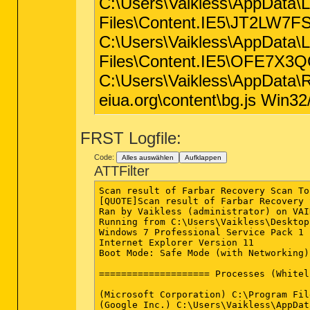
C:\Users\Vaikless\AppData\L
Files\Content.IE5\JT2LW7FS\
C:\Users\Vaikless\AppData\L
Files\Content.IE5\OFE7X3QC\
C:\Users\Vaikless\AppData\Ro
eiua.org\content\bg.js Win32
FRST Logfile:
Code:
Alles auswählen
Aufklappen
ATTFilter
Scan result of Farbar Recovery Scan Too
[QUOTE]Scan result of Farbar Recovery 
Ran by Vaikless (administrator) on VAI
Running from C:\Users\Vaikless\Desktop

Windows 7 Professional Service Pack 1 
Internet Explorer Version 11

Boot Mode: Safe Mode (with Networking)

==================== Processes (Whitel
(Microsoft Corporation) C:\Program Fil
(Google Inc.) C:\Users\Vaikless\AppDat