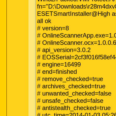
fn="D:\Downloads\r28m4dxv
ESETSmartInstaller@High as
all ok
# version=8
# OnlineScannerApp.exe=1.0
# OnlineScanner.ocx=1.0.0.
# api_version=3.0.2
# EOSSerial=2cf3f016f58ef
# engine=16499
# end=finished
# remove_checked=true
# archives_checked=true
# unwanted_checked=false
# unsafe_checked=false
# antistealth_checked=true
# utc_time=2014-01-03 05:2