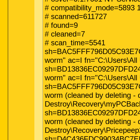
# compatibility_mode=5893
# scanned=611727
# found=9
# cleaned=7
# scan_time=5541
sh=BAC5FFF796D05C93E7C65
worm" ac=I fn="C:\Users\Al
sh=BD13836EC09297DFD24A
worm" ac=I fn="C:\Users\All
sh=BAC5FFF796D05C93E7C65
worm (cleaned by deleting -
Destroy\Recovery\myPCBack
sh=BD13836EC09297DFD24A
worm (cleaned by deleting -
Destroy\Recovery\Pricepeep
sh=D4C436FDC99034BC7EEC