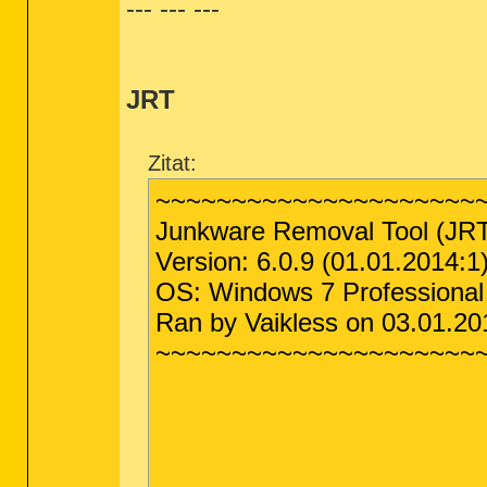
--- --- ---
*************************

AdwCleaner[R0].txt - [1039 octets] - [
AdwCleaner[S0].txt - [884 octets] - [0
########## EOF - C:\AdwCleaner\AdwClea
JRT
Zitat:
~~~~~~~~~~~~~~~~~~~~~
Junkware Removal Tool (JRT
Version: 6.0.9 (01.01.2014:1
OS: Windows 7 Professional
Ran by Vaikless on 03.01.20
~~~~~~~~~~~~~~~~~~~~~