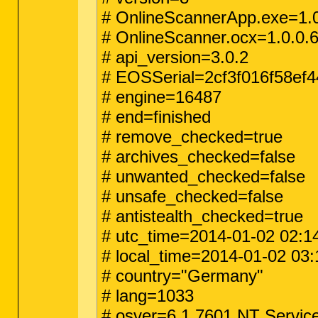
# OnlineScannerApp.exe=1.0
# OnlineScanner.ocx=1.0.0.
# api_version=3.0.2
# EOSSerial=2cf3f016f58ef
# engine=16487
# end=finished
# remove_checked=true
# archives_checked=false
# unwanted_checked=false
# unsafe_checked=false
# antistealth_checked=true
# utc_time=2014-01-02 02:1
# local_time=2014-01-02 03:1
# country="Germany"
# lang=1033
# osver=6.1.7601 NT Servic