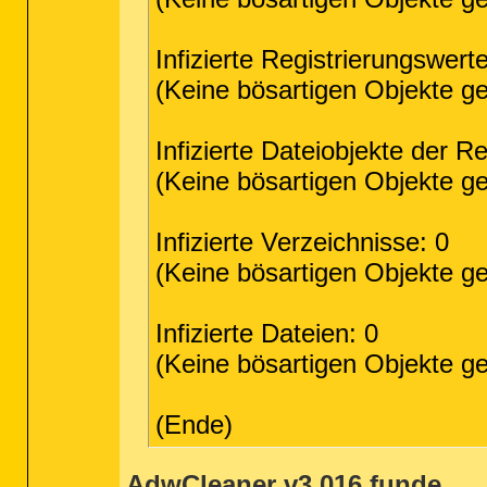
==================== Drivers (Whitelis
S1 AsIO; C:\Windows\SysWow64\drivers\A
Infizierte Registrierungswerte
R1 dtsoftbus01; C:\Windows\System32\DR
S3 LADF_DHP2; C:\Windows\System32\DRIV
(Keine bösartigen Objekte g
S3 LADF_SBVM; C:\Windows\System32\DRIV
S3 LVPr2M64; C:\Windows\System32\DRIVE
S3 LVPr2Mon; C:\Windows\System32\DRIVE
Infizierte Dateiobjekte der Re
S0 MpFilter; C:\Windows\System32\DRIVE
R3 MTsensor; C:\Windows\System32\DRIVE
(Keine bösartigen Objekte g
S2 NisDrv; C:\Windows\System32\DRIVERS
S3 nvvad_WaveExtensible; C:\Windows\Sy
S3 PorscheWheelFilterUsb; C:\Windows\S
S3 RimUsb; C:\Windows\System32\Drivers
Infizierte Verzeichnisse: 0
R3 tap0901t; C:\Windows\System32\DRIVE
R3 yukonw7; C:\Windows\System32\DRIVER
(Keine bösartigen Objekte g
==================== NetSvcs (Whitelis
Infizierte Dateien: 0
==================== One Month Created
(Keine bösartigen Objekte g
2014-01-02 13:17 - 2014-01-02 13:17 - 
2014-01-02 13:16 - 2014-01-02 13:16 - 
2014-01-02 13:16 - 2014-01-02 13:16 - 
(Ende)
2014-01-02 13:15 - 2014-01-02 13:15 - 
2014-01-02 12:26 - 2014-01-02 12:26 - 
2014-01-02 12:26 - 2014-01-02 12:26 - 
2014-01-02 12:22 - 2014-01-02 12:22 - 
AdwCleaner v3.016 funde