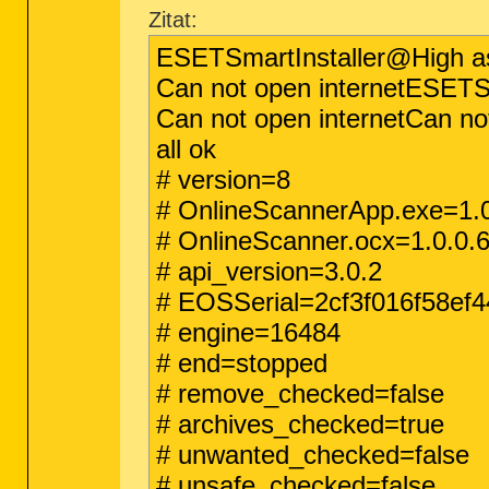
Zitat:
ESETSmartInstaller@High as
Can not open internetESETS
Can not open internetCan no
all ok
# version=8
# OnlineScannerApp.exe=1.0
# OnlineScanner.ocx=1.0.0.
# api_version=3.0.2
# EOSSerial=2cf3f016f58ef
# engine=16484
# end=stopped
# remove_checked=false
# archives_checked=true
# unwanted_checked=false
# unsafe_checked=false