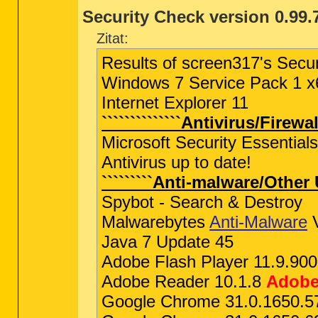
Security Check version 0.99.
Zitat:
Results of screen317's Secur
Windows 7 Service Pack 1 x
Internet Explorer 11
``````````````Antivirus/Firewal
Microsoft Security Essentials
Antivirus up to date!
`````````Anti-malware/Other U
Spybot - Search & Destroy
Malwarebytes
Anti-Malware
V
Java 7 Update 45
Adobe Flash Player 11.9.900
Adobe Reader 10.1.8
Adobe 
Google Chrome 31.0.1650.5