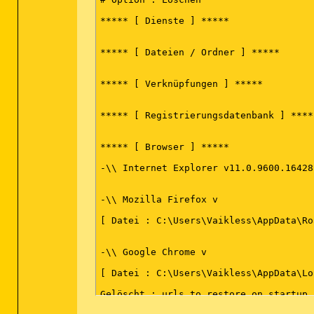
***** [ Dienste ] *****

***** [ Dateien / Ordner ] *****

***** [ Verknüpfungen ] *****

***** [ Registrierungsdatenbank ] *****
***** [ Browser ] *****

-\\ Internet Explorer v11.0.9600.16428

-\\ Mozilla Firefox v

[ Datei : C:\Users\Vaikless\AppData\Ro
-\\ Google Chrome v

[ Datei : C:\Users\Vaikless\AppData\Lo
Gelöscht : urls_to_restore_on_startup
