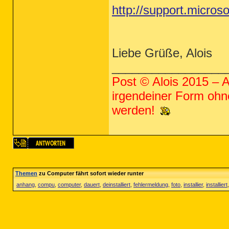
http://support.micros
Liebe Grüße, Alois
_________________
Post © Alois 2015 – Al
irgendeiner Form ohne
werden!
Themen
zu Computer fährt sofort wieder runter
anhang
,
compu
,
computer
,
dauert
,
deinstalliert
,
fehlermeldung
,
foto
,
installier
,
installiert