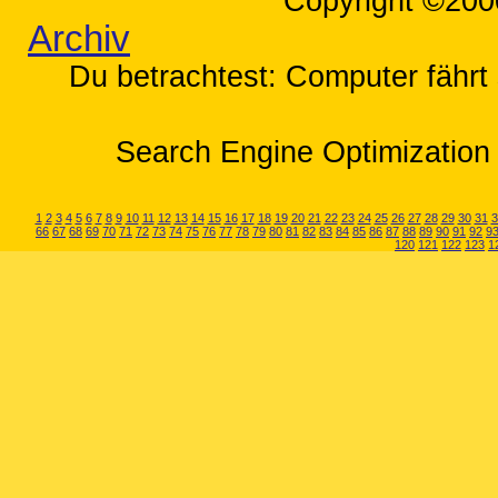
Copyright ©200
Archiv
Du betrachtest: Computer fährt 
Search Engine Optimization 
1
2
3
4
5
6
7
8
9
10
11
12
13
14
15
16
17
18
19
20
21
22
23
24
25
26
27
28
29
30
31
3
66
67
68
69
70
71
72
73
74
75
76
77
78
79
80
81
82
83
84
85
86
87
88
89
90
91
92
9
120
121
122
123
1