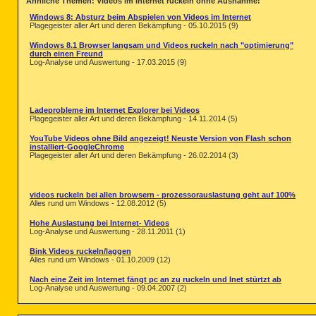
Ähnliche Themen: Videos im Internet ruckeln ohne Ausnahme!
Windows 8: Absturz beim Abspielen von Videos im Internet
Plagegeister aller Art und deren Bekämpfung - 05.10.2015 (9)
Windows 8.1 Browser langsam und Videos ruckeln nach "optimierung"
durch einen Freund
Log-Analyse und Auswertung - 17.03.2015 (9)
Ladeprobleme im Internet Explorer bei Videos
Plagegeister aller Art und deren Bekämpfung - 14.11.2014 (5)
YouTube Videos ohne Bild angezeigt! Neuste Version von Flash schon
installiert-GoogleChrome
Plagegeister aller Art und deren Bekämpfung - 26.02.2014 (3)
videos ruckeln bei allen browsern - prozessorauslastung geht auf 100%
Alles rund um Windows - 12.08.2012 (5)
Hohe Auslastung bei Internet- Videos
Log-Analyse und Auswertung - 28.11.2011 (1)
Bink Videos ruckeln/laggen
Alles rund um Windows - 01.10.2009 (12)
Nach eine Zeit im Internet fängt pc an zu ruckeln und Inet stürtzt ab
Log-Analyse und Auswertung - 09.04.2007 (2)