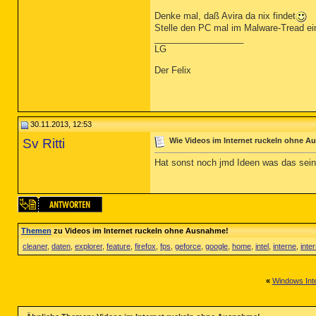
Denke mal, daß Avira da nix findet
Stelle den PC mal im Malware-Tread ei
__________________
LG
Der Felix
30.11.2013, 12:53
Sv Ritti
Wie Videos im Internet ruckeln ohne 
Hat sonst noch jmd Ideen was das sei
Themen
zu Videos im Internet ruckeln ohne Ausnahme!
cleaner
,
daten
,
explorer
,
feature
,
firefox
,
fps
,
geforce
,
google
,
home
,
intel
,
interne
,
inte
«
Windows Inte