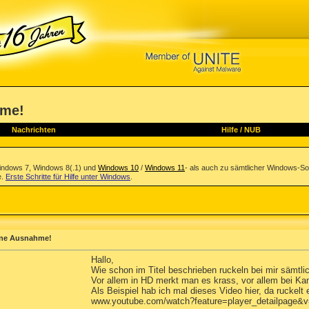
hme!
Nachrichten
Hilfe
/
NUB
indows 7, Windows 8(.1) und
Windows 10
/
Windows 11
- als auch zu sämtlicher Windows-So
e.
Erste Schritte für Hilfe unter Windows
.
ohne Ausnahme!
Hallo,
Wie schon im Titel beschrieben ruckeln bei mir sämtli
Vor allem in HD merkt man es krass, vor allem bei Ka
Als Beispiel hab ich mal dieses Video hier, da ruckelt e
www.youtube.com/watch?feature=player_detailpag