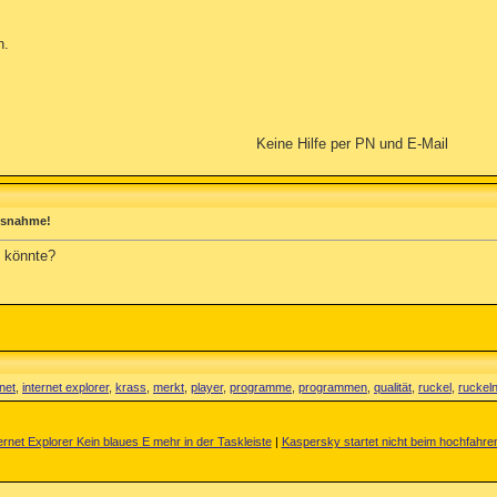
n.
Keine Hilfe per PN und E-Mail
Ausnahme!
n könnte?
rnet
,
internet explorer
,
krass
,
merkt
,
player
,
programme
,
programmen
,
qualität
,
ruckel
,
ruckel
rnet Explorer Kein blaues E mehr in der Taskleiste
|
Kaspersky startet nicht beim hochfahren