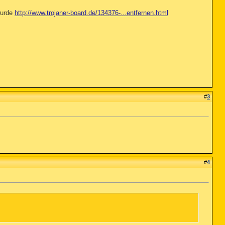
wurde
http://www.trojaner-board.de/134376-...entfernen.html
#
3
#
4