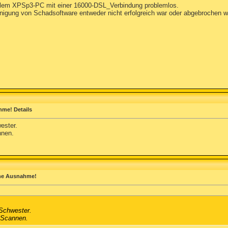
tuellem XPSp3-PC mit einer 16000-DSL_Verbindung problemlos.
inigung von Schadsoftware entweder nicht erfolgreich war oder abgebrochen 
hme! Details
ester.
nnen.
hne Ausnahme!
Schwester.
 Scannen.