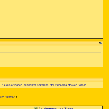
#
5
n
,
ruckeln or laggen
,
schlechter
,
sämtliche
,
titel
,
videoclips stocken
,
videos
 im Autostart
»
Anleitungen und Tipps