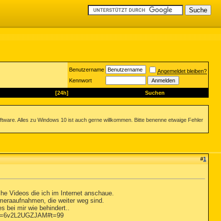
Benutzername
Angemeldet bleiben?
Kennwort
[24h]
Suchen
ftware. Alles zu Windows 10 ist auch gerne willkommen. Bitte benenne etwaige Fehler
#
1
che Videos die ich im Internet anschaue.
meraaufnahmen, die weiter weg sind.
s bei mir wie behindert..
e&v=6v2L2UGZJAM#t=99