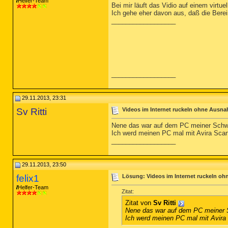
Helfer-Team
Bei mir läuft das Vidio auf einem vir
Ich gehe eher davon aus, daß die Bere
__________________
__________________
29.11.2013, 23:31
Sv Ritti
Videos im Internet ruckeln ohne Ausna
Nene das war auf dem PC meiner Schw
Ich werd meinen PC mal mit Avira Sca
__________________
29.11.2013, 23:50
felix1
Lösung: Videos im Internet ruckeln o
Helfer-Team
Zitat:
Zitat von
Sv Ritti
Nene das war auf dem PC meiner 
Ich werd meinen PC mal mit Avira