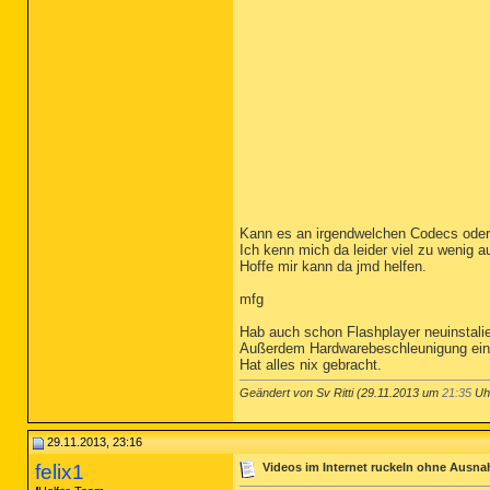
Kann es an irgendwelchen Codecs ode
Ich kenn mich da leider viel zu wenig a
Hoffe mir kann da jmd helfen.
mfg
Hab auch schon Flashplayer neuinstalier
Außerdem Hardwarebeschleunigung ein-
Hat alles nix gebracht.
Geändert von Sv Ritti (29.11.2013 um
21:35
Uhr
29.11.2013, 23:16
felix1
Videos im Internet ruckeln ohne Ausnah