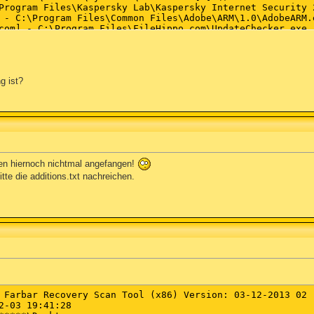
g ist?
ben hiernoch nichtmal angefangen!
tte die additions.txt nachreichen.
 Farbar Recovery Scan Tool (x86) Version: 03-12-2013 02

2-03 19:41:28
