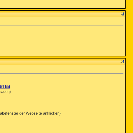
#
3
#
4
64-Bit
chauen)
abefenster der Webseite anklicken)