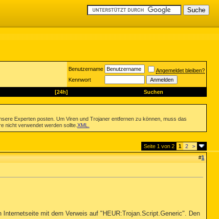
Benutzername
Angemeldet bleiben?
Kennwort
[24h]
Suchen
nsere Experten posten. Um Viren und Trojaner entfernen zu können, muss das
re nicht verwendet werden sollte.
XML
.
Seite 1 von 2
1
2
>
#
1
n Internetseite mit dem Verweis auf "HEUR:Trojan.Script.Generic". Den