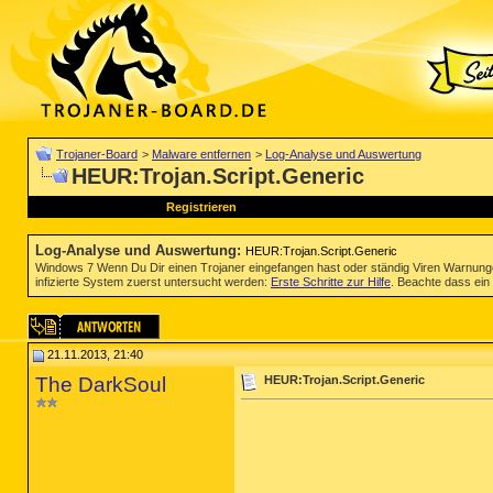
Trojaner-Board
>
Malware entfernen
>
Log-Analyse und Auswertung
HEUR:Trojan.Script.Generic
Registrieren
Log-Analyse und Auswertung
:
HEUR:Trojan.Script.Generic
Windows 7 Wenn Du Dir einen Trojaner eingefangen hast oder ständig Viren Warnun
infizierte System zuerst untersucht werden:
Erste Schritte zur Hilfe
. Beachte dass ein 
21.11.2013, 21:40
The DarkSoul
HEUR:Trojan.Script.Generic