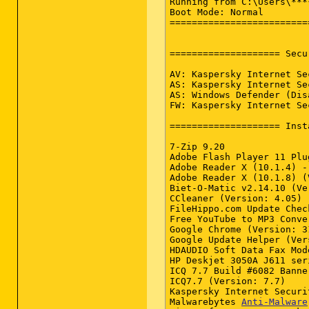
Running from C:\Users\***
Boot Mode: Normal

=========================
==================== Secu
AV: Kaspersky Internet Se
AS: Kaspersky Internet Se
AS: Windows Defender (Dis
FW: Kaspersky Internet Se
==================== Inst
7-Zip 9.20

Adobe Flash Player 11 Plu
Adobe Reader X (10.1.4) -
Adobe Reader X (10.1.8) (
Biet-O-Matic v2.14.10 (Ve
CCleaner (Version: 4.05)

FileHippo.com Update Check
Free YouTube to MP3 Conve
Google Chrome (Version: 3
Google Update Helper (Ver
HDAUDIO Soft Data Fax Mod
HP Deskjet 3050A J611 ser
ICQ 7.7 Build #6082 Banne
ICQ7.7 (Version: 7.7)

Kaspersky Internet Securi
Malwarebytes 
Anti-Malware
 Version 1.75.0.1300 (Version: 1.75.0.1300)
Microsoft .NET