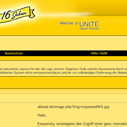
Nachrichten
Hilfe
/
NUB
gen bekommst, kannst Du hier die Logs unserer Diagnose Tools zwecks Auswertung durch u
infiziertes System nicht vertrauenswürdig ist und bis zur vollständigen Entfernung der Malwa
abload.de/image.php?img=trojanerw0k5i.jpg
Hallo,
Kaspersky verweigerte den Zugriff einer ganz normale