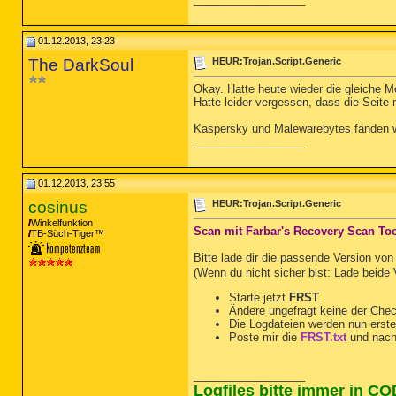
01.12.2013, 23:23
The DarkSoul
HEUR:Trojan.Script.Generic
Okay. Hatte heute wieder die gleiche M
Hatte leider vergessen, dass die Seite 
Kaspersky und Malewarebytes fanden wie
__________________
01.12.2013, 23:55
cosinus
HEUR:Trojan.Script.Generic
Winkelfunktion
Scan mit Farbar's Recovery Scan To
TB-Süch-Tiger™
Bitte lade dir die passende Version vo
(Wenn du nicht sicher bist: Lade beide
Starte jetzt
FRST
.
Ändere ungefragt keine der Che
Die Logdateien werden nun erste
Poste mir die
FRST.txt
und nach
__________________
Logfiles bitte immer in C