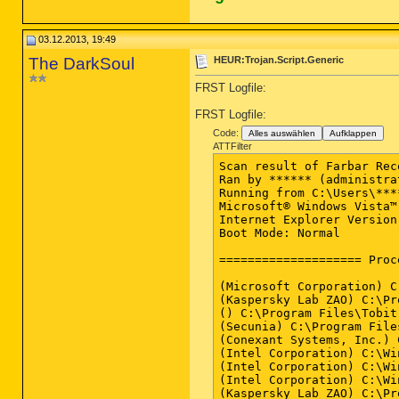
03.12.2013, 19:49
The DarkSoul
HEUR:Trojan.Script.Generic
FRST Logfile:
FRST Logfile:
Code:
Alles auswählen
Aufklappen
ATTFilter
Scan result of Farbar Recovery Scan Tool (FRST) (x86) Version: 03-12-2013 02
Ran by ****** (administrator) on ASPIRE on 03-12-2013 19:40:45
Running from C:\Users\******\Desktop
Microsoft® Windows Vista™ Home Premium  Service Pack 2 (X86) OS Language: German Standard
Internet Explorer Version 9
Boot Mode: Normal

==================== Processes (Whitelisted) ===================

(Microsoft Corporation) C:\Windows\System32\SLsvc.exe
(Kaspersky Lab ZAO) C:\Program Files\Kaspersky Lab\Kaspersky Internet Security 2013\avp.exe
() C:\Program Files\Tobit Radio.fx\Server\rfx-server.exe
(Secunia) C:\Program Files\Secunia\PSI\psia.exe
(Conexant Systems, Inc.) C:\Windows\System32\drivers\XAudio.exe
(Intel Corporation) C:\Windows\System32\igfxtray.exe
(Intel Corporation) C:\Windows\System32\hkcmd.exe
(Intel Corporation) C:\Windows\System32\igfxpers.exe
(Kaspersky Lab ZAO) C:\Program Files\Kaspersky Lab\Kaspersky Internet Security 2013\avp.exe
(Intel Corporation) C:\Windows\System32\igfxsrvc.exe
(Microsoft Corporation) C:\Program Files\Windows Sidebar\sidebar.exe
(Microsoft Corporation) C:\Windows\ehome\ehtray.exe
(Microsoft Corporation) C:\Program Files\Windows Media Player\wmpnscfg.exe
(Microsoft Corporation) C:\Windows\ehome\ehmsas.exe
(Panda Security) C:\Program Files\Panda USB Vaccine\USBVaccine.exe
(Secunia) C:\Program Files\Secunia\PSI\sua.exe
(Mozilla Corporation) C:\Program Files\Mozilla Firefox\firefox.exe
(Microsoft Corporation) C:\Windows\System32\conime.exe

==================== Registry (Whitelisted) ==================

HKLM\...\Run: [HotKeysCmds] - C:\Windows\system32\hkcmd.exe [ ] ()
HKLM\...\Run: [AVP] - C:\Program Files\Kaspersky Lab\Kaspersky Internet Security 2013\avp.exe [356128 2013-10-10] (Kaspersky Lab ZAO)
HKLM\...\Run: [Adobe ARM] - C:\Program Files\Common Files\Adobe\ARM\1.0\AdobeARM.exe [958576 2013-09-03] (Adobe Systems Incorporated)
HKCU\...\Run: [FileHippo.com] - C:\Program Files\FileHippo.com\UpdateChecker.exe [248832 2010-08-09] (FileHippo.com)
HKCU\...\Run: [ehTray.exe] - C:\Windows\ehome\ehtray.exe [125952 2008-01-21] (Microsoft Corporation)
HKCU\...\Run: [RfxSrvTray] - C:\Program Files\Tobit Radio.fx\Client\rfx-tray.exe [1838872 2013-02-07] (Tobit.Software)
HKCU\...\Run: [WMPNSCFG] - C:\Program Files\Windows Media Player\wmpnscfg.exe [202240 2008-01-21] (Microsoft Corporation)
HKU\Default\...\Run: [WindowsWelcomeCenter] - rundll32.exe oobefldr.dll,ShowWelcomeCenter
HKU\Default User\...\Run: [WindowsWelcomeCenter] - rundll32.exe oobefldr.dll,ShowWelcomeCenter
HKU\Gast\...\Run: [WindowsWelcomeCenter] - rundll32.exe oobefldr.dll,ShowWelcomeCenter

==================== Internet (Whitelisted) ====================

HKCU\Software\Microsoft\Internet Explorer\Main,Start Page = hxxp://www.google.de/?rlz=1W4CHBB_deDE549
HKCU\Software\Microsoft\Internet Explorer\Main,Start Page Redirect Cache = hxxp://de.msn.com/?ocid=iehp
HKCU\Software\Microsoft\Internet Explorer\Main,Start Page Redirect Cache_TIMESTAMP = 0xB1DC02A1DEC0CC01
HKCU\Software\Microsoft\Internet Explorer\Main,Start Page Redirect Cache AcceptLangs = de
SearchScopes: HKLM - DefaultScope value is missing.
BHO: Content Blocker Plugin - {5564CC73-EFA7-4CBF-918A-5CF7FBBFFF4F} - C:\Program Files\Kaspersky Lab\Kaspersky Internet Security 2013\IEExt\ContentBlocker\ie_content_blocker_plugin.dll (Kaspe