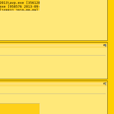
#
6
#
7