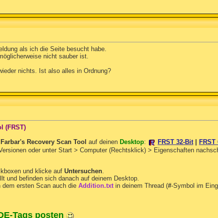
eldung als ich die Seite besucht habe.
möglicherweise nicht sauber ist.
der nichts. Ist also alles in Ordnung?
ol (FRST)
n
Farbar's Recovery Scan Tool
auf deinen
Desktop
:
FRST 32-Bit
|
FRST 
 Versionen oder unter Start > Computer (Rechtsklick) > Eigenschaften nachs
ckboxen und klicke auf
Untersuchen
.
llt und befinden sich danach auf deinem Desktop.
 dem ersten Scan auch die
Addition.txt
in deinem Thread (
#
-Symbol im Eing
ODE-Tags posten