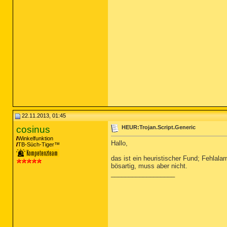
22.11.2013, 01:45
cosinus
HEUR:Trojan.Script.Generic
Winkelfunktion
Hallo,
TB-Süch-Tiger™
das ist ein heuristischer Fund; Fehlal
bösartig, muss aber nicht.
__________________
__________________