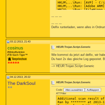
--- --- ---
--- --- ---
Delfix runterladen, wenn alles in Ordnun
03.12.2013, 21:43
cosinus
HEUR:Trojan.Script.Generic
Winkelfunktion
Wie kommst du jetzt auf delfix, wir ha
TB-Süch-Tiger™
Du hast 2x das gleiche Log gepostet. Bi
__________________
--> HEUR:Trojan.Script.Generic
04.12.2013, 20:22
The DarkSoul
HEUR:Trojan.Script.Generic
Code:
Alles auswählen
Aufklappen
ATTFilter
Additional scan result of
Ran by ******** at 2013-1