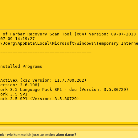
 of Farbar Recovery Scan Tool (x64) Version: 09-07-2013

07-09 14:19:27

\Joerg\AppData\Local\Microsoft\Windows\Temporary Interne
=====================================

nstalled Programs =======================

ActiveX (x32 Version: 11.7.700.202)

ersion: 3.6.106)

ork 3.5 Language Pack SP1 - deu (Version: 3.5.30729)

ork 3.5 SP1

ork 3.5 SP1 (Version: 3.5.30729)



 3.5 Language Pack SP1 - DEU

.NET Framework 3.5 SP1 (KB963707) (x32 Version: 1)

estore Points =========================

ndows Vista Service Pack 1

t - wie komme ich jetzt an meine alten daten?
indows Update
