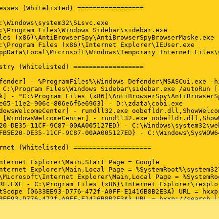
ndowsWelcomeCenter] rundll32.exe oobefldr.dll,ShowWelcom
esses (Whitelisted) =================

: [WindowsWelcomeCenter] rundll32.exe oobefldr.dll,ShowW
E20-DE35-11CF-9C87-00AA005127ED} - C:\Windows\system32\w
:\Windows\system32\SLsvc.exe

6FB5E20-DE35-11CF-9C87-00AA005127ED} - C:\Windows\SysWOW
 for this device are not installed. (Code 28)

:\Program Files\Windows Sidebar\sidebar.exe

l the drivers for this device, click "Update Driver", wh
les (x86)\AntiBrowserSpy\AntiBrowserSpyBrowserMaske.exe

rnet (Whitelisted) ====================

:\Program Files (x86)\Internet Explorer\IEUser.exe

ppData\Local\Microsoft\Windows\Temporary Internet Files\
nternet Explorer\Main,Start Page = hxxp://www.google.de/

vent log errors: =========================

Internet Explorer\Main,Local Page = %SystemRoot%\system32
stry (Whitelisted) ==================

e\Microsoft\Internet Explorer\Main,Local Page = %SystemRo
ltScope {0633EE93-D776-472f-A0FF-E1416B8B2E3A} URL = hxx
fender] - %ProgramFiles%\Windows Defender\MSASCui.exe -h
33EE93-D776-472f-A0FF-E1416B8B2E3A} URL = hxxp://search.
:17:53 PM) (Source: VSS) (User: )

 C:\Program Files\Windows Sidebar\sidebar.exe /autoRun [
efaultScope {0633EE93-D776-472f-A0FF-E1416B8B2E3A} URL =
hattenkopie-Dienstfehler: Beim Abfragen nach der Schnitt
k] - "C:\Program Files (x86)\AntiBrowserSpy\AntiBrowserS
 {0633EE93-D776-472f-A0FF-E1416B8B2E3A} URL = hxxp://sea
st oft eine falsche Sicherheitseinstellung im Schreib- o
e65-11e2-906c-806e6f6e6963} - D:\zdata\cobi.exe

ltScope {0633EE93-D776-472f-A0FF-E1416B8B2E3A} URL = hxx
dowsWelcomeCenter] - rundll32.exe oobefldr.dll,ShowWelco
33EE93-D776-472f-A0FF-E1416B8B2E3A} URL = hxxp://search.
 [WindowsWelcomeCenter] - rundll32.exe oobefldr.dll,Show
AE6D-11CF-96B8-444553540000} hxxp://fpdownload2.macromed
20-DE35-11CF-9C87-00AA005127ED} - C:\Windows\system32\we
an one entry in Hosts. See Hosts section of Addition.txt

 gesammelt

FB5E20-DE35-11CF-9C87-00AA005127ED} - C:\Windows\SysWOW6
ameServer] 192.168.2.1

rnet (Whitelisted) ====================

ices (Whitelisted) =================

{e8132975-6f93-4464-a53e-1050253ae220}

 Writer

nternet Explorer\Main,Start Page = Google

{ab955d4f-4a73-43f7-9525-8cbcb922a21b}

nternet Explorer\Main,Local Page = %SystemRoot%\system32\
ers (Whitelisted) ====================

\Microsoft\Internet Explorer\Main,Local Page = %SystemRoo
58:24 PM) (Source: VSS) (User: )

RE.EXE - C:\Program Files (x86)\Internet Explorer\iexplor
system32\drivers\blbdrive.sys [x]

hattenkopie-Dienstfehler: Beim Abfragen nach der Schnitt
tScope {0633EE93-D776-472f-A0FF-E1416B8B2E3A} URL = hxxp
ERS\ipinip.sys [x]

st oft eine falsche Sicherheitseinstellung im Schreib- o
3EE93-D776-472f-A0FF-E1416B8B2E3A} URL = hxxp://search.l
IVERS\nwlnkflt.sys [x]

faultScope {0633EE93-D776-472f-A0FF-E1416B8B2E3A} URL = 
IVERS\nwlnkfwd.sys [x]

{0633EE93-D776-472f-A0FF-E1416B8B2E3A} URL = hxxp://sear