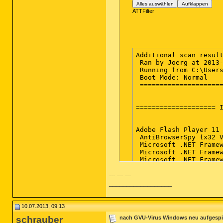
Alles auswählen
Aufklappen
ATTFilter
Additional scan result
 Ran by Joerg at 2013-
 Running from C:\Users
 Boot Mode: Normal

 =====================
==================== I
Adobe Flash Player 11 
 AntiBrowserSpy (x32 V
 Microsoft .NET Framew
 Microsoft .NET Framew
 Microsoft .NET Framew
 PCSUITE ADVISOR (x32)
 rosoft .NET Framework
--- --- ---
 Update for Microsoft 
__________________
==================== R
10.07.2013, 09:13
31-05-2013 17:58:25 Wi
schrauber
nach GVU-Virus Windows neu aufgespiel
 14-06-2013 17:50:29 W