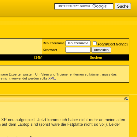
Benutzername
Angemeldet bleiben?
Kennwort
[24h]
Suchen
nsere Experten posten. Um Viren und Trojaner entfernen zu können, muss das
re nicht verwendet werden sollte.
XML
.
#
1
 XP neu aufgespielt. Jetzt komme ich haber nicht mehr an meine alten
auf dem Laptop sind (sonst wäre die Fstplatte nicht so voll). Leider
.