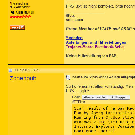
 15-06-2013 16:35:53 W
the machine
FRST.txt ist nicht komplett, bitte noch
 27-06-2013 15:29:17 W
TB-Ausbilder
__________________
 30-06-2013 09:57:01 W
gruß,
 02-07-2013 19:38:36 W
schrauber
 04-07-2013 20:17:58 W
 09-07-2013 12:15:55 W
Proud Member of UNITE and ASAP s
==================== H
Spenden
Anleitungen und Hilfestellungen
2006-11-02 14:34 - 201
Trojaner-Board Facebook-Seite
 127.0.0.1 localhost

 127.0.0.1 google-anal
Keine Hilfestellung via PM!
--- --- ---

==================== S
(Microsoft Corporation) C
11.07.2013, 18:29
 (Microsoft Corporation) 
Task: {0AEAFAF6-F116-4
Zonenbub
nach GVU-Virus Windows neu aufgespiel
 (Microsoft) C:\Program F
 Task: {192DDA2D-5815-
 (Microsoft Corporation) 
 Task: {254095AE-FB97-
So hoffe nun ist alles vollständig. Mehr 
 (Microsoft Corporation) 
 Task: {4E946E6C-49EC
FRST Logfile:
 (Farbar) C:\Users\Joerg\
 Task: {A3B40906-EAA7
 Task: {A9683382-0125
Code:
Alles auswählen
Aufklappen
==================== Regi
 Task: {E8B380F7-5E60-
ATTFilter
 Task: {E91D6474-70CC-
Scan result of Farbar Rec
HKLM\...\Run: [Windows De
 Task: {FEA180FD-4B36-
Ran by Joerg (administrat
 HKLM\...\Winlogon: [User
Running from C:\Users\Joe
 HKCU\...\Run: [Sidebar] 
==================== F
Windows Vista (TM) Home P
 HKCU\...\Run: [BrowserMa
Internet Explorer Version 
 HKCU\...\RunOnce: [Flash
Name: Massenspeicherco
Boot Mode: Normal

 MountPoints2: {294c1bba-
 Description: Massensp