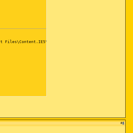
t Files\Content.IE5\QUUC59LE

#
4