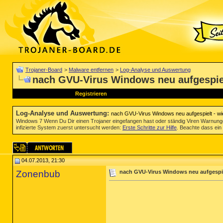
Trojaner-Board
>
Malware entfernen
>
Log-Analyse und Auswertung
nach GVU-Virus Windows neu aufgespielt
Registrieren
Log-Analyse und Auswertung
:
nach GVU-Virus Windows neu aufgespielt - wie
Windows 7 Wenn Du Dir einen Trojaner eingefangen hast oder ständig Viren Warnun
infizierte System zuerst untersucht werden:
Erste Schritte zur Hilfe
. Beachte dass ein 
04.07.2013, 21:30
Zonenbub
nach GVU-Virus Windows neu aufgespiel