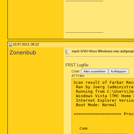
__________________
10.07.2013, 08:22
Zonenbub
nach GVU-Virus Windows neu aufgespiel
FRST Logfile:
Code:
Alles auswählen
Aufklappen
ATTFilter
Scan result of Farbar Rec
 Ran by Joerg (administra
 Running from C:\Users\Jo
 Windows Vista (TM) Home 
 Internet Explorer Version
 Boot Mode: Normal

Code: 
