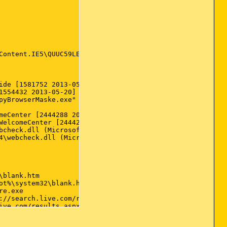
eCenter [2444288 2006-11-02] (Microsoft Corporation)

elcomeCenter [2444288 2006-11-02] (Microsoft Corporation)
ebcheck.dll (Microsoft Corporation)

64\webcheck.dll (Microsoft Corporation)

ich starts the Hardware Update wizard.

Content.IE5\QUUC59LE\FRST64[2].exe

\blank.htm

ot%\system32\blank.htm

p://search.live.com/results.aspx?q={searchTerms}&src={ref
ide [1581752 2013-05-20] (Microsoft Corporation)

live.com/results.aspx?q={searchTerms}&src={referrer:sourc
1554432 2013-05-20] (Microsoft Corporation)

 hxxp://search.live.com/results.aspx?q={searchTerms}&src=
stelle "IVssWriterCallback" ist ein unerwarteter Fehler 
pyBrowserMaske.exe" -delayed [101280 2011-06-21] (Microso
rch.live.com/results.aspx?q={searchTerms}&src={referrer:s
der Anfrageprozess.

p://search.live.com/results.aspx?q={searchTerms}&src={ref
meCenter [2444288 2006-11-02] (Microsoft Corporation)

live.com/results.aspx?q={searchTerms}&src={referrer:sourc
WelcomeCenter [2444288 2006-11-02] (Microsoft Corporation
ia.com/get/shockwave/cabs/flash/swflash.cab

bcheck.dll (Microsoft Corporation)

4\webcheck.dll (Microsoft Corporation)

blank.htm

t%\system32\blank.htm

e.exe

stelle "IVssWriterCallback" ist ein unerwarteter Fehler 
://search.live.com/results.aspx?q={searchTerms}&src={refe
der Anfrageprozess.

ive.com/results.aspx?q={searchTerms}&src={referrer:source
hxxp://search.live.com/results.aspx?q={searchTerms}&src={
ch.live.com/results.aspx?q={searchTerms}&src={referrer:so