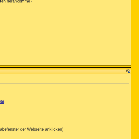
Daten herankomme?
#
2
Bit
abefenster der Webseite anklicken)