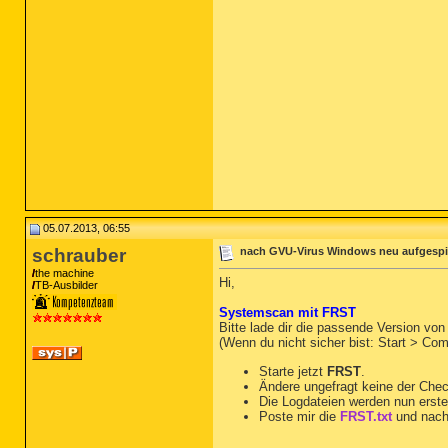
05.07.2013, 06:55
schrauber
nach GVU-Virus Windows neu aufgespiel
the machine
Hi,
TB-Ausbilder
Systemscan mit FRST
Bitte lade dir die passende Version vo
(Wenn du nicht sicher bist: Start > Co
Starte jetzt
FRST
.
Ändere ungefragt keine der Che
Die Logdateien werden nun erste
Poste mir die
FRST.txt
und nach
__________________