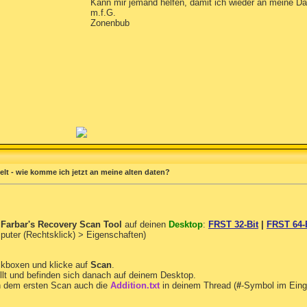
Kann mir jemand helfen, damit ich wieder an meine 
m.f.G.
Zonenbub
t - wie komme ich jetzt an meine alten daten?
n
Farbar's Recovery Scan Tool
auf deinen
Desktop
:
FRST 32-Bit
|
FRST 64-
mputer (Rechtsklick) > Eigenschaften)
ckboxen und klicke auf
Scan
.
llt und befinden sich danach auf deinem Desktop.
 dem ersten Scan auch die
Addition.txt
in deinem Thread (
#
-Symbol im Eing