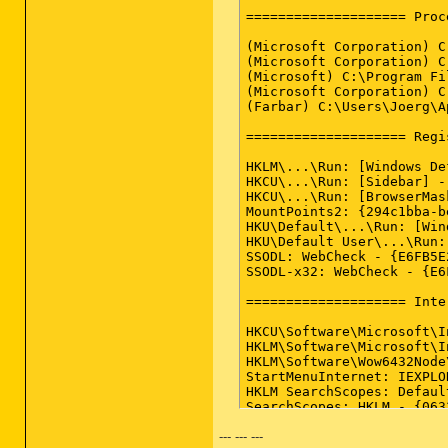
 HKU\Default\...\Run: [Wi
 Class Guid: 

==================== Proc
 HKU\Default User\...\Run
Manufacturer: 

 SSODL: WebCheck - {E6FB5
Service: 

(Microsoft Corporation) C
 SSODL-x32: WebCheck - {E
Problem: : The drivers
(Microsoft Corporation) C
 Resolution: To instal
(Microsoft) C:\Program Fi
==================== Inte
(Microsoft Corporation) C
(Farbar) C:\Users\Joerg\A
HKCU\Software\Microsoft\I
==================== E
 HKLM\Software\Microsoft\
==================== Regi
 HKLM\Software\Wow6432Nod
Application errors:

 HKLM SearchScopes: Defau
 ==================

HKLM\...\Run: [Windows De
 SearchScopes: HKLM - {06
 Error: (07/04/2013 10
HKCU\...\Run: [Sidebar] -
 HKLM-x32 SearchScopes: D
 Description: Volumesc
HKCU\...\Run: [BrowserMas
 SearchScopes: HKLM-x32 -
 Die Ursache hierfür i
MountPoints2: {294c1bba-b
 HKCU SearchScopes: Defau
HKU\Default\...\Run: [Win
 SearchScopes: HKCU - {06
HKU\Default User\...\Run:
 DPF: HKLM-x32 {D27CDB6E-
Vorgang:

SSODL: WebCheck - {E6FB5E
 Hosts: There are more th
 Generatordaten werden
SSODL-x32: WebCheck - {E6
 Tcpip\Parameters: [DhcpN
Kontext:

==================== Inte
==================== Serv
 Generatorklassen-ID: 
 Generatorname: System
HKCU\Software\Microsoft\I
 Generatorinstanz-ID: 
HKLM\Software\Microsoft\I
==================== Driv
HKLM\Software\Wow6432Node
Error: (05/31/2013 07:
StartMenuInternet: IEXPLO
S4 blbdrive; \SystemRoot\
 Description: Volumesc
HKLM SearchScopes: Defaul
 S3 IpInIp; system32\DRIV
 Die Ursache hierfür i
SearchScopes: HKLM - {063
 S3 NwlnkFlt; system32\DR
HKLM-x32 SearchScopes: De
 S3 NwlnkFwd; system32\DR
--- --- ---
SearchScopes: HKLM-x32 - 
Vorgang:
