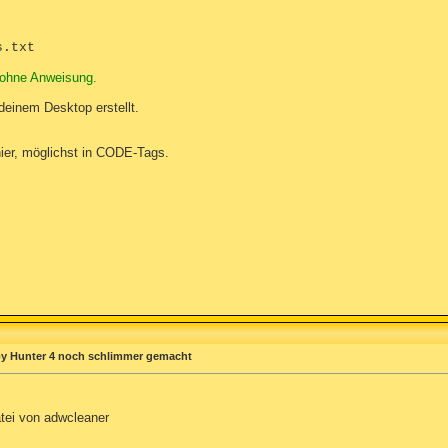
s.txt
 ohne Anweisung.
deinem Desktop erstellt.
hier, möglichst in CODE-Tags.
 Spy Hunter 4 noch schlimmer gemacht
atei von adwcleaner