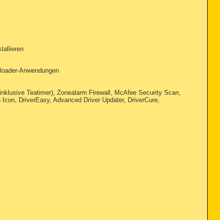
allieren
Downloader-Anwendungen
(inklusive Teatimer), Zonealarm Firewall, McAfee Security Scan,
n Icon, DriverEasy, Advanced Driver Updater, DriverCure,