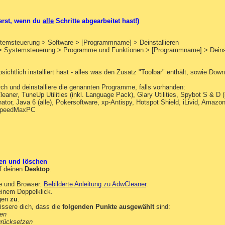
 erst, wenn du
alle
Schritte abgearbeitet hast!)
temsteuerung > Software > [Programmname] > Deinstallieren
t > Systemsteuerung > Programme und Funktionen > [Programmname] > Deinst
 absichtlich installiert hast - alles was den Zusatz "Toolbar" enthält, sowie 
ch und deinstalliere die genannten Programme, falls vorhanden:
eaner, TuneUp Utilities (inkl. Language Pack), Glary Utilities, Spybot S & D 
or, Java 6 (alle), Pokersoftware, xp-Antispy, Hotspot Shield, iLivid, Amazo
 SpeedMaxPC
en und löschen
f deinen
Desktop
.
e und Browser.
Bebilderte Anleitung zu AdwCleaner
.
inem Doppelklick.
gen
zu
.
ssere dich, dass die
folgenden Punkte ausgewählt
sind:
hen
urücksetzen