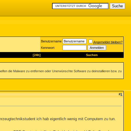
Benutzername
Angemeldet bleiben?
Kennwort
[24h]
Suchen
helfen die Malware zu entfernen oder Unerwünschte Software zu deinstallieren bzw. zu
#
1
rzeugtechnikstudent ich hab eigentlich wenig mit Computern zu tun.