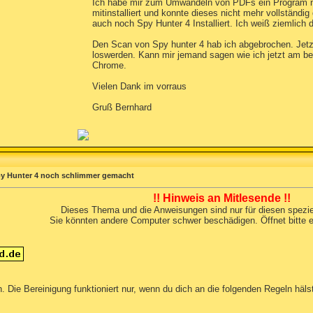
Ich habe mir zum Umwandeln von PDFs ein Program nam
mitinstalliert und konnte dieses nicht mehr vollständ
auch noch Spy Hunter 4 Installiert. Ich weiß ziemlich dä
Den Scan von Spy hunter 4 hab ich abgebrochen. Jetzt
loswerden. Kann mir jemand sagen wie ich jetzt am b
Chrome.
Vielen Dank im vorraus
Gruß Bernhard
 Spy Hunter 4 noch schlimmer gemacht
!! Hinweis an Mitlesende !!
Dieses Thema und die Anweisungen sind nur für diesen speziel
Sie könnten andere Computer schwer beschädigen. Öffnet bitte 
. Die Bereinigung funktioniert nur, wenn du dich an die folgenden Regeln häls