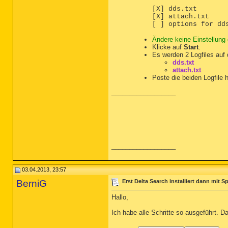
[X] dds.txt
[X] attach.txt
[ ] options for dd
Ändere keine Einstellung
Klicke auf
Start
.
Es werden 2 Logfiles auf 
dds.txt
attach.txt
Poste die beiden Logfile 
__________________
__________________
03.04.2013, 23:57
BerniG
Erst Delta Search installiert dann mit
Hallo,
Ich habe alle Schritte so ausgeführt. D