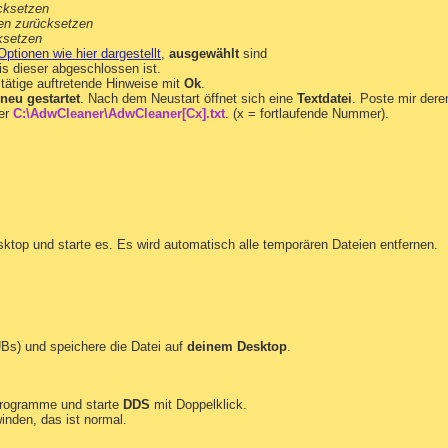
cksetzen
nien zurücksetzen
ksetzen
Optionen wie hier dargestellt
,
ausgewählt
sind
s dieser abgeschlossen ist.
tätige auftretende Hinweise mit
Ok
.
neu gestartet
. Nach dem Neustart öffnet sich eine
Textdatei
. Poste mir dere
ter
C:\AdwCleaner\AdwCleaner[Cx].txt
. (x = fortlaufende Nummer).
ktop und starte es. Es wird automatisch alle temporären Dateien entfernen.
Bs) und speichere die Datei auf
deinem Desktop
.
Programme und starte
DDS
mit Doppelklick.
inden, das ist normal.