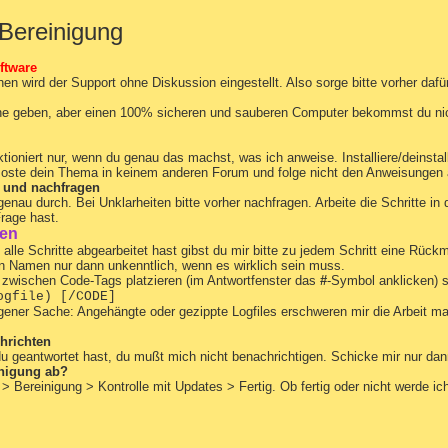
 Bereinigung
oftware
en wird der Support ohne Diskussion eingestellt. Also sorge bitte vorher dafür
e geben, aber einen 100% sicheren und sauberen Computer bekommst du nicht
tioniert nur, wenn du genau das machst, was ich anweise. Installiere/deinstall
ste dein Thema in keinem anderen Forum und folge nicht den Anweisungen ande
 und nachfragen
genau durch. Bei Unklarheiten bitte vorher nachfragen. Arbeite die Schritte i
rage hast.
ten
alle Schritte abgearbeitet hast gibst du mir bitte zu jedem Schritt eine Rück
 Namen nur dann unkenntlich, wenn es wirklich sein muss.
te zwischen Code-Tags platzieren (im Antwortfenster das
#
-Symbol anklicken) s
ogfile) [/CODE]
igener Sache: Angehängte oder gezippte Logfiles erschweren mir die Arbeit ma
hrichten
u geantwortet hast, du mußt mich nicht benachrichtigen. Schicke mir nur d
inigung ab?
> Bereinigung > Kontrolle mit Updates > Fertig. Ob fertig oder nicht werde ic