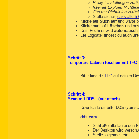
Proxy Einstellungen zurü
Internet Explorer Richtli
Chrome Richtlinien zurüc
Stelle sicher,
dass alle 5 
Klicke auf
Suchlauf
und warte bi
Klicke nun auf
Löschen
und bes
Dein Rechner wird
automatisch 
Die Logdatei findest du auch un
Schritt 3:
Temporäre Dateien löschen mit TFC
Bitte lade dir
TFC
auf deinen Des
Schritt 4:
Scan mit DDS+ (mit attach)
Downloade dir bitte
DDS
(von sU
dds.com
Schließe alle laufenden 
Der Desktop wird verschw
Stelle folgendes ein: