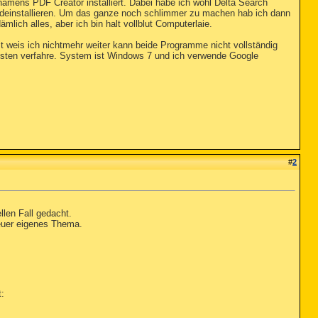
ens PDF Creator installiert. Dabei habe ich wohl Delta Search
ig deinstallieren. Um das ganze noch schlimmer zu machen hab ich dann
mlich alles, aber ich bin halt vollblut Computerlaie.
 weis ich nichtmehr weiter kann beide Programme nicht vollständig
esten verfahre. System ist Windows 7 und ich verwende Google
#
2
len Fall gedacht.
euer eigenes Thema.
t: