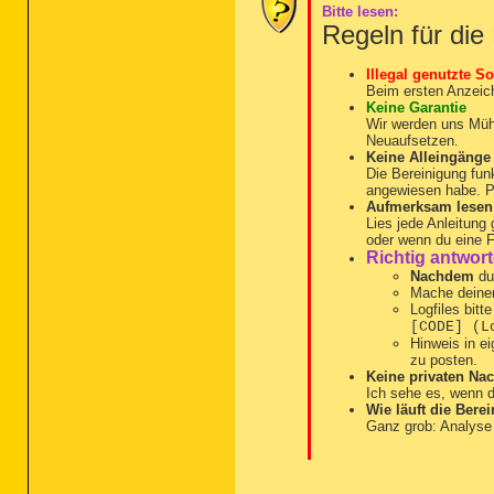
Bitte lesen:
Regeln für die
Illegal genutzte S
Beim ersten Anzeich
Keine Garantie
Wir werden uns Müh
Neuaufsetzen.
Keine Alleingänge
Die Bereinigung funk
angewiesen habe. Po
Aufmerksam lesen
Lies jede Anleitung 
oder wenn du eine F
Richtig antwor
Nachdem
du 
Mache deinen
Logfiles bit
[CODE] (L
Hinweis in e
zu posten.
Keine privaten Nac
Ich sehe es, wenn d
Wie läuft die Bere
Ganz grob: Analyse 