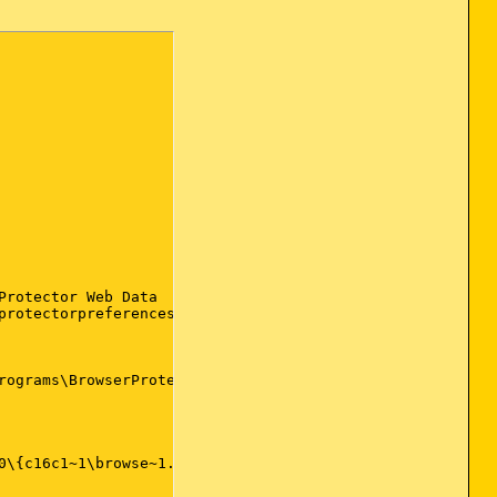
rotector Web Data

rotectorpreferences

ograms\BrowserProtect

\{c16c1~1\browse~1.dll
