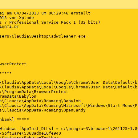
ei am 04/04/2013 um 00:29:46 erstellt

013 von Xplode

s 7 Professional Service Pack 1 (32 bits)

UDIA-PC

sers\Claudia\Desktop\adwcleaner.exe

wserProtect

****

\Claudia\AppData\Local\Google\Chrome\User Data\Default\bP
\Claudia\AppData\Local\Google\Chrome\User Data\Default\bp
:\ProgramData\BrowserProtect

ramData\Babylon

s\Claudia\AppData\Roaming\Babylon

s\Claudia\AppData\Roaming\Microsoft\Windows\Start Menu\Pr
s\Claudia\AppData\Roaming\OpenCandy

nbank] *****

Windows [AppInit_DLLs] = c:\progra~3\browse~1\261125~1.80
\Software\5368ad0e16fe940

\Software\BabylonToolbar
