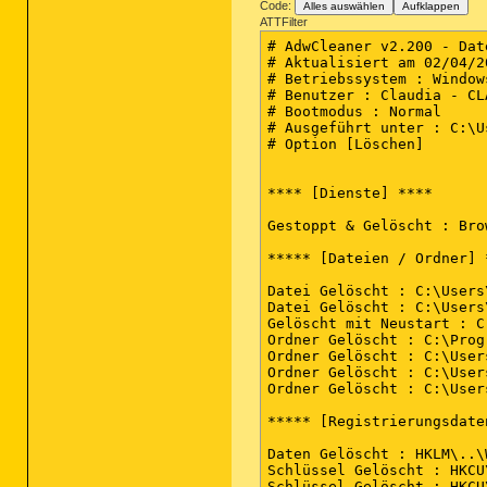
Code:
Alles auswählen
Aufklappen
ATTFilter
# AdwCleaner v2.200 - Dat
# Aktualisiert am 02/04/2
# Betriebssystem : Window
# Benutzer : Claudia - CLA
# Bootmodus : Normal

# Ausgeführt unter : C:\U
# Option [Löschen]

**** [Dienste] ****

Gestoppt & Gelöscht : Bro
***** [Dateien / Ordner] *
Datei Gelöscht : C:\Users
Datei Gelöscht : C:\Users
Gelöscht mit Neustart : C
Ordner Gelöscht : C:\Prog
Ordner Gelöscht : C:\User
Ordner Gelöscht : C:\User
Ordner Gelöscht : C:\User
***** [Registrierungsdate
Daten Gelöscht : HKLM\..\
Schlüssel Gelöscht : HKCU
Schlüssel Gelöscht : HKCU