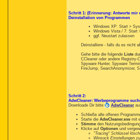
Schritt 1: (Erinnerung: Antworte mir
Deinstallation von Programmen
Windows XP: Start > Sys
Windows Vista / 7: Star
ggf. Neustart zulassen
Deinstalliere - falls du es nicht
Gehe bitte die folgende
Liste
dur
CCleaner oder andere Registry-Cl
Spyware Hunter, Spyware Terminat
FireJump, SearchAnonymizer,
Schritt 2:
AdwCleaner: Werbeprogramme such
Downloade Dir bitte
AdwCleaner
au
Schließe alle offenen Programm
Starte die
AdwCleaner.exe
mit e
Stimme
den Nutzungsbedingun
Klicke auf
Optionen
und vergewi
"Tracing" Schlüssel lösc
Winsock Einstellungen z