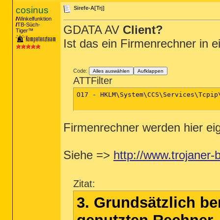
cosinus
Sirefe-A[Trj]
Winkelfunktion
TB-Süch-
GDATA AV
Client?
Tiger™
Ist das ein Firmenrechner i
Code:
Alles auswählen
Aufklappen
ATTFilter
O17 - HKLM\System\CCS\Services\Tcpip\
Firmenrechner werden hier eige
Siehe =>
http://www.trojaner-
Zitat:
3. Grundsätzlich be