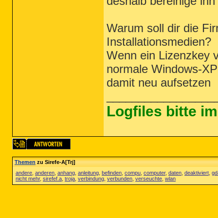
deshalb bereinige ihn
Warum soll dir die F
Installationsmedien?
Wenn ein Lizenzkey v
normale Windows-XP-
damit neu aufsetzen
_________________
Logfiles bitte 
Themen
zu Sirefe-A[Trj]
andere
,
anderen
,
anhang
,
anleitung
,
befinden
,
compu
,
computer
,
daten
,
deaktiviert
,
gd
nicht mehr
,
sirefef.a
,
troja
,
verbindung
,
verbunden
,
verseuchte
,
wlan