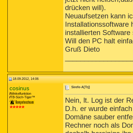
drücken will).
Neuaufsetzen kann ich
Installationssoftware
installierten Software 
Will den PC halt einfa
Gruß Dieto
_________________
18.09.2012, 14:06
cosinus
Sirefe-A[Trj]
Winkelfunktion
TB-Süch-Tiger™
Nein, lt. Log ist de
D.h. er wurde einfac
Domäne sauber entfer
Rechner noch als Dom