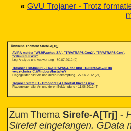
«
GVU Trojaner - Trotz formati
m
Ähnliche Themen: Sirefe-A[Trj]
AVIRA meldet "W32/Patched.ZA", "TR/ATRAPS.Gen2", "TR/ATRAPS.Gen",
"ZR/sirefe.P.487"
Log-Analyse und Auswertung - 30.07.2012 (9)
Trojaner TR/Small.FI , TR/ATRAPAS.Gen2 und TR/Sirefe.AG.35 im
verzeichniss C:\Windows\Installer\{
Plagegeister aller Art und deren Bekämpfung - 27.06.2012 (21)
Trojaner Sirefe.FT / Drooper.PE4 / Rootkit.0Acces usw
Plagegeister aller Art und deren Bekämpfung - 11.06.2012 (3)
Zum Thema
Sirefe-A[Trj]
-
H
Sirefef eingefangen. GData m