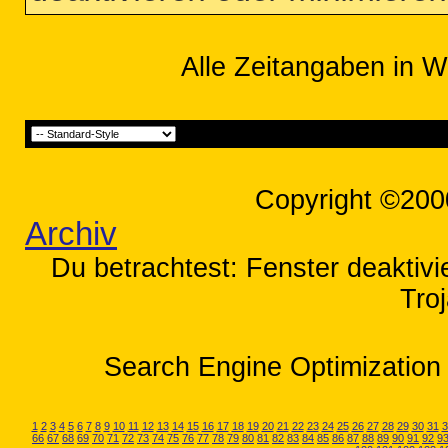
Alle Zeitangaben in W
Copyright ©200
Archiv
Du betrachtest: Fenster deaktivi
Tro
Search Engine Optimization 
1
2
3
4
5
6
7
8
9
10
11
12
13
14
15
16
17
18
19
20
21
22
23
24
25
26
27
28
29
30
31
3
66
67
68
69
70
71
72
73
74
75
76
77
78
79
80
81
82
83
84
85
86
87
88
89
90
91
92
9