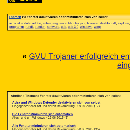
Themen
zu Fenster deaktivieren oder minimieren sich von selbst
acrobat update
,
adobe
,
antivir
,
avg
,
avira
,
bho
,
bonjour
,
browser
,
desktop
,
dll
,
explorer
programm
,
rundll
,
senden
,
software
,
usb
,
usb 3.0
,
windows
,
wmp
«
GVU Trojaner erfollgreich en
ein
Ähnliche Themen: Fenster deaktivieren oder minimieren sich von selbst
Avira und Windows Defender deaktivieren sich von selbst
Plagegeister aller Art und deren Bekämpfung - 09.07.2015 (17)
Die Fenster Minimieren sich automatich
Alles rund um Windows - 29.06.2015 (3)
Alle Fenster minimieren sich automatisch
Plagegeister aller Art und deren Bekämpfung - 20.06.2015 (35)