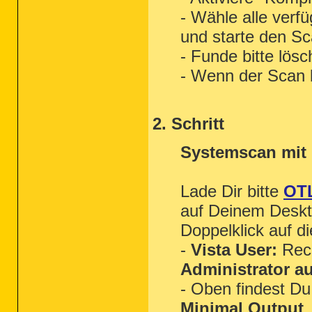
- Wähle alle ver
und starte den Sc
- Funde bitte lös
- Wenn der Scan b
2. Schritt
Systemscan mit
Lade Dir bitte
OT
auf Deinem Deskto
Doppelklick auf d
-
Vista User:
Rec
Administrator a
- Oben findest Du
Minimal Output