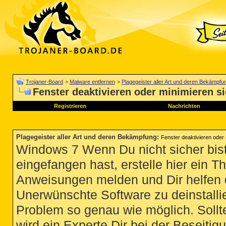
Trojaner-Board
>
Malware entfernen
>
Plagegeister aller Art und deren Bekämpfu
Fenster deaktivieren oder minimieren si
Registrieren
Nachrichten
Plagegeister aller Art und deren Bekämpfung
:
Fenster deaktivieren oder 
Windows 7 Wenn Du nicht sicher bist
eingefangen hast, erstelle hier ein T
Anweisungen melden und Dir helfen 
Unerwünschte Software zu deinstallie
Problem so genau wie möglich. Sollte
wird ein Experte Dir bei der Beseitigu