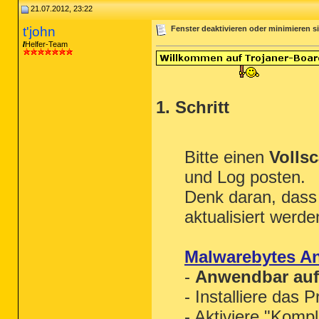
21.07.2012, 23:22
t'john
Fenster deaktivieren oder minimieren s
Helfer-Team
1. Schritt
Bitte einen
Volls
und Log posten.
Denk daran, das
aktualisiert werd
Malwarebytes An
-
Anwendbar auf 
- Installiere das
- Aktiviere "Komp