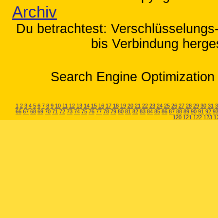
Archiv
Du betrachtest: Verschlüsselungs-
bis Verbindung herges
Search Engine Optimization 
1
2
3
4
5
6
7
8
9
10
11
12
13
14
15
16
17
18
19
20
21
22
23
24
25
26
27
28
29
30
31
3
66
67
68
69
70
71
72
73
74
75
76
77
78
79
80
81
82
83
84
85
86
87
88
89
90
91
92
9
120
121
122
123
1