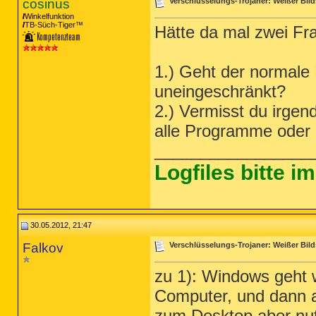
cosinus
Verschlüsselungs-Trojaner: Weißer Bild
Winkelfunktion
TB-Süch-Tiger™
Hätte da mal zwei Fr
1.) Geht der normale
uneingeschränkt?
2.) Vermisst du irge
alle Programme oder 
_________________
Logfiles bitte 
30.05.2012, 21:47
Falkov
Verschlüsselungs-Trojaner: Weißer Bild
zu 1): Windows geht w
Computer, und dann au
zum Desktop aber nu