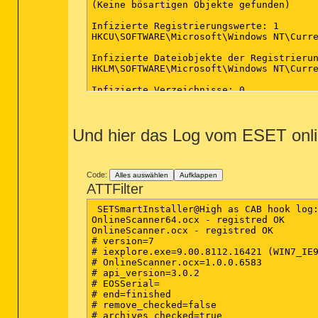
(Keine bösartigen Objekte gefunden)

Infizierte Registrierungswerte: 1

HKCU\SOFTWARE\Microsoft\Windows NT\Curre
Infizierte Dateiobjekte der Registrierun
HKLM\SOFTWARE\Microsoft\Windows NT\Curre
Infizierte Verzeichnisse: 0

(Keine bösartigen Objekte gefunden)

Infizierte Dateien: 1

Und hier das Log vom ESET onl
C:\Users\***\AppData\Local\TempDIR\Bette
(Ende)

Code:
Alles auswählen
Aufklappen
ATTFilter
 SETSmartInstaller@High as CAB hook log:
OnlineScanner64.ocx - registred OK

OnlineScanner.ocx - registred OK

# version=7

# iexplore.exe=9.00.8112.16421 (WIN7_IE9
# OnlineScanner.ocx=1.0.0.6583

# api_version=3.0.2

# EOSSerial=

# end=finished

# remove_checked=false

# archives_checked=true
