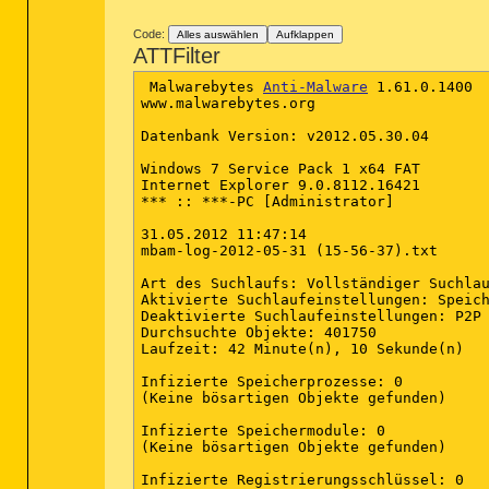
Code:
Alles auswählen
Aufklappen
ATTFilter
 Malwarebytes 
Anti-Malware
 1.61.0.1400

www.malwarebytes.org

Datenbank Version: v2012.05.30.04

Windows 7 Service Pack 1 x64 FAT

Internet Explorer 9.0.8112.16421

*** :: ***-PC [Administrator]

31.05.2012 11:47:14

mbam-log-2012-05-31 (15-56-37).txt

Art des Suchlaufs: Vollständiger Suchlau
Aktivierte Suchlaufeinstellungen: Speich
Deaktivierte Suchlaufeinstellungen: P2P

Durchsuchte Objekte: 401750

Laufzeit: 42 Minute(n), 10 Sekunde(n)

Infizierte Speicherprozesse: 0

(Keine bösartigen Objekte gefunden)

Infizierte Speichermodule: 0

(Keine bösartigen Objekte gefunden)

Infizierte Registrierungsschlüssel: 0
