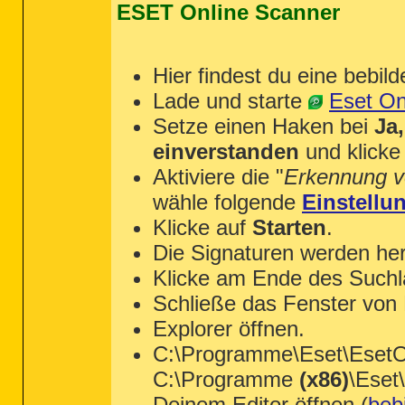
ESET Online Scanner
Hier findest du eine bebild
Lade und starte
Eset On
Setze einen Haken bei
Ja
einverstanden
und klicke
Aktiviere die "
Erkennung v
wähle folgende
Einstellu
Klicke auf
Starten
.
Die Signaturen werden her
Klicke am Ende des Suchl
Schließe das Fenster von
Explorer öffnen.
C:\Programme\Eset\EsetOn
C:\Programme
(x86)
\Eset
Deinem Editor öffnen (
bebi