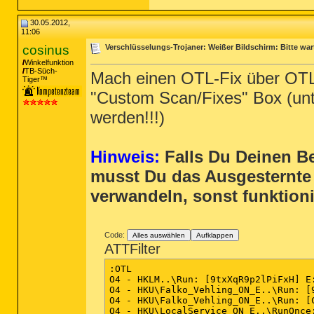
30.05.2012,
11:06
cosinus
Verschlüsselungs-Trojaner: Weißer Bildschirm: Bitte war
Winkelfunktion
TB-Süch-
Mach einen OTL-Fix über OTLP
Tiger™
"Custom Scan/Fixes" Box (unt
werden!!!)
Hinweis:
Falls Du Deinen B
musst Du das Ausgesternte 
verwandeln, sonst funktionie
Code:
Alles auswählen
Aufklappen
ATTFilter
:OTL

O4 - HKLM..\Run: [9txXqR9p2lPiFxH] E
O4 - HKU\Falko_Vehling_ON_E..\Run: [
O4 - HKU\Falko_Vehling_ON_E..\Run: [C
O4 - HKU\LocalService_ON_E..\RunOnce: