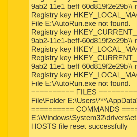
9ab2-11e1-beff-60d819f2e29b}\ n
Registry key HKEY_LOCAL_MAC
File E:\AutoRun.exe not found.
Registry key HKEY_CURRENT_U
9ab2-11e1-beff-60d819f2e29b}\ n
Registry key HKEY_LOCAL_MAC
Registry key HKEY_CURRENT_U
9ab2-11e1-beff-60d819f2e29b}\ n
Registry key HKEY_LOCAL_MAC
File E:\AutoRun.exe not found.
========== FILES ========
File\Folder E:\Users\***\AppData
========== COMMANDS ===
E:\Windows\System32\drivers\et
HOSTS file reset successfully