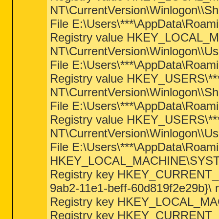
NT\CurrentVersion\Winlogon\\She
File E:\Users\***\AppData\Roamin
Registry value HKEY_LOCAL_
NT\CurrentVersion\Winlogon\\Use
File E:\Users\***\AppData\Roamin
Registry value HKEY_USERS\*
NT\CurrentVersion\Winlogon\\She
File E:\Users\***\AppData\Roamin
Registry value HKEY_USERS\*
NT\CurrentVersion\Winlogon\\Use
File E:\Users\***\AppData\Roamin
HKEY_LOCAL_MACHINE\SYSTEM\Co
Registry key HKEY_CURRENT_U
9ab2-11e1-beff-60d819f2e29b}\ n
Registry key HKEY_LOCAL_MAC
Registry key HKEY_CURRENT_U