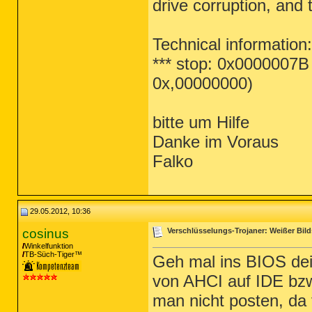
drive corruption, and 
Technical information:
*** stop: 0x0000007
0x,00000000)
bitte um Hilfe
Danke im Voraus
Falko
29.05.2012, 10:36
cosinus
Verschlüsselungs-Trojaner: Weißer Bild
Winkelfunktion
TB-Süch-Tiger™
Geh mal ins BIOS dei
von AHCI auf IDE bz
man nicht posten, da