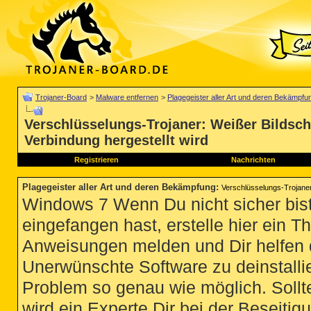
Trojaner-Board
>
Malware entfernen
>
Plagegeister aller Art und deren Bekämpfu
Verschlüsselungs-Trojaner: Weißer Bildschi
Verbindung hergestellt wird
Registrieren
Nachrichten
Plagegeister aller Art und deren Bekämpfung
:
Verschlüsselungs-Trojaner:
Windows 7 Wenn Du nicht sicher bist
eingefangen hast, erstelle hier ein T
Anweisungen melden und Dir helfen 
Unerwünschte Software zu deinstallie
Problem so genau wie möglich. Sollte
wird ein Experte Dir bei der Beseitigu