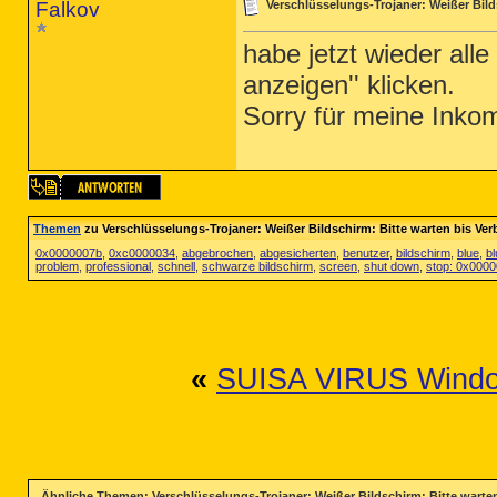
Falkov
Verschlüsselungs-Trojaner: Weißer Bild
habe jetzt wieder all
anzeigen'' klicken.
Sorry für meine Inko
Themen
zu Verschlüsselungs-Trojaner: Weißer Bildschirm: Bitte warten bis Ver
0x0000007b
,
0xc0000034
,
abgebrochen
,
abgesicherten
,
benutzer
,
bildschirm
,
blue
,
b
problem
,
professional
,
schnell
,
schwarze bildschirm
,
screen
,
shut down
,
stop: 0x000
«
SUISA VIRUS Wind
Ähnliche Themen: Verschlüsselungs-Trojaner: Weißer Bildschirm: Bitte warten