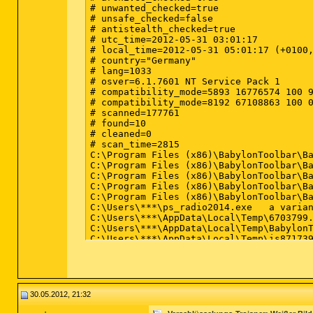
# unwanted_checked=true

# unsafe_checked=false

# antistealth_checked=true

# utc_time=2012-05-31 03:01:17

# local_time=2012-05-31 05:01:17 (+0100,
# country="Germany"

# lang=1033

# osver=6.1.7601 NT Service Pack 1

# compatibility_mode=5893 16776574 100 9
# compatibility_mode=8192 67108863 100 0
# scanned=177761

# found=10

# cleaned=0

# scan_time=2815

C:\Program Files (x86)\BabylonToolbar\BabylonToolbar\1.5.3.17\BabylonToolbarApp.dll	a va
C:\Program Files (x86)\BabylonToolbar\BabylonToolbar\1.5.3.17\BabylonToolbarEng.dl
C:\Program Files (x86)\BabylonToolbar\BabylonToolbar\1.5.3.17\BabylonToolbarsrv.exe	probably
C:\Program Files (x86)\BabylonToolbar\BabylonToolbar\1.5.3.17\BabylonToolbarTlbr.
C:\Program Files (x86)\BabylonToolbar\BabylonToolbar\1.5.3.17\bh\BabylonToolbar.dl
C:\Users\***\ps_radio2014.exe	a variant of Win32/Adware.ADON application (unable to clean)	00000000000000000000000000000000	I

C:\Users\***\AppData\Local\Temp\6703799.Uninstall\Uninstall.exe	a variant of Win32/InstallCore.Q appli
C:\Users\***\AppData\Local\Temp\BabylonToolbar\BabylonToolbar\1.5.3.17\Babylon
C:\Users\***\AppData\Local\Temp\is87173921\MyBabylonTB.exe	Win32/Toolbar.Babylon application (unable
C:\Users\***\AppData\Local\TempDIR\BetterInstaller.exe	a variant of Win32/Somoto.A application (unable to cle
30.05.2012, 21:32