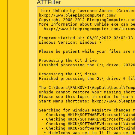
ATTFilter
 hier Unhide by Lawrence Abrams (Grinler
hxxp://www.bleepingcomputer.com/

Copyright 2008-2012 BleepingComputer.com
More Information about Unhide.exe can be
  hxxp://www.bleepingcomputer.com/forums
Program started at: 06/01/2012 02:03:13 
Windows Version: Windows 7

Please be patient while your files are m
Processing the C:\ drive

Finished processing the C:\ drive. 20720
Processing the G:\ drive

Finished processing the G:\ drive. 0 fil
The C:\Users\FALKOV~1\AppData\Local\Temp
Unhide cannot restore your missing short
Please see this topic in order to learn 
Start Menu shortcuts: hxxp://www.bleepin
Searching for Windows Registry changes m
 - Checking HKLM\SOFTWARE\Microsoft\Wind
 - Checking HKCU\SOFTWARE\Microsoft\Wind
 - Checking HKCU\SOFTWARE\Microsoft\Wind
 - Checking HKCU\Software\Microsoft\Wind
  * HideIcons was set to 1! It was set b