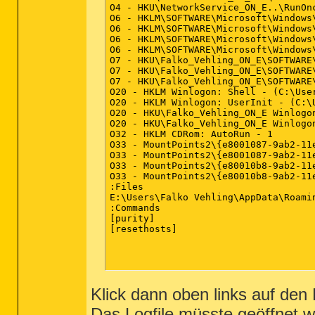
O4 - HKU\NetworkService_ON_E..\RunOnc
O6 - HKLM\SOFTWARE\Microsoft\Windows
O6 - HKLM\SOFTWARE\Microsoft\Windows
O6 - HKLM\SOFTWARE\Microsoft\Windows
O6 - HKLM\SOFTWARE\Microsoft\Windows
O7 - HKU\Falko_Vehling_ON_E\SOFTWARE
O7 - HKU\Falko_Vehling_ON_E\SOFTWARE
O7 - HKU\Falko_Vehling_ON_E\SOFTWARE
O20 - HKLM Winlogon: Shell - (C:\Use
O20 - HKLM Winlogon: UserInit - (C:\
O20 - HKU\Falko_Vehling_ON_E Winlogo
O20 - HKU\Falko_Vehling_ON_E Winlogo
O32 - HKLM CDRom: AutoRun - 1

O33 - MountPoints2\{e8001087-9ab2-11
O33 - MountPoints2\{e8001087-9ab2-11
O33 - MountPoints2\{e80010b8-9ab2-11
O33 - MountPoints2\{e80010b8-9ab2-11
:Files

E:\Users\Falko Vehling\AppData\Roamin
:Commands

[purity]

[resethosts]

Klick dann oben links auf den
Das Logfile müsste geöffnet w