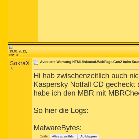
__________________
19.01.2012,
09:10
SokraX
Avira erst Warnung HTML/Infected.WebPage.Gen2 beim Scan
Hi hab zwischenzeitlich auch nic
Kaspersky Notfall CD gecheckt 
habe ich den MBR mit MBRCheck 
So hier die Logs:
MalwareBytes:
Code:
Alles auswählen
Aufklappen