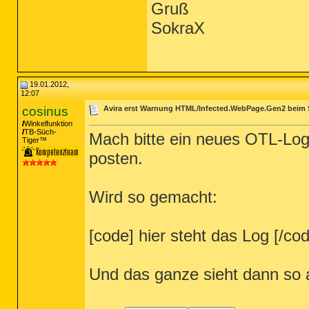
Gruß
SokraX
19.01.2012,
12:07
cosinus
Avira erst Warnung HTML/Infected.WebPage.Gen2 beim 
Winkelfunktion
TB-Süch-
Mach bitte ein neues OTL-Log.
Tiger™
posten.
Wird so gemacht:
[code] hier steht das Log [/co
Und das ganze sieht dann so 