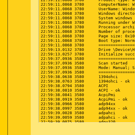
MsConfig:64bit - StartUpFolder: C:^Prog
MsConfig:64bit - StartUpReg: 
DAEMON Too
MsConfig:64bit - StartUpReg: 
Eraser
 - h
MsConfig:64bit - StartUpReg: 
RGSC
 - hke
MsConfig:64bit - StartUpReg: 
SandboxieC
MsConfig:64bit - StartUpReg: 
Steam
 - hk
MsConfig:64bit - StartUpReg: 
TomTomHOME
MsConfig:64bit - StartUpReg: 
WinampAgen
MsConfig:64bit - State: "startup" - Reg
SafeBootMin:
64bit:
 AppMgmt - C:\Windows
SafeBootMin:
64bit:
 Base - Driver Group

SafeBootMin:
64bit:
 Boot Bus Extender - 
SafeBootMin:
64bit:
 Boot file system - D
SafeBootMin:
64bit:
 File system - Driver
SafeBootMin:
64bit:
 Filter - Driver Group
SafeBootMin:
64bit:
 HelpSvc - Service

SafeBootMin:
64bit:
 PCI Configuration - 
SafeBootMin:
64bit:
 PNP Filter - Driver 
SafeBootMin:
64bit:
 Primary disk - Drive
SafeBootMin:
64bit:
 sacsvr - Service

SafeBootMin:
64bit:
 SCSI Class - Driver 
SafeBootMin:
64bit:
 System Bus Extender 
SafeBootMin:
64bit:
 vmms - Service

SafeBootMin:
64bit:
 {36FC9E60-C465-11CF-
SafeBootMin:
64bit:
 {4D36E965-E325-11CE-
SafeBootMin:
64bit:
 {4D36E967-E325-11CE-
SafeBootMin:
64bit:
 {4D36E969-E325-11CE-
SafeBootMin:
64bit:
 {4D36E96A-E325-11CE-