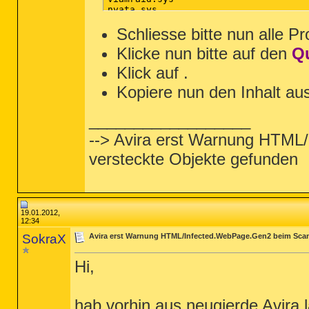
nvata.sys

nvgts.sys

iastorv.sys

Schliesse bitte nun alle P
ViPrt.sys

Klicke nun bitte auf den
Q
eNetHook.dll

ahcix86.sys

Klick auf
.
KR10N.sys

nvstor32.sys

Kopiere nun den Inhalt au
ahcix86s.sys

/md5stop

%systemroot%\system32\drivers\*.sys /
__________________
%systemroot%\System32\config\*.sav

%systemroot%\*. /mp /s

--> Avira erst Warnung HTM
%systemroot%\system32\*.dll /lockedfi
CREATERESTOREPOINT

versteckte Objekte gefunden
19.01.2012,
12:34
SokraX
Avira erst Warnung HTML/Infected.WebPage.Gen2 beim Scan
Hi,
hab vorhin aus neugierde Avira l