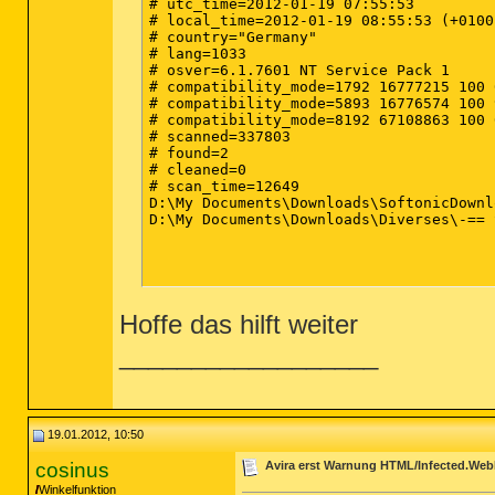
# utc_time=2012-01-19 07:55:53

# local_time=2012-01-19 08:55:53 (+0100
# country="Germany"

# lang=1033

# osver=6.1.7601 NT Service Pack 1

# compatibility_mode=1792 16777215 100 
# compatibility_mode=5893 16776574 100 
# compatibility_mode=8192 67108863 100 
# scanned=337803

# found=2

# cleaned=0

# scan_time=12649

D:\My Documents\Downloads\SoftonicDownloader60361.exe	a variant of Win32/SoftonicDownloader.A application (unable to 
D:\My Documents\Downloads\Diverses\-== SORT ==-\Performance\Tweak-XP.Pro
Hoffe das hilft weiter
__________________
19.01.2012, 10:50
cosinus
Avira erst Warnung HTML/Infected.Web
Winkelfunktion