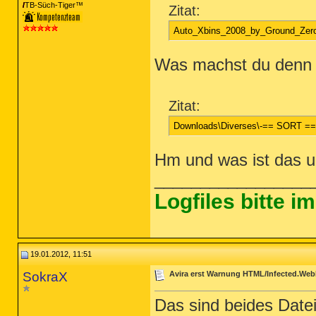
TB-Süch-Tiger™
Zitat:
Auto_Xbins_2008_by_Ground_Zero
Was machst du denn
Zitat:
Downloads\Diverses\-== SORT ==
Hm und was ist das u
_________________
Logfiles bitte 
19.01.2012, 11:51
SokraX
Avira erst Warnung HTML/Infected.Web
Das sind beides Date