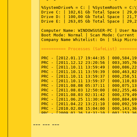
%SystemDrive% = C: | %SystemRoot% = C:\
Drive C: | 102,61 Gb Total Space | 29,0
Drive D: | 100,00 Gb Total Space | 21,7
Drive E: | 263,05 Gb Total Space | 29,2
Computer Name: WINDOWSUSER-PC | User Na
Boot Mode: Normal | Scan Mode: Current 
Company Name Whitelist: On | Skip Micro
========== Processes (SafeList) =======
PRC - [2012.01.17 19:44:35 | 000,584,19
PRC - [2011.12.12 23:20:56 | 003,305,76
PRC - [2011.10.11 13:59:49 | 000,086,22
PRC - [2011.10.11 13:59:39 | 000,463,82
PRC - [2011.10.11 13:59:37 | 000,258,51
PRC - [2011.10.11 13:59:37 | 000,110,03
PRC - [2011.08.08 05:37:11 | 000,075,13
PRC - [2011.08.03 12:50:00 | 002,255,46
PRC - [2011.08.03 02:31:42 | 000,379,49
PRC - [2011.06.25 11:30:46 | 000,884,69
PRC - [2011.04.22 13:21:10 | 000,092,59
PRC - [2010.02.08 15:04:00 | 000,143,36
PRC - [2009.01.26 14:31:10 | 001,153,36
--- --- ---
========== Modules (No Company Name) ==