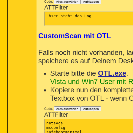
Code:
Alles auswählen
Aufklappen
ATTFilter
 hier steht das Log

CustomScan mit OTL
Falls noch nicht vorhanden, la
speichere es auf Deinem Des
Starte bitte die
OTL.exe
.
Vista und Win7 User mit Re
Kopiere nun den komplett
Textbox von OTL - wenn OT
Code:
Alles auswählen
Aufklappen
ATTFilter
netsvcs

msconfig

safebootminimal
