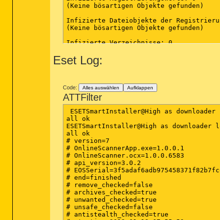
(Keine bösartigen Objekte gefunden)

Infizierte Dateiobjekte der Registrierun
(Keine bösartigen Objekte gefunden)

Infizierte Verzeichnisse: 0

(Keine bösartigen Objekte gefunden)

Eset Log:
Infizierte Dateien: 2

D:\My Documents\Downloads\Auto_Xbins_20
D:\My Documents\Downloads\bw4setup.exe 
Code:
Alles auswählen
Aufklappen
(Ende)

ATTFilter
 ESETSmartInstaller@High as downloader l
all ok

ESETSmartInstaller@High as downloader lo
all ok

# version=7

# OnlineScannerApp.exe=1.0.0.1

# OnlineScanner.ocx=1.0.0.6583

# api_version=3.0.2

# EOSSerial=3f5adaf6adb975458371f82b7fc6
# end=finished

# remove_checked=false

# archives_checked=true

# unwanted_checked=true

# unsafe_checked=false

# antistealth_checked=true
