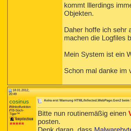
kommt lllerdings imm
Objekten.
Daher hoffe ich sehr 
machen die Logfiles 
Mein System ist ein W
Schon mal danke im v
18.01.2012,
20:49
cosinus
Avira erst Warnung HTML/Infected.WebPage.Gen2 beim 
Winkelfunktion
TB-Süch-
Bitte nun routinemäßig einen
Tiger™
posten.
Denk daran, dass
Malwarebyt