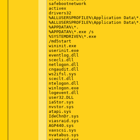
safebootnetwork

activex

drivers32

%ALLUSERSPROFILE%\Application Data\*.
%ALLUSERSPROFILE%\Application Data\*.
%APPDATA%\*.

%APPDATA%\*.exe /s

%SYSTEMDRIVE%\*.exe

/md5start

wininit.exe

userinit.exe

eventlog.dll

scecli.dll

netlogon.dll

cngaudit.dll

ws2ifsl.sys

sceclt.dll

ntelogon.dll

winlogon.exe

logevent.dll

user32.DLL

iaStor.sys

nvstor.sys

atapi.sys

IdeChnDr.sys

viasraid.sys

AGP440.sys

vaxscsi.sys

nvatabus.sys

viamraid.sys
