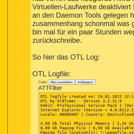
Virtuellen-Laufwerke deaktiviert
an den Daemon Tools gelegen ha
zusammenhang schonmal was gel
bin mal für ein paar Stunden we
zurückschreibe.
So hier das OTL Log:
OTL Logfile:
Code:
Alles auswählen
Aufklappen
ATTFilter
OTL logfile created on: 19.01.2012 12:1
OTL by OldTimer - Version 3.2.31.0     
64bit- Professional Service Pack 1 (Ver
Internet Explorer (Version = 9.0.8112.16
Locale: 00000407 | Country: Deutschland
4,00 Gb Total Physical Memory | 2,34 Gb
8,00 Gb Paging File | 6,56 Gb Available
Paging file location(s): ?:\pagefile.sy