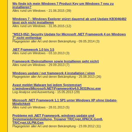
Wo finde ich mein Windows 7 Product Key um Windows 7 neu zu
installieren?
Alles rund um Windows - 21.06.2015 (39)
Windows 7 - Windows Explorer stürzt dauernd ab und Update KB3046482
lässt sich nicht installieren
Alles rund um Windows - 31.05.2015 (12)
"MS13-052: Security Update for Microsoft .NET Framework 4 on Windows
7" nicht entfernbar
Plagegeister aller Art und deren Bekämpfung - 09.05.2014 (3)
.NET Framework 1.0 bis 3.5
Alles rund um Windows - 03.10.2013 (3)
Framework (Deinstallieren sowie Installieren geht nicht)
Alles rund um Windows - 29.09.2013 (7)
Windows update / net framework 4 installation / viren
Plagegeister aller Art und deren Bekämpfung - 25.08.2013 (26)
Avast meldet Malware bei jedem Systemstart
c:\windows\Microsoft.NET\Framework\v4.0.30319\csc.exe
Log-Analyse und Auswertung - 15.05.2013 (29)
Microsoft .NET Framework 1.1 SP1 unter Windows XP ohne Update-
Möglichkeit
Alles rund um Windows - 28.01.2013 (5)
Probleme mit .NET Framework, windows update und
Systemwiederherstellung, Trojaner TR/Crypt.XPACK.Gen8,
TR/Crypt.ULPM.Gen
Plagegeister aller Art und deren Bekämpfung - 23.09.2012 (11)