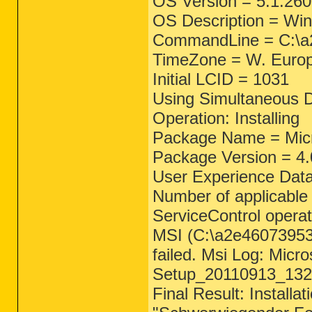
OS Version = 5.1.260
OS Description = Win
CommandLine = C:\a2
TimeZone = W. Europ
Initial LCID = 1031
Using Simultaneous 
Operation: Installing
Package Name = Micr
Package Version = 4
User Experience Data 
Number of applicable 
ServiceControl opera
MSI (C:\a2e46073953d
failed. Msi Log: Mic
Setup_20110913_132
Final Result: Installa