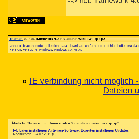
--> net. framework 4.
Themen
zu net. framework 4.0 installieren windows xp sp3
ahnung
,
brauch
,
code
,
collection
,
data
,
download
,
entfernt
,
error
,
fehler
,
hoffe
,
installat
version
,
versuche
,
windows
,
windows xp
,
winxp
«
IE verbindung nicht möglich -
Dateien 
Ähnliche Themen: net. framework 4.0 installieren windows xp sp3
l+f: Laien installieren Antiviren-Software, Experten installieren Updates
Nachrichten - 24.07.2015 (0)