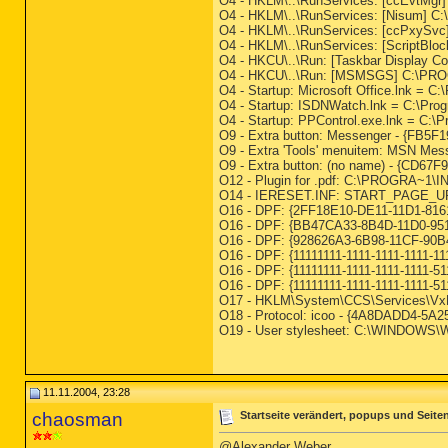
O4 - HKLM\..\RunServices: [ccEvtMgr
O4 - HKLM\..\RunServices: [Nisum] C:
O4 - HKLM\..\RunServices: [ccPx
O4 - HKLM\..\RunServices: [ScriptBlo
O4 - HKCU\..\Run: [Taskbar Display
O4 - HKCU\..\Run: [MSMSGS] C:\PR
O4 - Startup: Microsoft Office.lnk = 
O4 - Startup: ISDNWatch.lnk = C:\Pr
O4 - Startup: PPControl.exe.lnk = C:\
O9 - Extra button: Messenger - {F
O9 - Extra 'Tools' menuitem: MSN 
O9 - Extra button: (no name) - {CD67F
O12 - Plugin for .pdf: C:\PROGRA~1\
O14 - IERESET.INF: START_PAGE_URL
O16 - DPF: {2FF18E10-DE11-11D1-81
O16 - DPF: {BB47CA33-8B4D-11D0-9511
O16 - DPF: {928626A3-6B98-11CF-90B4
O16 - DPF: {11111111-1111-1111-1111-111
O16 - DPF: {11111111-1111-1111-1111-511
O16 - DPF: {11111111-1111-1111-1111-511
O17 - HKLM\System\CCS\Services\VxD
O18 - Protocol: icoo - {4A8DADD4-5A
O19 - User stylesheet: C:\WINDOWS\We
11.11.2004, 23:28
chaosman
Startseite verändert, popups und Seiten
@Alexander Weber