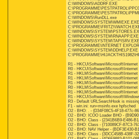
C:\WINDOWS\ADDRF.EXE
C:\PROGRAMME\PESTPATROL\PPC
C:\PROGRAMME\PESTPATROL\PPM
C:\WINDOWS\RunDLL.exe
C:\WINDOWS\SYSTEM\WMIEXE.EX
C:\PROGRAMME\FRITZ!\IWATCH.EX
C:\WINDOWS\SYSTEM\PSTORES.E
C:\WINDOWS\SYSTEM\RNAAPP.EXE
C:\WINDOWS\SYSTEM\TAPISRV.EX
C:\PROGRAMME\INTERNET EXPLOR
C:\WINDOWS\SYSTEM\DDHELP.EXE
C:\PROGRAMME\HIJACKTHIS1982\H
R1 - HKCU\Software\Microsoft\Interne
R0 - HKCU\Software\Microsoft\Internet 
R1 - HKLM\Software\Microsoft\Internet 
R1 - HKLM\Software\Microsoft\Interne
R1 - HKLM\Software\Microsoft\Interne
R0 - HKLM\Software\Microsoft\Internet 
R1 - HKLM\Software\Microsoft\Interne
R1 - HKCU\Software\Microsoft\Windows
R3 - Default URLSearchHook is missin
F1 - win.ini: run=msinfo.exe hpfsched
O2 - BHO: . - {D34F08C5-4F18-477
O2 - BHO: ICOO Loader BHO - {B9D9
O2 - BHO: Class - {2341B6B9-E486-
O2 - BHO: Class - {710089CF-87C3-
O2 - BHO: NAV Helper - {BDF3E430-B1
O2 - BHO: Class - {3DCC458B-438F-
O2 - BHO: Class - {4D6F9883-B101-