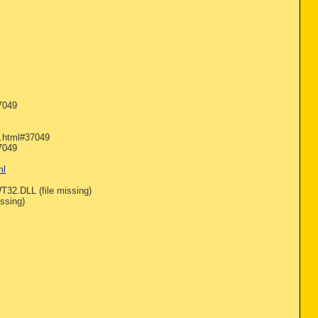
7049
p.html#37049
7049
ml
.DLL (file missing)
ssing)