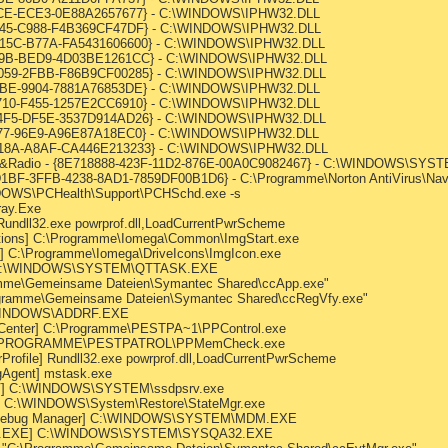
15CE-ECE3-0E88A2657677} - C:\WINDOWS\IPHW32.DLL
2D45-C988-F4B369CF47DF} - C:\WINDOWS\IPHW32.DLL
A15C-B77A-FA5431606600} - C:\WINDOWS\IPHW32.DLL
-F49B-BED9-4D03BE1261CC} - C:\WINDOWS\IPHW32.DLL
E059-2FBB-F86B9CF00285} - C:\WINDOWS\IPHW32.DLL
16BE-9904-7881A76853DE} - C:\WINDOWS\IPHW32.DLL
1710-F455-1257E2CC6910} - C:\WINDOWS\IPHW32.DLL
C4F5-DF5E-3537D914AD26} - C:\WINDOWS\IPHW32.DLL
0177-96E9-A96E87A18EC0} - C:\WINDOWS\IPHW32.DLL
-D18A-A8AF-CA446E213233} - C:\WINDOWS\IPHW32.DLL
31,&Radio - {8E718888-423F-11D2-876E-00A0C9082467} - C:\WINDOWS\S
CDD1BF-3FFB-4238-8AD1-7859DF00B1D6} - C:\Programme\Norton AntiVirus\Nav
NDOWS\PCHealth\Support\PCHSchd.exe -s
ray.Exe
 Rundll32.exe powrprof.dll,LoadCurrentPwrScheme
ptions] C:\Programme\Iomega\Common\ImgStart.exe
s] C:\Programme\Iomega\DriveIcons\ImgIcon.exe
k] C:\WINDOWS\SYSTEM\QTTASK.EXE
ramme\Gemeinsame Dateien\Symantec Shared\ccApp.exe"
rogramme\Gemeinsame Dateien\Symantec Shared\ccRegVfy.exe"
:\WINDOWS\ADDRF.EXE
l Center] C:\Programme\PESTPA~1\PPControl.exe
 C:\PROGRAMME\PESTPATROL\PPMemCheck.exe
Profile] Rundll32.exe powrprof.dll,LoadCurrentPwrScheme
gAgent] mstask.exe
RV] C:\WINDOWS\SYSTEM\ssdpsrv.exe
r] C:\WINDOWS\System\Restore\StateMgr.exe
ne Debug Manager] C:\WINDOWS\SYSTEM\MDM.EXE
A32.EXE] C:\WINDOWS\SYSTEM\SYSQA32.EXE