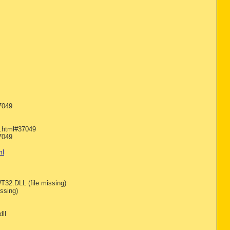
7049
p.html#37049
7049
ml
.DLL (file missing)
ssing)
ll