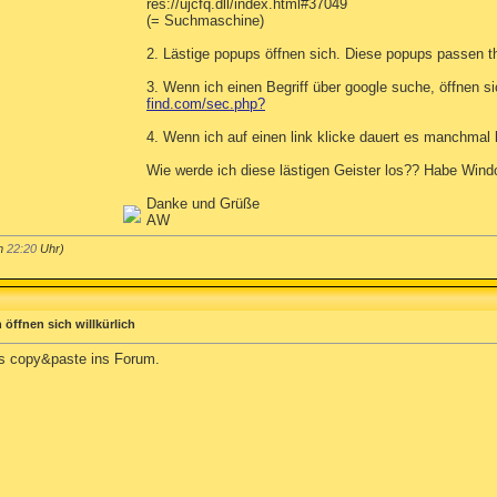
res://ujcfq.dll/index.html#37049
(= Suchmaschine)
2. Lästige popups öffnen sich. Diese popups passen t
3. Wenn ich einen Begriff über google suche, öffnen 
find.com/sec.php?
4. Wenn ich auf einen link klicke dauert es manchmal
Wie werde ich diese lästigen Geister los?? Habe Window
Danke und Grüße
AW
um
22:20
Uhr)
 öffnen sich willkürlich
ls copy&paste ins Forum.