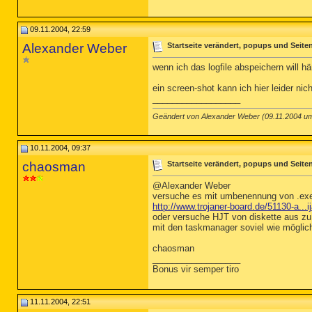
09.11.2004, 22:59
Alexander Weber
Startseite verändert, popups und Seiten
wenn ich das logfile abspeichern will häng
ein screen-shot kann ich hier leider nic
__________________
Geändert von Alexander Weber (09.11.2004 
10.11.2004, 09:37
chaosman
Startseite verändert, popups und Seiten
@Alexander Weber
versuche es mit umbenennung von .exe
http://www.trojaner-board.de/51130-a...i
oder versuche HJT von diskette aus zu 
mit den taskmanager soviel wie möglic
chaosman
__________________
Bonus vir semper tiro
11.11.2004, 22:51