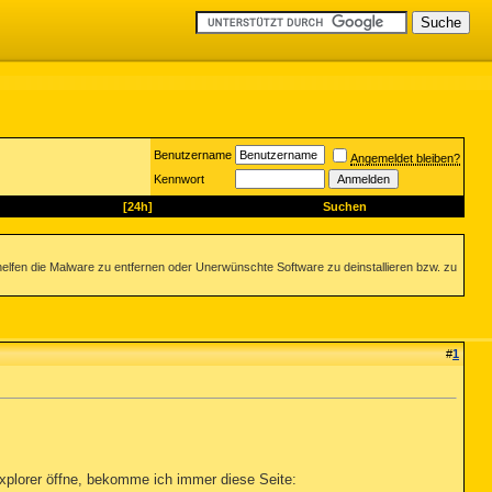
Benutzername
Angemeldet bleiben?
Kennwort
[24h]
Suchen
helfen die Malware zu entfernen oder Unerwünschte Software zu deinstallieren bzw. zu
#
1
 explorer öffne, bekomme ich immer diese Seite: