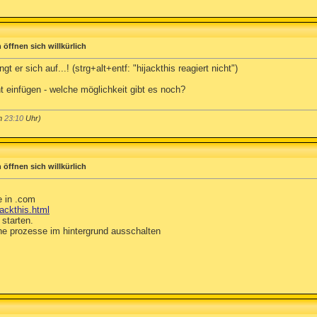
 öffnen sich willkürlich
t er sich auf...! (strg+alt+entf: "hijackthis reagiert nicht")
ht einfügen - welche möglichkeit gibt es noch?
um
23:10
Uhr)
 öffnen sich willkürlich
 in .com
jackthis.html
starten.
he prozesse im hintergrund ausschalten