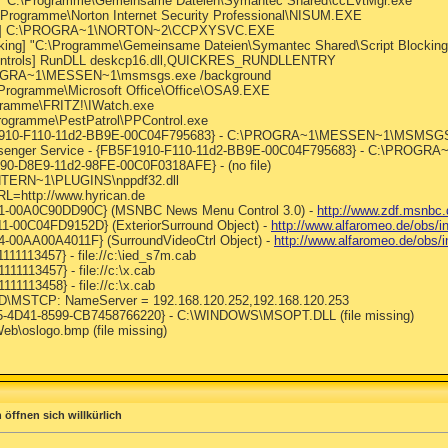
] "C:\Programme\Gemeinsame Dateien\Symantec Shared\ccEvtMgr.exe"
\Programme\Norton Internet Security Professional\NISUM.EXE
ySvc] C:\PROGRA~1\NORTON~2\CCPXYSVC.EXE
cking] "C:\Programme\Gemeinsame Dateien\Symantec Shared\Script Blocking
 Controls] RunDLL deskcp16.dll,QUICKRES_RUNDLLENTRY
OGRA~1\MESSEN~1\msmsgs.exe /background
C:\Programme\Microsoft Office\Office\OSA9.EXE
ogramme\FRITZ!\IWatch.exe
Programme\PestPatrol\PPControl.exe
B5F1910-F110-11d2-BB9E-00C04F795683} - C:\PROGRA~1\MESSEN~1\MSMS
Messenger Service - {FB5F1910-F110-11d2-BB9E-00C04F795683} - C:\PR
990-D8E9-11d2-98FE-00C0F0318AFE} - (no file)
INTERN~1\PLUGINS\nppdf32.dll
=http://www.hyrican.de
61-00A0C90DD90C} (MSNBC News Menu Control 3.0) -
http://www.zdf.msnbc
-00C04FD9152D} (ExteriorSurround Object) -
http://www.alfaromeo.de/obs/i
-00AA00A4011F} (SurroundVideoCtrl Object) -
http://www.alfaromeo.de/obs/
111113457} - file://c:\ied_s7m.cab
111113457} - file://c:\x.cab
111113458} - file://c:\x.cab
\MSTCP: NameServer = 192.168.120.252,192.168.120.253
25-4D41-8599-CB7458766220} - C:\WINDOWS\MSOPT.DLL (file missing)
b\oslogo.bmp (file missing)
 öffnen sich willkürlich