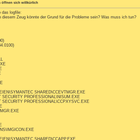
 öffnen sich willkürlich
 das logfile:
on diesem Zeug könnte der Grund für die Probleme sein? Was muss ich tun?
00)
34.0100)
LL
EXE
E
E
E
XE
EIEN\SYMANTEC SHARED\CCEVTMGR.EXE
 SECURITY PROFESSIONAL\NISUM.EXE
 SECURITY PROFESSIONAL\CCPXYSVC.EXE
E
TMGR.EXE
E
NS\IMGICON.EXE
EIEN\SYMANTEC SHARED\CCAPP.EXE