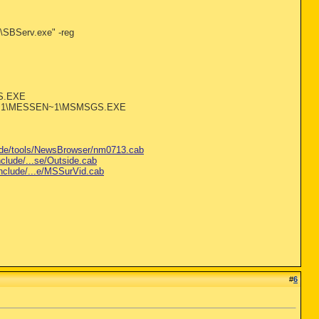
\SBServ.exe" -reg
GS.EXE
OGRA~1\MESSEN~1\MSMSGS.EXE
.de/tools/NewsBrowser/nm0713.cab
nclude/...se/Outside.cab
include/...e/MSSurVid.cab
#
6