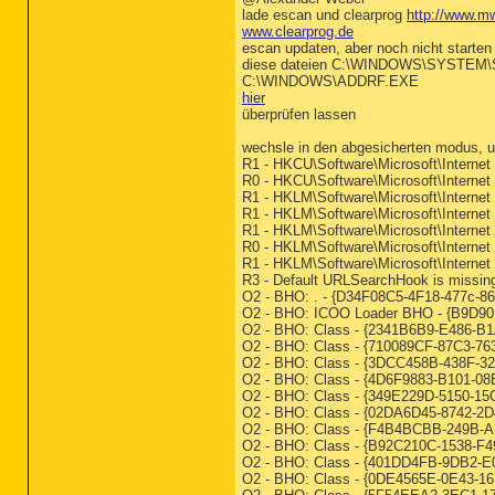
lade escan und clearprog
http://www.mwt
www.clearprog.de
escan updaten, aber noch nicht starten
diese dateien C:\WINDOWS\SYSTEM
C:\WINDOWS\ADDRF.EXE
hier
überprüfen lassen
wechsle in den abgesicherten modus, u
R1 - HKCU\Software\Microsoft\Interne
R0 - HKCU\Software\Microsoft\Internet 
R1 - HKLM\Software\Microsoft\Internet 
R1 - HKLM\Software\Microsoft\Interne
R1 - HKLM\Software\Microsoft\Interne
R0 - HKLM\Software\Microsoft\Internet 
R1 - HKLM\Software\Microsoft\Interne
R3 - Default URLSearchHook is missin
O2 - BHO: . - {D34F08C5-4F18-477
O2 - BHO: ICOO Loader BHO - {B9D9
O2 - BHO: Class - {2341B6B9-E486-
O2 - BHO: Class - {710089CF-87C3-
O2 - BHO: Class - {3DCC458B-438F-
O2 - BHO: Class - {4D6F9883-B101-
O2 - BHO: Class - {349E229D-5150-
O2 - BHO: Class - {02DA6D45-8742-
O2 - BHO: Class - {F4B4BCBB-249B-
O2 - BHO: Class - {B92C210C-1538
O2 - BHO: Class - {401DD4FB-9DB2-
O2 - BHO: Class - {0DE4565E-0E43-