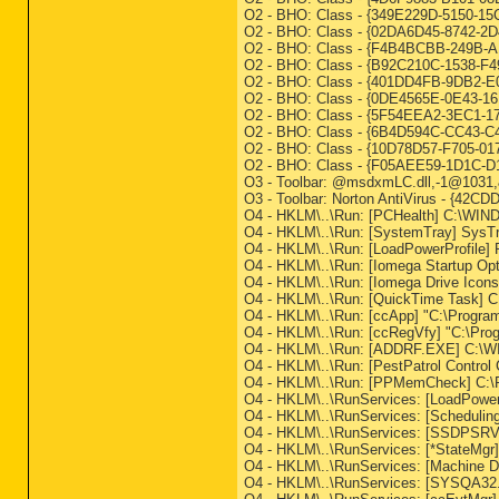
O2 - BHO: Class - {349E229D-5150-
O2 - BHO: Class - {02DA6D45-8742-
O2 - BHO: Class - {F4B4BCBB-249B-
O2 - BHO: Class - {B92C210C-1538
O2 - BHO: Class - {401DD4FB-9DB2-
O2 - BHO: Class - {0DE4565E-0E43-
O2 - BHO: Class - {5F54EEA2-3EC1-
O2 - BHO: Class - {6B4D594C-CC43-
O2 - BHO: Class - {10D78D57-F705-
O2 - BHO: Class - {F05AEE59-1D1C
O3 - Toolbar: @msdxmLC.dll,-1@10
O3 - Toolbar: Norton AntiVirus - {42
O4 - HKLM\..\Run: [PCHealth] C:\WI
O4 - HKLM\..\Run: [SystemTray] SysT
O4 - HKLM\..\Run: [LoadPowerProfile]
O4 - HKLM\..\Run: [Iomega Startup O
O4 - HKLM\..\Run: [Iomega Drive Icon
O4 - HKLM\..\Run: [QuickTime Tas
O4 - HKLM\..\Run: [ccApp] "C:\Prog
O4 - HKLM\..\Run: [ccRegVfy] "C:\P
O4 - HKLM\..\Run: [ADDRF.EXE] C
O4 - HKLM\..\Run: [PestPatrol Contro
O4 - HKLM\..\Run: [PPMemCheck]
O4 - HKLM\..\RunServices: [LoadPower
O4 - HKLM\..\RunServices: [Schedulin
O4 - HKLM\..\RunServices: [SSDPS
O4 - HKLM\..\RunServices: [*StateMg
O4 - HKLM\..\RunServices: [Machi
O4 - HKLM\..\RunServices: [SYSQ