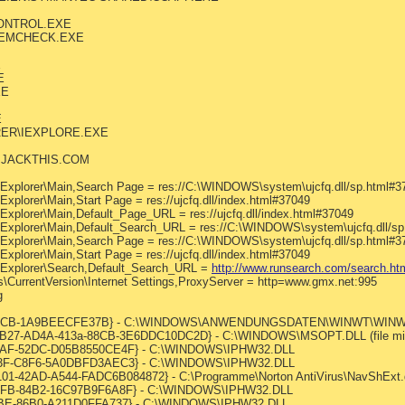
ONTROL.EXE
EMCHECK.EXE
E
E
XE
E
ER\IEXPLORE.EXE
IJACKTHIS.COM
t Explorer\Main,Search Page = res://C:\WINDOWS\system\ujcfq.dll/sp.html#3
Explorer\Main,Start Page = res://ujcfq.dll/index.html#37049
Explorer\Main,Default_Page_URL = res://ujcfq.dll/index.html#37049
t Explorer\Main,Default_Search_URL = res://C:\WINDOWS\system\ujcfq.dll/s
t Explorer\Main,Search Page = res://C:\WINDOWS\system\ujcfq.dll/sp.html#3
Explorer\Main,Start Page = res://ujcfq.dll/index.html#37049
t Explorer\Search,Default_Search_URL =
http://www.runsearch.com/search.ht
\CurrentVersion\Internet Settings,ProxyServer = http=www.gmx.net:995
g
c-86CB-1A9BEECFE37B} - C:\WINDOWS\ANWENDUNGSDATEN\WINWT\WINWT32
0B27-AD4A-413a-88CB-3E6DDC10DC2D} - C:\WINDOWS\MSOPT.DLL (file mi
B1AF-52DC-D05B8550CE4F} - C:\WINDOWS\IPHW32.DLL
763F-C8F6-5A0DBFD3AEC3} - C:\WINDOWS\IPHW32.DLL
01-42AD-A544-FADC6B084872} - C:\Programme\Norton AntiVirus\NavShExt.d
32FB-84B2-16C97B9F6A8F} - C:\WINDOWS\IPHW32.DLL
08BE-86B0-A211D0FFA737} - C:\WINDOWS\IPHW32.DLL