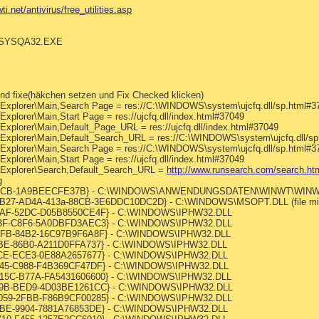
i.net/antivirus/free_utilities.asp
\SYSQA32.EXE
nd fixe(häkchen setzen und Fix Checked klicken)
t Explorer\Main,Search Page = res://C:\WINDOWS\system\ujcfq.dll/sp.html#3
Explorer\Main,Start Page = res://ujcfq.dll/index.html#37049
Explorer\Main,Default_Page_URL = res://ujcfq.dll/index.html#37049
t Explorer\Main,Default_Search_URL = res://C:\WINDOWS\system\ujcfq.dll/s
t Explorer\Main,Search Page = res://C:\WINDOWS\system\ujcfq.dll/sp.html#3
Explorer\Main,Start Page = res://ujcfq.dll/index.html#37049
t Explorer\Search,Default_Search_URL =
http://www.runsearch.com/search.ht
g
c-86CB-1A9BEECFE37B} - C:\WINDOWS\ANWENDUNGSDATEN\WINWT\WINWT32
0B27-AD4A-413a-88CB-3E6DDC10DC2D} - C:\WINDOWS\MSOPT.DLL (file mi
B1AF-52DC-D05B8550CE4F} - C:\WINDOWS\IPHW32.DLL
763F-C8F6-5A0DBFD3AEC3} - C:\WINDOWS\IPHW32.DLL
32FB-84B2-16C97B9F6A8F} - C:\WINDOWS\IPHW32.DLL
08BE-86B0-A211D0FFA737} - C:\WINDOWS\IPHW32.DLL
15CE-ECE3-0E88A2657677} - C:\WINDOWS\IPHW32.DLL
2D45-C988-F4B369CF47DF} - C:\WINDOWS\IPHW32.DLL
A15C-B77A-FA5431606600} - C:\WINDOWS\IPHW32.DLL
-F49B-BED9-4D03BE1261CC} - C:\WINDOWS\IPHW32.DLL
E059-2FBB-F86B9CF00285} - C:\WINDOWS\IPHW32.DLL
16BE-9904-7881A76853DE} - C:\WINDOWS\IPHW32.DLL