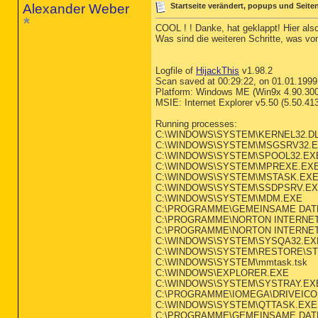
Alexander Weber
Startseite verändert, popups und Seiten
COOL ! ! Danke, hat geklappt! Hier also
Was sind die weiteren Schritte, was v
Logfile of
HijackThis
v1.98.2
Scan saved at 00:29:22, on 01.01.1999
Platform: Windows ME (Win9x 4.90.30
MSIE: Internet Explorer v5.50 (5.50.41
Running processes:
C:\WINDOWS\SYSTEM\KERNEL32.D
C:\WINDOWS\SYSTEM\MSGSRV32.
C:\WINDOWS\SYSTEM\SPOOL32.EX
C:\WINDOWS\SYSTEM\MPREXE.EX
C:\WINDOWS\SYSTEM\MSTASK.EX
C:\WINDOWS\SYSTEM\SSDPSRV.E
C:\WINDOWS\SYSTEM\MDM.EXE
C:\PROGRAMME\GEMEINSAME DAT
C:\PROGRAMME\NORTON INTERNET
C:\PROGRAMME\NORTON INTERNET
C:\WINDOWS\SYSTEM\SYSQA32.EX
C:\WINDOWS\SYSTEM\RESTORE\S
C:\WINDOWS\SYSTEM\mmtask.tsk
C:\WINDOWS\EXPLORER.EXE
C:\WINDOWS\SYSTEM\SYSTRAY.EX
C:\PROGRAMME\IOMEGA\DRIVEICO
C:\WINDOWS\SYSTEM\QTTASK.EXE
C:\PROGRAMME\GEMEINSAME DAT