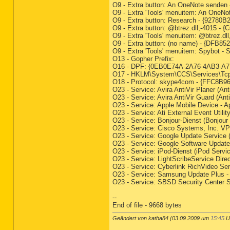
O9 - Extra button: An OneNote sende
O9 - Extra 'Tools' menuitem: An One
O9 - Extra button: Research - {92
O9 - Extra button: @btrez.dll,-4015 
O9 - Extra 'Tools' menuitem: @btrez.
O9 - Extra button: (no name) - {DFB8
O9 - Extra 'Tools' menuitem: Spybot 
O13 - Gopher Prefix:
O16 - DPF: {0EB0E74A-2A76-4AB3-A
O17 - HKLM\System\CCS\Services\Tcp
O18 - Protocol: skype4com - {FFC
O23 - Service: Avira AntiVir Planer (A
O23 - Service: Avira AntiVir Guard (An
O23 - Service: Apple Mobile Device - 
O23 - Service: Ati External Event Util
O23 - Service: Bonjour-Dienst (Bonjou
O23 - Service: Cisco Systems, Inc. V
O23 - Service: Google Update Service 
O23 - Service: Google Software Updat
O23 - Service: iPod-Dienst (iPod Servic
O23 - Service: LightScribeService Dir
O23 - Service: Cyberlink RichVideo Se
O23 - Service: Samsung Update Plus 
O23 - Service: SBSD Security Center 
--
End of file - 9668 bytes
Geändert von katha84 (03.09.2009 um
15:45
U