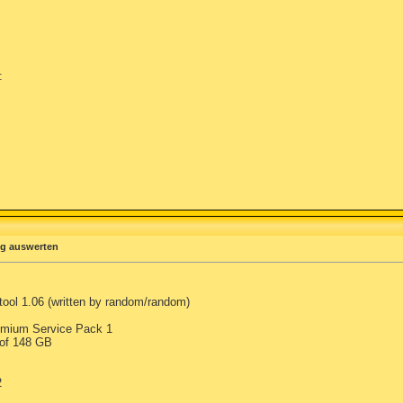
:
og auswerten
tool 1.06 (written by random/random)
mium Service Pack 1
 of 148 GB
2