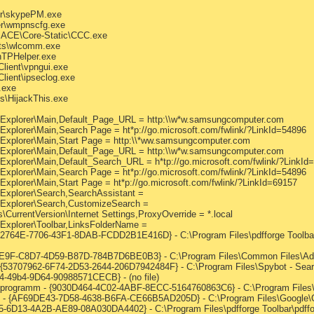
er\skypePM.exe
er\wmpnscfg.exe
I.ACE\Core-Static\CCC.exe
cts\wlcomm.exe
nTPHelper.exe
lient\vpngui.exe
lient\ipseclog.exe
x.exe
is\HijackThis.exe
t Explorer\Main,Default_Page_URL = http:\\w*w.samsungcomputer.com
 Explorer\Main,Search Page = ht*p://go.microsoft.com/fwlink/?LinkId=54896
 Explorer\Main,Start Page = http:\\*ww.samsungcomputer.com
t Explorer\Main,Default_Page_URL = http:\\w*w.samsungcomputer.com
 Explorer\Main,Default_Search_URL = h*tp://go.microsoft.com/fwlink/?LinkId
 Explorer\Main,Search Page = ht*p://go.microsoft.com/fwlink/?LinkId=54896
Explorer\Main,Start Page = ht*p://go.microsoft.com/fwlink/?LinkId=69157
 Explorer\Search,SearchAssistant =
t Explorer\Search,CustomizeSearch =
CurrentVersion\Internet Settings,ProxyOverride = *.local
 Explorer\Toolbar,LinksFolderName =
2764E-7706-43F1-8DAB-FCDD2B1E416D} - C:\Program Files\pdfforge Toolbar
E9F-C8D7-4D59-B87D-784B7D6BE0B3} - C:\Program Files\Common Files\Adob
 {53707962-6F74-2D53-2644-206D7942484F} - C:\Program Files\Spybot - Sear
-49b4-9D64-90988571CECB} - (no file)
sprogramm - {9030D464-4C02-4ABF-8ECC-5164760863C6} - C:\Program Files\
O - {AF69DE43-7D58-4638-B6FA-CE66B5AD205D} - C:\Program Files\Google\Goo
5-6D13-4A2B-AE89-08A030DA4402} - C:\Program Files\pdfforge Toolbar\pdffor