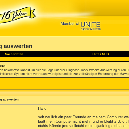
og auswerten
Nachrichten
Hilfe
/
NUB
erten
gen bekommst, kannst Du hier die Logs unserer Diagnose Tools zwecks Auswertung durch u
infiziertes System nicht vertrauenswürdig ist und bis zur vollständigen Entfernung der Malwa
og auswerten
Hallo
seit neulich ein paar Freunde an meinem Computer wa
läuft mein Computer nicht mehr rund er bleibt z.B. oft
nichts.Könnte jmd vielleicht mein hijack log sich ans