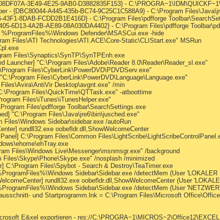
C08DF07A-3E49-4E25-9AB0-D3882835F153} - C:\PROGRA~1\IDM\QUICKF~1\Pl
per - {DBC80044-A445-435b-BC74-9C25C1C588A9} - C:\Program Files\Java\jre6
-43F1-8DAB-FCDD2B1E416D} - C:\Program Files\pdfforge Toolbar\SearchSett
2D405-6D13-4A2B-AE89-08A030DA4402} - C:\Program Files\pdfforge Toolbar\pdf
r] %ProgramFiles%\Windows Defender\MSASCui.exe -hide
gram Files\ATI Technologies\ATI.ACE\Core-Static\CLIStart.exe" MSRun
pl.exe
gram Files\Synaptics\SynTP\SynTPEnh.exe
d Launcher] "C:\Program Files\Adobe\Reader 8.0\Reader\Reader_sl.exe"
C:\Program Files\CyberLink\PowerDVD\PDVDServ.exe"
] "C:\Program Files\CyberLink\PowerDVD\Language\Language.exe"
Files\Avira\AntiVir Desktop\avgnt.exe" /min
C:\Program Files\QuickTime\QTTask.exe" -atboottime
Program Files\iTunes\iTunesHelper.exe"
\Program Files\pdfforge Toolbar\SearchSettings.exe
] "C:\Program Files\Java\jre6\bin\jusched.exe"
m Files\Windows Sidebar\sidebar.exe /autoRun
ter] rundll32.exe oobefldr.dll,ShowWelcomeCenter
 Panel] C:\Program Files\Common Files\LightScribe\LightScribeControlPanel.
ndows\ehome\ehTray.exe
gram Files\Windows Live\Messenger\msnmsgr.exe" /background
m Files\Skype\Phone\Skype.exe" /nosplash /minimized
] C:\Program Files\Spybot - Search & Destroy\TeaTimer.exe
] %ProgramFiles%\Windows Sidebar\Sidebar.exe /detectMem (User 'LOKALER
elcomeCenter] rundll32.exe oobefldr.dll,ShowWelcomeCenter (User 'LOKAL
] %ProgramFiles%\Windows Sidebar\Sidebar.exe /detectMem (User 'NETZWE
mausschnitt- und Startprogramm.lnk = C:\Program Files\Microsoft Office\O
Microsoft E&xel exportieren - res://C:\PROGRA~1\MICROS~2\Office12\EXCE