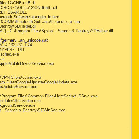
ice12\ONBttnIE.dll
ICROS~2\Office12\ONBttnIE.dll
\REFIEBAR.DLL
etooth Software\btsendto_ie.htm
WIDCOMM\Bluetooth Software\btsendto_ie.htm
estroy\SDHelper.dll
} - C:\Program Files\Spybot - Search & Destroy\SDHelper.dll
/german/...an_unicode.cab
1.4,132.231.1.24
SKYPE4~1.DLL
p\sched.exe
exe
\AppleMobileDeviceService.exe
s\VPN Client\cvpnd.exe
gram Files\Google\Update\GoogleUpdate.exe
leUpdaterService.exe
C:\Program Files\Common Files\LightScribe\LSSrvc.exe
ed Files\RichVideo.exe
kgroundService.exe
ot - Search & Destroy\SDWinSec.exe