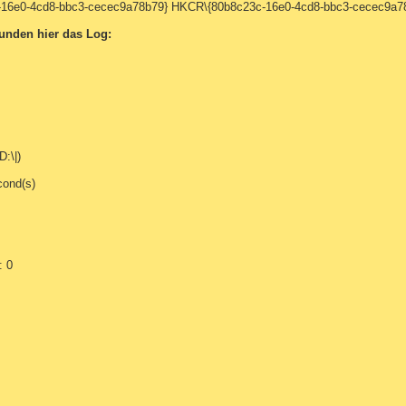
-16e0-4cd8-bbc3-cecec9a78b79} HKCR\{80b8c23c-16e0-4cd8-bbc3-cecec9a7
unden hier das Log:
:\|)
cond(s)
: 0