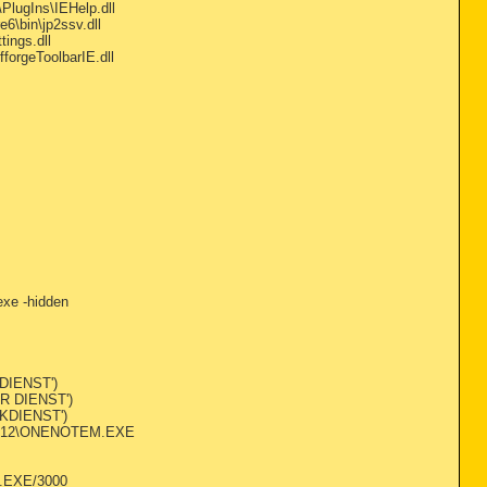
ugIns\IEHelp.dll
\bin\jp2ssv.dll
ings.dll
forgeToolbarIE.dll
exe -hidden
 DIENST')
ER DIENST')
RKDIENST')
ffice12\ONENOTEM.EXE
L.EXE/3000