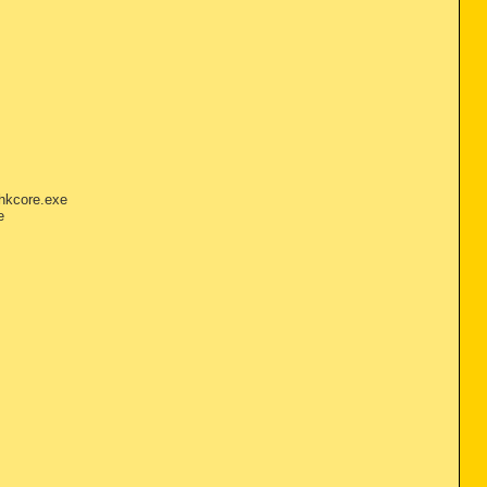
hkcore.exe
e