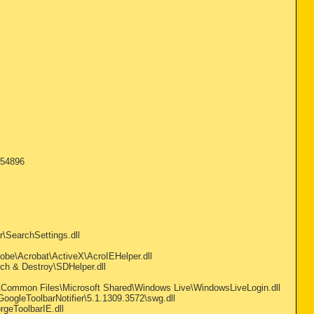
=54896
\SearchSettings.dll
e\Acrobat\ActiveX\AcroIEHelper.dll
ch & Destroy\SDHelper.dll
Common Files\Microsoft Shared\Windows Live\WindowsLiveLogin.dll
gleToolbarNotifier\5.1.1309.3572\swg.dll
geToolbarIE.dll