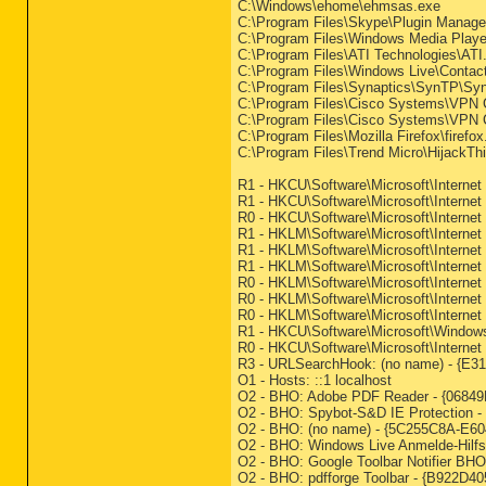
C:\Windows\ehome\ehmsas.exe
C:\Program Files\Skype\Plugin Manag
C:\Program Files\Windows Media Play
C:\Program Files\ATI Technologies\AT
C:\Program Files\Windows Live\Conta
C:\Program Files\Synaptics\SynTP\Sy
C:\Program Files\Cisco Systems\VPN C
C:\Program Files\Cisco Systems\VPN C
C:\Program Files\Mozilla Firefox\firefo
C:\Program Files\Trend Micro\HijackTh
R1 - HKCU\Software\Microsoft\Interne
R1 - HKCU\Software\Microsoft\Internet
R0 - HKCU\Software\Microsoft\Internet
R1 - HKLM\Software\Microsoft\Interne
R1 - HKLM\Software\Microsoft\Internet
R1 - HKLM\Software\Microsoft\Internet
R0 - HKLM\Software\Microsoft\Internet 
R0 - HKLM\Software\Microsoft\Internet
R0 - HKLM\Software\Microsoft\Interne
R1 - HKCU\Software\Microsoft\Windows\
R0 - HKCU\Software\Microsoft\Internet
R3 - URLSearchHook: (no name) - {E31
O1 - Hosts: ::1 localhost
O2 - BHO: Adobe PDF Reader - {06849
O2 - BHO: Spybot-S&D IE Protection -
O2 - BHO: (no name) - {5C255C8A-E604
O2 - BHO: Windows Live Anmelde-Hilf
O2 - BHO: Google Toolbar Notifier BH
O2 - BHO: pdfforge Toolbar - {B922D40