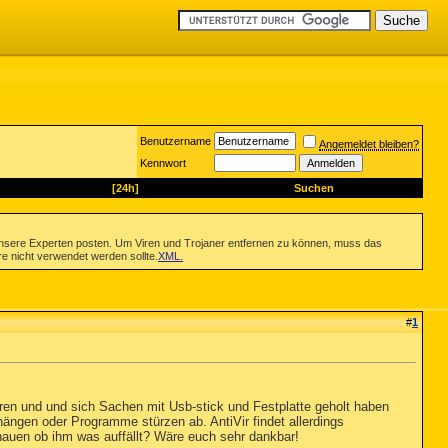
Benutzername
Angemeldet bleiben?
Kennwort
[24h]
Suchen
nsere Experten posten. Um Viren und Trojaner entfernen zu können, muss das
re nicht verwendet werden sollte.
XML
.
#
1
ren und und sich Sachen mit Usb-stick und Festplatte geholt haben
 hängen oder Programme stürzen ab. AntiVir findet allerdings
chauen ob ihm was auffällt? Wäre euch sehr dankbar!