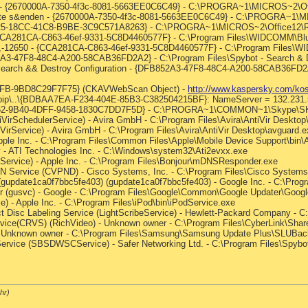
n - {2670000A-7350-4f3c-8081-5663EE0C6C49} - C:\PROGRA~1\MICROS~2\Off
Note s&enden - {2670000A-7350-4f3c-8081-5663EE0C6C49} - C:\PROGRA~1\M
780B25-18CC-41C8-B9BE-3C9C571A8263} - C:\PROGRA~1\MICROS~2\Office12
- {CCA281CA-C863-46ef-9331-5C8D4460577F} - C:\Program Files\WIDCOMM\Blu
dll,-12650 - {CCA281CA-C863-46ef-9331-5C8D4460577F} - C:\Program Files\
52A3-47F8-48C4-A200-58CAB36FD2A2} - C:\Program Files\Spybot - Search & D
- Search && Destroy Configuration - {DFB852A3-47F8-48C4-A200-58CAB36FD2A2
7FB-9BD8C29F7F75} (CKAVWebScan Object) -
http://www.kaspersky.com/kos
ip\..\{BDBAA7EA-F234-404E-85B3-C382504215BF}: NameServer = 132.231.5
8B962-9B40-4DFF-9458-1830C7DD7F5D} - C:\PROGRA~1\COMMON~1\Skype\
ntiVirSchedulerService) - Avira GmbH - C:\Program Files\Avira\AntiVir Deskto
tiVirService) - Avira GmbH - C:\Program Files\Avira\AntiVir Desktop\avguard.
Apple Inc. - C:\Program Files\Common Files\Apple\Mobile Device Support\bin
ity - ATI Technologies Inc. - C:\Windows\system32\Ati2evxx.exe
r Service) - Apple Inc. - C:\Program Files\Bonjour\mDNSResponder.exe
PN Service (CVPND) - Cisco Systems, Inc. - C:\Program Files\Cisco System
(gupdate1ca0f7bbc5fe403) (gupdate1ca0f7bbc5fe403) - Google Inc. - C:\Pro
er (gusvc) - Google - C:\Program Files\Google\Common\Google Updater\Goog
e) - Apple Inc. - C:\Program Files\iPod\bin\iPodService.exe
ect Disc Labeling Service (LightScribeService) - Hewlett-Packard Company - 
rvice(CRVS) (RichVideo) - Unknown owner - C:\Program Files\CyberLink\Shar
- Unknown owner - C:\Program Files\Samsung\Samsung Update Plus\SLUBac
Service (SBSDWSCService) - Safer Networking Ltd. - C:\Program Files\Spyb
hr)