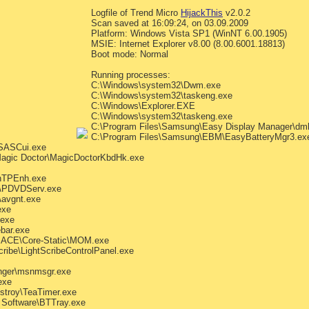
Logfile of Trend Micro
HijackThis
v2.0.2
Scan saved at 16:09:24, on 03.09.2009
Platform: Windows Vista SP1 (WinNT 6.00.1905)
MSIE: Internet Explorer v8.00 (8.00.6001.18813)
Boot mode: Normal
Running processes:
C:\Windows\system32\Dwm.exe
C:\Windows\system32\taskeng.exe
C:\Windows\Explorer.EXE
C:\Windows\system32\taskeng.exe
C:\Program Files\Samsung\Easy Display Manager\dm
C:\Program Files\Samsung\EBM\EasyBatteryMgr3.ex
MSASCui.exe
agic Doctor\MagicDoctorKbdHk.exe
ynTPEnh.exe
D\PDVDServ.exe
\avgnt.exe
exe
.exe
bar.exe
I.ACE\Core-Static\MOM.exe
ribe\LightScribeControlPanel.exe
nger\msnmsgr.exe
exe
stroy\TeaTimer.exe
Software\BTTray.exe