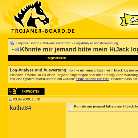
Trojaner-Board
>
Malware entfernen
>
Log-Analyse und Auswertung
Könnte mir jemand bitte mein HiJack l
Registrieren
Log-Analyse und Auswertung
:
Könnte mir jemand bitte mein HiJack log ausw
Windows 7 Wenn Du Dir einen Trojaner eingefangen hast oder ständig Viren Warnun
infizierte System zuerst untersucht werden:
Erste Schritte zur Hilfe
. Beachte dass ein 
03.09.2009, 15:30
katha84
Könnte mir jemand bitte mein HiJack l