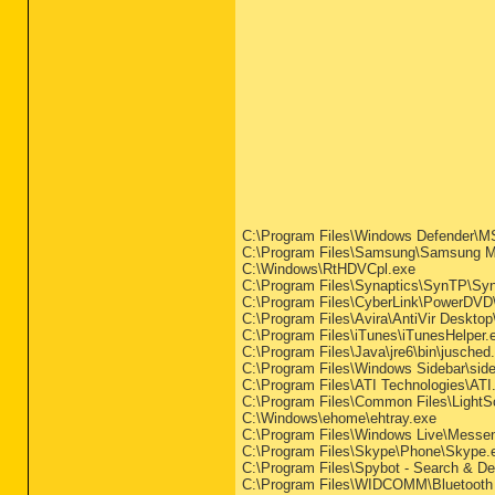
C:\Program Files\Windows Defender\
C:\Program Files\Samsung\Samsung M
C:\Windows\RtHDVCpl.exe
C:\Program Files\Synaptics\SynTP\S
C:\Program Files\CyberLink\PowerDV
C:\Program Files\Avira\AntiVir Desktop
C:\Program Files\iTunes\iTunesHelper.
C:\Program Files\Java\jre6\bin\jusched
C:\Program Files\Windows Sidebar\side
C:\Program Files\ATI Technologies\AT
C:\Program Files\Common Files\LightSc
C:\Windows\ehome\ehtray.exe
C:\Program Files\Windows Live\Messe
C:\Program Files\Skype\Phone\Skype.
C:\Program Files\Spybot - Search & De
C:\Program Files\WIDCOMM\Bluetooth 