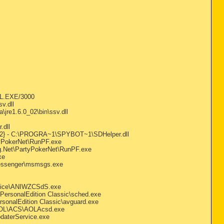
EL.EXE/3000
v.dll
re1.6.0_02\bin\ssv.dll
.dll
D2A2} - C:\PROGRA~1\SPYBOT~1\SDHelper.dll
tyPokerNet\RunPF.exe
g.Net\PartyPokerNet\RunPF.exe
xe
Messenger\msmsgs.exe
rvice\ANIWZCSdS.exe
r PersonalEdition Classic\sched.exe
ersonalEdition Classic\avguard.exe
n\AOL\ACS\AOLAcsd.exe
daterService.exe