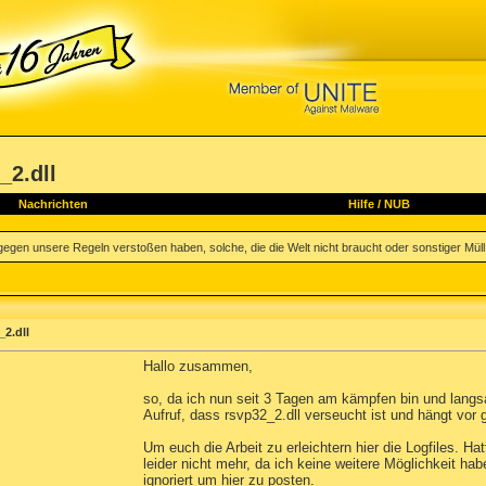
_2.dll
Nachrichten
Hilfe
/
NUB
egen unsere Regeln verstoßen haben, solche, die die Welt nicht braucht oder sonstiger Müll la
_2.dll
Hallo zusammen,
so, da ich nun seit 3 Tagen am kämpfen bin und langsa
Aufruf, dass rsvp32_2.dll verseucht ist und hängt vor g
Um euch die Arbeit zu erleichtern hier die Logfiles. Ha
leider nicht mehr, da ich keine weitere Möglichkeit ha
ignoriert um hier zu posten.