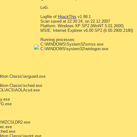
LoG:
Logfile of
HijackThis
v1.99.1
Scan saved at 22:30:24, on 22.12.2007
Platform: Windows XP SP2 (WinNT 5.01.2600)
MSIE: Internet Explorer v6.00 SP2 (6.00.2900.2180)
Running processes:
C:\WINDOWS\System32\smss.exe
C:\WINDOWS\system32\winlogon.exe
ition Classic\avguard.exe
ition Classic\sched.exe
AOL\ACS\AOLAcsd.exe
ay.exe
FG.exe
e\WZCSLDR2.exe
ec.exe
sched.exe
ition Classic\avgnt.exe