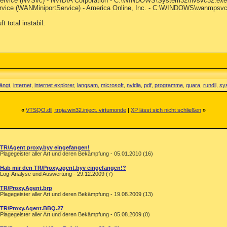
 Service (NVSvc) - NVIDIA Corporation - C:\WINDOWS\System32\nvsvc32.exe
rvice (WANMiniportService) - America Online, Inc. - C:\WINDOWS\wanmpsv
t total instabil.
ängt
,
internet
,
internet explorer
,
langsam
,
microsoft
,
nvidia
,
pdf
,
programme
,
quara
,
rundll
,
sy
«
VTSQO.dll, troja.win32.inject, virtumonde
|
XP lässt sich nicht schließen
»
TR/Agent proxy.byv eingefangen!
Plagegeister aller Art und deren Bekämpfung - 05.01.2010 (16)
Hab mir den TR/Proxy.agent.byv eingefangen!?
Log-Analyse und Auswertung - 29.12.2009 (7)
TR/Proxy.Agent.brp
Plagegeister aller Art und deren Bekämpfung - 19.08.2009 (13)
TR/Proxy.Agent.BBQ.27
Plagegeister aller Art und deren Bekämpfung - 05.08.2009 (0)