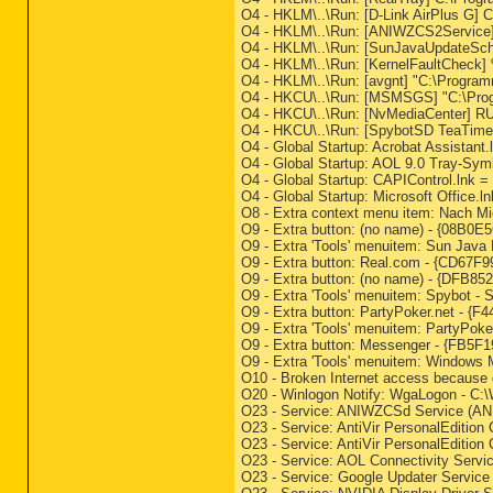
O4 - HKLM\..\Run: [D-Link AirPlus G]
O4 - HKLM\..\Run: [ANIWZCS2Servic
O4 - HKLM\..\Run: [SunJavaUpdateSche
O4 - HKLM\..\Run: [KernelFaultCheck
O4 - HKLM\..\Run: [avgnt] "C:\Programm
O4 - HKCU\..\Run: [MSMSGS] "C:\Pr
O4 - HKCU\..\Run: [NvMediaCenter]
O4 - HKCU\..\Run: [SpybotSD TeaTime
O4 - Global Startup: Acrobat Assistant.
O4 - Global Startup: AOL 9.0 Tray-Sym
O4 - Global Startup: CAPIControl.lnk =
O4 - Global Startup: Microsoft Office
O8 - Extra context menu item: Nach 
O9 - Extra button: (no name) - {08B0
O9 - Extra 'Tools' menuitem: Sun Jav
O9 - Extra button: Real.com - {CD6
O9 - Extra button: (no name) - {DF
O9 - Extra 'Tools' menuitem: Spybot
O9 - Extra button: PartyPoker.net -
O9 - Extra 'Tools' menuitem: PartyP
O9 - Extra button: Messenger - {FB5
O9 - Extra 'Tools' menuitem: Window
O10 - Broken Internet access because o
O20 - Winlogon Notify: WgaLogon - C
O23 - Service: ANIWZCSd Service (A
O23 - Service: AntiVir PersonalEdition
O23 - Service: AntiVir PersonalEdition
O23 - Service: AOL Connectivity Ser
O23 - Service: Google Updater Servic