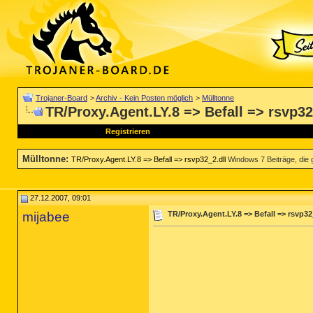
Trojaner-Board
>
Archiv - Kein Posten möglich
>
Mülltonne
TR/Proxy.Agent.LY.8 => Befall => rsvp32
Registrieren
Mülltonne
:
TR/Proxy.Agent.LY.8 => Befall => rsvp32_2.dll
Windows 7 Beiträge, die g
27.12.2007, 09:01
mijabee
TR/Proxy.Agent.LY.8 => Befall => rsvp32