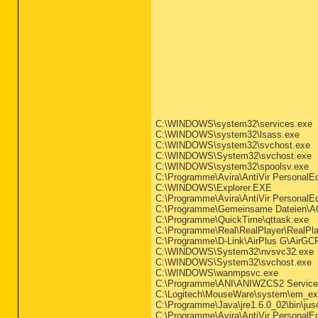
C:\WINDOWS\system32\services.exe
C:\WINDOWS\system32\lsass.exe
C:\WINDOWS\system32\svchost.exe
C:\WINDOWS\System32\svchost.exe
C:\WINDOWS\system32\spoolsv.exe
C:\Programme\Avira\AntiVir PersonalEd
C:\WINDOWS\Explorer.EXE
C:\Programme\Avira\AntiVir PersonalEd
C:\Programme\Gemeinsame Dateien\
C:\Programme\QuickTime\qttask.exe
C:\Programme\Real\RealPlayer\RealPl
C:\Programme\D-Link\AirPlus G\AirGC
C:\WINDOWS\System32\nvsvc32.exe
C:\WINDOWS\System32\svchost.exe
C:\WINDOWS\wanmpsvc.exe
C:\Programme\ANI\ANIWZCS2 Servic
C:\Logitech\MouseWare\system\em_ex
C:\Programme\Java\jre1.6.0_02\bin\ju
C:\Programme\Avira\AntiVir PersonalEd