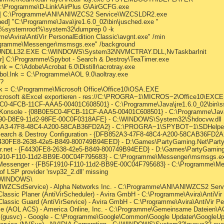
 C:\Programme\D-Link\AirPlus G\AirGCFG.exe
e] C:\Programme\ANI\ANIWZCS2 Service\WZCSLDR2.exe
d] "C:\Programme\Java\jre1.6.0_02\bin\jusched.exe "
] %systemroot%\system32\dumprep 0 -k
e\Avira\AntiVir PersonalEdition Classic\avgnt.exe" /min
ogramme\Messenger\msmsgs.exe" /background
 RUNDLL32.EXE C:\WINDOWS\System32\NVMCTRAY.DLL,NvTaskbarInit
r] C:\Programme\Spybot - Search & Destroy\TeaTimer.exe
lnk = C:\Adobe\Acrobat 6.0\Distillr\acrotray.exe
bol.lnk = C:\Programme\AOL 9.0\aoltray.exe
 ?
.lnk = C:\Programme\Microsoft Office\Office10\OSA.EXE
Microsoft &Excel exportieren - res://C:\PROGRA~1\MICROS~2\Office10\EXC
E5C0-4FCB-11CF-AAA5-00401C608501} - C:\Programme\Java\jre1.6.0_02\bin\ss
a Konsole - {08B0E5C0-4FCB-11CF-AAA5-00401C608501} - C:\Programme\Java\j
7F990-D8E9-11d2-98FE-00C0F0318AFE} - C:\WINDOWS\System32\Shdocvw.dll
B852A3-47F8-48C4-A200-58CAB36FD2A2} - C:\PROGRA~1\SPYBOT~1\SDHelper
 - Search & Destroy Configuration - {DFB852A3-47F8-48C4-A200-58CAB36F
 {F4430FE8-2638-42e5-B849-800749B94EED} - D:\Games\PartyGaming.Net\Par
oker.net - {F4430FE8-2638-42e5-B849-800749B94EED} - D:\Games\PartyGamin
F1910-F110-11d2-BB9E-00C04F795683} - C:\Programme\Messenger\msmsgs.e
s Messenger - {FB5F1910-F110-11d2-BB9E-00C04F795683} - C:\Programme\
f LSP provider 'rsvp32_2.dll' missing
:\WINDOWS\
NIWZCSdService) - Alpha Networks Inc. - C:\Programme\ANI\ANIWZCS2 Se
 Classic Planer (AntiVirScheduler) - Avira GmbH - C:\Programme\Avira\AntiVi
 Classic Guard (AntiVirService) - Avira GmbH - C:\Programme\Avira\AntiVir P
vice (AOL ACS) - America Online, Inc. - C:\Programme\Gemeinsame Dateie
e (gusvc) - Google - C:\Programme\Google\Common\Google Updater\GoogleUp