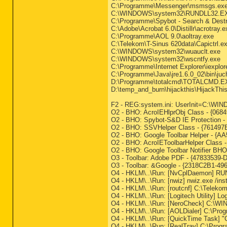
C:\Programme\Messenger\msmsgs.ex
C:\WINDOWS\system32\RUNDLL32.E
C:\Programme\Spybot - Search & Dest
C:\Adobe\Acrobat 6.0\Distillr\acrotray.e
C:\Programme\AOL 9.0\aoltray.exe
C:\Telekom\T-Sinus 620data\Capictrl.e
C:\WINDOWS\system32\wuauclt.exe
C:\WINDOWS\system32\wscntfy.exe
C:\Programme\Internet Explorer\iexplor
C:\Programme\Java\jre1.6.0_02\bin\ju
D:\Programme\totalcmd\TOTALCMD.E
D:\temp_and_burn\hijackthis\HijackThi
F2 - REG:system.ini: UserInit=C:\WI
O2 - BHO: AcroIEHlprObj Class - {068
O2 - BHO: Spybot-S&D IE Protection
O2 - BHO: SSVHelper Class - {761497
O2 - BHO: Google Toolbar Helper - {A
O2 - BHO: AcroIEToolbarHelper Class 
O2 - BHO: Google Toolbar Notifier BH
O3 - Toolbar: Adobe PDF - {47833539-
O3 - Toolbar: &Google - {2318C2B1-49
O4 - HKLM\..\Run: [NvCplDaemon] R
O4 - HKLM\..\Run: [nwiz] nwiz.exe /inst
O4 - HKLM\..\Run: [routcnf] C:\Telekom
O4 - HKLM\..\Run: [Logitech Utility] 
O4 - HKLM\..\Run: [NeroCheck] C:\W
O4 - HKLM\..\Run: [AOLDialer] C:\P
O4 - HKLM\..\Run: [QuickTime Task] "
O4 - HKLM\..\Run: [RealTray] C:\P