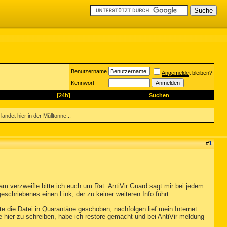
Benutzername
Angemeldet bleiben?
Kennwort
[24h]
Suchen
ndet hier in der Mülltonne...
#
1
m verzweifle bitte ich euch um Rat. AntiVir Guard sagt mir bei jedem
eschriebenes einen Link, der zu keiner weiteren Info führt.
tte die Datei in Quarantäne geschoben, nachfolgen lief mein Internet
be hier zu schreiben, habe ich restore gemacht und bei AntiVir-meldung