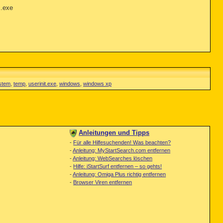
c.exe
stem
,
temp
,
userinit.exe
,
windows
,
windows xp
Anleitungen und Tipps
-
Für alle Hilfesuchenden! Was beachten?
-
Anleitung: MyStartSearch.com entfernen
-
Anleitung: WebSearches löschen
-
Hilfe: iStartSurf entfernen – so gehts!
-
Anleitung: Omiga Plus richtig entfernen
-
Browser Viren entfernen