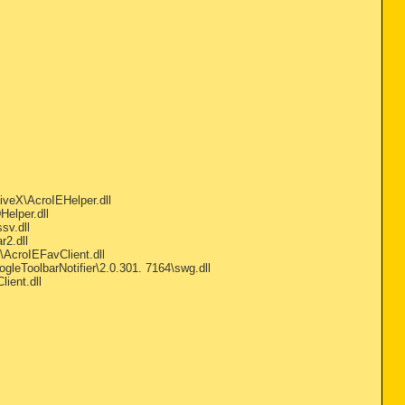
veX\AcroIEHelper.dll
elper.dll
sv.dll
2.dll
AcroIEFavClient.dll
ToolbarNotifier\2.0.301. 7164\swg.dll
ient.dll