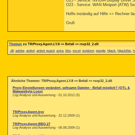
O23 - Service: NVIDIA Display Driver
O23 - Service: WAN Miniport (ATW) Se
Hoffe inständig auf Hilfe => Rechner läuf
Gruß
Themen
zu TR/Proxy.Agent.LY.8 => Befall => rsvp32_2.dll
.dll
,
adobe
,
antivir
,
antivir guard
,
avira
,
bho
,
excel
,
explorer
,
google
,
hijack
,
hijackthis
,
h
Ähnliche Themen: TR/Proxy.Agent.LY.8 => Befall => rsvp32_2.dll
Proxy Einstellungen verändert, seltsame Dateien - Befall möglich? (OTL &
Malwarebyte Logs)
Log-Analyse und Auswertung - 01.10.2012 (5)
TR/Proxy.Agent.byv
Log-Analyse und Auswertung - 22.12.2009 (1)
TR/Proxy.Agent.BBQ.27
Log-Analyse und Auswertung - 06.08.2009 (1)