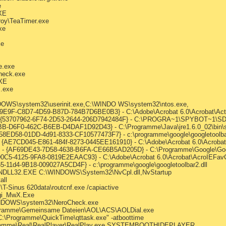
e
XE
roy\TeaTimer.exe
xe
xe
e.exe
check.exe
XE
s.exe
NDOWS\system32\userinit.exe,C:\WINDO WS\system32\ntos.exe,
49E9F-C8D7-4D59-B87D-784B7D6BE0B3} - C:\Adobe\Acrobat 6.0\Acrobat\Acti
 - {53707962-6F74-2D53-2644-206D7942484F} - C:\PROGRA~1\SPYBOT~1\SDH
BB-D6F0-462C-B6EB-D4DAF1D92D43} - C:\Programme\Java\jre1.6.0_02\bin\s
A58ED58-01DD-4d91-8333-CF10577473F7} - c:\programme\google\googletoolbar
- {AE7CD045-E861-484f-8273-0445EE161910} - C:\Adobe\Acrobat 6.0\Acrobat\
O - {AF69DE43-7D58-4638-B6FA-CE66B5AD205D} - C:\Programme\Google\Google
D0C5-4125-9FA8-0819E2EAAC93} - C:\Adobe\Acrobat 6.0\Acrobat\AcroIEFavCl
65-11d4-9B18-009027A5CD4F} - c:\programme\google\googletoolbar2.dll
UNDLL32.EXE C:\WINDOWS\System32\NvCpl.dll,NvStartup
all
\T-Sinus 620data\routcnf.exe /capiactive
Logi_MwX.Exe
INDOWS\system32\NeroCheck.exe
rogramme\Gemeinsame Dateien\AOL\ACS\AOLDial.exe
C:\Programme\QuickTime\qttask.exe" -atboottime
rogramme\Real\RealPlayer\RealPlay.exe SYSTEMBOOTHIDEPLAYER