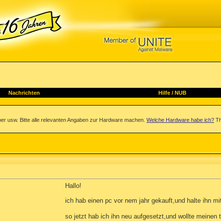
Nachrichten
Hilfe
/
NUB
iber usw. Bitte alle relevanten Angaben zur Hardware machen.
Welche Hardware habe ich?
Th
Hallo!
ich hab einen pc vor nem jahr gekauft,und halte ihn mit
so jetzt hab ich ihn neu aufgesetzt,und wollte meinen t