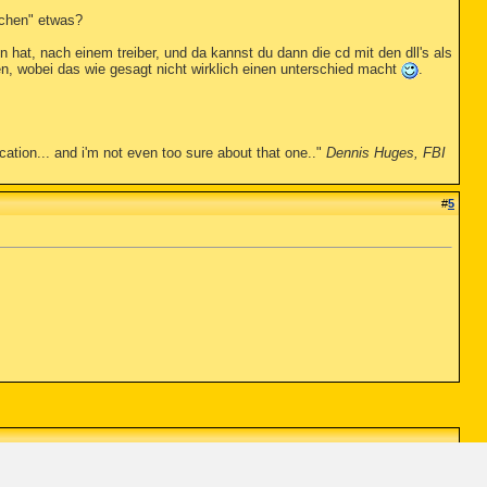
uchen" etwas?
n hat, nach einem treiber, und da kannst du dann die cd mit den dll's als
men, wobei das wie gesagt nicht wirklich einen unterschied macht
.
cation... and i'm not even too sure about that one.."
Dennis Huges, FBI
#
5
neuaufsetzen
,
programm
,
skype
,
sobald
,
teamspeak
,
testen
,
treiber