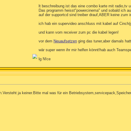
lt beschreibung ist das eine combo karte mit radio,tv u
Das programm heisst"powercinema" und sobald ich auf
auf der supportcd sind treiber drauf,ABER keine zum ins
ich hab ein supervideo anschluss mit kabel auf Cinch
und kann vom receiver zum pc die kabel legen!
vor dem
Neuaufsetzen
ging das tuner,aber damals hatt
wär super wenn ihr mir helfen könnt!hab auch Teamsp
lg N!ce
ch.Versteht ja keiner.Bitte mal was für ein Betriebsystem,servicepack,Speiche