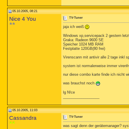
05.10.2005, 08:21
Nice 4 You
TV-Tuner
jaja ich weiß
Windows xp,servicepack 2 gestern letz
Graka: Radeon 9600 SE
Speicher 1024 MB RAM
Festplatte 120GB(80 frei)
Virenscann mit antivir alle 2 tage inkl 
system ist normalerweise immer virenfr
nur diese combo karte finde ich nicht wi
was brauchst noch
lg N!ce
__________________
05.10.2005, 11:03
Cassandra
TV-Tuner
was sagt denn der gerätemanager? sys