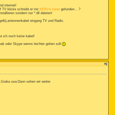
nd internet!
 TV klicke schreibt er mir
KEIN tv tuner
gefunden....?
tallieren sondern nur *.dll dateien!
(gelb),antennenkabel eingang TV und Radio.
e ich noch keine kabel!
eak oder Skype wenns leichter gehen soll
#
2
r,Graka usw.Dann sehen wir weiter.