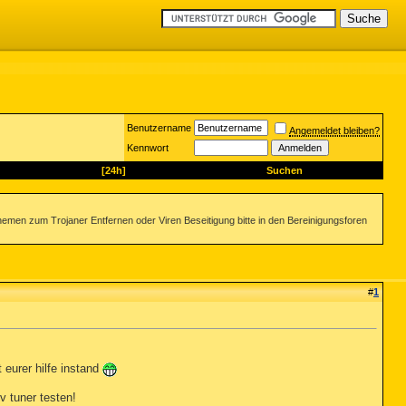
Benutzername
Angemeldet bleiben?
Kennwort
[24h]
Suchen
emen zum Trojaner Entfernen oder Viren Beseitigung bitte in den Bereinigungsforen
#
1
 eurer hilfe instand
v tuner testen!