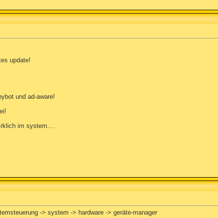
tes update!
spybot und ad-aware!
ei!
rklich im system....
temsteuerung -> system -> hardware -> geräte-manager