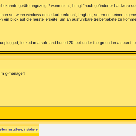
unbekannte geräte angezeigt? wenn nicht, bringt "nach geänderter hardware s
 schon so. wenn windows deine karte erkennt, fragt es, sofern es keinen eigene
on ein blick auf die herstellerseite, um an ausführbare treiberpakete zu kom
unplugged, locked in a safe and buried 20 feet under the ground in a secret lo
t im g-manager!
elfen
,
installiere
,
installieren
,
interne
,
internet
,
kabel
,
karte
,
klicke
,
legen
,
neu
,
neu aufgesetzt
,