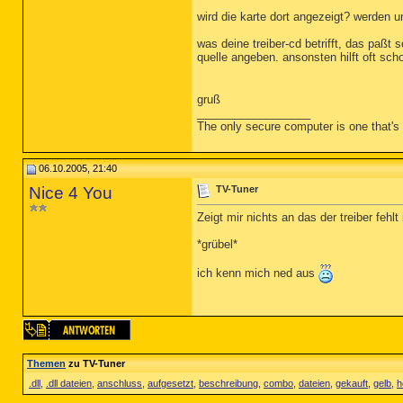
wird die karte dort angezeigt? werden 
was deine treiber-cd betrifft, das paßt
quelle angeben. ansonsten hilft oft sch
gruß
__________________
The only secure computer is one that's 
06.10.2005, 21:40
Nice 4 You
TV-Tuner
Zeigt mir nichts an das der treiber fehl
*grübel*
ich kenn mich ned aus
Themen
zu TV-Tuner
.dll
,
.dll dateien
,
anschluss
,
aufgesetzt
,
beschreibung
,
combo
,
dateien
,
gekauft
,
gelb
,
h