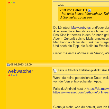
Zitat:
Zitat von
Peter1111
. Ich habe keinen Virenschutz. D
drüberlaufen zu lassen,
Du könntest
Malwarebytes
und/oder den
Aber eine Garantie gibt es auch hier nic
Das Kind ist bereits in den Brunnen gef
Aber in Zukunft solche Mails ungelesen
Man kann auch bei der Bank nachfragen
Und noch ein Tipp, die Mails im Emailp
__________________
Lieber mit dem Fahrrad zum Strand, al
09.02.2023, 18:09
webwatcher
Link in falscher E-Mail angeklickt. Was
Wenn du keine persönlichen Daten weit
von der/den entsprechenden Apps.
Falls du Android hast >
https://de.malw
https://www.eset.com/de/home/online-s
__________________
Glaub ja nicht, was du denkst, wer ich 