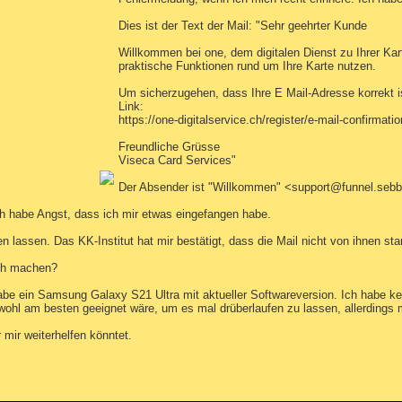
Dies ist der Text der Mail: "Sehr geehrter Kunde
Willkommen bei one, dem digitalen Dienst zu Ihrer Kar
praktische Funktionen rund um Ihre Karte nutzen.
Um sicherzugehen, dass Ihre E Mail-Adresse korrekt ist
Link:
https://one-digitalservice.ch/register/e-mail-confir
Freundliche Grüsse
Viseca Card Services"
Der Absender ist "Willkommen" <support@funnel.seb
ich habe Angst, dass ich mir etwas eingefangen habe.
ren lassen. Das KK-Institut hat mir bestätigt, dass die Mail nicht von ihnen s
ich machen?
habe ein Samsung Galaxy S21 Ultra mit aktueller Softwareversion. Ich habe ke
l am besten geeignet wäre, um es mal drüberlaufen zu lassen, allerdings 
 mir weiterhelfen könntet.