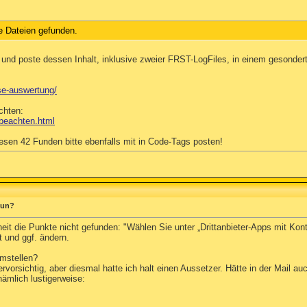
e Dateien gefunden.
, und poste dessen Inhalt, inklusive zweier FRST-LogFiles, in einem gesond
yse-auswertung/
chten:
-beachten.html
iesen 42 Funden bitte ebenfalls mit in Code-Tags posten!
 tun?
it die Punkte nicht gefunden: "Wählen Sie unter „Drittanbieter-Apps mit Kontoz
t und ggf. ändern.
umstellen?
rvorsichtig, aber diesmal hatte ich halt einen Aussetzer. Hätte in der Mail 
ämlich lustigerweise: