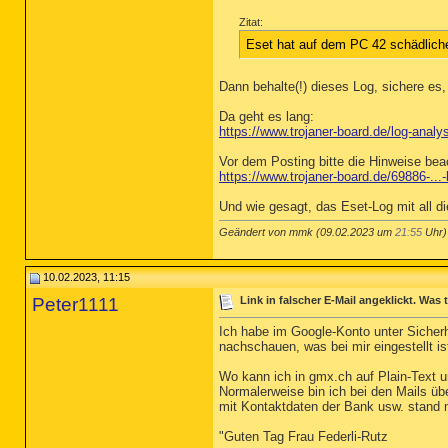
Zitat:
Eset hat auf dem PC 42 schädlich
Dann behalte(!) dieses Log, sichere es
Da geht es lang:
https://www.trojaner-board.de/log-anal
Vor dem Posting bitte die Hinweise bea
https://www.trojaner-board.de/69886-...
Und wie gesagt, das Eset-Log mit all d
Geändert von mmk (09.02.2023 um
21:55
Uhr)
10.02.2023, 11:15
Peter1111
Link in falscher E-Mail angeklickt. Was
Ich habe im Google-Konto unter Sicherhe
nachschauen, was bei mir eingestellt is
Wo kann ich in gmx.ch auf Plain-Text 
Normalerweise bin ich bei den Mails übe
mit Kontaktdaten der Bank usw. stand n
"Guten Tag Frau Federli-Rutz