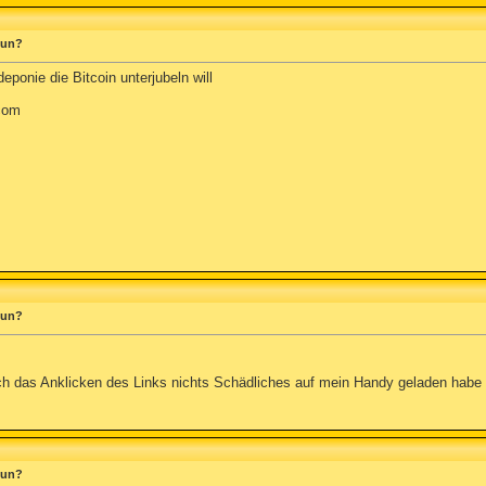
 tun?
ponie die Bitcoin unterjubeln will
com
 tun?
rch das Anklicken des Links nichts Schädliches auf mein Handy geladen habe 
 tun?