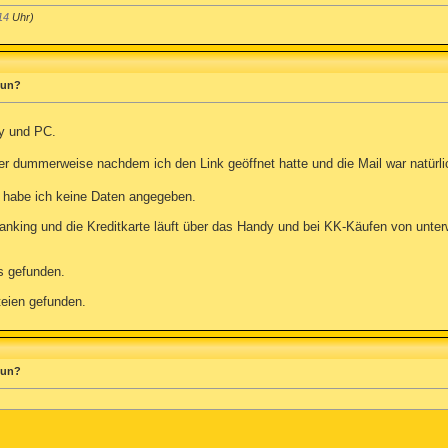
14
Uhr)
 tun?
dy und PC.
ber dummerweise nachdem ich den Link geöffnet hatte und die Mail war natürli
k habe ich keine Daten angegeben.
-Banking und die Kreditkarte läuft über das Handy und bei KK-Käufen von unt
s gefunden.
eien gefunden.
 tun?