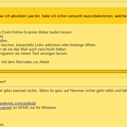
aher ich absoluter Laie bin, habe ich schon versucht rauszubekommen, welc
 Eset-Onliine-Scanner drüber laufen lassen.
ht.
allen.
 löschen, keinesfalls Links anklicken oder Anhänge öffnen.
 ob sie das Mail auch verschickt haben.
rogramm als reinen Text anzeigen lassen.
s mit dem Mercedes zur Arbeit.
 tun?
er gibst passiert nichts. Wenn du ganz auf Nummer sicher gehn willst und fa
arebytes.com/android/
canner/
ist AFAIK nur für Windows
bin