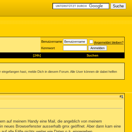
Benutzername
Angemeldet bleiben?
Kennwort
[24h]
Suchen
ingefangen hast, melde Dich in diesem Forum. Alle User können dir dabei helfen
#
1
tern auf meinem Handy eine Mail, die angeblich von meinem
n neues Browserfenster ausserhalb gmx geöffnet. Aber dann kam eine
auf alle Fälle nichts weiter wie Daten o.ä. eingegeben.