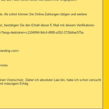
te. Ab sofort können Sie Online-Zahlungen tätigen und weitere
, bestätigen Sie den Erhalt dieser E Mail mit diesem Verifikations-
mation?lang=de&token=c1194994-9dc4-4895-a352-272bbfae375a
branding.com>
tammte.
inen Virenschutz. Daher ich absoluter Laie bin, habe ich schon versucht
mit mässigem Erfolg.