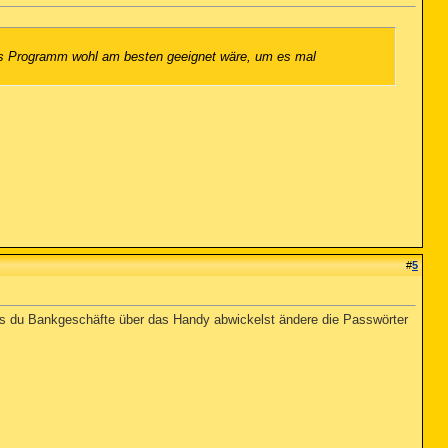
hes Programm wohl am besten geeignet wäre, um es mal
#
5
lls du Bankgeschäfte über das Handy abwickelst ändere die Passwörter