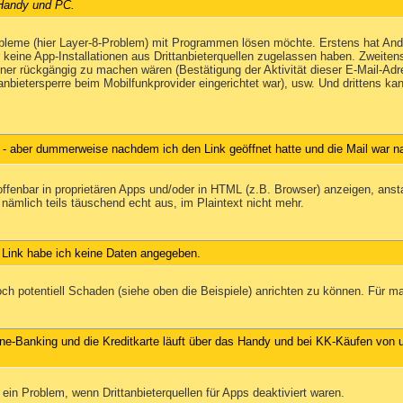
 Handy und PC.
bleme (hier Layer-8-Problem) mit Programmen lösen möchte. Erstens hat Androi
eine App-Installationen aus Drittanbieterquellen zugelassen haben. Zweitens
ner rückgängig zu machen wären (Bestätigung der Aktivität dieser E-Mail-Adr
anbietersperre beim Mobilfunkprovider eingerichtet war), usw. Und drittens ka
 - aber dummerweise nachdem ich den Link geöffnet hatte und die Mail war na
offenbar in proprietären Apps und/oder in HTML (z.B. Browser) anzeigen, ansta
ämlich teils täuschend echt aus, im Plaintext nicht mehr.
n Link habe ich keine Daten angegeben.
 potentiell Schaden (siehe oben die Beispiele) anrichten zu können. Für ma
nline-Banking und die Kreditkarte läuft über das Handy und bei KK-Käufen von
in Problem, wenn Drittanbieterquellen für Apps deaktiviert waren.