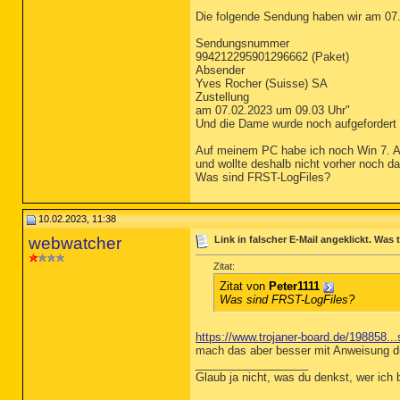
Die folgende Sendung haben wir am 07.
Sendungsnummer
994212295901296662 (Paket)
Absender
Yves Rocher (Suisse) SA
Zustellung
am 07.02.2023 um 09.03 Uhr"
Und die Dame wurde noch aufgefordert
Auf meinem PC habe ich noch Win 7. As
und wollte deshalb nicht vorher noch 
Was sind FRST-LogFiles?
10.02.2023, 11:38
webwatcher
Link in falscher E-Mail angeklickt. Was
Zitat:
Zitat von
Peter1111
Was sind FRST-LogFiles?
https://www.trojaner-board.de/198858.
mach das aber besser mit Anweisung d
__________________
Glaub ja nicht, was du denkst, wer ich 