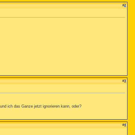
#
2
#
3
und ich das Ganze jetzt ignorieren kann, oder?
#
4