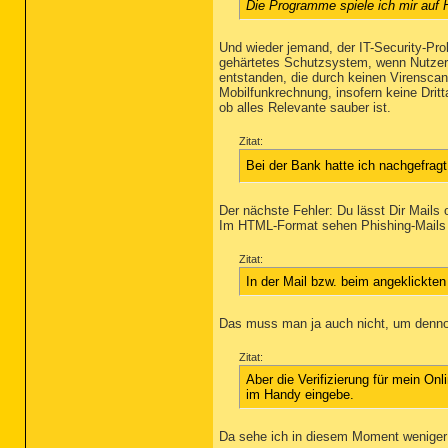
Die Programme spiele ich mir auf
Und wieder jemand, der IT-Security-Pro
gehärtetes Schutzsystem, wenn Nutzer k
entstanden, die durch keinen Virenscan
Mobilfunkrechnung, insofern keine Dritt
ob alles Relevante sauber ist.
Zitat:
Bei der Bank hatte ich nachgefragt
Der nächste Fehler: Du lässt Dir Mails 
Im HTML-Format sehen Phishing-Mails n
Zitat:
In der Mail bzw. beim angeklickte
Das muss man ja auch nicht, um dennoch
Zitat:
Aber die Verifizierung für mein O
im Handy eingebe.
Da sehe ich in diesem Moment weniger e