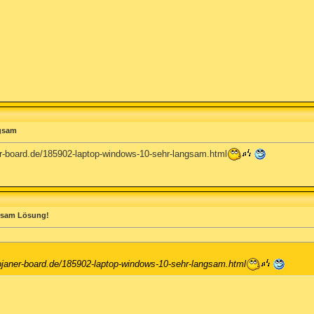
ngsam
ner-board.de/185902-laptop-windows-10-sehr-langsam.html
gsam Lösung!
trojaner-board.de/185902-laptop-windows-10-sehr-langsam.html