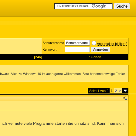
Benutzername
Angemeldet bleiben?
Kennwort
[24h]
Suchen
ftware. Alles zu Windows 10 ist auch gerne willkommen. Bitte benenne etwaige Fehler
Seite 1 von 2
1
2
>
#
1
 ich vermute viele Programme starten die unnütz sind. Kann man sich