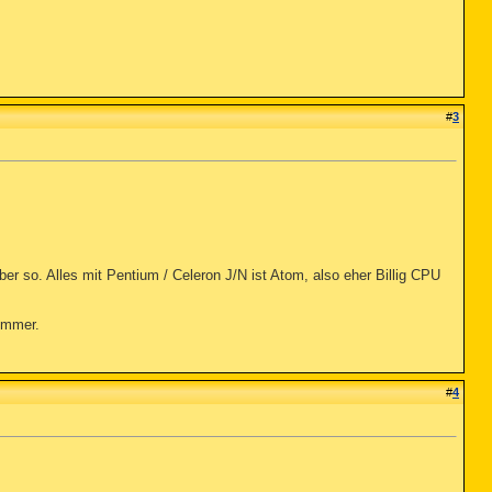
#
3
aber so. Alles mit Pentium / Celeron J/N ist Atom, also eher Billig CPU
 immer.
#
4