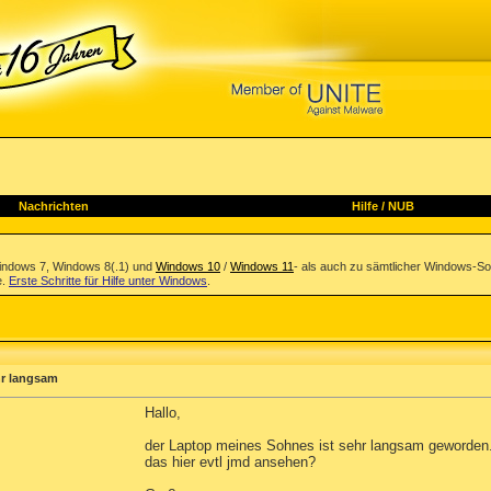
Nachrichten
Hilfe
/
NUB
indows 7, Windows 8(.1) und
Windows 10
/
Windows 11
- als auch zu sämtlicher Windows-So
e.
Erste Schritte für Hilfe unter Windows
.
hr langsam
Hallo,
der Laptop meines Sohnes ist sehr langsam geworden.
das hier evtl jmd ansehen?