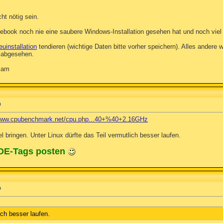
ht nötig sein.
ebook noch nie eine saubere Windows-Installation gesehen hat und noch viel So
euinstallation
tendieren (wichtige Daten bitte vorher speichern). Alles andere w
 abgesehen.
gsam
m
/www.cpubenchmark.net/cpu.php...40+%40+2.16GHz
l bringen. Unter Linux dürfte das Teil vermutlich besser laufen.
ODE-Tags posten
m
ich besser laufen.