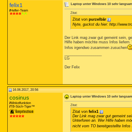
felix1
Laptop unter Windows 10 sehr langsam
Helfer-Team
Zitat:
Zitat von
purzelbär
Nyte, guckst du hier: http://www.
Der Link mag zwar gut gemeint sein, ge
Hilfe haben möchte muss Infos liefern. 
Infos irgendwo zusammen zusuchen
__________________
LG
Der Felix
16.06.2017, 20:56
cosinus
Laptop unter Windows 10 sehr langsam 
Winkelfunktion
Zitat:
TB-Süch-Tiger™
Zitat von
felix1
Der Link mag zwar gut gemeint sei
Unterforen an. Wer Hilfe haben möc
nicht vom TO bereitgestellte Inf