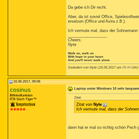
Da gebe ich Dir recht.
Aber, da ist soviel Office, Spielesoftwa
ersetzen (Office und Avira z.B.).
Ich vermute mal, dass der Sohnemann s
__________________
Cheers,
Nyte
Walk on, walk on
With hope in your heart
And you'll never walk alone
Geändert von Nyte (16.06.2017 um
08:44
Uhr)
16.06.2017, 09:06
cosinus
Laptop unter Windows 10 sehr langsa
Winkelfunktion
Zitat:
TB-Süch-Tiger™
Zitat von
Nyte
Ich vermute mal, dass der Sohnema
dann hat er mal so richtig schön Pech