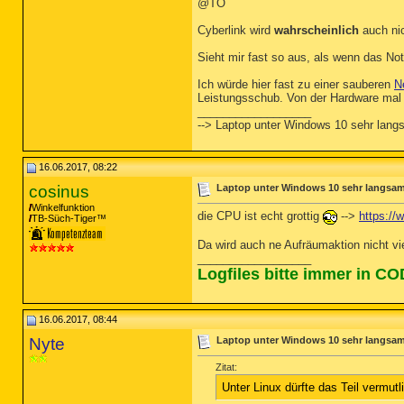
@TO
Cyberlink wird
wahrscheinlich
auch nic
Sieht mir fast so aus, als wenn das Not
Ich würde hier fast zu einer sauberen
N
Leistungsschub. Von der Hardware mal
__________________
--> Laptop unter Windows 10 sehr lan
16.06.2017, 08:22
cosinus
Laptop unter Windows 10 sehr langsa
Winkelfunktion
die CPU ist echt grottig
-->
https:/
TB-Süch-Tiger™
Da wird auch ne Aufräumaktion nicht vie
__________________
Logfiles bitte immer in C
16.06.2017, 08:44
Nyte
Laptop unter Windows 10 sehr langsa
Zitat:
Unter Linux dürfte das Teil vermutl