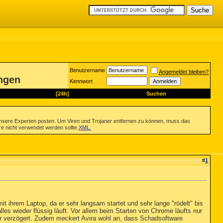
Benutzername
Angemeldet bleiben?
ungen
Kennwort
[24h]
Suchen
nsere Experten posten. Um Viren und Trojaner entfernen zu können, muss das
re nicht verwendet werden sollte.
XML
.
#
1
 ihrem Laptop, da er sehr langsam startet und sehr lange "rödelt" bis
es wieder flüssig läuft. Vor allem beim Starten von Chrome läufts nur
nur verzögert. Zudem meckert Avira wohl an, dass Schadsoftware