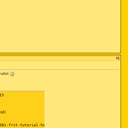
#
3
haltet
Roaming\Dropbox\bin\DropboxExt64.28.dll [2015-11-05] (Dropbox, Inc.)
ShellIconOverlayIdentifiers: [DropboxExt4] -> {FB314EDC-A251-47B7-93E1-CDD82E34AF8B} => C:\Users\Marie\AppData\Roaming\Dropbox\bin\DropboxExt6