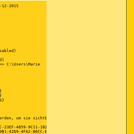
B8-22AB8CEDB1D4}) (Version: 9.0.30729.6161 - Microsoft Corporation)
Microsoft Visual C++ 2008 Redistributable - x86 9.0.30729.17 (HKLM-x32\...\{9A25302D-30C0-39D9-BD6F-21E6EC160475}) (Version: 9.0.30729 - Microsoft Corporation)
Microsoft Visual C++ 2008 Redistributable - x86 9.0.30729.4148 (HKLM-x32\...\{1F1C2DFC-2D24-3E06-BCB8-725134ADF989}) (Version: 9.0.30729.4148 - Microsoft Corporation)
Microsoft Visual C++ 2008 Redistributable - x86 9.0.30729.6161 (HKLM-x32\...\{9BE518E6-ECC6-35A9-88E4-87755C07200F}) (Version: 9.0.30729.6161 - Microsoft Corporation)
Microsoft Visual C++ 2010  x64 Redistributable - 10.0.40219 (HKLM\...\{1D8E6291-B0D5-35EC-8441-6616F567A0F7}) (Version: 10.0.40219 - Microsoft Corporation)
Microsoft Visual C++ 2010  x86 Redistributable - 10.0.40219 (HKLM-x32\...\{F0C3E5D1-1ADE-321E-8167-68EF0DE699A5}) (Version: 10.0.40219 - Microsoft Corpor