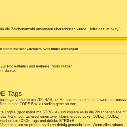
a die Zeichenanzahl ansonsten überschritten würde. Hoffe das ist okay.)
 startet nur sehr verzögert, Avira findet Warnungen
 Zur Not aufteilen und mehrere Posts nutzen.
en, danke.
DE-Tags
er sogar vorher in ein ZIP, RAR, 7Z-Archive zu packen erschwert mir massiv d
iles in eine CODE-Box zu stellen gehe so vor:
te Logfile (geht meist mit STRG+A) und kopiere es in die Zwischenablage mi
f das
#
-Symbol. Es erscheinen zwei Klammerausdrücke [CODE] [/CODE].
zwischen die CODE-Tags und drücke
STRG+V
.
t/Vorschau, um so prüfen, ob du es richtig gemacht hast. Wenn alles stimmt ..