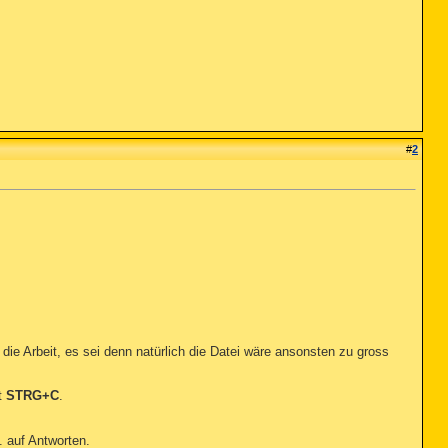
#
2
ie Arbeit, es sei denn natürlich die Datei wäre ansonsten zu gross
t
STRG+C
.
. auf Antworten.