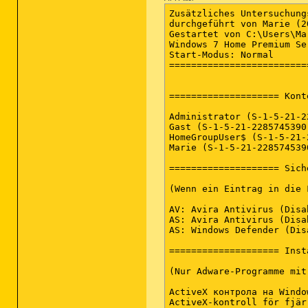
Zusätzliches Untersuchungsergebnis von Farbar Recovery Scan Tool (x64) Version:01-12-2015
durchgeführt von Marie (2015-12-01 23:53:34)
Gestartet von C:\Users\Marie\Downloads
Windows 7 Home Premium Service Pack 1 (X64) (2011-10-08 15:55:14)
Start-Modus: Normal
==========================================================


==================== Konten: =============================

Administrator (S-1-5-21-2285745390-2809105031-2165689464-500 - Administrator - Disabled)
Gast (S-1-5-21-2285745390-2809105031-2165689464-501 - Limited - Disabled)
HomeGroupUser$ (S-1-5-21-2285745390-2809105031-2165689464-1002 - Limited - Enabled)
Marie (S-1-5-21-2285745390-2809105031-2165689464-1000 - Administrator - Enabled) => C:\Users\Marie

==================== Sicherheits-Center ========================

(Wenn ein Eintrag in die Fixlist aufgenommen wird, wird er entfernt.)

AV: Avira Antivirus (Disabled - Up to date) {4D041356-F94D-285F-8768-AAE50FA36859}
AS: Avira Antivirus (Disabled - Up to date) {F665F2B2-DF77-27D1-BDD8-9197742422E4}
AS: Windows Defender (Disabled - Up to date) {D68DDC3A-831F-4fae-9E44-DA132C1ACF46}

==================== Installierte Programme ======================

(Nur Adware-Programme mit dem Zusatz "Hidden" können in die Fixlist aufgenommen werden, um sie sichtbar zu machen. Die Adware-Programme sollten manuell deinstalliert werden.)

ActiveX контрола на Windows Live Mesh за отдалечени връзки (HKLM-x32\...\{B3BA4D1C-23EF-4859-9C11-1B2CCB7FADBB}) (Version: 15.4.5722.2 - Microsoft Corporation)
ActiveX-kontroll för fjärranslutningar för Windows Live Mesh (HKLM-x32\...\{376D59B1-42D9-4FA2-B6CC-E346B6BE14F5}) (Version: 15.4.5722.2 - Microsoft Corporation)
Adobe AIR (HKLM-x32\...\Adobe AIR) (Version: 2.5.1.17730 - Adobe Systems Inc.)
Adobe Flash Player 19 NPAPI (HKLM-x32\...\Adobe Flash Player NPAPI) (Version: 19.0.0.245 - Adobe Systems Incorporated)
Adobe Reader X (10.1.15) MUI (HKLM-x32\...\{AC76BA86-7AD7-FFFF-7B44-AA0000000001}) (Version: 10.1.15 - Adobe Systems Incorporated)
AdWords Editor (HKLM-x32\...\{64427C94-5A22-4743-8772-B2D9B9FD5283}) (Version: 11.0.3 - Google)
Alps Pointing-device for VAIO (HKLM\...\{9F72EF8B-AEC9-4CA5-B483-143980AFD6FD}) (Version:  - ALPS ELECTRIC CO., LTD.)
Amazon 1Button App (HKLM-x32\...\{54AA7C11-54B7-4BD8-84B2-85873B5C7A04}) (Version: 1.0.4 - Amazon)
Amazon Browser Settings (HKLM-x32\...\Amazon Browser Settings) (Version: 3.0 - Amazon) <==== ACHTUNG
Apple Application Support (32-Bit) (HKLM-x32\...\{7FE25256-B7C1-480D-B736-10A67A833AEA}) (Version: 3.2 - Apple Inc.)
Apple Application Support (64-Bit) (HKLM\...\{B255D495-4734-4E9B-B4F5-96702FD4A7B9}) (Version: 3.2 - Apple Inc.)
Apple Mobile Device Support (HKLM\...\{5D61F006-168C-4B8B-B7FD-F113C10AE0E4}) (Version: 8.2.1.3 - Apple Inc.)
Apple Software Update (HKLM-x32\...\{789A5B64-9DD9-4BA5-915A-F0FC0A1B7BF