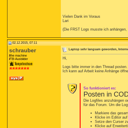
Vielen Dank im Voraus
Lari
(Die FRST Logs musste ich anhängen, d
02.12.2015, 07:11
schrauber
Laptop sehr langsam geworden, Internet
the machine
Hi,
TB-Ausbilder
Logs bitte immer in den Thread posten.
Ich kann auf Arbeit keine Anhänge öffn
So funktioniert es:
Posten in CO
Die Logfiles anzuhängen od
für das Forum. Um die Logf
Markiere das gesam
Klicke im Editor au
Setze den Curser 
Klicke auf Erweiter