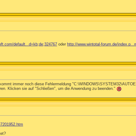
oft.com/default...d=kb;de;324767
oder
http://www.wintotal-forum.de/index.p.
 Da kommt immer noch diese Fehlermeldung "C:\WINDOWS\SYSTEM32\AUTOEXE
en. Klicken sie auf "Schließen", um die Anwendung zu beenden."
537201952.htm
tet?