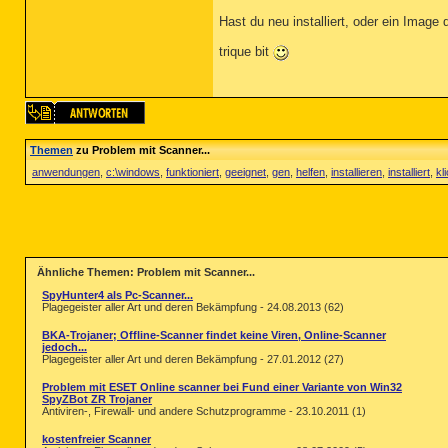
Hast du neu installiert, oder ein Image 
trique bit
Themen
zu Problem mit Scanner...
anwendungen
,
c:\windows
,
funktioniert
,
geeignet
,
gen
,
helfen
,
installieren
,
installiert
,
kl
Ähnliche Themen: Problem mit Scanner...
SpyHunter4 als Pc-Scanner...
Plagegeister aller Art und deren Bekämpfung - 24.08.2013 (62)
BKA-Trojaner; Offline-Scanner findet keine Viren, Online-Scanner
jedoch...
Plagegeister aller Art und deren Bekämpfung - 27.01.2012 (27)
Problem mit ESET Online scanner bei Fund einer Variante von Win32
SpyZBot ZR Trojaner
Antiviren-, Firewall- und andere Schutzprogramme - 23.10.2011 (1)
kostenfreier Scanner