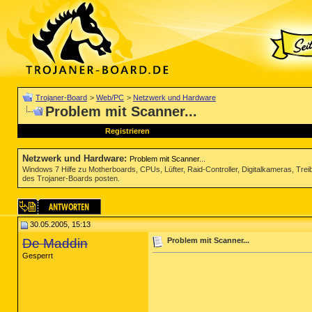
Trojaner-Board
>
Web/PC
>
Netzwerk und Hardware
Problem mit Scanner...
Registrieren
Netzwerk und Hardware
:
Problem mit Scanner...
Windows 7 Hilfe zu Motherboards, CPUs, Lüfter, Raid-Controller, Digitalkameras, Tre
des Trojaner-Boards posten.
30.05.2005, 15:13
De Maddin
Problem mit Scanner...
Gesperrt