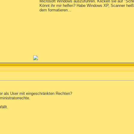
Microsoft Windows auszuführen. Klicken sie auf "Sch
Könnt ihr mir helfen? Habe Windows XP, Scanner heißt
dem formatieren...
er als User mit eingeschränkten Rechten?
inistratorrechte.
ällt.