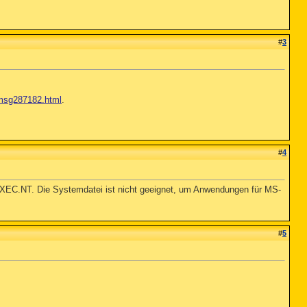
#
3
..msg287182.html
.
#
4
C.NT. Die Systemdatei ist nicht geeignet, um Anwendungen für MS-
#
5