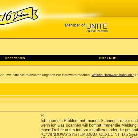
Nachrichten
Hilfe
/
NUB
iber usw. Bitte alle relevanten Angaben zur Hardware machen.
Welche Hardware habe ich?
Th
Hi,
Ich habe ein Problem mit meinen Scanner. Treiber und 
wenn ich was scannen will kommt immer die Meldung:
einen Treiber ausm inet zu installieren oder die gesa
"C:\WINDOWS\SYSTEM32\AUTOEXEC.NT. Die Systemda