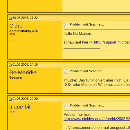
30.05.2005, 21:22
Cidre
Problem mit Scanner...
Administrator, a.D.
Hallo De Maddin,
schau mal hier ->
http://support.micros
__________________
__________________
01.06.2005, 14:16
De Maddin
Problem mit Scanner...
Gesperrt
@Cidre: Das funktioniert aber nich!
DOS oder Microsoft Windows auszuführ
01.06.2005, 22:20
trique bit
Problem mit Scanner...
Probier mal hier:
http://www.nickles.de/c/a/archiv2002-
... Virenscanner schon mal ausgeschal