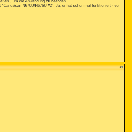
ließen", um die Anwendung zu beenden."
 "CanoScan N670U/N676U #2". Ja, er hat schon mal funktioniert - vor
#
2