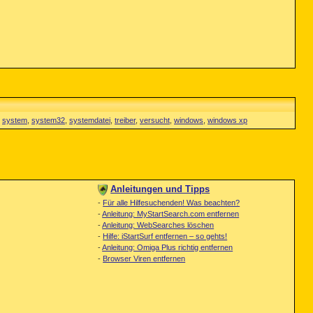
,
system
,
system32
,
systemdatei
,
treiber
,
versucht
,
windows
,
windows xp
Anleitungen und Tipps
-
Für alle Hilfesuchenden! Was beachten?
-
Anleitung: MyStartSearch.com entfernen
-
Anleitung: WebSearches löschen
-
Hilfe: iStartSurf entfernen – so gehts!
-
Anleitung: Omiga Plus richtig entfernen
-
Browser Viren entfernen