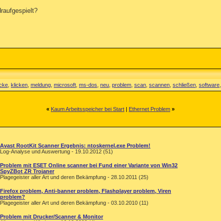
draufgespielt?
icke
,
klicken
,
meldung
,
microsoft
,
ms-dos
,
neu
,
problem
,
scan
,
scannen
,
schließen
,
software
«
Kaum Arbeitsspeicher bei Start
|
Ethernet Problem
»
Avast RootKit Scanner Ergebnis: ntoskernel.exe Problem!
Log-Analyse und Auswertung - 19.10.2012 (51)
Problem mit ESET Online scanner bei Fund einer Variante von Win32
SpyZBot ZR Trojaner
Plagegeister aller Art und deren Bekämpfung - 28.10.2011 (25)
Firefox problem, Anti-banner problem, Flashplayer problem, Viren
problem?
Plagegeister aller Art und deren Bekämpfung - 03.10.2010 (11)
Problem mit Drucker/Scanner & Monitor