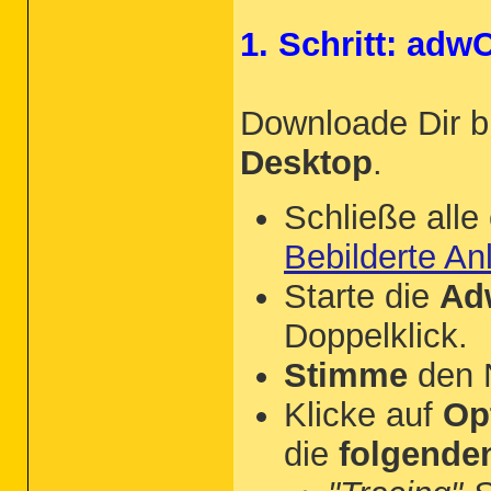
1. Schritt: adw
Downloade Dir b
Desktop
.
Schließe all
Bebilderte An
Starte die
Ad
Doppelklick.
Stimme
den 
Klicke auf
Op
die
folgende