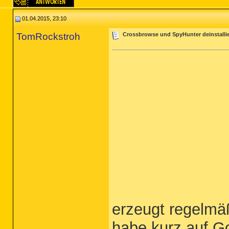
01.04.2015, 23:10
TomRockstroh
Crossbrowse und SpyHunter deinstallier
erzeugt regelm
habe kurz auf G