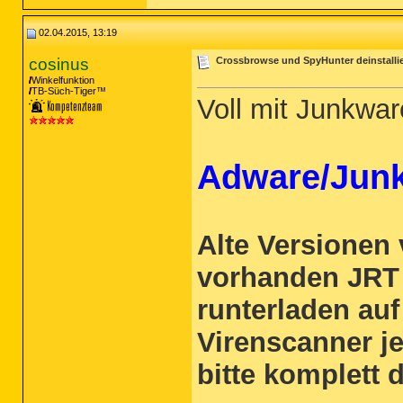
02.04.2015, 13:19
cosinus
Crossbrowse und SpyHunter deinstallier
Winkelfunktion
TB-Süch-Tiger™
Voll mit Junkwa
Adware/Junk
Alte Versionen
vorhanden JRT 
runterladen au
Virenscanner je
bitte komplett 