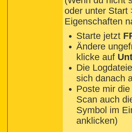
(Wenn du nicht s
oder unter Start
Eigenschaften 
Starte jetzt
F
Ändere ungef
klicke auf
Un
Die Logdateie
sich danach 
Poste mir di
Scan auch d
Symbol im Ei
anklicken)