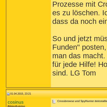
Prozesse mit Cr
es zu löschen. I
dass da noch ein
So und jetzt müs
Funden" posten, 
man das macht. 
für jede Hilfe! 
sind. LG Tom
01.04.2015, 23:21
cosinus
Crossbrowse und SpyHunter deinstallier
Winkelfunktion