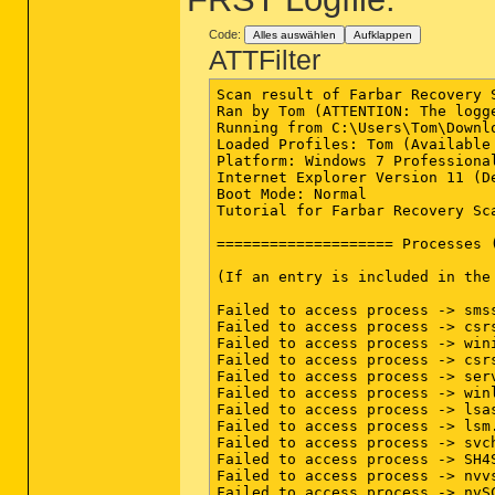
Code:
Alles auswählen
Aufklappen
ATTFilter
Scan result of Farbar Recovery Scan Tool (FRST.txt) (x64) Version: 11-03-2015
Ran by Tom (ATTENTION: The logged in user is not administrator) on AGANDO-PC on 02-04-2015 12:36:19
Running from C:\Users\Tom\Downloads
Loaded Profiles: Tom (Available profiles: Agando & Tom & Anna)
Platform: Windows 7 Professional Service Pack 1 (X64) OS Language: Deutsch (Deutschland)
Internet Explorer Version 11 (Default browser path: "C:\Program Files (x86)\Crossbrowse\Crossbrowse\Application\Crossbrowse.exe" -- "%1")
Boot Mode: Normal
Tutorial for Farbar Recovery Scan Tool: hxxp://www.geekstogo.com/forum/topic/335081-frst-tutorial-how-to-use-farbar-recovery-scan-tool/

==================== Processes (Whitelisted) =================

(If an entry is included in the fixlist, the process will be closed. The file will not be moved.)

Failed to access process -> smss.exe
Failed to access process -> csrss.exe
Failed to access process -> wininit.exe
Failed to access process -> csrss.exe
Failed to access process -> services.exe
Failed to access process -> winlogon.exe
Failed to access process -> lsass.exe
Failed to access process -> lsm.exe
Failed to access process -> svchost.exe
Failed to access process -> SH4Service.exe
Failed to access process -> nvvsvc.exe
Failed to access process -> nvSCPAPISvr.exe
Failed to access process -> svchost.exe
Failed to access process -> svchost.exe
Failed to access process -> svchost.exe
Failed to access process -> svchost.exe
Failed to access process -> svchost.exe
Failed to access process -> nvxdsync.exe
Failed to access process -> svchost.exe
Failed to access process -> nvvsvc.exe
Failed to access process -> spoolsv.exe
Failed to access process -> sched.exe
Failed to access process -> svchost.exe
Failed to access process -> avguard.exe
Failed to access process -> SkypeC2CAutoUpdateSvc.exe
Failed to access process -> SkypeC2CPNRSvc.exe
Failed to access process -> avshadow.exe
Failed to access process -> GfExperienceService.exe
Failed to access process -> NvNetworkService.exe
Failed to access process -> nvstreamsvc.exe
Failed to access process -> PnkBstrA.exe
Failed to access process -> sftvsa.exe
Failed to access process -> svchost.exe
Failed to access process -> avmailc7.exe
Failed to access process -> avwebg7.exe
Failed to access process -> CltMngSvc.exe
Failed to access process -> sftlist.exe
Failed to access process -> CVHSVC.EXE
Failed to access process -> svchost.exe
Failed to access process -> nvstreamsvc.exe
Failed to access process -> conhost.exe
Failed to access process -> WUDFHost.exe
Failed to access process -> nvstreamsvc.exe
(Client Connect LTD) C:\Program Files (x86)\SearchProtect\SearchProtect\bin\cltmng.exe
Failed to access process -> conhost.exe
(Client Connect LTD) C:\Program Files (x86)\SearchProtect\UI\bin\cltmngui.exe
Failed to access process -> WmiPrvSE.exe
(Realtek Semiconductor) C:\Program Files\Realtek\Audio\HDA\RtkNGUI64.exe
(NVIDIA Corporation) C:\Program Files (x86)\NVIDIA Corporation\Update Core\NvBackend.exe
(Piriform Ltd) C:\Program Files\CCleaner\CCleaner64.exe
(Renesas Electronics Corporation) C:\Program Files (x86)\Renesas Electronics\USB 3.0 Host Controller Driver\Application\rusb3mon.exe
(Intel Corporation) C:\Program Files (x86)\Intel\Intel(R) USB 3.0 eXtensible Host Controller Driver\Application\iusb3mon.exe
(Avira Operations GmbH & Co. KG) C:\Program Files (x86)\Avira\AntiVir Desktop\avgnt.exe
() C:\Program Files (x86)\Drakonia Configurator\hid.exe
(Oracle Corporation) C:\Program Files (x86)\Common Files\Java\Java Update\jusched.exe
() C:\Program Files (x86)\Drakonia Configurator\trayicon.exe
(NVIDIA Corporation) C:\Program Files\NVIDIA Corporation\Display\nvtray.exe
(NVIDIA Corporation) C:\Program Files\NVIDIA Corporation\ShadowPlay\nvspcaps64.exe
Failed to access process -> SearchIndexer.exe
Failed to access process -> wmpnetwk.exe
Failed to access process -> svchost.exe
Failed to access process -> svchost.exe
(Google Inc.) C:\Program Files (x86)\Google\Chrome\Application\chrome.exe
(Google Inc.) C:\Program Files (x86)\Google\Chrome\Application\chrome.exe
(Google In