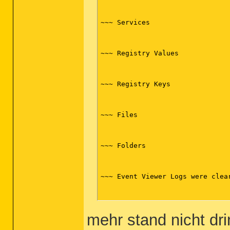
~~~ Services

~~~ Registry Values

~~~ Registry Keys

~~~ Files

~~~ Folders

~~~ Event Viewer Logs were clear
mehr stand nicht dr
~~~~~~~~~~~~~~~~~~~~~~~~~~~~~~~~