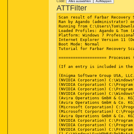
Code:
Alles auswählen
Aufklappen
ATTFilter
Scan result of Farbar Recovery Scan Tool (FRST.txt) (x64) Version: 11-03-2015
Ran by Agando (administrator) on AGANDO-PC on 02-04-2015 13:47:40
Running from C:\Users\Tom\Downloads
Loaded Profiles: Agando & Tom (Available profiles: Agando & Tom & Anna)
Platform: Windows 7 Professional Service Pack 1 (X64) OS Language: Deutsch (Deutschland)
Internet Explorer Version 11 (Default browser: Chrome)
Boot Mode: Normal
Tutorial for Farbar Recovery Scan Tool: hxxp://www.geekstogo.com/forum/topic/335081-frst-tutorial-how-to-use-farbar-recovery-scan-tool/

==================== Processes (Whitelisted) =================

(If an entry is included in the fixlist, the process will be closed. The file will not be moved.)

(Enigma Software Group USA, LLC.) C:\Program Files\Enigma Software Group\SpyHunter\SH4Service.exe
(NVIDIA Corporation) C:\Windows\System32\nvvsvc.exe
(NVIDIA Corporation) C:\Program Files (x86)\NVIDIA Corporation\3D Vision\nvSCPAPISvr.exe
(NVIDIA Corporation) C:\Program Files\NVIDIA Corporation\Display\nvxdsync.exe
(NVIDIA Corporation) C:\Windows\System32\nvvsvc.exe
(Avira Operations GmbH & Co. KG) C:\Program Files (x86)\Avira\AntiVir Desktop\sched.exe
(Avira Operations GmbH & Co. KG) C:\Program Files (x86)\Avira\AntiVir Desktop\avguard.exe
(Microsoft Corporation) C:\Program Files (x86)\Skype\Toolbars\AutoUpdate\SkypeC2CAutoUpdateSvc.exe
(Microsoft Corporation) C:\Program Files (x86)\Skype\Toolbars\PNRSvc\SkypeC2CPNRSvc.exe
(Avira Operations GmbH & Co. KG) C:\Program Files (x86)\Avira\AntiVir Desktop\avshadow.exe
(NVIDIA Corporation) C:\Program Files\NVIDIA Corporation\GeForce Experience Service\GfExperienceService.exe
(NVIDIA Corporation) C:\Program Files (x86)\NVIDIA Corporation\NetService\NvNetworkService.exe
(NVIDIA Corporation) C:\Program Files\NVIDIA Corporation\NvStreamSrv\nvstreamsvc.exe
() C:\Windows\SysWOW64\PnkBstrA.exe
(Microsoft Corporation) C:\Program Files (x86)\Microsoft Application Virtualization Client\sftvsa.exe
(Avira Operations GmbH & Co. KG) C:\Program Files (x86)\Avira\AntiVir Desktop\avmailc7.exe
(Avira Operations GmbH & Co. KG) C:\Program Files (x86)\Avira\AntiVir Desktop\avwebg7.exe
(Client Connect LTD) C:\Program Files (x86)\SearchProtect\Main\bin\CltMngSvc.exe
(Microsoft Corporation) C:\Program Files (x86)\Microsoft Application Virtualization Client\sftlist.exe
(Microsoft Corporation) C:\Program Files (x86)\Common Files\microsoft shared\Virtualization Handler\CVHSVC.EXE
(NVIDIA Corporation) C:\Program Files\NVIDIA Corporation\NvStreamSrv\nvstreamsvc.exe
(Client Connect LTD) C:\Program Files (x86)\SearchProtect\SearchProtect\bin\cltmng.exe
(Client Connect LTD) C:\Program Files (x86)\SearchProtect\UI\bin\cltmngui.exe
(Realtek Semiconductor) C:\Program Files\Realtek\Audio\HDA\RtkNGUI64.exe
(NVIDIA Corporation) C:\Program Files (x86)\NVIDIA Corporation\Update Core\NvBackend.exe
(Piriform Ltd) C:\Program Files\CCleaner\CCleaner64.exe
(Renesas Electronics Corporation) C:\Program Files (x86)\Renesas Electronics\USB 3.0 Host Controller Driver\Application\rusb3mon.exe
(Intel Corporation) C:\Program Files (x86)\Intel\Intel(R) USB 3.0 eXtensible Host Controller Driver\Application\iusb3mon.exe
(Avira Operations GmbH & Co. KG) C:\Program Files (x86)\Avira\AntiVir Desktop\avgnt.exe
() C:\Program Files (x86)\Drakonia Configurator\hid.exe
(Oracle Corporation) C:\Program Files (x86)\Common Files\Java\Java Update\jusched.exe
() C:\Program Files (x86)\Drakonia Configurator\trayicon.exe
(NVIDIA Corporation) C:\Program Files\NVIDIA Corporation\Display\nvtray.exe
(NVIDIA Corporation) C:\Program Files\NVIDIA Corporation\ShadowPlay\nvspcaps64.exe
(Google Inc.) C:\Program Files (x86)\Google\Chrome\Application\chrome.exe
(Google Inc.) C:\Program Files (x86)\Google\Chrome\Application\chrome.exe
(Google Inc.) C:\Program Files (x86)\Google\Chrome\Application\chrome.exe
(Google Inc.) C:\Program Files (x86)\Google\Chrome\Application\chrome.exe
(Google Inc.) C:\Program Files (x86)\Google\Chrome\Application\chrome.exe
(Google Inc.) C:\Program Files (x86)\Google\Chrome\Application\chrome.exe
(Intel Corporation) C:\Progra