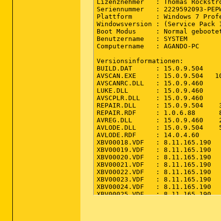
ides) - C:\Users\Agando\AppData\Local\Google\Chrome\User Data\Default\Extensions\aapocclcgogkmnckokdopfmhonfmgoek [2015-02-25]
CHR Extension: (Google Docs) - C:\Users\Agando\AppData\Local\Google\Chrome\User Data\Default\Extensions\aohghmighlieiainnegkcijnfilokake [2015-02-25]
CHR Extension: (Google Drive) - C:\Users\Agando\AppData\Local\Google\Chrome\User Data\Default\Extensions\apdfllckaahabafndbhieahigkjlhalf [2015-02-25]
CHR Extension: (YouTube) - C:\Users\Agando\AppData\Local\Google\Chrome\User Data\Defaul