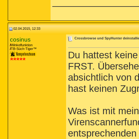
________________
02.04.2015, 12:33
cosinus
Crossbrowse und SpyHunter deinstallier
Winkelfunktion
TB-Süch-Tiger™
Du hattest kein
FRST. Übersehen
absichtlich von
hast keinen Zug
Was ist mit mein
Virenscannerfun
entsprechenden