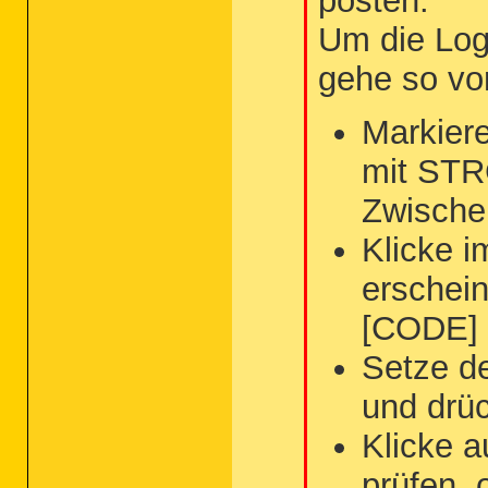
posten.
Um die Log
gehe so vo
Markiere
mit STR
Zwische
Klicke i
erschei
[CODE] 
Setze d
und drü
Klicke a
prüfen, 