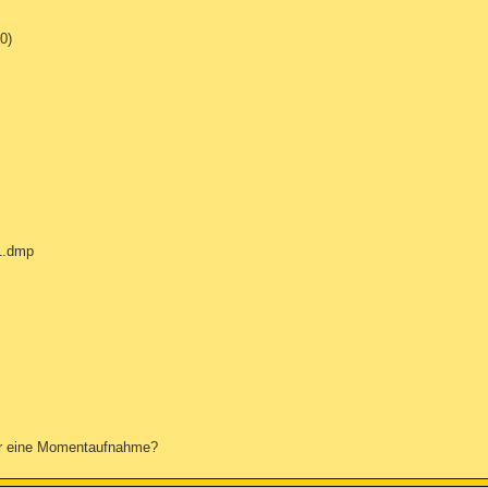
0)
1.dmp
ur eine Momentaufnahme?