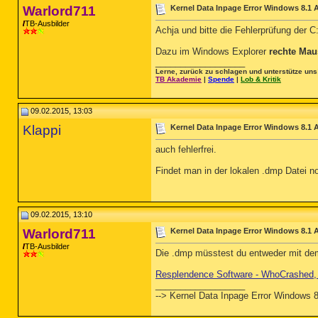
Warlord711
Kernel Data Inpage Error Windows 8.1 
TB-Ausbilder
Achja und bitte die Fehlerprüfung der C
Dazu im Windows Explorer
rechte Mau
__________________
Lerne, zurück zu schlagen und unterstütze uns
TB Akademie
|
Spende
|
Lob & Kritik
09.02.2015, 13:03
Klappi
Kernel Data Inpage Error Windows 8.1 
auch fehlerfrei.
Findet man in der lokalen .dmp Datei no
09.02.2015, 13:10
Warlord711
Kernel Data Inpage Error Windows 8.1 
TB-Ausbilder
Die .dmp müsstest du entweder mit de
Resplendence Software - WhoCrashed, 
__________________
--> Kernel Data Inpage Error Windows 