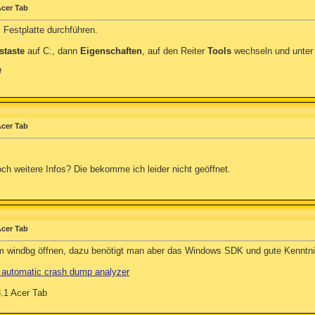
Acer Tab
: Festplatte durchführen.
staste
auf C:, dann
Eigenschaften
, auf den Reiter
Tools
wechseln und unte
!
Acer Tab
ch weitere Infos? Die bekomme ich leider nicht geöffnet.
Acer Tab
m windbg öffnen, dazu benötigt man aber das Windows SDK und gute Kenntni
automatic crash dump analyzer
8.1 Acer Tab