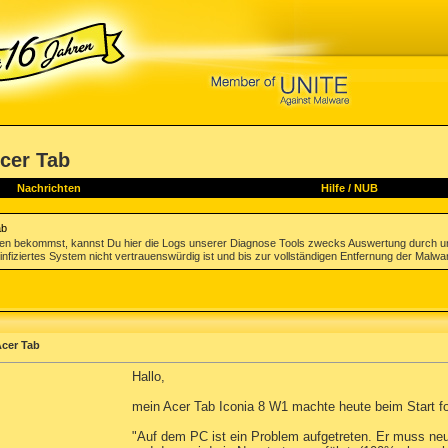
cer Tab
Nachrichten
Hilfe
/
NUB
ab
gen bekommst, kannst Du hier die Logs unserer Diagnose Tools zwecks Auswertung durch u
infiziertes System nicht vertrauenswürdig ist und bis zur vollständigen Entfernung der Malwa
Acer Tab
Hallo,
mein Acer Tab Iconia 8 W1 machte heute beim Start f
"Auf dem PC ist ein Problem aufgetreten. Er muss neu