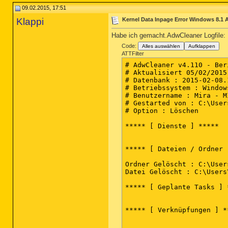
09.02.2015, 17:51
Klappi
Kernel Data Inpage Error Windows 8.1 
Habe ich gemacht.AdwCleaner Logfile:
Code:
Alles auswählen
Aufklappen
ATTFilter
# AdwCleaner v4.110 - Ber
# Aktualisiert 05/02/2015
# Datenbank : 2015-02-08.
# Betriebssystem : Window
# Benutzername : Mira - MI
# Gestarted von : C:\User
# Option : Löschen

***** [ Dienste ] *****

***** [ Dateien / Ordner ]
Ordner Gelöscht : C:\User
Datei Gelöscht : C:\Users
***** [ Geplante Tasks ] *
***** [ Verknüpfungen ] **