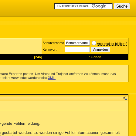
Benutzername
Angemeldet bleiben?
Kennwort
[24h]
Suchen
nsere Experten posten. Um Viren und Trojaner entfernen zu können, muss das
re nicht verwendet werden sollte.
XML
.
#
1
olgende Fehlermeldung:
 gestartet werden. Es werden einige Fehlerinformationen gesammelt