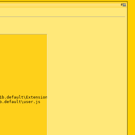
#
11
1b.default\Extensions\sparpilot@sparpilot.com

.default\user.js
