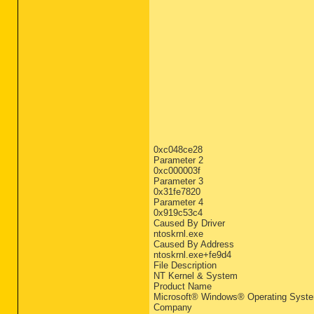
0xc048ce28
Parameter 2
0xc000003f
Parameter 3
0x31fe7820
Parameter 4
0x919c53c4
Caused By Driver
ntoskrnl.exe
Caused By Address
ntoskrnl.exe+fe9d4
File Description
NT Kernel & System
Product Name
Microsoft® Windows® Operating Syst
Company