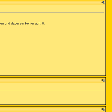
#
2
und dabei ein Fehler auftritt.
#
3
#
4