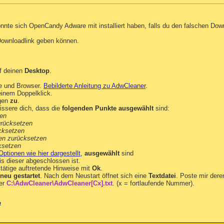
nte sich OpenCandy Adware mit installiert haben, falls du den falschen Dow
 Downloadlink geben können.
f deinen
Desktop
.
e und Browser.
Bebilderte Anleitung zu AdwCleaner
.
inem Doppelklick.
gen
zu
.
ssere dich, dass die
folgenden Punkte ausgewählt
sind:
hen
urücksetzen
cksetzen
nien zurücksetzen
ksetzen
Optionen wie hier dargestellt
,
ausgewählt
sind
s dieser abgeschlossen ist.
tätige auftretende Hinweise mit
Ok
.
neu gestartet
. Nach dem Neustart öffnet sich eine
Textdatei
. Poste mir dere
ter
C:\AdwCleaner\AdwCleaner[Cx].txt
. (x = fortlaufende Nummer).
!