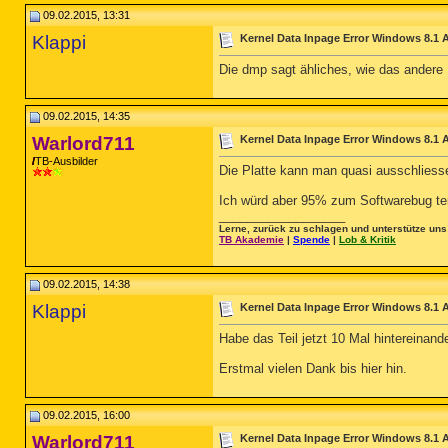
09.02.2015, 13:31
Klappi
Kernel Data Inpage Error Windows 8.1 
Die dmp sagt ähliches, wie das andere 
09.02.2015, 14:35
Warlord711
Kernel Data Inpage Error Windows 8.1 
TB-Ausbilder
Die Platte kann man quasi ausschliessen
Ich würd aber 95% zum Softwarebug ten
__________________
Lerne, zurück zu schlagen und unterstütze uns
TB Akademie
|
Spende
|
Lob & Kritik
09.02.2015, 14:38
Klappi
Kernel Data Inpage Error Windows 8.1 
Habe das Teil jetzt 10 Mal hintereinander
Erstmal vielen Dank bis hier hin.
09.02.2015, 16:00
Warlord711
Kernel Data Inpage Error Windows 8.1 