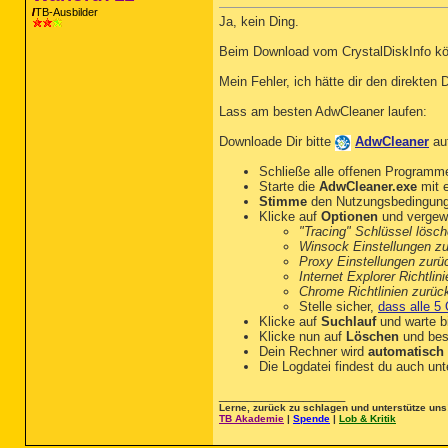
TB-Ausbilder
Ja, kein Ding.
Beim Download vom CrystalDiskInfo kön
Mein Fehler, ich hätte dir den direkten
Lass am besten AdwCleaner laufen:
Downloade Dir bitte
AdwCleaner
au
Schließe alle offenen Programm
Starte die
AdwCleaner.exe
mit e
Stimme
den Nutzungsbedingun
Klicke auf
Optionen
und vergewi
"Tracing" Schlüssel lösc
Winsock Einstellungen z
Proxy Einstellungen zurü
Internet Explorer Richtli
Chrome Richtlinien zurüc
Stelle sicher,
dass alle 5 
Klicke auf
Suchlauf
und warte bi
Klicke nun auf
Löschen
und bes
Dein Rechner wird
automatisch 
Die Logdatei findest du auch un
__________________
Lerne, zurück zu schlagen und unterstütze uns
TB Akademie
|
Spende
|
Lob & Kritik