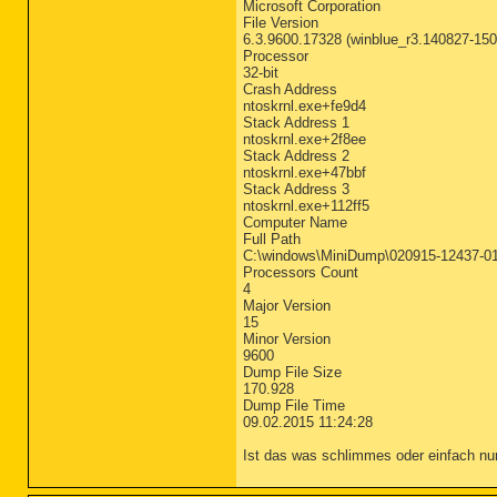
Microsoft Corporation
File Version
6.3.9600.17328 (winblue_r3.140827-150
Processor
32-bit
Crash Address
ntoskrnl.exe+fe9d4
Stack Address 1
ntoskrnl.exe+2f8ee
Stack Address 2
ntoskrnl.exe+47bbf
Stack Address 3
ntoskrnl.exe+112ff5
Computer Name
Full Path
C:\windows\MiniDump\020915-12437-0
Processors Count
4
Major Version
15
Minor Version
9600
Dump File Size
170.928
Dump File Time
09.02.2015 11:24:28
Ist das was schlimmes oder einfach n