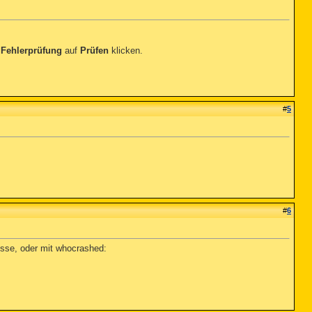
r
Fehlerprüfung
auf
Prüfen
klicken.
#
5
#
6
sse, oder mit whocrashed: