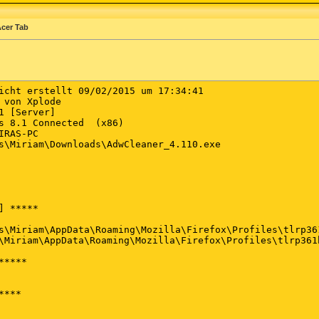
Acer Tab
icht erstellt 09/02/2015 um 17:34:41

 von Xplode

1 [Server]

s 8.1 Connected  (x86)

RAS-PC

s\Miriam\Downloads\AdwCleaner_4.110.exe

 *****

s\Miriam\AppData\Roaming\Mozilla\Firefox\Profiles\tlrp36
\Miriam\AppData\Roaming\Mozilla\Firefox\Profiles\tlrp361b
****

***
