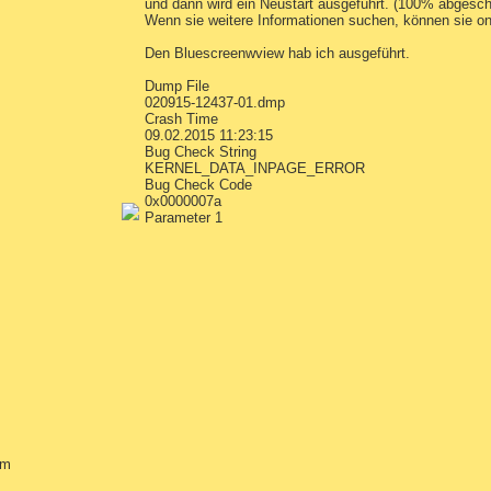
und dann wird ein Neustart ausgeführt. (100% abgesc
Wenn sie weitere Informationen suchen, können si
Den Bluescreenwview hab ich ausgeführt.
Dump File
020915-12437-01.dmp
Crash Time
09.02.2015 11:23:15
Bug Check String
KERNEL_DATA_INPAGE_ERROR
Bug Check Code
0x0000007a
Parameter 1
em