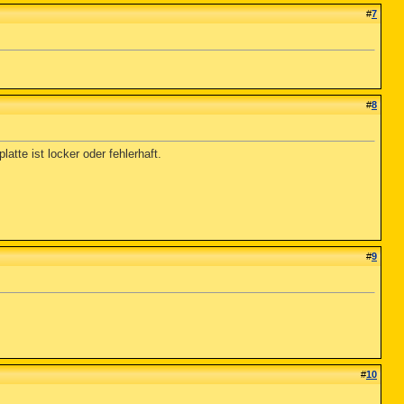
#
7
#
8
tte ist locker oder fehlerhaft.
#
9
#
10