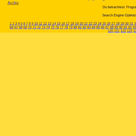
Archiv
Du betrachtest: Progr
Search Engine Optimiza
1
2
3
4
5
6
7
8
9
10
11
12
13
14
15
16
17
18
19
20
21
22
23
24
25
26
27
28
29
30
31
3
66
67
68
69
70
71
72
73
74
75
76
77
78
79
80
81
82
83
84
85
86
87
88
89
90
91
92
9
120
121
122
123
1