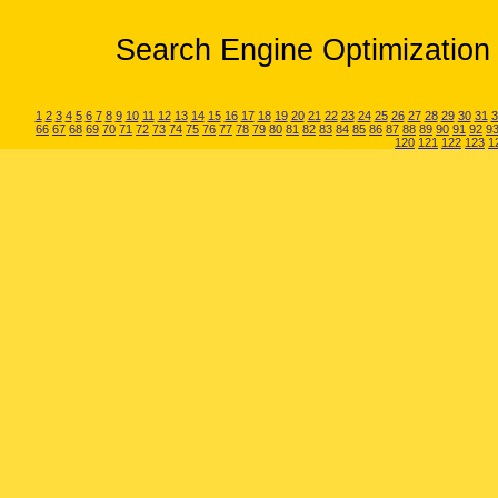
Search Engine Optimization 
1
2
3
4
5
6
7
8
9
10
11
12
13
14
15
16
17
18
19
20
21
22
23
24
25
26
27
28
29
30
31
3
66
67
68
69
70
71
72
73
74
75
76
77
78
79
80
81
82
83
84
85
86
87
88
89
90
91
92
9
120
121
122
123
1