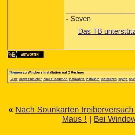
_________________
- Seven
Das TB unterstüt
Themen
zu Windows Installation auf 2 Rechner
64 bit
,
arbeitsspeicher
,
hallo zusammen
,
installation
,
installiere
,
installieren
,
laptop
,
onli
«
Nach Sounkarten treiberversuch 
Maus !
|
Bei Window