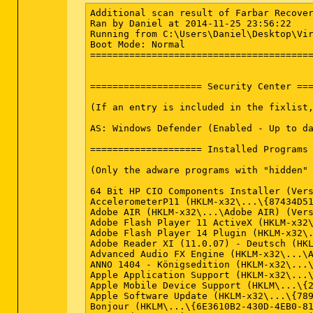
Additional scan result of Farbar Recovery Scan Tool (x64) Version: 22-11-2014
Ran by Daniel at 2014-11-25 23:56:22
Running from C:\Users\Daniel\Desktop\Virenscan
Boot Mode: Normal
==========================================================


==================== Security Center ========================

(If an entry is included in the fixlist, it will be removed.)

AS: Windows Defender (Enabled - Up to date) {D68DDC3A-831F-4fae-9E44-DA132C1ACF46}

==================== Installed Programs ======================

(Only the adware programs with "hidden" flag could be added to the fixlist to unhide them. The adware programs should be uninstalled manually.)

64 Bit HP CIO Components Installer (Version: 8.2.4 - Hewlett-Packard) Hidden
AccelerometerP11 (HKLM-x32\...\{87434D51-51DB-4109-B68F-A829ECDCF380}) (Version: 2.00.11.22 - STMicroelectronics)
Adobe AIR (HKLM-x32\...\Adobe AIR) (Version: 2.6.0.19120 - Adobe Systems Incorporated)
Adobe Flash Player 11 ActiveX (HKLM-x32\...\Adobe Flash Player ActiveX) (Version: 11.5.502.146 - Adobe Systems Incorporated)
Adobe Flash Player 14 Plugin (HKLM-x32\...\Adobe Flash Player Plugin) (Version: 14.0.0.125 - Adobe Systems Incorporated)
Adobe Reader XI (11.0.07) - Deutsch (HKLM-x32\...\{AC76BA86-7AD7-1031-7B44-AB0000000001}) (Version: 11.0.07 - Adobe Systems Incorporated)
Advanced Audio FX Engine (HKLM-x32\...\Advanced Audio FX Engine) (Version: 1.12.05 - Creative Technology Ltd)
ANNO 1404 - Königsedition (HKLM-x32\...\{3D9CF3CA-3AB0-4A82-9853-D7C43FD1D775}) (Version: 3.10.0000 - Ubisoft)
Apple Application Support (HKLM-x32\...\{5D09C772-ECB3-442B-9CC6-B4341C78FDC2}) (Version: 2.3.4 - Apple Inc.)
Apple Mobile Device Support (HKLM\...\{2F72F540-1F60-4266-9506-952B21D6640D}) (Version: 6.1.0.13 - Apple Inc.)
Apple Software Update (HKLM-x32\...\{789A5B64-9DD9-4BA5-915A-F0FC0A1B7BFE}) (Version: 2.1.3.127 - Apple Inc.)
Bonjour (HKLM\...\{6E3610B2-430D-4EB0-81E3-2B57E8B9DE8D}) (Version: 3.0.0.10 - Apple Inc.)
D3DX10 (x32 Version: 15.4.2368.0902 - Microsoft) Hidden
DDBAC (HKLM-x32\...\{F161B4FF-3976-4917-BD27-CA28C95A13AE}) (Version: 5.3.0 - DataDesign)
Dell DataSafe Local Backup - Support Software (HKLM-x32\...\{A9668246-FB70-4103-A1E3-66C9BC2EFB49}) (Version: 9.4.60 - Dell Inc.)
Dell DataSafe Local Backup (HKLM-x32\...\{0ED7EE95-6A97-47AA-AD73-152C08A15B04}) (Version: 9.4.60 - Dell Inc.)
Dell DataSafe Online (HKLM-x32\...\{7EC66A95-AC2D-4127-940B-0445A526AB2F}) (Version: 2.1.19634 - Dell)
Dell Driver Download Manager (HKU\S-1-5-21-1475396017-3527946468-472616140-1001\...\f031ef6ac137efc5) (Version: 2.1.0.0 - Dell Inc.)
Dell Edoc Viewer (HKLM\...\{8EBA8727-ADC2-477B-9D9A-1A1836BE4E05}) (Version: 1.0.0 - Dell Inc)
Dell Getting Started Guide (HKLM-x32\...\{7DB9F1E5-9ACB-410D-A7DC-7A3D023CE045}) (Version: 1.00.0000 - Dell Inc.)
Dell MusicStage (HKLM-x32\...\{3255BC3F-32BA-41ED-93A0-B9AEB6CDD9E6}) (Version: 1.5.201.0 - Fingertapps)
Dell PhotoStage (HKLM-x32\...\{E4335E82-17B3-460F-9E70-39D9BC269DB3}) (Version: 1.5.0.65 - ArcSoft)
Dell Stage (HKLM-x32\...\{56A0DD94-47D9-4AC8-B5A1-8A8CA77C4B89}) (Version: 1.5.201.0 - Fingertapps)
Dell Stage Remote (HKLM-x32\...\{2299EEBD-0A83-4B26-AA4A-057AE9E5BAE8}) (Version: 2.0.0.50 - ArcSoft)
Dell Stage Remote (HKLM-x32\...\{AF4D3C63-009B-4A17-B02E-D395065DD3F0}) (Version: 2.0.0.50 - ArcSoft)
Dell VideoStage  (HKLM-x32\...\InstallShield_{DCE0E79A-B9AC-41AC-98C1-7EF0538BCA7F}) (Version: 1.2.0.1712 - CyberLink Corp.)
Dell VideoStage  (x32 Version: 1.2.0.1712 - CyberLink Corp.) Hidden
Dell Webcam Central (HKLM-x32\...\Dell Webcam Central) (Version: 2.01.17 - Creative Technology Ltd)
Diablo III (HKLM-x32\...\Diablo III) (Version:  - Blizzard Entertainment)
DirectX 9 Runtime (x32 Version: 1.00.0000 - Sonic Solutions) Hidden
Dropbox (HKU\S-1-5-21-1475396017-3527946468-472616140-1001\...\Dropbox) (Version: 2.4.11 - Dropbox, Inc.)
Evernote v. 5.4 (HKLM-x32\...\{59071464-DAEE-11E3-9080-00163E98E7D0}) (Version: 5.4.0.3698 - Evernote Corp.)
Google Chrome (HKLM-x32\...\Google Chrome) (Version: 39.0.2171.71 - Google Inc.)
Google Toolbar for Internet Explorer (HKLM-x32\...\{2318C2B1-4965-11d4-9B18-009027A5CD4F}) (Version: 7.5.5111.1712 - Google Inc.)
Google Toolbar for Internet Explorer (x32 Version: 1.0.0 - Google Inc.) Hidden
Google Update Helper (x32 Version: 1.3.25.11 - Google Inc.) Hidden
Intel PROSet Wireless (x32 Version:  - ) Hidden
Intel(R) Control Center (HKLM-x32\...\{F8A9085D-4C7A-41a9-8A77-C8998A96C421}) (Version: 1.2.1.1007 - Intel Corporation)
Intel(R) Management Engine Components (HKLM-x32\...\{65153EA5-8B6E-43B6-857B-C6E4FC25798A}) (Version: 7.0.0.1144 - Intel Corporation)
Intel(R) Processor Graphics (HKLM-x32\...\{F0E3AD40-2BBD-4360-9C76-B9AC9A5886EA}) (Version: 8.15.10.2342 - Intel Corporation)
Intel(R) PROSet/Wireless WiFi-Software (HKLM\...\{25FBDA9A-E868-4B3B-B9FF-D923818511A1}) (Version: 14.2.0000 - Intel Corporation)
iTunes (HKLM\...\{0225AD21-F3E2-4916-BFF3-65D3F9052582}) (Version: 11.0.2.26 - Apple Inc.)
Java 7 Update 45 (HKLM-x32\...\{26A24AE4-039D-4CA4-87B4-2F83217045FF}) (Version: 7.0.450 - Oracle)
Java(TM) 6 Update 27 (64-bit) (HKLM\...\{26A24AE4-039D-4CA4-87B4-2F86416027FF}) (Version: 6.0.270 - Oracle)
JavaFX 2.