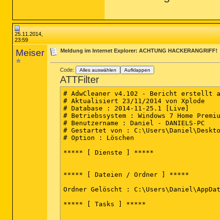
25.11.2014,
23:59
Meiser
Meldung im Internet Explorer: ACHTUNG HACKERANGRIFF!
Code:
Alles auswählen
Aufklappen
ATTFilter
# AdwCleaner v4.102 - Bericht erstellt a
# Aktualisiert 23/11/2014 von Xplode

# Database : 2014-11-25.1 [Live]

# Betriebssystem : Windows 7 Home Premiu
# Benutzername : Daniel - DANIELS-PC

# Gestartet von : C:\Users\Daniel\Deskto
# Option : Löschen

***** [ Dienste ] *****

***** [ Dateien / Ordner ] *****

Ordner Gelöscht : C:\Users\Daniel\AppDat
***** [ Tasks ] *****
