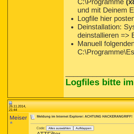
C:\Programme
(x
und mit Deinem Ed
Logfile hier poste
Deinstallation: 
deinstallieren =>
Manuell folgende
C:\Programme\Es
_________________
Logfiles bitte 
26.11.2014,
21:44
Meiser
Meldung im Internet Explorer: ACHTUNG HACKERANGRIFF!
Code:
Alles auswählen
Aufklappen