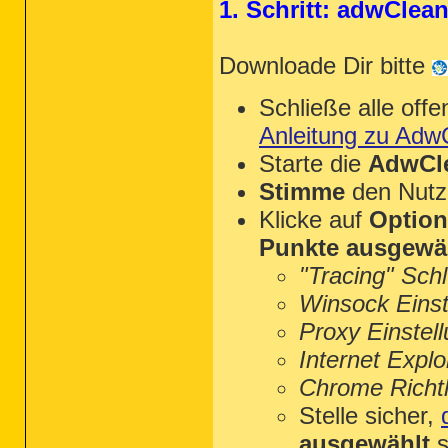
1. Schritt: adwClea
Downloade Dir bitte
Schließe alle of
Anleitung zu Adw
Starte die
AdwCle
Stimme
den Nutz
Klicke auf
Optio
Punkte ausgewä
"Tracing" Sch
Winsock Einst
Proxy Einstel
Internet Explo
Chrome Richtl
Stelle sicher,
ausgewählt
s