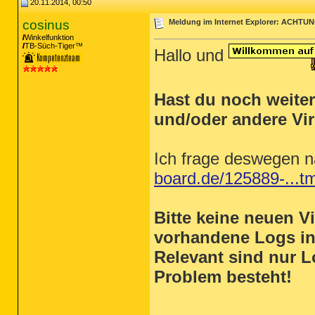
20.11.2014, 00:50
cosinus
Meldung im Internet Explorer: ACH
Winkelfunktion
TB-Süch-Tiger™
Hallo und
Hast du noch weite
und/oder andere Vi
Ich frage deswegen 
board.de/125889-...t
Bitte keine neuen 
vorhandene Logs i
Relevant sind nur L
Problem besteht!