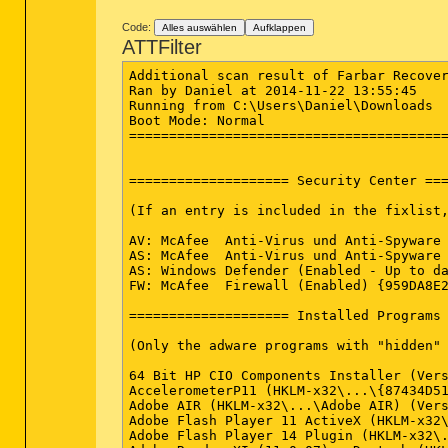
Code:
Alles auswählen
Aufklappen
ATTFilter
Additional scan result of Farbar Recovery Scan Tool (x64) Version: 22-11-2014
Ran by Daniel at 2014-11-22 13:55:45
Running from C:\Users\Daniel\Downloads
Boot Mode: Normal
==========================================================


==================== Security Center ========================

(If an entry is included in the fixlist, it will be removed.)

AV: McAfee  Anti-Virus und Anti-Spyware (Enabled - Up to date) {ADA629C7-7F48-5689-624A-3B76997E0892}
AS: McAfee  Anti-Virus und Anti-Spyware (Enabled - Up to date) {16C7C823-5972-5907-58FA-0004E2F9422F}
AS: Windows Defender (Enabled - Up to date) {D68DDC3A-831F-4fae-9E44-DA132C1ACF46}
FW: McAfee  Firewall (Enabled) {959DA8E2-3527-57D1-4915-924367AD4FE9}

==================== Installed Programs ======================

(Only the adware programs with "hidden" flag could be added to the fixlist to unhide them. The adware programs should be uninstalled manually.)

64 Bit HP CIO Components Installer (Version: 8.2.4 - Hewlett-Packard) Hidden
AccelerometerP11 (HKLM-x32\...\{87434D51-51DB-4109-B68F-A829ECDCF380}) (Version: 2.00.11.22 - STMicroelectronics)
Adobe AIR (HKLM-x32\...\Adobe AIR) (Version: 2.6.0.19120 - Adobe Systems Incorporated)
Adobe Flash Player 11 ActiveX (HKLM-x32\...\Adobe Flash Player ActiveX) (Version: 11.5.502.146 - Adobe Systems Incorporated)
Adobe Flash Player 14 Plugin (HKLM-x32\...\Adobe Flash Player Plugin) (Version: 14.0.0.125 - Adobe Systems Incorporated)
Adobe Reader XI (11.0.07) - Deutsch (HKLM-x32\...\{AC76BA86-7AD7-1031-7B44-AB0000000001}) (Version: 11.0.07 - Adobe Systems Incorporated)
Advanced Audio FX Engine (HKLM-x32\...\Advanced Audio FX Engine) (Version: 1.12.05 - Creative Technology Ltd)
ANNO 1404 - Königsedition (HKLM-x32\...\{3D9CF3CA-3AB0-4A82-9853-D7C43FD1D775}) (Version: 3.10.0000 - Ubisoft)
Apple Application Support (HKLM-x32\...\{5D09C772-ECB3-442B-9CC6-B4341C78FDC2}) (Version: 2.3.4 - Apple Inc.)
Apple Mobile Device Support (HKLM\...\{2F72F540-1F60-4266-9506-952B21D6640D}) (Version: 6.1.0.13 - Apple Inc.)
Apple Software Update (HKLM-x32\...\{789A5B64-9DD9-4BA5-915A-F0FC0A1B7BFE}) (Version: 2.1.3.127 - Apple Inc.)
Bonjour (HKLM\...\{6E3610B2-430D-4EB0-81E3-2B57E8B9DE8D}) (Version: 3.0.0.10 - Apple Inc.)
D3DX10 (x32 Version: 15.4.2368.0902 - Microsoft) Hidden
DDBAC (HKLM-x32\...\{F161B4FF-3976-4917-BD27-CA28C95A13AE}) (Version: 5.3.0 - DataDesign)
Dell DataSafe Local Backup - Support Software (HKLM-x32\...\{A9668246-FB70-4103-A1E3-66C9BC2EFB49}) (Version: 9.4.60 - Dell Inc.)
Dell DataSafe Local Backup (HKLM-x32\...\{0ED7EE95-6A97-47AA-AD73-152C08A15B04}) (Version: 9.4.60 - Dell Inc.)
Dell DataSafe Online (HKLM-x32\...\{7EC66A95-AC2D-4127-940B-0445A526AB2F}) (Version: 2.1.19634 - Dell)
Dell Driver Download Manager (HKU\S-1-5-21-1475396017-3527946468-472616140-1001\...\f031ef6ac137efc5) (Version: 2.1.0.0 - Dell Inc.)
Dell Edoc Viewer (HKLM\...\{8EBA8727-ADC2-477B-9D9A-1A1836BE4E05}) (Version: 1.0.0 - Dell Inc)
Dell Getting Started Guide (HKLM-x32\...\{7DB9F1E5-9ACB-410D-A7DC-7A3D023CE045}) (Version: 1.00.0000 - Dell Inc.)
Dell MusicStage (HKLM-x32\...\{3255BC3F-32BA-41ED-93A0-B9AEB6CDD9E6}) (Version: 1.5.201.0 - Fingertapps)
Dell PhotoStage (HKLM-x32\...\{E4335E82-17B3-460F-9E70-39D9BC269DB3}) (Version: 1.5.0.65 - ArcSoft)
Dell Stage (HKLM-x32\...\{56A0DD94-47D9-4AC8-B5A1-8A8CA77C4B89}) (Version: 1.5.201.0 - Fingertapps)
Dell Stage Remote (HKLM-x32\...\{2299EEBD-0A83-4B26-AA4A-057AE9E5BAE8}) (Version: 2.0.0.50 - ArcSoft)
Dell Stage Remote (HKLM-x32\...\{AF4D3C63-009B-4A17-B02E-D395065DD3F0}) (Version: 2.0.0.50 - ArcSoft)
Dell VideoStage  (HKLM-x32\...\InstallShield_{DCE0E79A-B9AC-41AC-98C1-7EF0538BCA7F}) (Version: 1.2.0.1712 - CyberLink Corp.)
Dell VideoStage  (x32 Version: 1.2.0.1712 - CyberLink Corp.) Hidden
Dell Webcam Central (HKLM-x32\...\Dell Webcam Central) (Version: 2.01.17 - Creative Technology Ltd)
Diablo III (HKLM-x32\...\Diablo III) (Version:  - Blizzard Entertainment)
DirectX 9 Runtime (x32 Version: 1.00.0000 - Sonic Solutions) Hidden
Dropbox (HKU\S-1-5-21-1475396017-3527946468-472616140-1001\...\Dropbox) (Version: 2.4.11 - Dropbox, Inc.)
Evernote v. 5.4 (HKLM-x32\...\{59071464-DAEE-11E3-9080-00163E98E7D0}) (Version: 5.4.0.3698 - Evernote Corp.)
Google Chrome (HKLM-x32\...\Google Chrome) (Version: 39.0.2171.65 - Google Inc.)
Google Toolbar for Internet Explorer (HKLM-x32\...\{2318C2B1-4965-11d4-9B18-009027A5CD4F}) (Version: 7.5.5111.1712 - Google Inc.)
Google Toolbar for Internet Explorer (x32 Version: 1.0.0 - Google Inc.) Hidden
Google Update Helper (x32 Version: 1.3.25.11 - Google Inc.) Hidden
Intel PROSet Wireless (x32 Version:  - ) Hidden
Intel(R) Control Center (HKLM-x32\...\{F8A9085D-4C7A-41a9-8A77-C8998A96C421}) (Version: 1.2.1.1007 - Intel Corporation)
Intel(R) Management Engine Components (HKLM-x32\...\{65153EA5-8B6E-43B6-857B-C6E4FC25798A}) (Version: 7.0.0.1144 - Intel Corporation)
Intel(R) Processor Graphics (HKLM-x32\...\{F0E3AD40-2BBD-4360-9C76-B9AC9A5886EA}) (Version: 8.15.10.2342 - Intel Corporation)
Intel(R) PROSet/Wireless WiFi-Software (HKLM\...\{25FBDA9A-E868-4B3B-B9FF-D923818511A1}) (Version: 14.2.0000 - Intel Corporation)
iTunes (HKLM\...\{0225AD21-F3E2-4916-BFF3