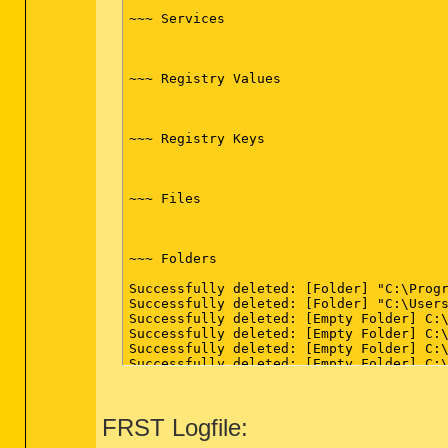
~~~ Services

*************************

AdwCleaner[R0].txt - [2289 octets] - [25
AdwCleaner[S0].txt - [2210 octets] - [25
~~~ Registry Values

########## EOF - C:\AdwCleaner\AdwCleane
~~~ Registry Keys

~~~ Files

~~~ Folders

Successfully deleted: [Folder] "C:\Progr
Successfully deleted: [Folder] "C:\Users
Successfully deleted: [Empty Folder] C:\
Successfully deleted: [Empty Folder] C:\
Successfully deleted: [Empty Folder] C:\
Successfully deleted: [Empty Folder] C:\
Successfully deleted: [Empty Folder] C:\
Successfully deleted: [Empty Folder] C:\
Successfully deleted: [Empty Folder] C:\
FRST Logfile:
Successfully deleted: [Empty Folder] C:\
Successfully deleted: [Empty Folder] C:\