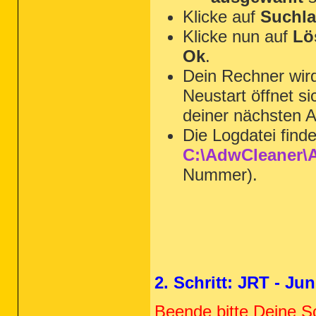
Klicke auf
Suchla
Klicke nun auf
Lö
Ok
.
Dein Rechner wi
Neustart öffnet s
deiner nächsten A
Die Logdatei find
C:\AdwCleaner\A
Nummer).
2. Schritt: JRT - J
Beende bitte Deine S