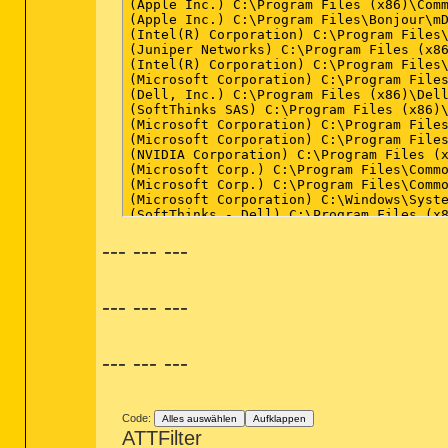
--- --- ---
--- --- ---
--- --- ---
Code:
Alles auswählen
Aufklappen
ATTFilter