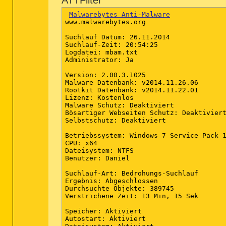
ATTFilter
Malwarebytes Anti-Malware
www.malwarebytes.org

Suchlauf Datum: 26.11.2014

Suchlauf-Zeit: 20:54:25

Logdatei: mbam.txt

Administrator: Ja

Version: 2.00.3.1025

Malware Datenbank: v2014.11.26.06

Rootkit Datenbank: v2014.11.22.01

Lizenz: Kostenlos

Malware Schutz: Deaktiviert

Bösartiger Webseiten Schutz: Deaktiviert
Selbstschutz: Deaktiviert

Betriebssystem: Windows 7 Service Pack 1
CPU: x64

Dateisystem: NTFS

Benutzer: Daniel

Suchlauf-Art: Bedrohungs-Suchlauf

Ergebnis: Abgeschlossen

Durchsuchte Objekte: 389745

Verstrichene Zeit: 13 Min, 15 Sek

Speicher: Aktiviert

Autostart: Aktiviert
