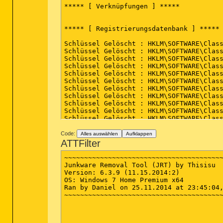
***** [ Verknüpfungen ] *****

***** [ Registrierungsdatenbank ] *****

Schlüssel Gelöscht : HKLM\SOFTWARE\Class
Schlüssel Gelöscht : HKLM\SOFTWARE\Class
Schlüssel Gelöscht : HKLM\SOFTWARE\Class
Schlüssel Gelöscht : HKLM\SOFTWARE\Class
Schlüssel Gelöscht : HKLM\SOFTWARE\Class
Schlüssel Gelöscht : HKLM\SOFTWARE\Class
Schlüssel Gelöscht : HKLM\SOFTWARE\Class
Schlüssel Gelöscht : HKLM\SOFTWARE\Class
Schlüssel Gelöscht : HKLM\SOFTWARE\Class
Schlüssel Gelöscht : HKLM\SOFTWARE\Class
Schlüssel Gelöscht : HKLM\SOFTWARE\Class
Schlüssel Gelöscht : HKLM\SOFTWARE\Class
Code:
Alles auswählen
Aufklappen
***** [ Browser ] *****

ATTFilter
-\\ Internet Explorer v11.0.9600.17420

~~~~~~~~~~~~~~~~~~~~~~~~~~~~~~~~~~~~~~~~
Junkware Removal Tool (JRT) by Thisisu

Version: 6.3.9 (11.15.2014:2)

-\\ Mozilla Firefox v13.0.1 (de)

OS: Windows 7 Home Premium x64

Ran by Daniel on 25.11.2014 at 23:45:04,
~~~~~~~~~~~~~~~~~~~~~~~~~~~~~~~~~~~~~~~~
-\\ Google Chrome v39.0.2171.71

[C:\Users\Daniel\AppData\Local\Google\Ch
[C:\Users\Daniel\AppData\Local\Google\Ch