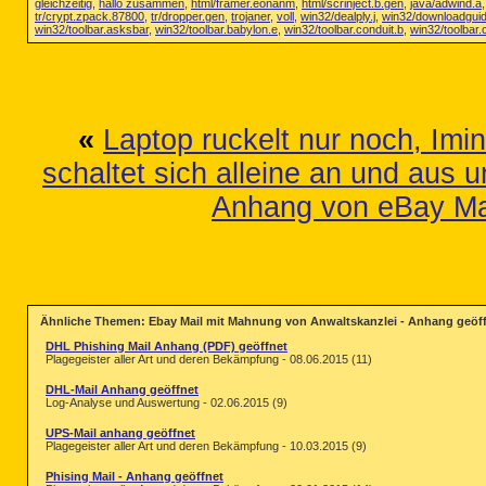
gleichzeitig
,
hallo zusammen
,
html/framer.eonanm
,
html/scrinject.b.gen
,
java/adwind.a
tr/crypt.zpack.87800
,
tr/dropper.gen
,
trojaner
,
voll
,
win32/dealply.j
,
win32/downloadguid
win32/toolbar.asksbar
,
win32/toolbar.babylon.e
,
win32/toolbar.conduit.b
,
win32/toolbar.
«
Laptop ruckelt nur noch, Imin
schaltet sich alleine an und aus u
Anhang von eBay Mah
Ähnliche Themen: Ebay Mail mit Mahnung von Anwaltskanzlei - Anhang geöff
DHL Phishing Mail Anhang (PDF) geöffnet
Plagegeister aller Art und deren Bekämpfung - 08.06.2015 (11)
DHL-Mail Anhang geöffnet
Log-Analyse und Auswertung - 02.06.2015 (9)
UPS-Mail anhang geöffnet
Plagegeister aller Art und deren Bekämpfung - 10.03.2015 (9)
Phising Mail - Anhang geöffnet