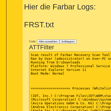
Hier die Farbar Logs:
FRST.txt
Code:
Alles auswählen
Aufklappen
ATTFilter
Scan result of Farbar Recovery Scan Tool 
Ran by User (administrator) on User-PC on
Running from D:\Downloads

Platform: Windows 7 Professional Service
Internet Explorer Version 11

Boot Mode: Normal

==================== Processes (Whitelist
(IDT, Inc.) C:\Program Files\IDT\WDM\stac
(Microsoft Corporation) C:\Windows\System
(Avira Operations GmbH & Co. KG) C:\Prog
(Andrea Electronics Corporation) C:\Progr
(Apple Inc.) C:\Program Files (x86)\Comm