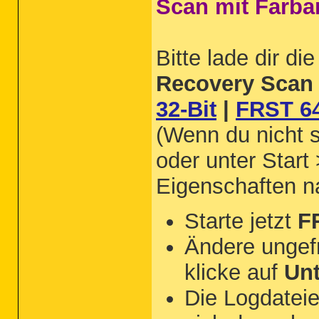
Scan mit Farba
Bitte lade dir d
Recovery Scan 
32-Bit
|
FRST 64
(Wenn du nicht s
oder unter Start
Eigenschaften 
Starte jetzt
F
Ändere ungef
klicke auf
Un
Die Logdateie