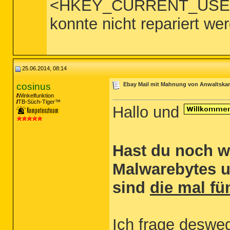
<HKEY_CURRENT_USER\SO
konnte nicht repariert we
25.06.2014, 08:14
cosinus
Ebay Mail mit Mahnung von Anwaltskanz
Winkelfunktion
TB-Süch-Tiger™
Hallo und
Hast du noch w
Malwarebytes u
sind
die mal f
Ich frage desw