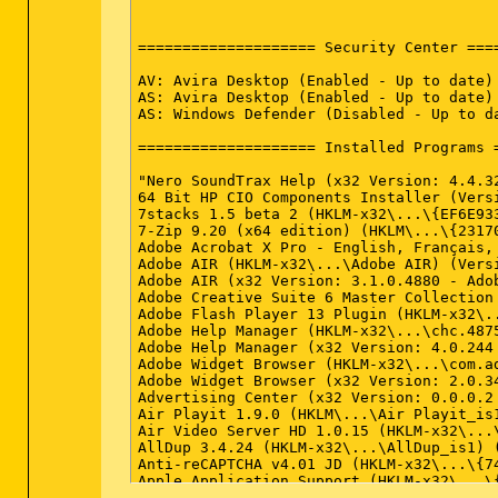
==================== Security Center ====
AV: Avira Desktop (Enabled - Up to date) 
AS: Avira Desktop (Enabled - Up to date) 
AS: Windows Defender (Disabled - Up to d
==================== Installed Programs =
"Nero SoundTrax Help (x32 Version: 4.4.32
64 Bit HP CIO Components Installer (Versi
7stacks 1.5 beta 2 (HKLM-x32\...\{EF6E93
7-Zip 9.20 (x64 edition) (HKLM\...\{2317
Adobe Acrobat X Pro - English, Français,
Adobe AIR (HKLM-x32\...\Adobe AIR) (Vers
Adobe AIR (x32 Version: 3.1.0.4880 - Adob
Adobe Creative Suite 6 Master Collection
Adobe Flash Player 13 Plugin (HKLM-x32\.
Adobe Help Manager (HKLM-x32\...\chc.487
Adobe Help Manager (x32 Version: 4.0.244 
Adobe Widget Browser (HKLM-x32\...\com.a
Adobe Widget Browser (x32 Version: 2.0.34
Advertising Center (x32 Version: 0.0.0.2 
Air Playit 1.9.0 (HKLM\...\Air Playit_is1
Air Video Server HD 1.0.15 (HKLM-x32\...
AllDup 3.4.24 (HKLM-x32\...\AllDup_is1) 
Anti-reCAPTCHA v4.01 JD (HKLM-x32\...\{7
Apple Application Support (HKLM-x32\...\
Apple Mobile Device Support (HKLM\...\{7