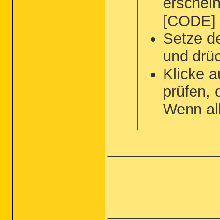
erschei
[CODE] 
Setze d
und drü
Klicke a
prüfen, 
Wenn all
_____________
_____________