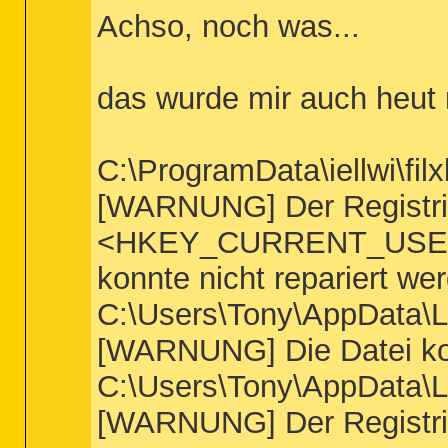
Achso, noch was...
das wurde mir auch heut 
C:\ProgramData\iellwi\filx
[WARNUNG] Der Registri
<HKEY_CURRENT_USER\S
konnte nicht repariert we
C:\Users\Tony\AppData\L
[WARNUNG] Die Datei kon
C:\Users\Tony\AppData\L
[WARNUNG] Der Registri