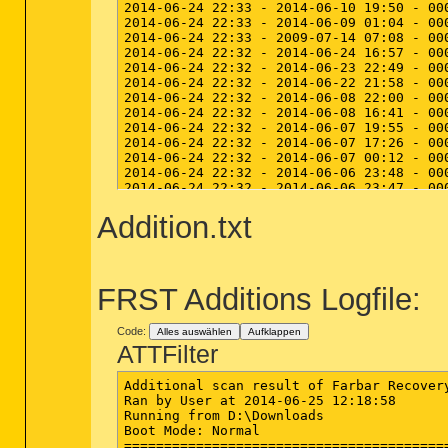
Addition.txt
FRST Additions Logfile:
Code:
Alles auswählen
Aufklappen
ATTFilter
Additional scan result of Farbar Recovery
2014-06-06 18:39 - 2014-06-06 18:39 - 00
Ran by User at 2014-06-25 12:18:58

2014-06-06 18:39 - 2014-06-06 18:39 - 00
Running from D:\Downloads

Boot Mode: Normal

=========================================