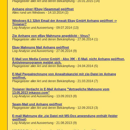
Plagegeister aller Art und deren Bekämpfung - 20.01.2015 (14)
Anhang einer (Ebay-)Spammail geöffnet
Alles rund um Windows - 14.10.2014 (2)
Windows 8.1 32bit Email der Anwalt Ebay GmbH Anhang geöffnet ->
Trojaner?
Log-Analyse und Auswertung - 09.07.2014 (13)
Zip Anhang von eBay Mahnung angeklickt - Virus?
Plagegeister aller Art und deren Bekämpfung - 27.06.2014 (1)
Ebay Mahnung Mail Anhang geöffnet
Log-Analyse und Auswertung - 27.06.2014 (9)
E-Mail von Media Center GmbH - Abo 39€ - E-Mail, nicht Anhang geöffnet,
Antivirenprogramm meldet sich.
Plagegeister aller Art und deren Bekämpfung - 24.04.2014 (5)
E-Mail Paypalrechnung von Anwaltskanzlei mit zip-Datei im Anhang
geöffnet.
Plagegeister aller Art und deren Bekämpfung - 21.03.2014 (7)
Trojaner-Verdacht in E-Mail Anhang "Vertragliche Mahnung vom
13.05.2013 inkasso.com"
Log-Analyse und Auswertung - 13.09.2013 (8)
Spam-Mail und Anhang geöffnet
Plagegeister aller Art und deren Bekämpfung - 12.09.2013 (3)
E-mail Mahnung die .zip Datei mit MS-Dos anwendung enthält (leider
geöffnet)
Log-Analyse und Auswertung - 21.08.2013 (9)