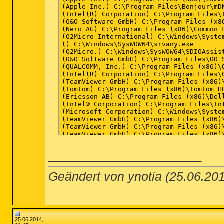
(Apple Inc.) C:\Program Files\Bonjour\mDN
(Intel(R) Corporation) C:\Program Files\I
(O&O Software GmbH) C:\Program Files (x8
(Nero AG) C:\Program Files (x86)\Common F
(O2Micro International) C:\Windows\System
() C:\Windows\SysWOW64\srvany.exe

(O2Micro.) C:\Windows\SysWOW64\SDIOAssist
(O&O Software GmbH) C:\Program Files\OO S
(QUALCOMM, Inc.) C:\Program Files (x86)\
(Intel(R) Corporation) C:\Program Files\
(TeamViewer GmbH) C:\Program Files (x86)
(TomTom) C:\Program Files (x86)\TomTom HO
(Ericsson AB) C:\Program Files (x86)\Dell
(Intel® Corporation) C:\Program Files\Int
(Microsoft Corporation) C:\Windows\System
(TeamViewer GmbH) C:\Program Files (x86)\
(TeamViewer GmbH) C:\Program Files (x86)\
(TeamViewer GmbH) C:\Program Files (x86)\
(Intel Corporation) C:\Windows\System32\i
__________________
(Intel Corporation) C:\Windows\System32\h
(Intel Corporation) C:\Windows\System32\i
(Adobe Systems Incorporated) C:\Program 
(Logitech Inc.) C:\Program Files\Logitech
Geändert von ynotia (25.06.2
(Alps Electric Co., Ltd.) C:\Program File
(Logitech, Inc.) C:\Program Files\Logitec
(IDT, Inc.) C:\Program Files\IDT\WDM\sttr
(Intel(R) Corporation) C:\Program Files\
(O&O Software GmbH) C:\Program Files\OO S
(FalNET) C:\Program Files (x86)\FalNET G
25.06.2014,