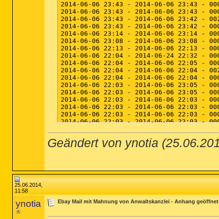
(Logitech Inc.) C:\Program Files\Logitech
(Logitech Inc.) C:\Program Files\Logitech
(Logitech Inc.) C:\Program Files\Logitech
(Logitech Inc.) C:\Program Files\Logitec
(Logitech Inc.) C:\Program Files\Logitec
(Logitech Inc.) C:\Program Files\Logitec
(Logitech Inc.) C:\Program Files\Logitech
(Logitech Inc.) C:\Program Files\Logitech
(Apple Inc.) C:\Program Files\iPod\bin\iP
(Brother Industries, Ltd.) C:\Program Fil
(Otaku Software Pty Ltd) C:\Program Files
(TechSmith Corporation) C:\Program Files
(Digiarty, Inc.) C:\Program Files\Digiart
(Microsoft Corporation) C:\Windows\splwow
(Intel Corporation) C:\Program Files (x8
(Intel Corporation) C:\Program Files (x8
(Microsoft Corporation) C:\Program Files
(Malwarebytes Corporation) C:\Program Fi
Geändert von ynotia (25.06.2
25.06.2014,
11:58
ynotia
Ebay Mail mit Mahnung von Anwaltskanzlei - Anhang geöffnet 