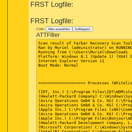
FRST Logfile:
FRST Logfile:
Code:
Alles auswählen
Aufklappen
ATTFilter
Scan result of Farbar Recovery Scan Tool (FRST.txt) (x64) Version: 02-06-2014
Ran by Muriel (administrator) on RUNNINGRABBIT on 05-06-2014 13:39:50
Running from C:\Users\Muriel\Downloads
Platform: Windows 8.1 (Update 1) (X64) OS Language: German Standard
Internet Explorer Version 11
Boot Mode: Normal



==================== Processes (Whitelisted) =================

(IDT, Inc.) C:\Program Files\IDT\WDM\stacsv64.exe
(Hewlett-Packard Company) C:\Windows\System32\hpservice.exe
(Avira Operations GmbH & Co. KG) C:\Program Files (x86)\Avira\AntiVir Desktop\sched.exe
(Avira Operations GmbH & Co. KG) C:\Program Files (x86)\Avira\AntiVir Desktop\avguard.exe
(Apple Inc.) C:\Program Files (x86)\Common Files\Apple\Mobile Device Support\AppleMobileDeviceService.exe
(Avira Operations GmbH & Co. KG) C:\Program Files (x86)\Avira\AntiVir Desktop\avshadow.exe
(Apple Inc.) C:\Program Files\Bonjour\mDNSResponder.exe
(Hewlett-Packard Development Company, L.P.) C:\Program Files (x86)\Hewlett-Packard\HP Quick Launch\HPWMISVC.exe
(Microsoft Corporation) C:\Windows\System32\dasHost.exe
(Intel(R) Corporation) C:\Program Files\Intel\iCLS Client\HeciServer.exe
(Intel Corporation) C:\Program Files (x86)\Intel\Intel(R) Management Engine Components\DAL\Jhi_service.exe
(Nitro PDF Software) C:\Program Files\Common Files\Nitro\Reader\3.0\NitroPDFReaderDriverService3x64.exe
(TuneUp Software) C:\Program Files (x86)\TuneUp Utilities 2013\TuneUpUtilitiesService64.exe
() C:\Program Files (x86)\BatBrowse\updateBatBrowse.exe
() C:\Program Files (x86)\BatBrowse\bin\utilBatBrowse.exe
(Hewlett-Packard Company) C:\Program Files (x86)\Hewlett-Packard\HP Support Framework\HPSA_Service.exe
(Apple Inc.) C:\Program Files\iPod\bin\iPodService.exe
(Hewlett-Packard) C:\Program Files (x86)\Hewlett-Packard\HP Connected Remote\HPConnectedRemoteService.exe
(Intel Corporation) C:\Program Files (x86)\Intel\Intel(R) Rapid Storage Technology\IAStorDataMgrSvc.exe
(Hewlett-Packard Company) C:\Program Files (x86)\Hewlett-Packard\Shared\hpqwmiex.exe
(Realsil Microelectronics Inc.) C:\Program Files (x86)\Realtek\Realtek PCIE Card Reader\RIconMan.exe
(Intel Corporation) C:\Program Files (x86)\Intel\Intel(R) Management Engine Components\FWService\IntelMeFWService.exe
(Intel Corporation) C:\Program Files (x86)\Intel\Intel(R) Management Engine Components\LMS\LMS.exe
(Symantec Corporation) C:\Program Files (x86)\Norton Internet Security\Engine\20.5.0.28\ccsvchst.exe
(Intel Corporation) C:\Program Files (x86)\Intel\Intel(R) Management Engine Components\UNS\UNS.exe
(Systweak) C:\Program Files (x86)\Advanced System Protector\AdvancedSystemProtector.exe
(TuneUp Software) C:\Program Files (x86)\TuneUp Utilities 2013\TuneUpUtilitiesApp64.exe
(Symantec Corporation) C:\Program Files (x86)\Norton Internet Security\Engine\20.5.0.28\ccsvchst.exe
() C:\Program Files (x86)\BatBrowse\bin\BatBrowse.BrowserAdapter.exe
(Microsoft Corporation) C:\Windows\System32\SkyDrive.exe
(Hewlett-Packard) C:\Program Files (x86)\Hewlett-Packard\HP Connected Remote\HPConnectedRemoteUser.exe
(Intel Corporation) C:\Windows\System32\igfxtray.exe
(Intel Corporation) C:\Windows\System32\igfxsrvc.exe
(Intel Corporation) C:\Windows\System32\hkcmd.exe
(Intel Corporation) C:\Windows\System32\igfxpers.exe
(IDT, Inc.) C:\Program Files\IDT\WDM\sttray64.exe
(Synaptics Incorporated) C:\Program Files\Synaptics\SynTP\SynTPEnh.exe
(Synaptics Incorporated) C:\Program Files\Synaptics\SynTP\SynTPHelper.exe
(CyberLink Corp.) C:\Program Files (x86)\CyberLink\Power2Go8\Power2GoExpress8.exe
(MyPCBackup.com) C:\Program Files (x86)\MyPC Backup\MyPC Backup.exe
(OpenOffice.org) C:\Program Files (x86)\OpenOffice.org 3\program\soffice.exe
(Hewlett-Packard Development Company, L.P.) C:\Program Files (x86)\Hewlett-Packard\HP Quick Launch\HPMSGSVC.exe
(Apple Inc.) C:\Program Files (x86)\iTunes\iTunesHelper.exe
(Avira Operations GmbH & Co. KG) C:\Program Files (x86)\Avira\AntiVir Desktop\avgnt.exe
(CyberLink Corp.) C:\Program Files (x86)\CyberLink\PowerDVD10\PDVD10Serv.exe
(OpenOffice.org) C:\Program Files (x86)\OpenOffice.org 3\program\soffice.bin
(Oracle Corporation) C:\Program Files (x86)\Common Files\Java\Java Update\jusched.exe
(CyberLink) C:\Program Files (x86)\CyberLink\YouCam\YCMMirage.exe
(CyberLink) C:\Program Files (x86)\CyberLink\Power2Go8\CLMLSvc_P2G8.exe
(Hewlett-Packard Development Company, L.P.) C:\Program Files (x86)\Hewlett-Packard\HP CoolSense\CoolSense.exe
(Microsoft Corporation) C:\Windows\System32\SettingSyncHost.exe
(Microsoft Corporation) C:\Program Files\WindowsApps\Microsoft.Reader_6.3.9654.17044_x64__8wekyb3d8bbwe\glcnd.exe
(Microsoft Corporation) C:\Windows\System32\WWAHost.exe
() C:\Program Files (x86)\BatBrowse\bin\BatBrowse.PurBrowse64.exe
(TuneUp Software) C:\Program Files (x86)\TuneUp Utilities 2013\OneClick.exe
(TuneUp Software) C:\Program Files (x86)\TuneUp Utilities 2013\OneClickStarter.exe
(Mozilla Corporation) C:\Program Files (x86)\Mozilla Firefox\firefox.exe
(Adobe Systems, Inc.) C:\Windows\SysWOW64\Macromed\Flash\FlashPlayerPlugin_13_0_0_214.exe
(Adobe Systems, Inc.) C:\Windows\SysWOW64\Macromed\Flash\FlashPlayerPlugin_13_0_0_214.exe
(Microsoft Corporation) C: