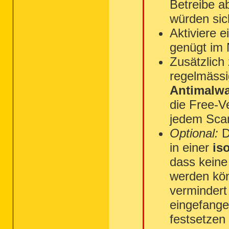
Betreibe ab
würden sic
Aktiviere 
genügt im N
Zusätzlich
regelmäss
Antimalw
die Free-V
jedem Sca
Optional:
D
in einer
is
dass kein
werden kön
vermindert
eingefange
festsetzen