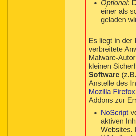
Optional:
D
einer als 
geladen wi
Es liegt in de
verbreitete A
Malware-Autore
kleinen Sicher
Software
(z.B.
Anstelle des I
Mozilla Firefox
Addons zur Em
NoScript
ve
aktiven Inh
Websites. 