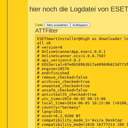
hier noch die Logdatei von ESE
Code:
Alles auswählen
Aufklappen
ATTFilter
ESETSmartInstaller@High as downloader lo
all ok

# version=8

# OnlineScannerApp.exe=1.0.0.1

# OnlineScanner.ocx=1.0.0.7587

# api_version=3.0.2

# EOSSerial=0fe0b589b3b17a48969b823d773f
# engine=18576

# end=finished

# remove_checked=false

# archives_checked=true

# unwanted_checked=true

# unsafe_checked=false

# antistealth_checked=true

# utc_time=2014-06-05 08:15:06

# local_time=2014-06-05 10:15:06 (+0100,
# country="Germany"

# lang=1031

# osver=6.2.9200 NT 

# compatibility_mode_1='Avira Desktop'

# compatibility_mode=1810 16777213 100 1