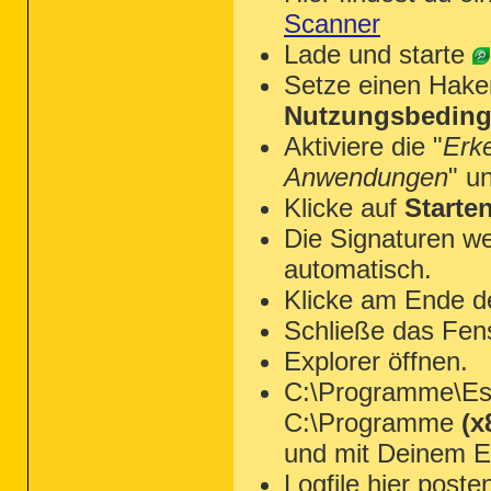
Scanner
Lade und starte
Setze einen Hake
Nutzungsbeding
Aktiviere die "
Erk
Anwendungen
" u
Klicke auf
Starte
Die Signaturen we
automatisch.
Klicke am Ende d
Schließe das Fen
Explorer öffnen.
C:\Programme\Ese
C:\Programme
(x
und mit Deinem Ed
Logfile hier poste