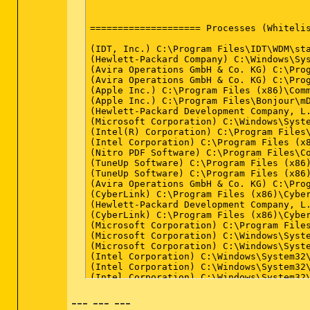
***** [ Browser ] *****

-\\ Internet Explorer v11.0.9600.17037

-\\ Mozilla Firefox v29.0.1 (de)

[ Datei : C:\Users\Muriel\AppData\Roamin
*************************

AdwCleaner[R0].txt - [4048 octets] - [05
AdwCleaner[S0].txt - [3796 octets] - [05
########## EOF - C:\AdwCleaner\AdwCleane
--- --- ---