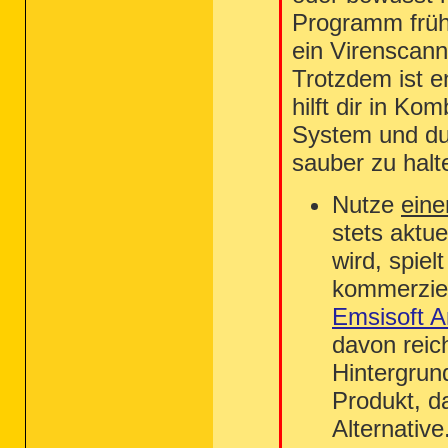
Programm frühe
ein Virenscann
Trotzdem ist e
hilft dir in Ko
System und du
sauber zu halt
Nutze
eine
stets aktu
wird, spie
kommerziel
Emsisoft A
davon reich
Hintergrun
Produkt, d
Alternative