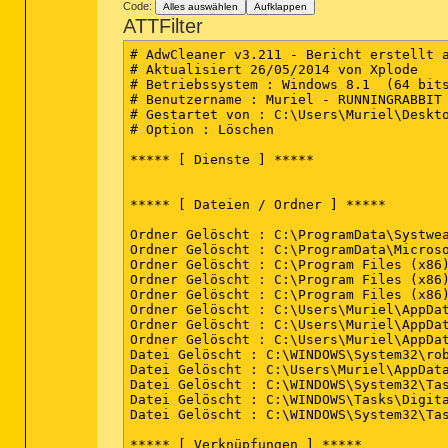
Code:
Alles auswählen
Aufklappen
ATTFilter
# AdwCleaner v3.211 - Bericht erstellt a
# Aktualisiert 26/05/2014 von Xplode

# Betriebssystem : Windows 8.1  (64 bits
# Benutzername : Muriel - RUNNINGRABBIT

# Gestartet von : C:\Users\Muriel\Deskto
# Option : Löschen

***** [ Dienste ] *****

***** [ Dateien / Ordner ] *****

Ordner Gelöscht : C:\ProgramData\Systwea
Ordner Gelöscht : C:\ProgramData\Microso
Ordner Gelöscht : C:\Program Files (x86)
Ordner Gelöscht : C:\Program Files (x86)
Ordner Gelöscht : C:\Program Files (x86)
Ordner Gelöscht : C:\Users\Muriel\AppDat
Ordner Gelöscht : C:\Users\Muriel\AppDat
Ordner Gelöscht : C:\Users\Muriel\AppDat
Datei Gelöscht : C:\WINDOWS\System32\rob
Datei Gelöscht : C:\Users\Muriel\AppData
Datei Gelöscht : C:\WINDOWS\System32\Tas
Datei Gelöscht : C:\WINDOWS\Tasks\Digita
Datei Gelöscht : C:\WINDOWS\System32\Tas
***** [ Verknüpfungen ] *****
