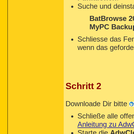
Suche und deinsta
BatBrowse 20
MyPC Backu
Schliesse das Fen
wenn das geforde
Schritt 2
Downloade Dir bitte
Schließe alle of
Anleitung zu Adw
Starte die
AdwCle