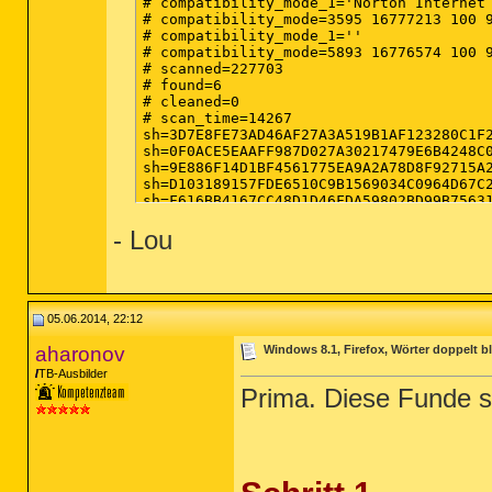
# compatibility_mode_1='Norton Internet 
# compatibility_mode=3595 16777213 100 9
# compatibility_mode_1=''

# compatibility_mode=5893 16776574 100 9
# scanned=227703

# found=6

# cleaned=0

# scan_time=14267

sh=3D7E8FE73AD46AF27A3A519B1AF123280C1F
sh=0F0ACE5EAAFF987D027A30217479E6B4248C
sh=9E886F14D1BF4561775EA9A2A78D8F92715A
sh=D103189157FDE6510C9B1569034C0964D67C
sh=F616BB4167CC48D1D46FDA59802BD99B7563
sh=07CB3F71C7B89C46911DCEFD7A28F1268CA3
- Lou
05.06.2014, 22:12
aharonov
Windows 8.1, Firefox, Wörter doppelt 
TB-Ausbilder
Prima. Diese Funde s