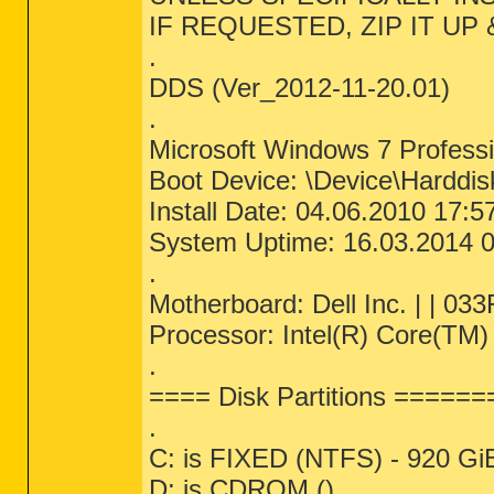
IF REQUESTED, ZIP IT UP 
.
DDS (Ver_2012-11-20.01)
.
Microsoft Windows 7 Professi
Boot Device: \Device\Harddi
Install Date: 04.06.2010 17:5
System Uptime: 16.03.2014 0
.
Motherboard: Dell Inc. | | 03
Processor: Intel(R) Core(TM
.
==== Disk Partitions ====
.
C: is FIXED (NTFS) - 920 GiB
D: is CDROM ()