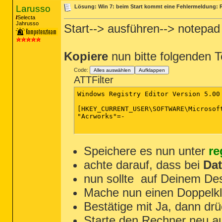
Larusso
Lösung: Win 7: beim Start kommt eine Fehlermeldung: 
Selecta
Jahrusso
Start--> ausführen--> notepad 
Kopiere
nun bitte folgenden 
Code:
Alles auswählen
Aufklappen
ATTFilter
Windows Registry Editor Version 5.00

[HKEY_CURRENT_USER\SOFTWARE\Microsoft
"Acrworks"=-

Speichere es nun unter
re
achte darauf, dass bei
Dat
nun sollte
auf Deinem Des
Mache nun einen Doppelkli
Bestätige mit Ja, dann dr
Starte den Rechner neu a