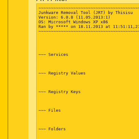
~~~~~~~~~~~~~~~~~~~~~~~~~~~~~~~~~~~~~~~~~
Junkware Removal Tool (JRT) by Thisisu

Version: 6.0.8 (11.05.2013:1)

OS: Microsoft Windows XP x86

Ran by ***** on 18.11.2013 at 11:51:11,21
~~~~~~~~~~~~~~~~~~~~~~~~~~~~~~~~~~~~~~~~~
~~~ Services

~~~ Registry Values

~~~ Registry Keys

~~~ Files

~~~ Folders
