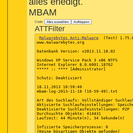
alles erledigt.
MBAM
Code:
Alles auswählen
Aufklappen
ATTFilter
Malwarebytes Anti-Malware
  (Test) 1.75.0
www.malwarebytes.org

Datenbank Version: v2013.11.18.02

Windows XP Service Pack 3 x86 NTFS

Internet Explorer 8.0.6001.18702

***** :: **** [Administrator]

Schutz: Deaktiviert

18.11.2013 10:59:49

mbam-log-2013-11-18 (10-59-49).txt

Art des Suchlaufs: Vollständiger Suchlauf
Aktivierte Suchlaufeinstellungen: Speich
Deaktivierte Suchlaufeinstellungen: P2P

Durchsuchte Objekte: 414431

Laufzeit: 44 Minute(n), 34 Sekunde(n)

Infizierte Speicherprozesse: 0

(Keine bösartigen Objekte gefunden)
