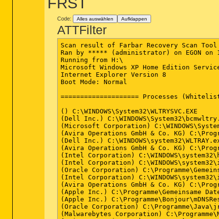
FRST
########## EOF - C:\AdwCleaner\AdwCleaner
Code:
Alles auswählen
Aufklappen
ATTFilter
Scan result of Farbar Recovery Scan Tool 
Ran by ***** (administrator) on EGON on 1
Running from H:\

Microsoft Windows XP Home Edition Servic
Internet Explorer Version 8

Boot Mode: Normal

==================== Processes (Whitelist
() C:\WINDOWS\System32\WLTRYSVC.EXE

(Dell Inc.) C:\WINDOWS\System32\bcmwltry.
(Microsoft Corporation) C:\WINDOWS\System
(Avira Operations GmbH & Co. KG) C:\Progr
(Dell Inc.) C:\WINDOWS\system32\WLTRAY.ex
(Avira Operations GmbH & Co. KG) C:\Progr
(Intel Corporation) C:\WINDOWS\system32\h
(Intel Corporation) C:\WINDOWS\system32\i
(Oracle Corporation) C:\Programme\Gemeins
(Intel Corporation) C:\WINDOWS\system32\i
(Avira Operations GmbH & Co. KG) C:\Progr
(Apple Inc.) C:\Programme\Gemeinsame Dat
(Apple Inc.) C:\Programme\Bonjour\mDNSRes
(Oracle Corporation) C:\Programme\Java\jr
(Malwarebytes Corporation) C:\Programme\