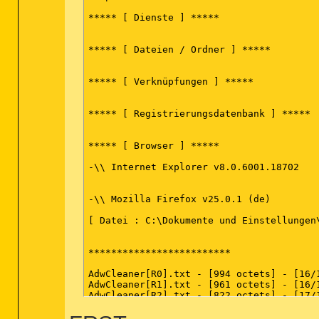
***** [ Dienste ] *****

***** [ Dateien / Ordner ] *****

***** [ Verknüpfungen ] *****

***** [ Registrierungsdatenbank ] *****

***** [ Browser ] *****

-\\ Internet Explorer v8.0.6001.18702

-\\ Mozilla Firefox v25.0.1 (de)

[ Datei : C:\Dokumente und Einstellungen
*************************

AdwCleaner[R0].txt - [994 octets] - [16/1
AdwCleaner[R1].txt - [961 octets] - [16/1
AdwCleaner[R2].txt - [822 octets] - [17/1
AdwCleaner[S0].txt - [1054 octets] - [16/