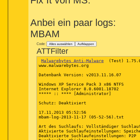
Fix It von MS.
Anbei ein paar logs:
MBAM
Code:
Alles auswählen
Aufklappen
ATTFilter
Malwarebytes Anti-Malware
  (Test) 1.75.0
www.malwarebytes.org

Datenbank Version: v2013.11.16.07

Windows XP Service Pack 3 x86 NTFS

Internet Explorer 8.0.6001.18702

***** :: **** [Administrator]

Schutz: Deaktiviert

17.11.2013 05:52:56

mbam-log-2013-11-17 (05-52-56).txt

Art des Suchlaufs: Vollständiger Suchlauf
Aktivierte Suchlaufeinstellungen: Speich
Deaktivierte Suchlaufeinstellungen: P2P
