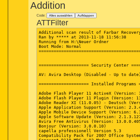
BHO: Java(tm) Plug-In 2 SSV Helper - {DB
Addition
Toolbar: HKCU - &Adresse - {01E04581-4EE
Toolbar: HKCU - &Links - {0E5CBF21-D15F-
DPF: {17492023-C23A-453E-A040-C7C580BBF7
Code:
Alles auswählen
Aufklappen
DPF: {6E32070A-766D-4EE6-879C-DC1FA91D2F
ATTFilter
Handler: http\0x00000001 - {E1D2BF42-A96
Handler: http\oledb - {E1D2BF40-A96B-11d
Additional scan result of Farbar Recovery
Handler: https\0x00000001 - {E1D2BF42-A9
Ran by ***** at 2013-11-18 11:56:38

Handler: https\oledb - {E1D2BF40-A96B-11
Running from H:\Neuer Ordner

Handler: ipp\0x00000001 - {E1D2BF42-A96B
Boot Mode: Normal

Handler: msdaipp\0x00000001 - {E1D2BF42-
=========================================
Handler: msdaipp\oledb - {E1D2BF40-A96B-
Winsock: Catalog5 04 C:\Programme\Bonjour
==================== Security Center ====
FireFox:

========

AV: Avira Desktop (Disabled - Up to date)
FF ProfilePath: C:\Dokumente und Einstel
FF NetworkProxy: "user_pref("extensions.
==================== Installed Programs =
FF NetworkProxy: "user_pref("extensions.
FF NetworkProxy: "user_pref("extensions.
Adobe Flash Player 11 ActiveX (Version: 1
FF NetworkProxy: "user_pref("extensions.
Adobe Flash Player 11 Plugin (Version: 11
FF NetworkProxy: "user_pref("extensions.
Adobe Reader XI (11.0.05) - Deutsch (Vers
FF NetworkProxy: "user_pref("extensions.
Apple Application Support (Version: 2.3.4
FF NetworkProxy: "user_pref("extensions.
Apple Mobile Device Support (Version: 6.1
FF NetworkProxy: "user_pref("extensions.
Apple Software Update (Version: 2.1.3.127
FF NetworkProxy: "user_pref("extensions.
Avira Free Antivirus (Version: 13.0.0.405
FF NetworkProxy: "user_pref("extensions.
Bonjour (Version: 3.0.0.10)

FF NetworkProxy: "user_pref("extensions.
capella professionell Version 5.3

FF NetworkProxy: "user_pref("extensions.
Compatibility Pack für 2007 Office System
FF NetworkProxy: "user_pref("extensions.