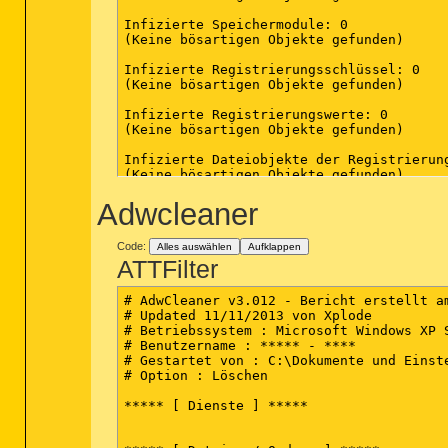
Infizierte Speichermodule: 0

(Keine bösartigen Objekte gefunden)

Infizierte Registrierungsschlüssel: 0

(Keine bösartigen Objekte gefunden)

Infizierte Registrierungswerte: 0

(Keine bösartigen Objekte gefunden)

Infizierte Dateiobjekte der Registrierung
(Keine bösartigen Objekte gefunden)

Adwcleaner
Infizierte Verzeichnisse: 0

(Keine bösartigen Objekte gefunden)

Code:
Alles auswählen
Aufklappen
Infizierte Dateien: 0

ATTFilter
(Keine bösartigen Objekte gefunden)

(Ende)

# AdwCleaner v3.012 - Bericht erstellt am
# Updated 11/11/2013 von Xplode

# Betriebssystem : Microsoft Windows XP S
# Benutzername : ***** - ****

# Gestartet von : C:\Dokumente und Einste
# Option : Löschen

***** [ Dienste ] *****
