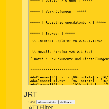
***** [ Dateien / Ordner ] *****

***** [ Verknüpfungen ] *****

***** [ Registrierungsdatenbank ] *****

***** [ Browser ] *****

-\\ Internet Explorer v8.0.6001.18702

-\\ Mozilla Firefox v25.0.1 (de)

[ Datei : C:\Dokumente und Einstellungen
*************************

AdwCleaner[R0].txt - [994 octets] - [16/1
AdwCleaner[R1].txt - [961 octets] - [16/1
AdwCleaner[R2].txt - [1020 octets] - [17/
AdwCleaner[R3].txt - [1075 octets] - [18/
JRT
AdwCleaner[S0].txt - [1054 octets] - [16/
AdwCleaner[S1].txt - [998 octets] - [18/1
Code:
Alles auswählen
Aufklappen
########## EOF - C:\AdwCleaner\AdwCleaner
ATTFilter