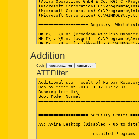
(Avira Operations GmbH & Co. KG) C:\Progr
(Microsoft Corporation) C:\Programme\Inte
(Microsoft Corporation) C:\Programme\Inte
(Microsoft Corporation) C:\WINDOWS\system
==================== Registry (Whiteliste
HKLM\...\Run: [Broadcom Wireless Manager
HKLM\...\Run: [avgnt] - C:\Programme\Avi
HKLM\...\Run: [igfxhkcmd] - C:\WINDOWS\sy
HKLM\...\Run: [igfxpers] - C:\WINDOWS\sy
Addition
HKLM\...\Run: [SunJavaUpdateSched] - C:\
==================== Internet (Whiteliste
Code:
Alles auswählen
Aufklappen
ATTFilter
HKCU\Software\Microsoft\Internet Explore
HKCU\Software\Microsoft\Internet Explore
SearchScopes: HKLM - DefaultScope value i
Additional scan result of Farbar Recovery
SearchScopes: HKCU - DefaultScope {0633E
Ran by ***** at 2013-11-17 17:22:33

SearchScopes: HKCU - {0633EE93-D776-472f
Running from H:\

BHO: Java(tm) Plug-In SSV Helper - {7614
Boot Mode: Normal

BHO: Java(tm) Plug-In 2 SSV Helper - {DB
=========================================
Toolbar: HKCU - &Adresse - {01E04581-4EE
Toolbar: HKCU - &Links - {0E5CBF21-D15F-
DPF: {17492023-C23A-453E-A040-C7C580BBF7
==================== Security Center ====
DPF: {6E32070A-766D-4EE6-879C-DC1FA91D2F
Handler: http\0x00000001 - {E1D2BF42-A96
AV: Avira Desktop (Disabled - Up to date)
Handler: http\oledb - {E1D2BF40-A96B-11d
Handler: https\0x00000001 - {E1D2BF42-A9
==================== Installed Programs =
Handler: https\oledb - {E1D2BF40-A96B-11