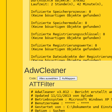
Durchsuchte Objekte: 379302

Laufzeit: 2 Stunde(n), 42 Minute(n), 

Infizierte Speicherprozesse: 0

(Keine bösartigen Objekte gefunden)

Infizierte Speichermodule: 0

(Keine bösartigen Objekte gefunden)

Infizierte Registrierungsschlüssel: 0

(Keine bösartigen Objekte gefunden)

Infizierte Registrierungswerte: 0

(Keine bösartigen Objekte gefunden)

Infizierte Dateiobjekte der Registrierung
(Keine bösartigen Objekte gefunden)

AdwCleaner
Infizierte Verzeichnisse: 0

(Keine bösartigen Objekte gefunden)

Code:
Alles auswählen
Aufklappen
Infizierte Dateien: 0

ATTFilter
(Keine bösartigen Objekte gefunden)

(Ende)

# AdwCleaner v3.012 - Bericht erstellt am
# Updated 11/11/2013 von Xplode

# Betriebssystem : Microsoft Windows XP S
# Benutzername : ***** - ****

# Gestartet von : C:\Dokumente und Einst
# Option : Suchen
