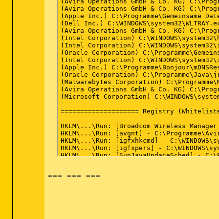
(Avira Operations GmbH & Co. KG) C:\Progr
(Avira Operations GmbH & Co. KG) C:\Progr
(Apple Inc.) C:\Programme\Gemeinsame Dat
(Dell Inc.) C:\WINDOWS\system32\WLTRAY.ex
(Avira Operations GmbH & Co. KG) C:\Progr
(Intel Corporation) C:\WINDOWS\system32\h
(Intel Corporation) C:\WINDOWS\system32\i
(Oracle Corporation) C:\Programme\Gemeins
(Intel Corporation) C:\WINDOWS\system32\i
(Apple Inc.) C:\Programme\Bonjour\mDNSRes
(Oracle Corporation) C:\Programme\Java\jr
(Malwarebytes Corporation) C:\Programme\
(Avira Operations GmbH & Co. KG) C:\Progr
(Microsoft Corporation) C:\WINDOWS\system
==================== Registry (Whiteliste
HKLM\...\Run: [Broadcom Wireless Manager
HKLM\...\Run: [avgnt] - C:\Programme\Avi
HKLM\...\Run: [igfxhkcmd] - C:\WINDOWS\sy
HKLM\...\Run: [igfxpers] - C:\WINDOWS\sy
HKLM\...\Run: [SunJavaUpdateSched] - C:\
--- --- ---
==================== Internet (Whiteliste
HKCU\Software\Microsoft\Internet Explore
HKCU\Software\Microsoft\Internet Explore
SearchScopes: HKLM - DefaultScope value i
SearchScopes: HKCU - {0633EE93-D776-472f
BHO: Java(tm) Plug-In SSV Helper - {7614