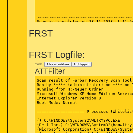
~~~~~~~~~~~~~~~~~~~~~~~~~~~~~~~~~~~~~~~~~
Scan was completed on 18.11.2013 at 11:54
End of JRT log

FRST
~~~~~~~~~~~~~~~~~~~~~~~~~~~~~~~~~~~~~~~~~
FRST Logfile:
Code:
Alles auswählen
Aufklappen
ATTFilter
Scan result of Farbar Recovery Scan Tool 
Ran by ***** (administrator) on **** on 1
Running from H:\Neuer Ordner

Microsoft Windows XP Home Edition Servic
Internet Explorer Version 8

Boot Mode: Normal

==================== Processes (Whitelist
() C:\WINDOWS\System32\WLTRYSVC.EXE

(Dell Inc.) C:\WINDOWS\System32\bcmwltry.
(Microsoft Corporation) C:\WINDOWS\System