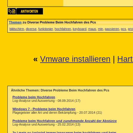
Themen
zu Diverse Probleme Beim Hochfahren des Pcs
bildschirm
,
diverse
,
funktionier
,
hochfahren
,
keyboard
,
maus
,
min
,
passieren
,
pcs
,
pro
«
Vmware installieren
|
Hart
Ähnliche Themen: Diverse Probleme Beim Hochfahren des Pcs
Probleme beim Hochfahren
Log-Analyse und Auswertung - 08.09.2014 (17)
Windows 7 - Probleme beim Hochfahren
Plagegeister aller Art und deren Bekämpfung - 20.07.2014 (21)
Probleme beim Hochfahren und zunehmende Anzahl der Abstürze
Log-Analyse und Auswertung - 25.02.2014 (13)
2x | mein pc (xp)wird immer langsamer beim hochfahren und beim