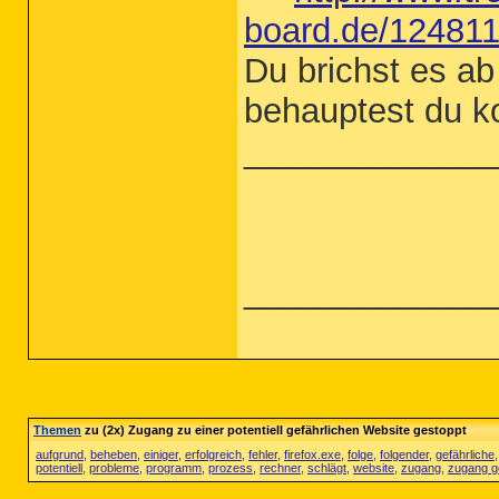
board.de/124811-
Du brichst es ab
behauptest du k
_____________
_____________
Themen
zu (2x) Zugang zu einer potentiell gefährlichen Website gestoppt
aufgrund
,
beheben
,
einiger
,
erfolgreich
,
fehler
,
firefox.exe
,
folge
,
folgender
,
gefährliche
potentiell
,
probleme
,
programm
,
prozess
,
rechner
,
schlägt
,
website
,
zugang
,
zugang g