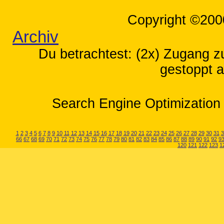
Copyright ©200
Archiv
Du betrachtest: (2x) Zugang zu
gestoppt a
Search Engine Optimization 
1
2
3
4
5
6
7
8
9
10
11
12
13
14
15
16
17
18
19
20
21
22
23
24
25
26
27
28
29
30
31
3
66
67
68
69
70
71
72
73
74
75
76
77
78
79
80
81
82
83
84
85
86
87
88
89
90
91
92
9
120
121
122
123
1