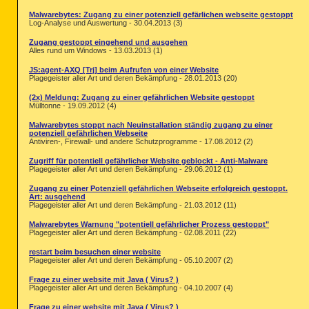
Malwarebytes: Zugang zu einer potenziell gefärlichen webseite gestoppt
Log-Analyse und Auswertung - 30.04.2013 (3)
Zugang gestoppt eingehend und ausgehen
Alles rund um Windows - 13.03.2013 (1)
JS:agent-AXQ [Trj] beim Aufrufen von einer Website
Plagegeister aller Art und deren Bekämpfung - 28.01.2013 (20)
(2x) Meldung: Zugang zu einer gefährlichen Website gestoppt
Mülltonne - 19.09.2012 (4)
Malwarebytes stoppt nach Neuinstallation ständig zugang zu einer
potenziell gefährlichen Webseite
Antiviren-, Firewall- und andere Schutzprogramme - 17.08.2012 (2)
Zugriff für potentiell gefährlicher Website geblockt - Anti-Malware
Plagegeister aller Art und deren Bekämpfung - 29.06.2012 (1)
Zugang zu einer Potenziell gefährlichen Webseite erfolgreich gestoppt.
Art: ausgehend
Plagegeister aller Art und deren Bekämpfung - 21.03.2012 (11)
Malwarebytes Warnung "potentiell gefährlicher Prozess gestoppt"
Plagegeister aller Art und deren Bekämpfung - 02.08.2011 (22)
restart beim besuchen einer website
Plagegeister aller Art und deren Bekämpfung - 05.10.2007 (2)
Frage zu einer website mit Java ( Virus? )
Plagegeister aller Art und deren Bekämpfung - 04.10.2007 (4)
Frage zu einer website mit Java ( Virus? )