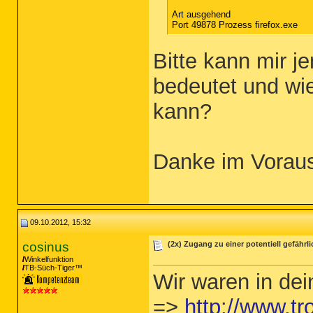
Art ausgehend
Port 49878 Prozess firefox.exe
Bitte kann mir 
bedeutet und wi
kann?
Danke im Vorau
09.10.2012, 15:32
cosinus
(2x) Zugang zu einer potentiell gefähr
Winkelfunktion
TB-Süch-Tiger™
Wir waren in dei
=>
http://www.tr