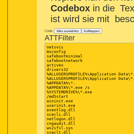
Codebox
in die
Tex
ist wird sie mit
besch
Code:
Alles auswählen
Aufklappen
ATTFilter
netsvcs

msconfig

safebootminimal

safebootnetwork

activex

drivers32

%ALLUSERSPROFILE%\Application Data\*.
%ALLUSERSPROFILE%\Application Data\*.
%APPDATA%\*.

%APPDATA%\*.exe /s

%SYSTEMDRIVE%\*.exe

/md5start

wininit.exe

userinit.exe

eventlog.dll

scecli.dll

netlogon.dll

cngaudit.dll

ws2ifsl.sys

sceclt.dll
