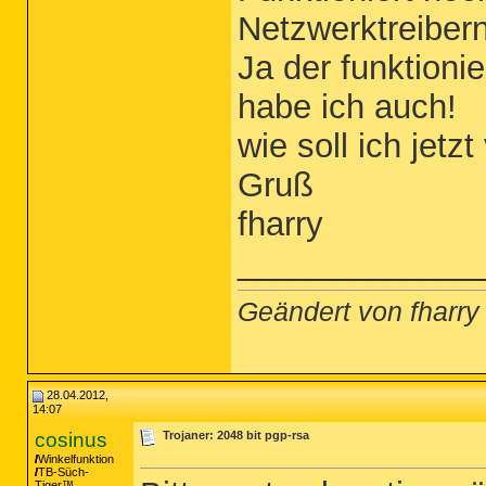
Netzwerktreibern
Ja der funktioni
habe ich auch!
wie soll ich jetz
Gruß
fharry
_____________
Geändert von fharr
28.04.2012,
14:07
cosinus
Trojaner: 2048 bit pgp-rsa
Winkelfunktion
TB-Süch-
Tiger™