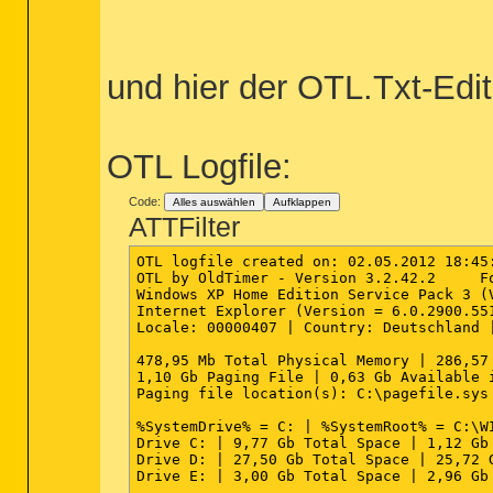
exefile [open] -- "%1" %*

InternetShortcut [open] -- rundll32.exe s
piffile [open] -- "%1" %*

regfile [merge] -- Reg Error: Key error.

scrfile [config] -- "%1"

und hier der OTL.Txt-Edit
scrfile [install] -- rundll32.exe desk.cp
scrfile [open] -- "%1" /S

txtfile [edit] -- Reg Error: Key error.

Unknown [openas] -- %SystemRoot%\system3
OTL Logfile:
Directory [find] -- %SystemRoot%\Explorer
Folder [open] -- %SystemRoot%\Explorer.ex
Folder [explore] -- %SystemRoot%\Explore
Code:
Alles auswählen
Aufklappen
Drive [find] -- %SystemRoot%\Explorer.exe
ATTFilter
========== Security Center Settings ====
OTL logfile created on: 02.05.2012 18:45:
[HKEY_LOCAL_MACHINE\SOFTWARE\Microsoft\Se
OTL by OldTimer - Version 3.2.42.2     F
"FirstRunDisabled" = 1

Windows XP Home Edition Service Pack 3 (
"AntiVirusDisableNotify" = 0

Internet Explorer (Version = 6.0.2900.551
"FirewallDisableNotify" = 0

Locale: 00000407 | Country: Deutschland |
"UpdatesDisableNotify" = 0

"AntiVirusOverride" = 0

478,95 Mb Total Physical Memory | 286,57
"FirewallOverride" = 0

1,10 Gb Paging File | 0,63 Gb Available i
Paging file location(s): C:\pagefile.sys 
[HKEY_LOCAL_MACHINE\SOFTWARE\Microsoft\Se
%SystemDrive% = C: | %SystemRoot% = C:\WI
[HKEY_LOCAL_MACHINE\SOFTWARE\Microsoft\S
Drive C: | 9,77 Gb Total Space | 1,12 Gb
Drive D: | 27,50 Gb Total Space | 25,72 
[HKEY_LOCAL_MACHINE\SOFTWARE\Microsoft\S
Drive E: | 3,00 Gb Total Space | 2,96 Gb