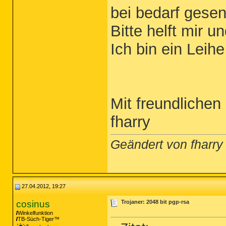
bei bedarf gese
Bitte helft mir 
Ich bin ein Lei
Mit freundliche
fharry
Geändert von fharr
27.04.2012, 19:27
cosinus
Trojaner: 2048 bit pgp-rsa
Winkelfunktion
TB-Süch-Tiger™