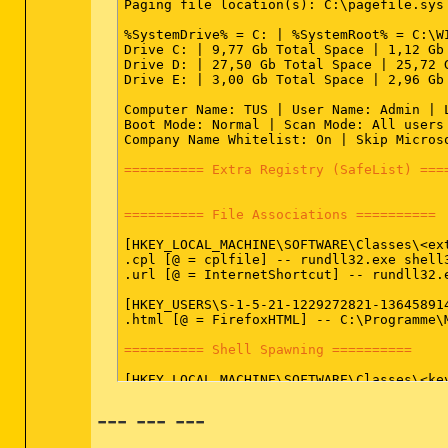
Paging file location(s): C:\pagefile.sys 
%SystemDrive% = C: | %SystemRoot% = C:\WI
Drive C: | 9,77 Gb Total Space | 1,12 Gb
Drive D: | 27,50 Gb Total Space | 25,72 
Drive E: | 3,00 Gb Total Space | 2,96 Gb
Computer Name: TUS | User Name: Admin | L
Boot Mode: Normal | Scan Mode: All users 
Company Name Whitelist: On | Skip Micros
========== Extra Registry (SafeList) ===
========== File Associations ==========
[HKEY_LOCAL_MACHINE\SOFTWARE\Classes\<ext
.cpl [@ = cplfile] -- rundll32.exe shell3
.url [@ = InternetShortcut] -- rundll32.e
[HKEY_USERS\S-1-5-21-1229272821-13645891
.html [@ = FirefoxHTML] -- C:\Programme\
========== Shell Spawning ==========
[HKEY_LOCAL_MACHINE\SOFTWARE\Classes\<key
batfile [open] -- "%1" %*

--- --- ---
cmdfile [open] -- "%1" %*

comfile [open] -- "%1" %*

cplfile [cplopen] -- rundll32.exe shell32