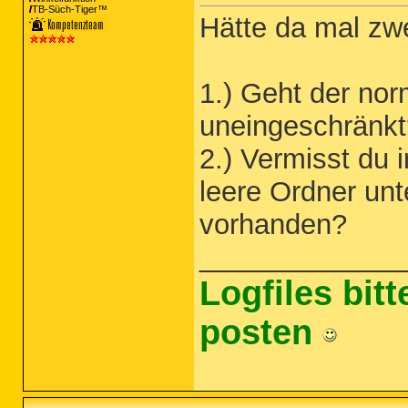
TB-Süch-Tiger™
Hätte da mal zwe
1.) Geht der no
uneingeschränkt
2.) Vermisst du
leere Ordner unt
vorhanden?
_____________
Logfiles bit
posten