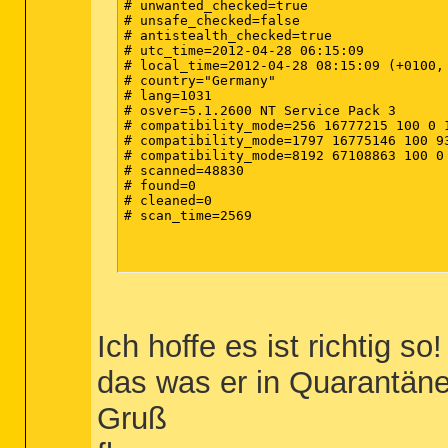
C:\System Volume Information\_restore{50
# unwanted_checked=true

C:\System Volume Information\_restore{50
# unsafe_checked=false

C:\System Volume Information\_restore{50
# antistealth_checked=true

C:\System Volume Information\_restore{50
# utc_time=2012-04-28 06:15:09

C:\System Volume Information\_restore{50
# local_time=2012-04-28 08:15:09 (+0100, 
C:\System Volume Information\_restore{50
# country="Germany"

C:\System Volume Information\_restore{50
# lang=1031

C:\WINDOWS\system32\5E6E78B6D4D1254FE193
# osver=5.1.2600 NT Service Pack 3

# compatibility_mode=256 16777215 100 0 1
(Ende)

# compatibility_mode=1797 16775146 100 93
# compatibility_mode=8192 67108863 100 0 
# scanned=48830

# found=0

# cleaned=0

# scan_time=2569

Ich hoffe es ist richtig so!
das was er in Quarantäne 
Gruß