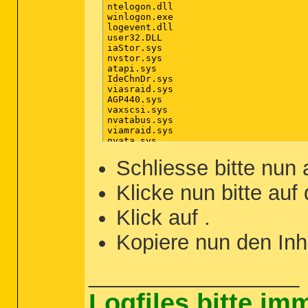
ntelogon.dll

winlogon.exe

logevent.dll

user32.DLL

iaStor.sys

nvstor.sys

atapi.sys

IdeChnDr.sys

viasraid.sys

AGP440.sys

vaxscsi.sys

nvatabus.sys

viamraid.sys

nvata.sys

nvgts.sys

iastorv.sys

Schliesse bitte nun
ViPrt.sys

eNetHook.dll

Klicke nun bitte auf
ahcix86.sys

KR10N.sys

Klick auf
.
nvstor32.sys

ahcix86s.sys

/md5stop

Kopiere nun den Inh
%systemroot%\system32\drivers\*.sys /
%systemroot%\System32\config\*.sav

%systemroot%\*. /mp /s

__________________
%systemroot%\system32\*.dll /lockedfi
CREATERESTOREPOINT

Logfiles bitte i