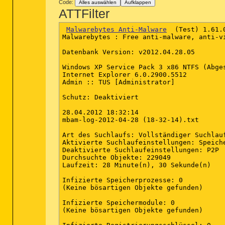
Code:
Alles auswählen
Aufklappen
ATTFilter
Malwarebytes Anti-Malware
  (Test) 1.61.0
Malwarebytes : Free anti-malware, anti-vi
Datenbank Version: v2012.04.28.05

Windows XP Service Pack 3 x86 NTFS (Abges
Internet Explorer 6.0.2900.5512

Admin :: TUS [Administrator]

Schutz: Deaktiviert

28.04.2012 18:32:14

mbam-log-2012-04-28 (18-32-14).txt

Art des Suchlaufs: Vollständiger Suchlauf
Aktivierte Suchlaufeinstellungen: Speich
Deaktivierte Suchlaufeinstellungen: P2P

Durchsuchte Objekte: 229049

Laufzeit: 28 Minute(n), 30 Sekunde(n)

Infizierte Speicherprozesse: 0

(Keine bösartigen Objekte gefunden)

Infizierte Speichermodule: 0

(Keine bösartigen Objekte gefunden)
