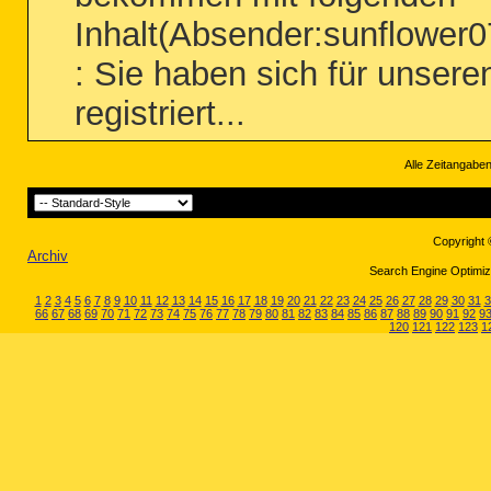
Inhalt(Absender:sunflower
: Sie haben sich für unser
registriert...
Alle Zeitangaben
Copyright 
Archiv
Search Engine Optimiza
1
2
3
4
5
6
7
8
9
10
11
12
13
14
15
16
17
18
19
20
21
22
23
24
25
26
27
28
29
30
31
3
66
67
68
69
70
71
72
73
74
75
76
77
78
79
80
81
82
83
84
85
86
87
88
89
90
91
92
9
120
121
122
123
1