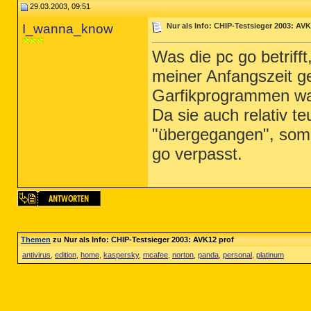
29.03.2003, 09:51
I_wanna_know
Nur als Info: CHIP-Testsieger 2003: AVK
Was die pc go betrifft
meiner Anfangszeit ge
Garfikprogrammen war
Da sie auch relativ t
"übergegangen", somit
go verpasst.
Themen
zu Nur als Info: CHIP-Testsieger 2003: AVK12 prof
antivirus
,
edition
,
home
,
kaspersky
,
mcafee
,
norton
,
panda
,
personal
,
platinum