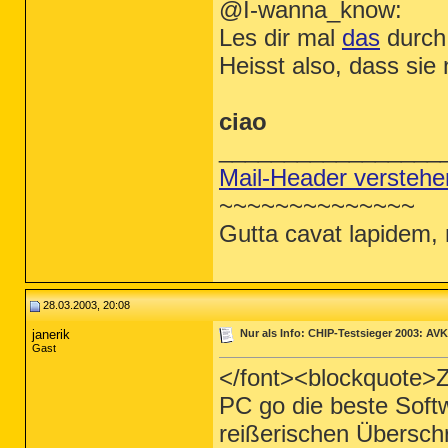
@I-wanna_know:
Les dir mal
das
durch.
Heisst also, dass si
ciao
_________________
Mail-Header verstehe
~~~~~~~~~~~~~~
Gutta cavat lapidem, 
28.03.2003, 20:08
janerik
Nur als Info: CHIP-Testsieger 2003: AVK
Gast
</font><blockquote>Z
PC go die beste Soft
reißerischen Überschr