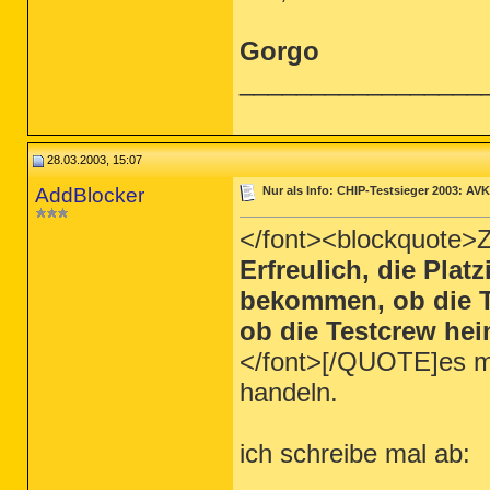
Gorgo
_________________
28.03.2003, 15:07
AddBlocker
Nur als Info: CHIP-Testsieger 2003: AVK
</font><blockquote>Zi
Erfreulich, die Pla
bekommen, ob die Ty
ob die Testcrew he
</font>[/QUOTE]es m
handeln.
ich schreibe mal ab: