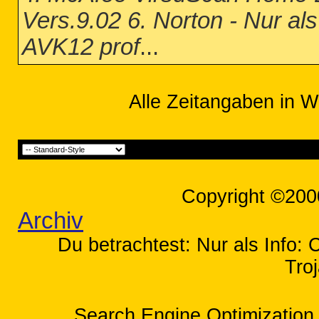
Vers.9.02 6. Norton - Nur al
AVK12 prof
...
Alle Zeitangaben in W
Copyright ©200
Archiv
Du betrachtest: Nur als Info:
Tro
Search Engine Optimization 