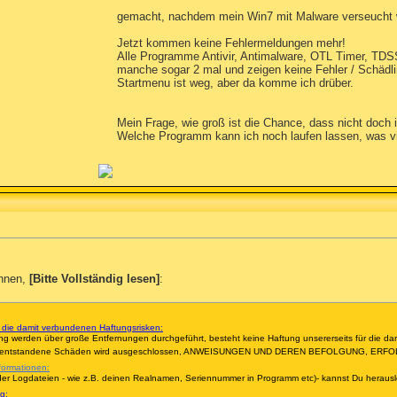
gemacht, nachdem mein Win7 mit Malware verseucht 
Jetzt kommen keine Fehlermeldungen mehr!
Alle Programme Antivir, Antimalware, OTL Timer, TDS
manche sogar 2 mal und zeigen keine Fehler / Schädli
Startmenu ist weg, aber da komme ich drüber.
Mein Frage, wie groß ist die Chance, dass nicht doch
Welche Programm kann ich noch laufen lassen, was vi
innen,
[Bitte Vollständig lesen]
:
 die damit verbundenen Haftungsrisken:
ng werden über große Entfernungen durchgeführt, besteht keine Haftung unsererseits für die d
daraus entstandene Schäden wird ausgeschlossen, ANWEISUNGEN UND DEREN BEFOLGUNG, 
nformationen:
der Logdateien - wie z.B. deinen Realnamen, Seriennummer in Programm etc)- kannst Du herausl
g: