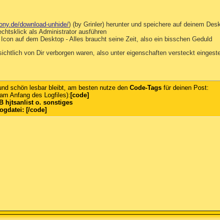
epony.de/download-unhide/
) (by Grinler) herunter und speichere auf deinem Des
chtsklick als Administrator ausführen
Icon auf dem Desktop - Alles braucht seine Zeit, also ein bisschen Geduld
sichtlich von Dir verborgen waren, also unter eigenschaften versteckt einges
 und schön lesbar bleibt, am besten nutze den
Code-Tags
für deinen Post:
 am Anfang des Logfiles):
[code]
B hjtsanlist o. sonstiges
ogdatei: [/code]