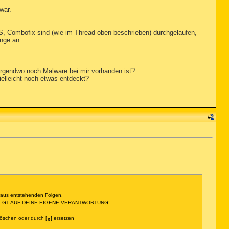
war.
S, Combofix sind (wie im Thread oben beschrieben) durchgelaufen,
nge an.
 irgendwo noch Malware bei mir vorhanden ist?
elleicht noch etwas entdeckt?
#
2
araus entstehenden Folgen.
ERFOLGT AUF DEINE EIGENE VERANTWORTUNG!
öschen oder durch [
] ersetzen
X