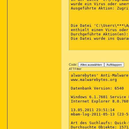
wurde ein Virus oder uner
Ausgeführte Aktion: Zugri
Die Datei 'C:\Users\***\A
enthielt einen Virus oder
Durchgeführte Aktion(en):

Die Datei wurde ins Quara
Code:
Alles auswählen
Aufklappen
ATTFilter
alwarebytes' Anti-Malware
www.malwarebytes.org

Datenbank Version: 6540

Windows 6.1.7601 Service P
Internet Explorer 8.0.7601
13.05.2011 23:51:14

mbam-log-2011-05-13 (23-5
Art des Suchlaufs: Quick-S
Durchsuchte Objekte: 15712