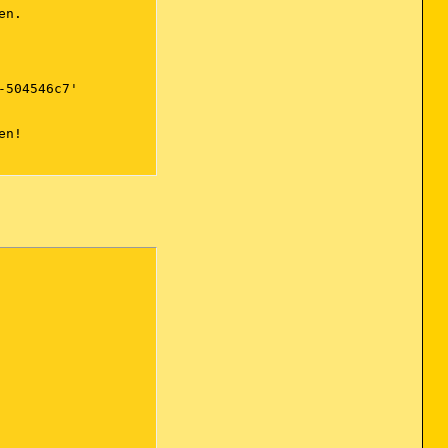
n.

504546c7'

n!
