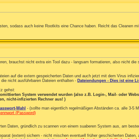
esten, sodass auch keine Rootkits eine Chance haben. Reicht das Cleanen mit
eren, brauchst nicht extra ein Tool dazu - langsam formatieren, also nicht die
eien auf die extern gespeicherten Daten und auch jetzt mit dem Virus infizie
 die nicht ausführbaren Dateien enthalten -
Dateiendungen - Dies ist eine 
tz gehst:
omittierten System verwendet wurden (also z.B. Login-, Mail- oder Websi
, nicht-infizierten Rechner aus! )
Passwort-Wahl
- (sollte man eigentlich regelmäßigen Abständen ca. alle 3-5 
Kennwort (Password)
herten Daten, gründlich zu scannen von einem suaberen System aus, am best
eparat (extern) sichern - nicht mischen eventuell früher geschicherten Daten, 