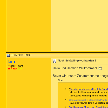
13.05.2011, 09:06
kira
Noch Schädlinge vorhanden ?
Helfer-Team
Hallo und Herzlich Willkommen!
Bevor wir unsere Zusammenarbeit beg
Zitat:
"
Fernbehandlungen/Fernhilfe" und
- da die Fehlerprüfung und Handlu
- also, jede Haftung für die 
Charakteristische Merkmale/Profili
- aus der verwendeten Loglisten o
Die Systemprüfung und Bereinigun