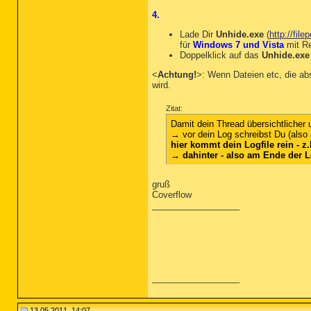
4.
Lade Dir
Unhide.exe
(
http://fil
für
Windows 7 und Vista
mit Re
Doppelklick auf das
Unhide.exe
<
Achtung!
>: Wenn Dateien etc, die ab
wird.
Zitat:
Damit dein Thread übersichtlicher
→ vor dein Log schreibst Du (also
hier kommt dein Logfile rein - z.
→ dahinter - also am Ende der L
gruß
Coverflow
__________________
__________________
13.05.2011, 14:07