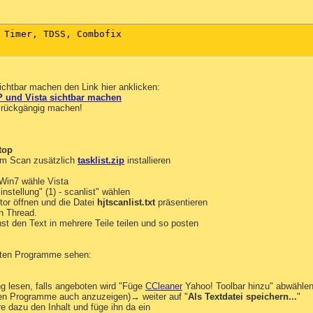
 Timer, TDSS, Combofix

ichtbar machen den Link hier anklicken:
P und Vista sichtbar machen
r rückgängig machen!
top
m Scan zusätzlich
tasklist.zip
installieren
Win7 wähle Vista
nstellung" (1) - scanlist" wählen
tor öffnen und die Datei
hjtscanlist.txt
präsentieren
en Thread.
nst den Text in mehrere Teile teilen und so posten
ierten Programme sehen:
ng lesen, falls angeboten wird "Füge
CCleaner
Yahoo! Toolbar hinzu" abwählen)
rten Programme auch anzuzeigen)→ weiter auf "
Als Textdatei speichern...
"
iere dazu den Inhalt und füge ihn da ein