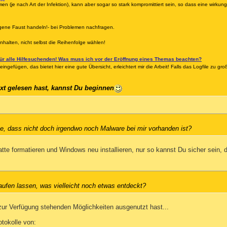
en (je nach Art der Infektion), kann aber sogar so stark kompromittiert sein, so dass eine wirkun
eigene Faust handeln!- bei Problemen nachfragen.
nhalten, nicht selbst die Reihenfolge wählen!
ür alle Hilfesuchenden! Was muss ich vor der Eröffnung eines Themas beachten?
eingefügen, das bietet hier eine gute Übersicht, erleichtert mir die Arbeit! Falls das Logfile zu groß
xt gelesen hast, kannst Du beginnen
ce, dass nicht doch irgendwo noch Malware bei mir vorhanden ist?
tte formatieren und Windows neu installieren, nur so kannst Du sicher sein, da
ufen lassen, was vielleicht noch etwas entdeckt?
n zur Verfügung stehenden Möglichkeiten ausgenutzt hast...
otokolle von: