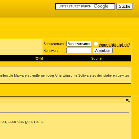
Benutzername
Angemeldet bleiben?
Kennwort
[24h]
Suchen
helfen die Malware zu entfernen oder Unerwünschte Software zu deinstallieren bzw. zu
#
1
rten, aber das geht nicht.