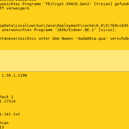
wünschtes Programm 'TR/Crypt.XPACK.Gen2' [trojan] gefunde
ff verweigern

ppData\LocalLow\Sun\Java\Deployment\cache\6.0\5\7b9ccb45-
 unerwünschtes Programm 'JAVA/Exdoer.BE.2' [virus].

ntäneverzeichnis unter dem Namen '4ada061a.qua' verschobe
 1.50.1.1100

ack 1

.17514

1-14).txt

can

3
