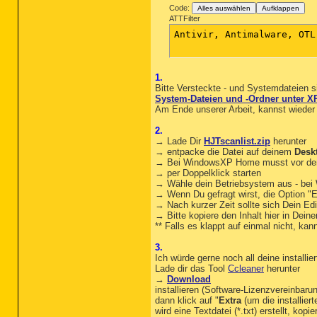
Code:
Alles auswählen
Aufklappen
ATTFilter
Antivir, Antimalware, OTL
1.
Bitte Versteckte - und Systemdateien s
System-Dateien und -Ordner unter X
Am Ende unserer Arbeit, kannst wiede
2.
→ Lade Dir
HJTscanlist.zip
herunter
→ entpacke die Datei auf deinem
Desk
→ Bei WindowsXP Home musst vor de
→ per Doppelklick starten
→ Wähle dein Betriebsystem aus - bei 
→ Wenn Du gefragt wirst, die Option "Ei
→ Nach kurzer Zeit sollte sich Dein Edi
→ Bitte kopiere den Inhalt hier in Dein
** Falls es klappt auf einmal nicht, kan
3.
Ich würde gerne noch all deine install
Lade dir das Tool
Ccleaner
herunter
→
Download
installieren (Software-Lizenzvereinbaru
dann klick auf "
Extra
(um die installie
wird eine Textdatei (*.txt) erstellt, kop