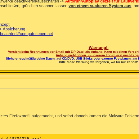
aufwerke deaktivieren/ausschalten ->
Autorun/Autoplay gezielt für Laufwer
anschließen, gründlich scannen lassen
von einem suaberen System aus
, a
nzept
+ Absicherung
n beachten?/computerleben.net
Warnung!:
Vorsicht beim Rechnungen per Email mit ZIP-Datei als Anhang! Kann mit einen Verschlü
Anhang nicht öffnen, in unserem Forum erst nachfrage
Sichere regelmäßig deine Daten, auf CD/DVD, USB-Sticks oder externe Festplatten, am 
Bitte diese Warnung weitergeben, wo Du nur kannst!
tztes Firefoxprofil aufgemacht, und sofort danach kamen die Malware Fehler
ata\43704056.exe'
