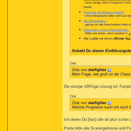
- kann einige Zeit in Anspruch nehm
musst
Innerhalb der Betreuungszeit:
- ohne Abspräche bitte nicht auf 
Die Reihenfolge:
- genau so wie beschrieben bitte ei
Ansonsten unsere Forumsregeln:
- Bitte erst lesen, dann posten!->
F
Alle Logfile mit einem
vBCode Tag
Sobald Du diesen Einführungste
Zitat:
Zitat von
starfighter
Mein Frage, wie groß ist die Chan
Die einzige 100%ige Lösung ist: Festpla
Zitat:
Zitat von
starfighter
Welche Programm kann ich noch la
Ich denke Du (fast) alle dir jetzt scho
Poste bitte alle Scanergebnisse und Pr