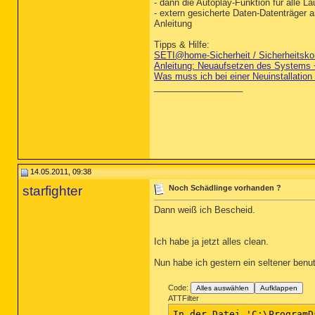
- dann die Autoplay-Funktion für alle L
- extern gesicherte Daten-Datenträger 
Anleitung
Tipps & Hilfe:
SETI@home-Sicherheit / Sicherheitsko
Anleitung: Neuaufsetzen des Systems 
Was muss ich bei einer Neuinstallatio
__________________
14.05.2011, 09:38
starfighter
Noch Schädlinge vorhanden ?
Dann weiß ich Bescheid.
Ich habe ja jetzt alles clean.
Nun habe ich gestern ein seltener benu
Code:
Alles auswählen
Aufklappen
ATTFilter
In der Datei 'C:\ProgramD