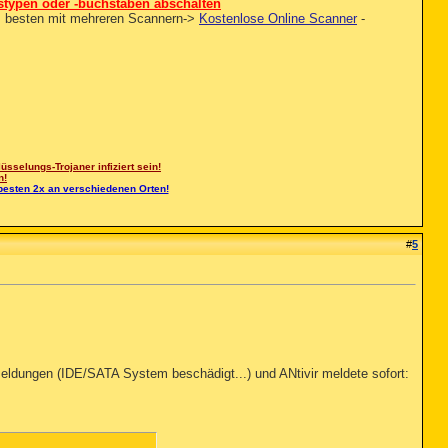
kstypen oder -buchstaben abschalten
m besten mit mehreren Scannern->
Kostenlose Online Scanner
-
sselungs-Trojaner infiziert sein!
n!
besten 2x an verschiedenen Orten!
#
5
meldungen (IDE/SATA System beschädigt...) und ANtivir meldete sofort: