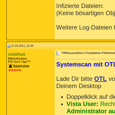
Infizierte Dateien:
(Keine bösartigen Ob
Weitere Log-Dateien h
21.04.2011, 21:44
cosinus
TR/Kazy.mekml.1 Festplatten-Fehlerm
Winkelfunktion
TB-Süch-Tiger™
Systemscan mit OT
Lade Dir bitte
OTL
v
Deinem Desktop
Doppelklick auf d
Vista User:
Recht
Administrator a