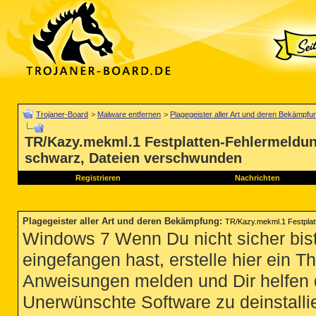
Trojaner-Board
>
Malware entfernen
>
Plagegeister aller Art und deren Bekämpfu
TR/Kazy.mekml.1 Festplatten-Fehlermeldu
schwarz, Dateien verschwunden
Registrieren
Nachrichten
Plagegeister aller Art und deren Bekämpfung
:
TR/Kazy.mekml.1 Festpla
Windows 7 Wenn Du nicht sicher bist
eingefangen hast, erstelle hier ein T
Anweisungen melden und Dir helfen 
Unerwünschte Software zu deinstallie