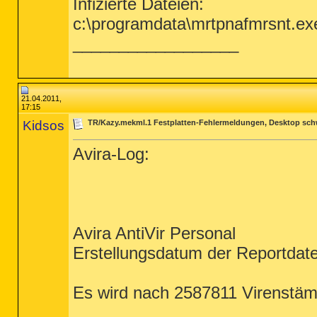
Infizierte Dateien:
c:\programdata\mrtpnafmrsnt.exe
__________________
21.04.2011,
17:15
Kidsos
TR/Kazy.mekml.1 Festplatten-Fehlermeldungen, Desktop sch
Avira-Log:
Avira AntiVir Personal
Erstellungsdatum der Reportdate
Es wird nach 2587811 Virenstä