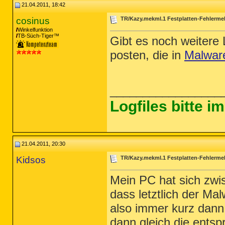
21.04.2011, 18:42
cosinus
TR/Kazy.mekml.1 Festplatten-Fehlerm
Winkelfunktion
TB-Süch-Tiger™
Gibt es noch weitere 
posten, die in
Malwar
_________________
Logfiles bitte 
21.04.2011, 20:30
Kidsos
TR/Kazy.mekml.1 Festplatten-Fehlerm
Mein PC hat sich zwis
dass letztlich der M
also immer kurz dan
dann gleich die entspr