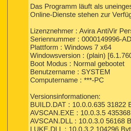
Das Programm läuft als uneinges
Online-Dienste stehen zur Verfü
Lizenznehmer : Avira AntiVir Per
Seriennummer : 0000149996-A
Plattform : Windows 7 x64
Windowsversion : (plain) [6.1.76
Boot Modus : Normal gebootet
Benutzername : SYSTEM
Computername : ***-PC
Versionsinformationen:
BUILD.DAT : 10.0.0.635 31822 B
AVSCAN.EXE : 10.0.3.5 435368 
AVSCAN.DLL : 10.0.3.0 56168 B
LUKE.DLL : 10.0.3.2 104296 Byt