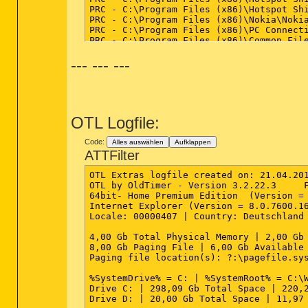
PRC - C:\Program Files (x86)\Hotspot Shi
PRC - C:\Program Files (x86)\Nokia\Nokia
PRC - C:\Program Files (x86)\PC Connecti
PRC - C:\Program Files (x86)\Common File
PRC - C:\Program Files (x86)\DivX\DivX U
--- --- ---
PRC - C:\Program Files (x86)\Common File
PRC - C:\Program Files (x86)\Sony\Conten
PRC - C:\Program Files (x86)\CyberLink\S
PRC - C:\Program Files (x86)\PC Connecti
PRC - C:\Program Files (x86)\CyberLink\Y
PRC - C:\Program Files (x86)\Intel\Intel
OTL Logfile:
PRC - C:\Program Files (x86)\Intel\Intel
PRC - C:\Program Files (x86)\CyberLink\P
Code:
PRC - C:\Program Files (x86)\dcmsvc\dcms
Alles auswählen
Aufklappen
ATTFilter
PRC - C:\Program Files (x86)\Brother\Brm
PRC - C:\Program Files (x86)\Brother\Brm
PRC - C:\Program Files (x86)\MultiScreen
OTL Extras logfile created on: 21.04.201
PRC - C:\PROGRA~2\COMMON~1\X10\Common\x1
OTL by OldTimer - Version 3.2.22.3     F
64bit- Home Premium Edition  (Version = 
Internet Explorer (Version = 8.0.7600.16
========== Modules (SafeList) =========
Locale: 00000407 | Country: Deutschland 
MOD - C:\Users\Golden Boy\Desktop\faceb
4,00 Gb Total Physical Memory | 2,00 Gb 
MOD - C:\Windows\winsxs\x86_microsoft.wi
8,00 Gb Paging File | 6,00 Gb Available 
Paging file location(s): ?:\pagefile.sys
========== Win32 Services (SafeList) ==
%SystemDrive% = C: | %SystemRoot% = C:\W
Drive C: | 298,09 Gb Total Space | 220,2
SRV:
64bit:
 - (dtpd) -- C:\Program Files\
Drive D: | 20,00 Gb Total Space | 11,97 