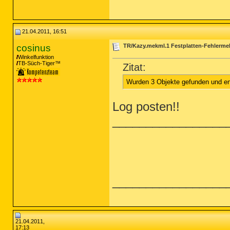
21.04.2011, 16:51
cosinus
TR/Kazy.mekml.1 Festplatten-Fehlerm
Winkelfunktion
TB-Süch-Tiger™
Zitat:
Wurden 3 Objekte gefunden und ent
Log posten!!
_________________
_________________
21.04.2011,
17:13