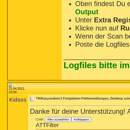
Oben findest Du 
Output
Unter
Extra Regi
Klicke nun auf
Ru
Wenn der Scan b
Poste die Logfiles
_________________
Logfiles bitte 
21.04.2011,
22:54
Kidsos
TR/Kazy.mekml.1 Festplatten-Fehlermeldungen, Desktop sch
Danke für deine Unterstützung! A
Code:
Alles auswählen
Aufklappen
ATTFilter