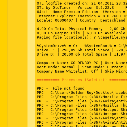
OTL logfile created on: 21.04.2011 23:32
OTL by OldTimer - Version 3.2.22.3     F
64bit- Home Premium Edition  (Version = 
Internet Explorer (Version = 8.0.7600.16
Locale: 00000407 | Country: Deutschland 
4,00 Gb Total Physical Memory | 2,00 Gb 
8,00 Gb Paging File | 6,00 Gb Available 
Paging file location(s): ?:\pagefile.sys
%SystemDrive% = C: | %SystemRoot% = C:\W
Drive C: | 298,09 Gb Total Space | 220,2
Drive D: | 20,00 Gb Total Space | 11,97 
Computer Name: GOLDENBOY-PC | User Name:
Boot Mode: Normal | Scan Mode: Current u
Company Name Whitelist: Off | Skip Micro
========== Processes (SafeList) =======
PRC -  File not found

PRC - C:\Users\Golden Boy\Desktop\faceb
PRC - C:\Program Files (x86)\Mozilla Fir
PRC - C:\Program Files (x86)\Avira\AntiV
PRC - C:\Program Files (x86)\Mozilla Thu
PRC - C:\Program Files (x86)\Hotspot Shi
PRC - C:\Program Files (x86)\Hotspot Shi
PRC - C:\Program Files (x86)\Avira\AntiV
PRC - C:\Program Files (x86)\Avira\AntiV
PRC - C:\Program Files (x86)\Hotspot Shi