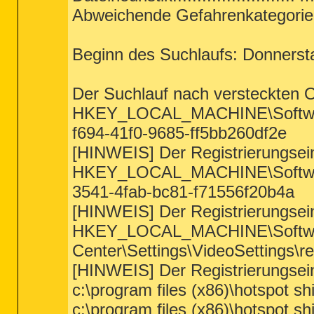
Abweichende Gefahrenkategorien.
Beginn des Suchlaufs: Donnersta
Der Suchlauf nach versteckten 
HKEY_LOCAL_MACHINE\Software\
f694-41f0-9685-ff5bb260df2e
[HINWEIS] Der Registrierungseint
HKEY_LOCAL_MACHINE\Software\
3541-4fab-bc81-f71556f20b4a
[HINWEIS] Der Registrierungseint
HKEY_LOCAL_MACHINE\Software
Center\Settings\VideoSettings\re
[HINWEIS] Der Registrierungseint
c:\program files (x86)\hotspot sh
c:\program files (x86)\hotspot sh