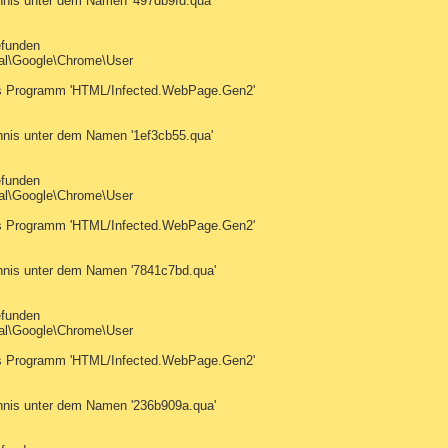
hnis unter dem Namen '497db9fd.qua'
efunden
al\Google\Chrome\User
tes Programm 'HTML/Infected.WebPage.Gen2'
hnis unter dem Namen '1ef3cb55.qua'
efunden
al\Google\Chrome\User
tes Programm 'HTML/Infected.WebPage.Gen2'
hnis unter dem Namen '7841c7bd.qua'
efunden
al\Google\Chrome\User
tes Programm 'HTML/Infected.WebPage.Gen2'
hnis unter dem Namen '236b909a.qua'