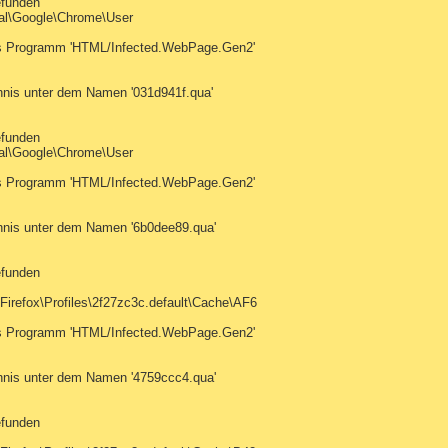
efunden
al\Google\Chrome\User
tes Programm 'HTML/Infected.WebPage.Gen2'
hnis unter dem Namen '031d941f.qua'
efunden
al\Google\Chrome\User
tes Programm 'HTML/Infected.WebPage.Gen2'
hnis unter dem Namen '6b0dee89.qua'
efunden
Firefox\Profiles\2f27zc3c.default\Cache\AF6
tes Programm 'HTML/Infected.WebPage.Gen2'
hnis unter dem Namen '4759ccc4.qua'
efunden