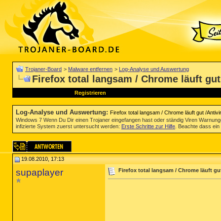
Trojaner-Board
>
Malware entfernen
>
Log-Analyse und Auswertung
Firefox total langsam / Chrome läuft gu
Registrieren
Log-Analyse und Auswertung
:
Firefox total langsam / Chrome läuft gut /Anti
Windows 7 Wenn Du Dir einen Trojaner eingefangen hast oder ständig Viren Warnun
infizierte System zuerst untersucht werden:
Erste Schritte zur Hilfe
. Beachte dass ein 
19.08.2010, 17:13
supaplayer
Firefox total langsam / Chrome läuft gu