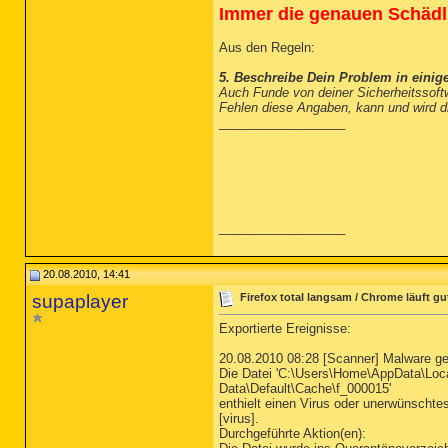
Immer die genauen Schädl
Aus den Regeln:
5. Beschreibe Dein Problem in einig
Auch Funde von deiner Sicherheitssoft
Fehlen diese Angaben, kann und wird di
__________________
__________________
20.08.2010, 14:41
supaplayer
Firefox total langsam / Chrome läuft gu
Exportierte Ereignisse:
20.08.2010 08:28 [Scanner] Malware g
Die Datei 'C:\Users\Home\AppData\Loc
Data\Default\Cache\f_000015'
enthielt einen Virus oder unerwünsch
[virus].
Durchgeführte Aktion(en):