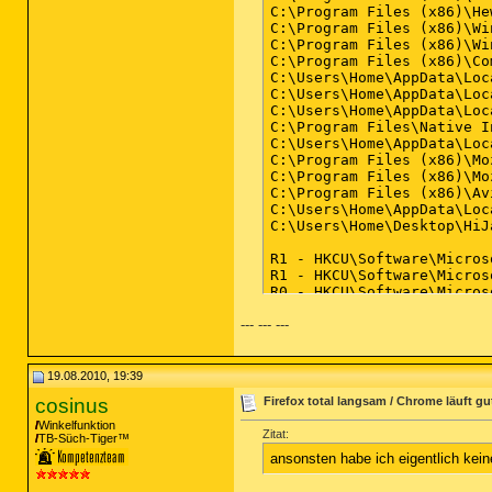
--- --- ---
19.08.2010, 19:39
cosinus
Firefox total langsam / Chrome läuft gu
Winkelfunktion
Zitat:
TB-Süch-Tiger™
ansonsten habe ich eigentlich kein