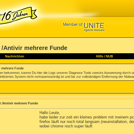
t /Antivir mehrere Funde
Nachrichten
Hilfe
/
NUB
vir mehrere Funde
gen bekommst, kannst Du hier die Logs unserer Diagnose Tools zwecks Auswertung durch u
infiziertes System nicht vertrauenswürdig ist und bis zur vollständigen Entfernung der Malwa
t /Antivir mehrere Funde
Hallo Leute,
habe leider zur zeit ein kleines problem mit meinem pc
firefox läuft nur noch total langsam (neuinstallation, dei
wobei chrome noch super läuft