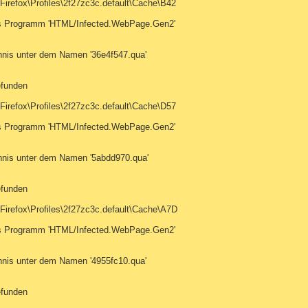
Firefox\Profiles\2f27zc3c.default\Cache\B42
tes Programm 'HTML/Infected.WebPage.Gen2'
hnis unter dem Namen '36e4f547.qua'
efunden
Firefox\Profiles\2f27zc3c.default\Cache\D57
tes Programm 'HTML/Infected.WebPage.Gen2'
hnis unter dem Namen '5abdd970.qua'
efunden
Firefox\Profiles\2f27zc3c.default\Cache\A7D
tes Programm 'HTML/Infected.WebPage.Gen2'
hnis unter dem Namen '4955fc10.qua'
efunden