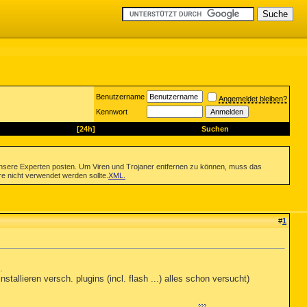
Benutzername
Angemeldet bleiben?
Kennwort
[24h]
Suchen
nsere Experten posten. Um Viren und Trojaner entfernen zu können, muss das
re nicht verwendet werden sollte.
XML
.
#
1
.
nstallieren versch. plugins (incl. flash ...) alles schon versucht)