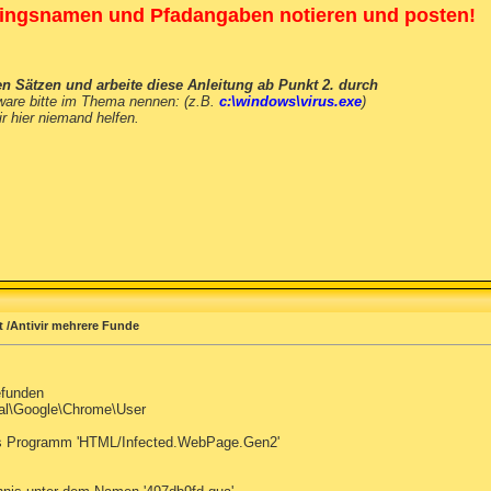
ingsnamen und Pfadangaben notieren und posten!
en Sätzen und arbeite diese Anleitung ab Punkt 2. durch
ware bitte im Thema nennen: (z.B.
c:\windows\virus.exe
)
r hier niemand helfen.
t /Antivir mehrere Funde
efunden
al\Google\Chrome\User
tes Programm 'HTML/Infected.WebPage.Gen2'