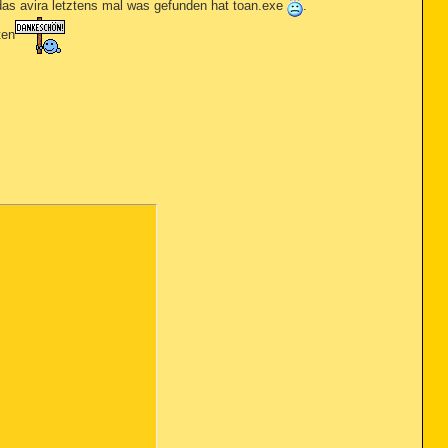
 das avira letztens mal was gefunden hat toan.exe
.
ten