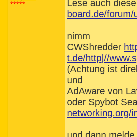
Lese auch diese
board.de/forum/
nimm
CWShredder
htt
t.de/http|//www.
(Achtung ist dir
und
AdAware von La
oder Spybot Se
networking.org/
und dann melde 