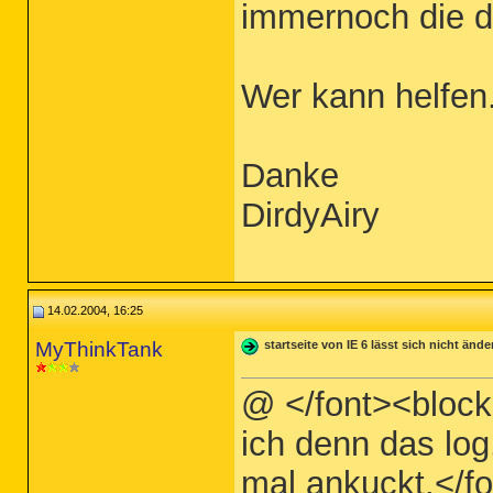
immernoch die d
Wer kann helfen
Danke
DirdyAiry
14.02.2004, 16:25
MyThinkTank
startseite von IE 6 lässt sich nicht ände
@ </font><block
ich denn das log
mal ankuckt.</f