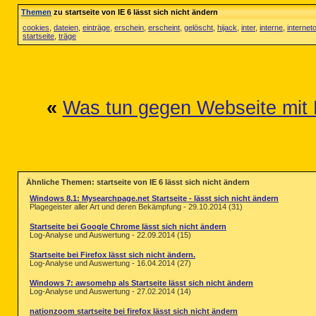
Themen
zu startseite von IE 6 lässt sich nicht ändern
cookies
,
dateien
,
einträge
,
erschein
,
erscheint
,
gelöscht
,
hijack
,
inter
,
interne
,
internet
startseite
,
träge
«
Was tun gegen Webseite mit 
Ähnliche Themen: startseite von IE 6 lässt sich nicht ändern
Windows 8.1: Mysearchpage.net Startseite - lässt sich nicht ändern
Plagegeister aller Art und deren Bekämpfung - 29.10.2014 (31)
Startseite bei Google Chrome lässt sich nicht ändern
Log-Analyse und Auswertung - 22.09.2014 (15)
Startseite bei Firefox lässt sich nicht ändern.
Log-Analyse und Auswertung - 16.04.2014 (27)
Windows 7: awsomehp als Startseite lässt sich nicht ändern
Log-Analyse und Auswertung - 27.02.2014 (14)
nationzoom startseite bei firefox lässt sich nicht ändern