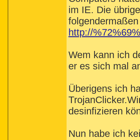
im IE. Die übrig
folgendermaßen 
http://%72%6
Wem kann ich de
er es sich mal a
Überigens ich h
TrojanClicker.Wi
desinfizieren kö
Nun habe ich kei