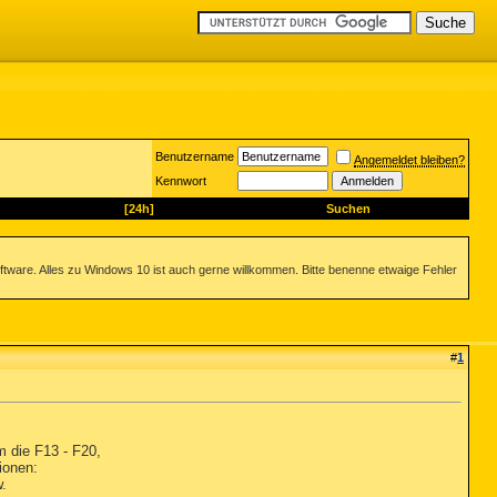
Benutzername
Angemeldet bleiben?
Kennwort
[24h]
Suchen
ftware. Alles zu Windows 10 ist auch gerne willkommen. Bitte benenne etwaige Fehler
#
1
m die F13 - F20,
ionen:
w.