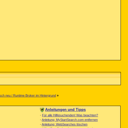
isch neu / Runtime Broker im Hintergrund
»
Anleitungen und Tipps
-
Für alle Hilfesuchenden! Was beachten?
-
Anleitung: MyStartSearch.com entfernen
-
Anleitung: WebSearches löschen