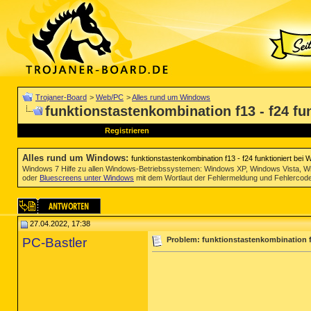
Trojaner-Board
>
Web/PC
>
Alles rund um Windows
funktionstastenkombination f13 - f24 fu
Registrieren
Alles rund um Windows
:
funktionstastenkombination f13 - f24 funktioniert bei 
Windows 7 Hilfe zu allen Windows-Betriebssystemen: Windows XP, Windows Vista, W
oder
Bluescreens unter Windows
mit dem Wortlaut der Fehlermeldung und Fehlercod
27.04.2022, 17:38
PC-Bastler
Problem: funktionstastenkombination f1