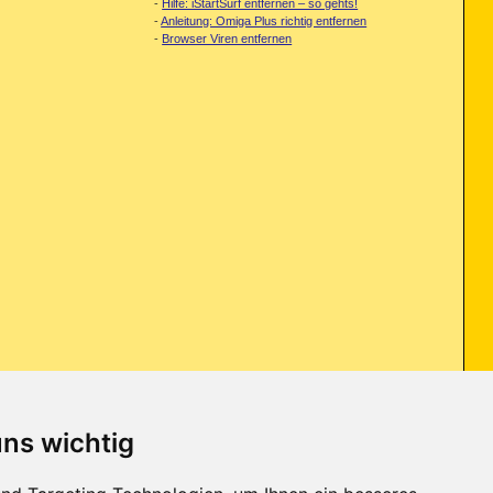
-
Hilfe: iStartSurf entfernen – so gehts!
-
Anleitung: Omiga Plus richtig entfernen
-
Browser Viren entfernen
uns wichtig
mbination um die F13 - F20, damit möchte ich "Hotkeys" setzten, nur