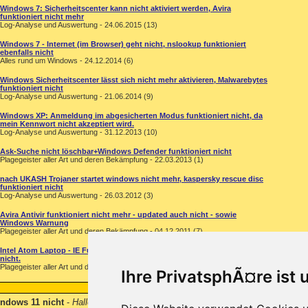
Windows 7: Sicherheitscenter kann nicht aktiviert werden, Avira
funktioniert nicht mehr
Log-Analyse und Auswertung - 24.06.2015 (13)
Windows 7 - Internet (im Browser) geht nicht, nslookup funktioniert
ebenfalls nicht
Alles rund um Windows - 24.12.2014 (6)
Windows Sicherheitscenter lässt sich nicht mehr aktivieren, Malwarebytes
funktioniert nicht
Log-Analyse und Auswertung - 21.06.2014 (9)
Windows XP: Anmeldung im abgesicherten Modus funktioniert nicht, da
mein Kennwort nicht akzeptiert wird.
Log-Analyse und Auswertung - 31.12.2013 (10)
Ask-Suche nicht löschbar+Windows Defender funktioniert nicht
Plagegeister aller Art und deren Bekämpfung - 22.03.2013 (1)
nach UKASH Trojaner startet windows nicht mehr, kaspersky rescue disc
funktioniert nicht
Log-Analyse und Auswertung - 26.03.2012 (3)
Avira Antivir funktioniert nicht mehr - updated auch nicht - sowie
Windows Warnung
Plagegeister aller Art und deren Bekämpfung - 04.12.2011 (7)
Intel Atom Laptop - IE Funktioniert nicht, Antivir Programm funktioniert
nicht.
Plagegeister aller Art und deren Bekämpfung - 05.01.2010 (1)
Ihre PrivatsphÃ¤re ist 
indows 11 nicht
-
Hallo zusammen Ich suche eine "funktionierende" Tastenko