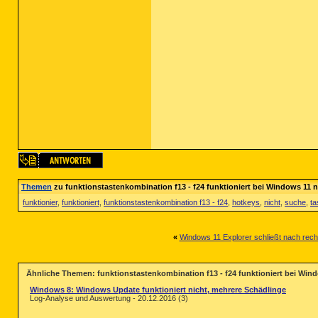
Themen
zu funktionstastenkombination f13 - f24 funktioniert bei Windows 11 n
funktionier
,
funktioniert
,
funktionstastenkombination f13 - f24
,
hotkeys
,
nicht
,
suche
,
ta
«
Windows 11 Explorer schließt nach rec
Ähnliche Themen: funktionstastenkombination f13 - f24 funktioniert bei Wind
Windows 8: Windows Update funktioniert nicht, mehrere Schädlinge
Log-Analyse und Auswertung - 20.12.2016 (3)