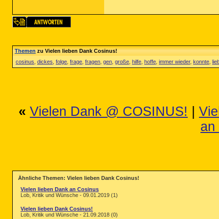
Themen
zu Vielen lieben Dank Cosinus!
cosinus
,
dickes
,
folge
,
frage
,
fragen
,
gen
,
große
,
hilfe
,
hoffe
,
immer wieder
,
konnte
,
lie
«
Vielen Dank @ COSINUS!
|
Vie
an
Ähnliche Themen: Vielen lieben Dank Cosinus!
Vielen lieben Dank an Cosinus
Lob, Kritik und Wünsche - 09.01.2019 (1)
Vielen lieben Dank Cosinus!
Lob, Kritik und Wünsche - 21.09.2018 (0)