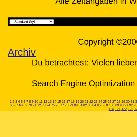
Alle Zeitangaben in W
Copyright ©200
Archiv
Du betrachtest: Vielen lieb
Search Engine Optimization 
1
2
3
4
5
6
7
8
9
10
11
12
13
14
15
16
17
18
19
20
21
22
23
24
25
26
27
28
29
30
31
3
66
67
68
69
70
71
72
73
74
75
76
77
78
79
80
81
82
83
84
85
86
87
88
89
90
91
92
9
120
121
122
123
1