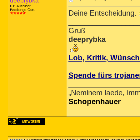
deeprybka
TB-Ausbilder
Anleitungs-Guru
Deine Entscheidung.
_________________
Gruß
deeprybka
Lob, Kritik, Wünsc
Spende fürs trojane
_________________
„Neminem laede, imm
Schopenhauer