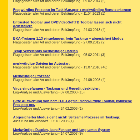
Plagegeister aller Art und deren Bekämpfung - 09.02.2014 (5)
Fragwürdige Prozesse im Task Manager + merkwürdige Benutzerkonten
Plagegeister aller Art und deren Bekämpfung - 11.04.2013 (1)
Entrusted Toolbar und DVDVideoSoftTB Toolbar lassen sich nicht
deinstaliern
Plagegeister aller Art und deren Bekämpfung - 24.03.2013 (4)
BKA-Trojaner 1.13 eingefangen, kein Taskmgr + abgesichert Modus
Plagegeister aller Art und deren Bekämpfung - 27.09.2012 (2)
Temp Verzeichnis merkwürdige Dateien
Plagegeister aller Art und deren Bekämpfung - 05.02.2011 (3)
merkwürdige Dateien im Autostart
Plagegeister aller Art und deren Bekämpfung - 13.07.2010 (46)
Merkwürdige Prozesse
Plagegeister aller Art und deren Bekämpfung - 24.09.2008 (4)
Virus eingefangen - Taskmgr und Regedit deaktiviert
Log-Analyse und Auswertung - 07.08.2008 (15)
Bitte Auswertung von nem HJT-Logfile! Merkwürdige Toolbar, komische
Prozesse etc.
Log-Analyse und Auswertung - 24.02.2008 (1)
Abgesicherter Modus geht nicht! Seltsame Prozesse im Taskmgr.
Alles rund um Windows - 05.01.2008 (1)
Merkwürdige Dateien, leere Fenster und langsames System
Log-Analyse und Auswertung - 14.07.2007 (9)