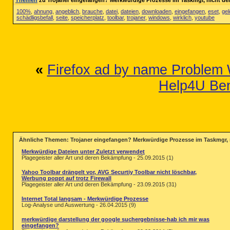
Themen
zu Trojaner eingefangen? Merkwürdige Prozesse im Taskmgr, nicht dein
100%
,
ahnung
,
angeblich
,
brauche
,
datei
,
dateien
,
downloaden
,
eingefangen
,
eset
,
gel
schädligsbefall
,
seite
,
speicherplatz
,
toolbar
,
trojaner
,
windows
,
wirklich
,
youtube
«
Firefox ad by name Problem 
Help4U Ben
Ähnliche Themen: Trojaner eingefangen? Merkwürdige Prozesse im Taskmgr, ni
Merkwürdige Dateien unter Zuletzt verwendet
Plagegeister aller Art und deren Bekämpfung - 25.09.2015 (1)
Yahoo Toolbar drängelt vor, AVG Securtiy Toolbar nicht löschbar,
Werbung poppt auf trotz Firewall
Plagegeister aller Art und deren Bekämpfung - 23.09.2015 (31)
Internet Total langsam - Merkwürdige Prozesse
Log-Analyse und Auswertung - 26.04.2015 (9)
merkwürdige darstellung der google suchergebnisse-hab ich mir was
eingefangen?