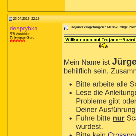
23.04.2015, 22:18
deeprybka
Trojaner eingefangen? Merkwürdige Prozes
TB-Ausbilder
Anleitungs-Guru
Jürg
Mein Name ist
behilflich sein. Zusam
Bitte arbeite alle 
Lese die Anleitung
Probleme gibt oder
Deiner Ausführung
Führe bitte
nur
Sca
wurdest.
Bitte kein
Crosspos