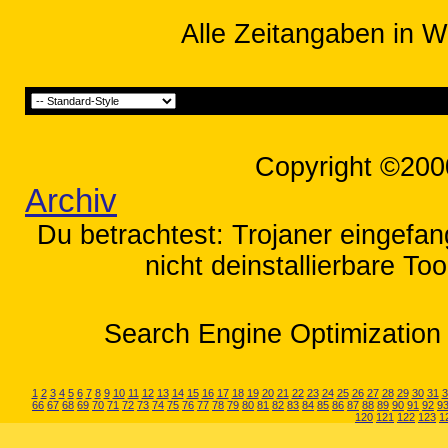
Alle Zeitangaben in W
Copyright ©200
Archiv
Du betrachtest: Trojaner eingef
nicht deinstallierbare To
Search Engine Optimization 
1
2
3
4
5
6
7
8
9
10
11
12
13
14
15
16
17
18
19
20
21
22
23
24
25
26
27
28
29
30
31
3
66
67
68
69
70
71
72
73
74
75
76
77
78
79
80
81
82
83
84
85
86
87
88
89
90
91
92
9
120
121
122
123
1