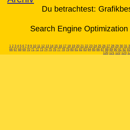
Du betrachtest: Grafikbe
Search Engine Optimization 
1
2
3
4
5
6
7
8
9
10
11
12
13
14
15
16
17
18
19
20
21
22
23
24
25
26
27
28
29
30
31
3
66
67
68
69
70
71
72
73
74
75
76
77
78
79
80
81
82
83
84
85
86
87
88
89
90
91
92
9
120
121
122
123
1