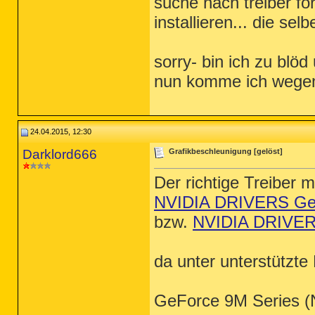
suche nach treiber for
installieren... die se
sorry- bin ich zu bl
nun komme ich wegen 
24.04.2015, 12:30
Darklord666
Grafikbeschleunigung [gelöst]
Der richtige Treiber m
NVIDIA DRIVERS GeF
bzw.
NVIDIA DRIVER
da unter unterstützte
11 00:15 - 00380392 _____ (Microsoft Corporation) C:\Windows\system32\ci.dll
2015-04-22 15:14 - 2009-04-11 00:15 - 00275432 _____ (Microsoft Corporation) C:\Windows\system32\Drivers\fltMgr.sys
2015-04-22 15:14 - 2009-04-11 00:15 - 00223720 _____ (Microsoft Corporation) C:\Windows\system32\mcupdate_GenuineIntel.dll
2015-04-22 15:14 - 2009-04-11 00:15 - 00166888 _____ (Microsoft Corporation) C:\Windows\system32\Drivers\FWPKCLNT.SYS
2015-04-22 15:14 - 2009-04-11 00:15 - 00164840 _____ (Microsoft Corporation) C:\Windows\system32\Drivers\Classpnp.sys
2015-04-22 15:14 - 2009-04-11 00:15 - 00155112 _____ (Microsoft Corporation) C:\Windows\system32\Drivers\ecache.sys
2015-04-22 15:14 - 2009-04-11 00:15 - 00123368 _____ (M
GeForce 9M Series (