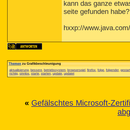
kann das ganze etwas
seite gefunden habe?
hxxp://www.java.com
Themen
zu Grafikbeschleunigung
aktualisierung
,
bessere
,
betriebssystem
,
browserspiel
,
firefox
,
folge
,
folgender
,
gestar
richtig
,
sinnlos
,
starte
,
starten
,
update
,
updatet
«
Gefälschtes Microsoft-Zertif
abg