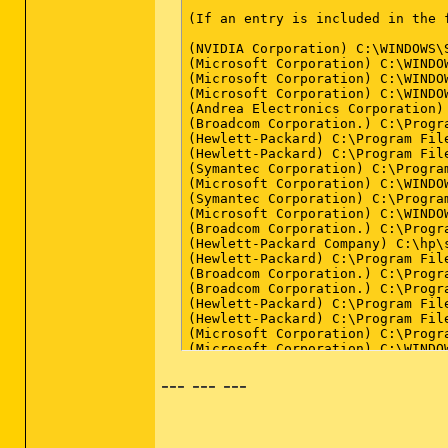
--- --- ---