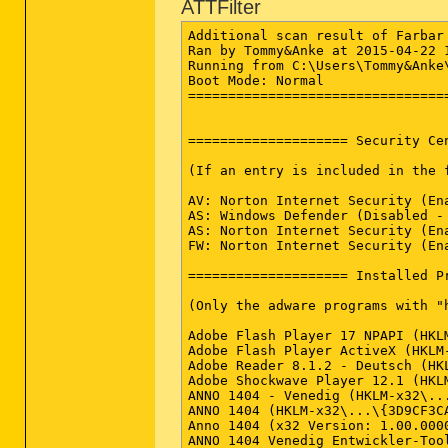
ATTFilter
Additional scan result of Farbar Recovery Scan Tool (x64) Version: 20-04-2015
Ran by Tommy&Anke at 2015-04-22 19:35:55
Running from C:\Users\Tommy&Anke\Desktop
Boot Mode: Normal
==========================================================


==================== Security Center ========================

(If an entry is included in the fixlist, it will be removed.)

AV: Norton Internet Security (Enabled - Up to date) {53C7D717-52E2-B95E-FA61-6F32ECC805DB}
AS: Windows Defender (Disabled - Up to date) {D68DDC3A-831F-4fae-9E44-DA132C1ACF46}
AS: Norton Internet Security (Enabled - Up to date) {E8A636F3-74D8-B6D0-C0D1-5440974F4F66}
FW: Norton Internet Security (Enabled) {6BFC5632-188D-B806-D13E-C607121B42A0}

==================== Installed Programs ======================

(Only the adware programs with "hidden" flag could be added to the fixlist to unhide them. The adware programs should be uninstalled manually.)

Adobe Flash Player 17 NPAPI (HKLM-x32\...\Adobe Flash Player NPAPI) (Version: 17.0.0.169 - Adobe Systems Incorporated)
Adobe Flash Player ActiveX (HKLM-x32\...\Adobe Flash Player ActiveX) (Version: 9.0.124.0 - Adobe Systems Incorporated)
Adobe Reader 8.1.2 - Deutsch (HKLM-x32\...\{AC76BA86-7AD7-1031-7B44-A81200000003}) (Version: 8.1.2 - Adobe Systems Incorporated)
Adobe Shockwave Player 12.1 (HKLM-x32\...\Adobe Shockwave Player) (Version: 12.1.7.157 - Adobe Systems, Inc.)
ANNO 1404 - Venedig (HKLM-x32\...\{A07B2C21-863B-47AB-AE7E-20BB00BD7D33}) (Version: 2.01.5010 - Ubisoft)
ANNO 1404 (HKLM-x32\...\{3D9CF3CA-3AB0-4A82-9853-D7C43FD1D775}) (Version: 1.02.0000 - Ubisoft)
Anno 1404 (x32 Version: 1.00.0000 - Ubisoft) Hidden
ANNO 1404 Venedig Entwickler-Tools (HKLM-x32\...\{13C1E98C-4434-4026-AADB-4A8A348B9402}) (Version: 1.00.0000 - Related Designs)
Bluetooth by hp 6.1.0.4600 (HKLM\...\{03D1988F-469F-4843-8E6E-E5FE9D17889D}) (Version: 6.1.0.4600 - HP)
browse pulse (HKLM-x32\...\browse pulse) (Version: 2.0.5588.42538 - browse pulse)
Buttons & OSDs control application gen2 (x32 Version: 1.0.0.14 - ) Hidden
Compatibility Pack für 2007 Office System (HKLM-x32\...\{90120000-0020-0407-0000-0000000FF1CE}) (Version: 12.0.4518.1014 - Microsoft Corporation)
CyberLink DVD Suite Deluxe (HKLM-x32\...\{1FBF6C24-C1FD-4101-A42B-0C564F9E8E79}) (Version: .1707 - CyberLink Corp.)
CyberLink YouCam (HKLM-x32\...\InstallShield_{01FB4998-33C4-4431-85ED-079E3EEFE75D}) (Version: 1.0.1812 - CyberLink Corp.)
DirectX for Managed Code Update (Summer 2004) (x32 Version: 9.02.2904 - Microsoft) Hidden
Driver Booster 2.1 (HKLM-x32\...\Driver Booster_is1) (Version: 2.1 - IObit)
Google Chrome (HKLM-x32\...\Google Chrome) (Version: 42.0.2311.90 - Google Inc.)
Google Update Helper (x32 Version: 1.3.21.111 - Google Inc.) Hidden
Google Update Helper (x32 Version: 1.3.26.9 - Google Inc.) Hidden
Hardware Diagnose Tools (HKLM-x32\...\PC-Doctor for Windows) (Version: 5.1.4861.15 - PC-Doctor, Inc.)
Hewlett-Packard Active Check for Health Check (x32 Version: 1.1.15.2 - Hewlett-Packard) Hidden
Hewlett-Packard Asset Agent for Health Check (x32 Version: 2.0.63.2 - HP) Hidden
Host OpenAL (ADI) (HKLM-x32\...\Host OpenAL (ADI)) (Version:  - )
HP Customer Experience Enhancements (HKLM-x32\...\{C27C82E4-9C53-4D76-9ED3-A01A3D5EE679}) (Version: 5.6.0.2510 - Hewlett-Packard)
HP Easy Setup - Frontend (HKLM-x32\...\{F405DC00-37F3-4A5F-97F4-C1310CCEE53A}) (Version: 5.7.0.2693 - Hewlett-Packard)
HP KEYBOARD V1.5.3.2 (HKLM-x32\...\HP KEYBOARD V1.5.3.2_is1) (Version:  - )
HP MediaSmart DVD (HKLM-x32\...\InstallShield_{DCCAD079-F92C-44DA-B258-624FC6517A5A}) (Version: 1.0.1726 - Hewlett-Packard)
HP On-Screen Cap/Num/Scroll Lock Indicator (HKLM\...\OsdMaestro) (Version:  - Hewlett-Packard)
HP Total Care Advisor (HKLM-x32\...\{f32502b5-5b64-4882-bf61-77f23edcac4f}) (Version: 2.3.4292.2709 - Hewlett-Packard)
HP Touch Optimizer (HKLM-x32\...\{BAEB9A15-011A-4C75-A2BA-06C3EE6C2F24}) (Version: 1.0.7.84 - Hewlett-Packard Development Company, L.P.)
HP Touch Screen Configuration (HKLM\...\{243579CC-CCE4-42F2-B48B-C90D15687A30}) (Version: 1.0.41.3 - Hewlett-Packard Development Company, L.P.)
HP Touch Screen Enhance Service (HKLM-x32\...\{D7BA6898-F0D0-4F23-898B-928530DAF068}) (Version: 1.0.41.0 - Hewlett-Packard Develop