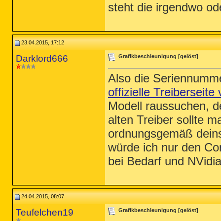
steht die irgendwo o
23.04.2015, 17:12
Darklord666
Grafikbeschleunigung [gelöst]
Also die Seriennummer
offizielle Treiberseit
Modell raussuchen, de
alten Treiber sollte m
ordnungsgemäß deinsta
würde ich nur den Cor
bei Bedarf und NVidia
24.04.2015, 08:07
Teufelchen19
Grafikbeschleunigung [gelöst]