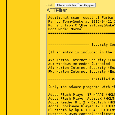
Code:
Alles auswählen
Aufklappen
ATTFilter
Additional scan result of Farbar Recovery Scan Tool (x64) Version: 20-04-2015
Ran by Tommy&Anke at 2015-04-21 10:31:11
Running from C:\Users\Tommy&Anke\Desktop
Boot Mode: Normal
==========================================================


==================== Security Center ========================

(If an entry is included in the fixlist, it will be removed.)

AV: Norton Internet Security (Enabled - Up to date) {53C7D717-52E2-B95E-FA61-6F32ECC805DB}
AS: Windows Defender (Disabled - Up to date) {D68DDC3A-831F-4fae-9E44-DA132C1ACF46}
AS: Norton Internet Security (Enabled - Up to date) {E8A636F3-74D8-B6D0-C0D1-5440974F4F66}
FW: Norton Internet Security (Enabled) {6BFC5632-188D-B806-D13E-C607121B42A0}

==================== Installed Programs ======================

(Only the adware programs with "hidden" flag could be added to the fixlist to unhide them. The adware programs should be uninstalled manually.)

Adobe Flash Player 17 NPAPI (HKLM-x32\...\Adobe Flash Player NPAPI) (Version: 17.0.0.169 - Adobe Systems Incorporated)
Adobe Flash Player ActiveX (HKLM-x32\...\Adobe Flash Player ActiveX) (Version: 9.0.124.0 - Adobe Systems Incorporated)
Adobe Reader 8.1.2 - Deutsch (HKLM-x32\...\{AC76BA86-7AD7-1031-7B44-A81200000003}) (Version: 8.1.2 - Adobe Systems Incorporated)
Adobe Shockwave Player 12.1 (HKLM-x32\...\Adobe Shockwave Player) (Version: 12.1.7.157 - Adobe Systems, Inc.)
Bluetooth by hp 6.1.0.4600 (HKLM\...\{03D1988F-469F-4843-8E6E-E5FE9D17889D}) (Version: 6.1.0.4600 - HP)
Buttons & OSDs control application gen2 (x32 Version: 1.0.0.14 - ) Hidden
Compatibility Pack für 2007 Office System (HKLM-x32\...\{90120000-0020-0407-0000-0000000FF1CE}) (Version: 12.0.4518.1014 - Microsoft Corporation)
CyberLink DVD Suite Deluxe (HKLM-x32\...\{1FBF6C24-C1FD-4101-A42B-0C564F9E8E79}) (Version: .1707 - CyberLink Corp.)
CyberLink YouCam (HKLM-x32\...\InstallShield_{01FB4998-33C4-4431-85ED-079E3EEFE75D}) (Version: 1.0.1812 - CyberLink Corp.)
DirectX for Managed Code Update (Summer 2004) (x32 Version: 9.02.2904 - Microsoft) Hidden
Driver Booster 2.1 (HKLM-x32\...\Driver Booster_is1) (Version: 2.1 - IObit)
Google Chrome (HKLM-x32\...\Google Chrome) (Version: 42.0.2311.90 - Google Inc.)
Google Update Helper (x32 Version: 1.3.21.111 - Google Inc.) Hidden
Google Update Helper (x32 Version: 1.3.26.9 - Google Inc.) Hidden
Hardware Diagnose Tools (HKLM-x32\...\PC-Doctor for Windows) (Version: 5.1.4861.15 - PC-Doctor, Inc.)
Hewlett-Packard Active Check for Health Check (x32 Version: 1.1.15.2 - Hewlett-Packard) Hidden
Hewlett-Packard Asset Agent for Health Check (x32 Version: 2.0.63.2 - HP) Hidden
Host OpenAL (ADI) (HKLM-x32\...\Host OpenAL (ADI)) (Version:  - )
HP Customer Experience Enhancements (HKLM-x32\...\{C27C82E4-9C53-4D76-9ED3-A01A3D5EE679}) (Version: 5.6.0.2510 - Hewlett-Packard)
HP Easy Setup - Frontend (HKLM-x32\...\{F405DC00-37F3-4A5F-97F4-C1310CCEE53A}) (Version: 5.7.0.2693 - Hewlett-Packard)
HP KEYBOARD V1.5.3.2 (HKLM-x32\...\HP KEYBOARD V1.5.3.2_is1) (Version:  - )
HP MediaSmart DVD (HKLM-x32\...\InstallShield_{DCCAD079-F92C-44DA-B258-624FC6517A5A}) (Version: 1.0.1726 - Hewlett-Packard)
HP On-Screen Cap/Num/Scroll Lock Indicator (HKLM\...\OsdMaestro) (Version:  - Hewlett-Packard)
HP Total Care Advisor (HKLM-x32\...\{f32502b5-5b64-4882-bf61-77f23edcac4f}) (Version: 2.3.4292.2709 - Hewlett-Packard)
HP Touch Optimizer (HKLM-x32\...\{BAEB9A15-011A-4C75-A2BA-06C3EE6C2F24}) (Version: 1.0.7.84 - Hewlett-Packard Development Company, L.P.)
HP Touch Screen Configuration (HKLM\...\{243579CC-CCE4-42F2-B48B-C90D15687A30}) (Version: 1.0.41.3 - Hewlett-Packard Development Company, L.P.)
HP Touch Screen Enhance Service (HKLM-x32\...\{D7BA6898-F0D0-4F23-898B-928530DAF068}) (Version: 1.0.41.0 - Hewlett-Packard Development Company, L.P.)
HP TouchSmart (HKLM-x32\...\{20239DD4-2BBD-44DE-95F2-2B52870D16C0}) (Version: 2.0.210.0 - Hewlett-Packard)
HP TouchSmart Calendar (HKLM-x32\...\{5A3736D0-2105-40D5-971C-4FFC2E2C6373}) (Version: 2.3.3110.14714 - Hewlett-Packard Co)
HP TouchSmart Music/Photo/Video (HKLM-x32\...\InstallShield_{B2EE25B9-5B00-4ACF-94F0-92433C28C39E}) (Version: 2.5.1909 - Hewlett-Packard)
HP TouchSmart Notes (HKLM-x32\...\{F41E9A47-0119-4DB6-849C-6BE6DA942A57})