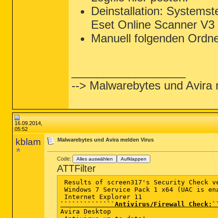
Deinstallation: Systems
Eset Online Scanner V3 
Manuell folgenden Ordn
__________________
--> Malwarebytes und Avira 
16.09.2014,
05:52
kblam
Malwarebytes und Avira melden Virus
Code:
Alles auswählen
Aufklappen
ATTFilter
 Results of screen317's Security Check ve
 Windows 7 Service Pack 1 x64 (UAC is ena
``````````````Antivirus/Firewall Check:`
Avira Desktop   
