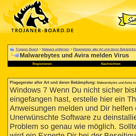
Trojaner-Board
>
Malware entfernen
>
Plagegeister aller Art und deren Bekämpfu
Malwarebytes und Avira melden Virus
Registrieren
Nachrichten
Plagegeister aller Art und deren Bekämpfung
:
Malwarebytes und Avira m
Windows 7 Wenn Du nicht sicher bist
eingefangen hast, erstelle hier ein T
Anweisungen melden und Dir helfen 
Unerwünschte Software zu deinstallie
Problem so genau wie möglich. Sollte
wird ein Experte Dir bei der Beseitigu