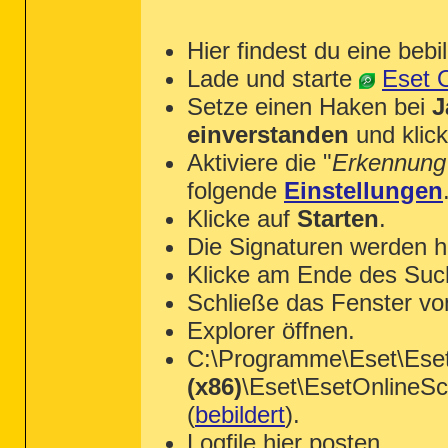
Hier findest du eine bebi
Lade und starte
Eset 
Setze einen Haken bei
J
einverstanden
und klic
Aktiviere die "
Erkennung
folgende
Einstellungen
Klicke auf
Starten
.
Die Signaturen werden h
Klicke am Ende des Suc
Schließe das Fenster v
Explorer öffnen.
C:\Programme\Eset\Eset
(x86)
\Eset\EsetOnlineSc
(
bebildert
).
Logfile hier posten.