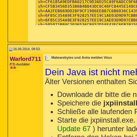
sh=CF6185A9EDFBA0217C9D36D25CA9F6ADCC9F6
sh=CF5B3456D35386B4B843DC6C46FC8445E148C
sh=AA2FEB669DD28F9CF1986EE887C6B6036C143
sh=6F85C354A9E3F928257EE19C1AE03D9D97CBB
sh=6F85C354A9E3F928257EE19C1AE03D9D97CBB
sh=505071B8AC2036536C8A52D5AE43FC6EB2915
sh=7641C28B83E53B053263147FF6D93918B1F98
sh=74876BF33BE6DCBFED9BF5FDA4AE1C91C0C8A
sh=7B12F3A074D688F54348DDB5356A910529611
sh=4BFF99E6323363086997F71B0C333158B3D46
sh=2A4CF0A03B43EE4D795F4C52732D41BE1C78F
16.09.2014, 09:53
sh=FE93B7FDD84831E553ACFB3FE2389800066C7
sh=9A7737209637653A6A9ECDC7F5D00051ED55C
Warlord711
Malwarebytes und Avira melden Virus
sh=9C19A99B48E745262220BDBF50B9185D009EB
TB-Ausbilder
sh=806E556B61835CAD5F1EFFA416732B44636BB
Dein Java ist nicht meh
sh=806E556B61835CAD5F1EFFA416732B44636BB
sh=806E556B61835CAD5F1EFFA416732B44636BB
sh=806E556B61835CAD5F1EFFA416732B44636BB
Älter Versionen enthalten S
Downloade dir bitte die
Speichere die
jxpiinstal
Schließe alle laufenden
Starte die jxpiinstall.ex
Update 67
) herunter lad