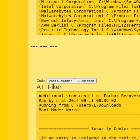
(Microsoft Corporation) C:\Windows\SysWOW
(Intel Corporation) C:\Program Files (x8
(Malwarebytes Corporation) C:\Program Fi
(Malwarebytes Corporation) C:\Program Fi
(NewTech Infosystems, Inc.) C:\Program F
(AVM Berlin) C:\Program Files\FRITZ!Fernz
(Prolific Technology Inc.) C:\Windows\Sys
(Secunia) C:\Program Files (x86)\Secunia\
(Acer Group) C:\Program Files\Acer\Acer U
--- --- ---
(Western Digital Technologies, Inc.) C:\
(Microsoft Corp.) C:\Program Files\Commo
(Microsoft Corp.) C:\Program Files\Commo
(Avira Operations GmbH & Co. KG) C:\Prog
(Western Digital Technologies, Inc.) C:\
(Microsoft Corporation) C:\Windows\System
(AVM Berlin) C:\Program Files\FRITZ!Fernz
(Secunia) C:\Program Files (x86)\Secunia\
Code:
(Intel Corporation) C:\Program Files (x8
Alles auswählen
Aufklappen
ATTFilter
(NVIDIA Corporation) C:\Program Files (x
(Intel Corporation) C:\Program Files (x8
(NVIDIA Corporation) C:\Program Files\NVI
Additional scan result of Farbar Recovery
(NVIDIA Corporation) C:\Windows\System32\
Ran by L at 2014-09-11 08:36:02

(Malwarebytes Corporation) C:\Program Fi
Running from C:\Users\L\Downloads

Boot Mode: Normal

=========================================
==================== Security Center ====
(If an entry is included in the fixlist, 