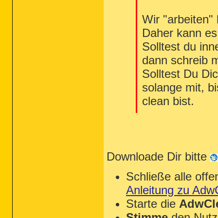
Wir "arbeiten" h
Daher kann es
Solltest du inn
dann schreib m
Solltest Du Di
solange mit, b
clean bist.
Downloade Dir bitte
Schließe alle of
Anleitung zu Adw
Starte die
AdwCle
Stimme
den Nutz