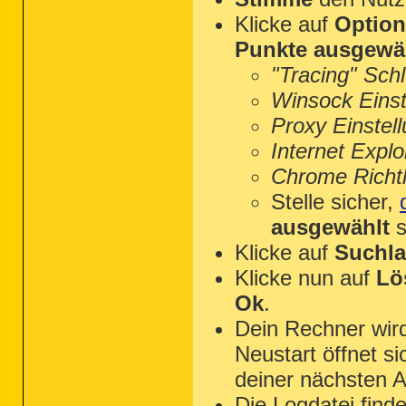
Klicke auf
Optio
Punkte ausgewä
"Tracing" Sch
Winsock Einst
Proxy Einstel
Internet Explo
Chrome Richtl
Stelle sicher,
ausgewählt
s
Klicke auf
Suchla
Klicke nun auf
Lö
Ok
.
Dein Rechner wi
Neustart öffnet s
R2 MBAMService; C:\Program Files (x86)\ 
deiner nächsten A
Die Logdatei find