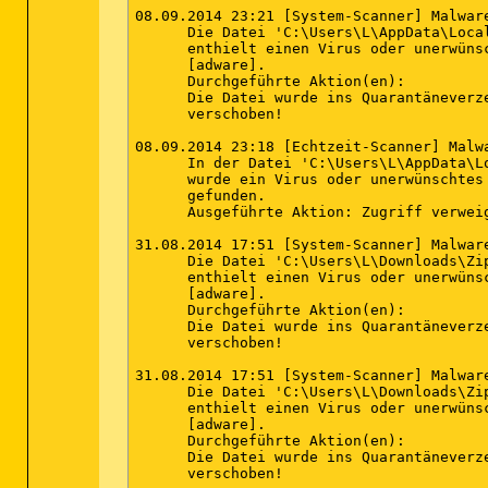
Amazonia (HKLM-x32\...\{82C36957-D2B8-4E
08.09.2014 23:21 [System-Scanner] Malware
Apple Application Support (HKLM-x32\...\
      Die Datei 'C:\Users\L\AppData\Local
Apple Mobile Device Support (HKLM\...\{7
      enthielt einen Virus oder unerwünsc
Apple Software Update (HKLM-x32\...\{789
      [adware].

Avira (HKLM-x32\...\{70e83cd8-4bd5-4039-
      Durchgeführte Aktion(en):

Avira (x32 Version: 1.1.21.25162 - Avira 
      Die Datei wurde ins Quarantäneverze
Avira Free Antivirus (HKLM-x32\...\Avira
      verschoben!

AVM FRITZ!fax für FRITZ!Box (HKLM-x32\...
Backup Manager Basic (x32 Version: 2.0.0.
08.09.2014 23:18 [Echtzeit-Scanner] Malwa
Bonjour (HKLM\...\{6E3610B2-430D-4EB0-81
      In der Datei 'C:\Users\L\AppData\Lo
bpd_scan (x32 Version: 3.00.0000 - Hewlet
      wurde ein Virus oder unerwünschtes
BPDSoftware (x32 Version: 130.0.000.000 -
      gefunden.

BPDSoftware_Ini (x32 Version: 1.00.0000 -
      Ausgeführte Aktion: Zugriff verweig
Broadcom Gigabit NetLink Controller (HKL
BufferChm (x32 Version: 130.0.331.000 - H
31.08.2014 17:51 [System-Scanner] Malware
Cake Mania (HKLM-x32\...\{82C36957-D2B8-
      Die Datei 'C:\Users\L\Downloads\Zip
CCleaner (HKLM\...\CCleaner) (Version: 3.
      enthielt einen Virus oder unerwünsc
clrmamepro (HKLM-x32\...\clrmamepro) (Ver
      [adware].

Convert AVI to MP4 1.3 (HKLM-x32\...\{9E
      Durchgeführte Aktion(en):

Crossfire Europe (HKLM-x32\...\Crossfire 
      Die Datei wurde ins Quarantäneverze
CyberLink PowerDVD 9 (HKLM-x32\...\Insta
      verschoben!

CyberLink PowerDVD 9 (x32 Version: 9.0.28
D3DX10 (x32 Version: 15.4.2368.0902 - Mic
31.08.2014 17:51 [System-Scanner] Malware
DAEMON Tools Pro (HKLM-x32\...\DAEMON To
      Die Datei 'C:\Users\L\Downloads\Zip
Destinations (x32 Version: 130.0.0.0 - He
      enthielt einen Virus oder unerwünsc
DeviceDiscovery (x32 Version: 130.0.465.0
      [adware].

DivX-Setup (HKLM-x32\...\DivX Setup) (Ver
      Durchgeführte Aktion(en):

DocProc (x32 Version: 13.0.0.0 - Hewlett-
      Die Datei wurde ins Quarantäneverze
Dream Day First Home (HKLM-x32\...\{82C3
      verschoben!

Dropbox (HKCU\...\Dropbox) (Version: 2.10