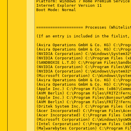
Platform: Windows 7 Home Premium Service
Successfully deleted: [Empty Folder] C:\
Internet Explorer Version 11

Successfully deleted: [Empty Folder] C:\
Boot Mode: Normal

Successfully deleted: [Empty Folder] C:\
Successfully deleted: [Empty Folder] C:\
Successfully deleted: [Empty Folder] C:\
Successfully deleted: [Empty Folder] C:\
==================== Processes (Whitelist
Successfully deleted: [Empty Folder] C:\
Successfully deleted: [Empty Folder] C:\
(If an entry is included in the fixlist,
Successfully deleted: [Empty Folder] C:\
Successfully deleted: [Empty Folder] C:\
(Avira Operations GmbH & Co. KG) C:\Prog
Successfully deleted: [Empty Folder] C:\
(Avira Operations GmbH & Co. KG) C:\Prog
Successfully deleted: [Empty Folder] C:\
(NVIDIA Corporation) C:\Windows\System32\
Successfully deleted: [Empty Folder] C:\
(NVIDIA Corporation) C:\Program Files (x
Successfully deleted: [Empty Folder] C:\
(SANDBOXIE L.T.D) C:\Program Files\Sandbo
Successfully deleted: [Empty Folder] C:\
(NVIDIA Corporation) C:\Program Files\NVI
Successfully deleted: [Empty Folder] C:\
(NVIDIA Corporation) C:\Windows\System32\
Successfully deleted: [Empty Folder] C:\
(Microsoft Corporation) C:\Windows\System
Successfully deleted: [Empty Folder] C:\
(Avira Operations GmbH & Co. KG) C:\Prog
Successfully deleted: [Empty Folder] C:\
(Avira Operations GmbH & Co. KG) C:\Prog
Successfully deleted: [Empty Folder] C:\
2014-09-08 23:00 - 2014-09-08 23:00 - 00
(Apple Inc.) C:\Program Files (x86)\Comm
Successfully deleted: [Empty Folder] C:\
2014-09-08 23:00 - 2012-05-16 13:05 - 00
(AVM Berlin) C:\Program Files\FRITZ!Fernz
Successfully deleted: [Empty Folder] C:\
(Apple Inc.) C:\Program Files\Bonjour\mDN
Successfully deleted: [Empty Folder] C:\
(AVM Berlin) C:\Program Files\FRITZ!Fernz
Successfully deleted: [Empty Folder] C:\
(Dritek System Inc.) C:\Program Files (x8
Successfully deleted: [Empty Folder] C:\
(Acer Incorporated) C:\Program Files\Acer
Successfully deleted: [Empty Folder] C:\
(Acer Incorporated) C:\Program Files (x86
Successfully deleted: [Empty Folder] C:\
(Microsoft Corporation) C:\Windows\SysWOW
Successfully deleted: [Empty Folder] C:\
(Intel Corporation) C:\Program Files (x8
Successfully deleted: [Empty Folder] C:\
(Malwarebytes Corporation) C:\Program Fi
Successfully deleted: [Empty Folder] C:\