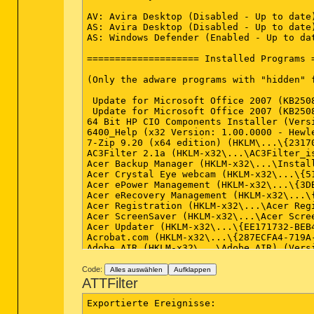
AV: Avira Desktop (Disabled - Up to date)
AS: Avira Desktop (Disabled - Up to date)
AS: Windows Defender (Enabled - Up to da
==================== Installed Programs =
(Only the adware programs with "hidden" 
 Update for Microsoft Office 2007 (KB250
 Update for Microsoft Office 2007 (KB250
64 Bit HP CIO Components Installer (Versi
6400_Help (x32 Version: 1.00.0000 - Hewle
7-Zip 9.20 (x64 edition) (HKLM\...\{2317
AC3Filter 2.1a (HKLM-x32\...\AC3Filter_is
Acer Backup Manager (HKLM-x32\...\Instal
Acer Crystal Eye webcam (HKLM-x32\...\{5
Acer ePower Management (HKLM-x32\...\{3D
Acer eRecovery Management (HKLM-x32\...\
Acer Registration (HKLM-x32\...\Acer Reg
Acer ScreenSaver (HKLM-x32\...\Acer Scre
Acer Updater (HKLM-x32\...\{EE171732-BEB
Acrobat.com (HKLM-x32\...\{287ECFA4-719A
Adobe AIR (HKLM-x32\...\Adobe AIR) (Vers
Adobe AIR (x32 Version: 2.7.1.19610 - Ado
Adobe Flash Player 15 ActiveX (HKLM-x32\
Code:
Alles auswählen
Aufklappen
Adobe Flash Player 15 Plugin (HKLM-x32\.
ATTFilter
Adobe Reader XI (11.0.08) - Deutsch (HKL
Adobe Reader XI (11.0.08) (HKLM-x32\...\
Exportierte Ereignisse:

Airport Mania First Flight (HKLM-x32\...