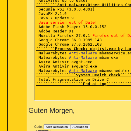
`````````Anti-malware/Other Utilities Ch
 Secunia PSI (3.0.0.4001)   

 JavaFX 2.1.0    

 Java 7 Update 9  

Java version out of Date!
 Adobe Flash Player 15.0.0.152  

 Adobe Reader XI  

 Mozilla Firefox 27.0.1 
Firefox out of D
 Google Chrome 36.0.1985.143  

````````Process Check: objlist.exe by La
 Malwarebytes 
Anti-Malware
 mbamservice.ex
 Malwarebytes 
Anti-Malware
 mbam.exe  

 Avira Antivir avgnt.exe 

 Avira Antivir avguard.exe 

 Malwarebytes 
Anti-Malware
`````````````````System Health check````
````````````````````End of Log``````````
Guten Morgen,
R2 MBAMService; C:\Program Files (x86)\ 
Code:
Alles auswählen
Aufklappen