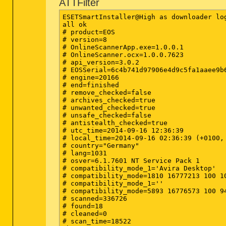
ATTFilter
ESETSmartInstaller@High as downloader log
all ok

# product=EOS

# version=8

# OnlineScannerApp.exe=1.0.0.1

# OnlineScanner.ocx=1.0.0.7623

# api_version=3.0.2

# EOSSerial=6c4b741d97906e4d9c5fa1aaee9b6
# engine=20166

# end=finished

# remove_checked=false

# archives_checked=true

# unwanted_checked=true

# unsafe_checked=false

# antistealth_checked=true

# utc_time=2014-09-16 12:36:39

# local_time=2014-09-16 02:36:39 (+0100, 
# country="Germany"

# lang=1031

# osver=6.1.7601 NT Service Pack 1

# compatibility_mode_1='Avira Desktop'

# compatibility_mode=1810 16777213 100 10
# compatibility_mode_1=''

# compatibility_mode=5893 16776573 100 94
# scanned=336726

# found=18

# cleaned=0

# scan_time=18522
