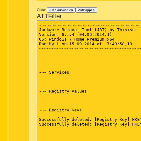
Code:
Alles auswählen
Aufklappen
ATTFilter
~~~~~~~~~~~~~~~~~~~~~~~~~~~~~~~~~~~~~~~~~
Junkware Removal Tool (JRT) by Thisisu

Version: 6.1.4 (04.06.2014:1)

OS: Windows 7 Home Premium x64

Ran by L on 15.09.2014 at  7:49:58,19

~~~~~~~~~~~~~~~~~~~~~~~~~~~~~~~~~~~~~~~~~
~~~ Services

~~~ Registry Values

~~~ Registry Keys

Successfully deleted: [Registry Key] HKE
Successfully deleted: [Registry Key] HKE