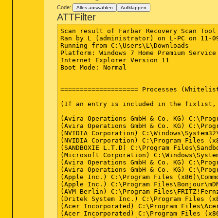
Code:
Alles auswählen
Aufklappen
ATTFilter
Scan result of Farbar Recovery Scan Tool 
Ran by L (administrator) on L-PC on 11-09
Running from C:\Users\L\Downloads

Platform: Windows 7 Home Premium Service
Internet Explorer Version 11

Boot Mode: Normal

==================== Processes (Whitelist
(If an entry is included in the fixlist,
(Avira Operations GmbH & Co. KG) C:\Prog
(Avira Operations GmbH & Co. KG) C:\Prog
(NVIDIA Corporation) C:\Windows\System32\
(NVIDIA Corporation) C:\Program Files (x
(SANDBOXIE L.T.D) C:\Program Files\Sandbo
(Microsoft Corporation) C:\Windows\System
(Avira Operations GmbH & Co. KG) C:\Prog
(Avira Operations GmbH & Co. KG) C:\Prog
(Apple Inc.) C:\Program Files (x86)\Comm
(Apple Inc.) C:\Program Files\Bonjour\mDN
(AVM Berlin) C:\Program Files\FRITZ!Fernz
(Dritek System Inc.) C:\Program Files (x8
(Acer Incorporated) C:\Program Files\Acer
(Acer Incorporated) C:\Program Files (x86