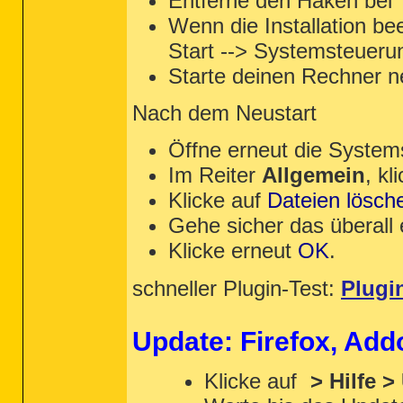
Entferne den Haken bei "I
Wenn die Installation b
Start --> Systemsteueru
Starte deinen Rechner ne
Nach dem Neustart
Öffne erneut die System
Im Reiter
Allgemein
, kl
Klicke auf
Dateien lösche
Gehe sicher das überall 
Klicke erneut
OK
.
schneller Plugin-Test:
Plugi
Update: Firefox, Add
Klicke auf
> Hilfe >