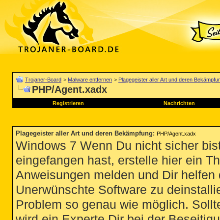
Trojaner-Board
>
Malware entfernen
>
Plagegeister aller Art und deren Bekämpfu
PHP/Agent.xadx
Registrieren
Nachrichten
Plagegeister aller Art und deren Bekämpfung
:
PHP/Agent.xadx
Windows 7 Wenn Du nicht sicher bist
eingefangen hast, erstelle hier ein T
Anweisungen melden und Dir helfen 
Unerwünschte Software zu deinstallie
Problem so genau wie möglich. Sollte
wird ein Experte Dir bei der Beseitigu