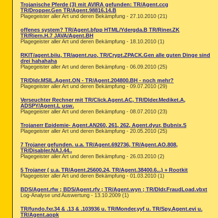
Trojanische Pferde (3) mit AVIRA gefunden: TR/Agent.ccg
TR/Dropper.Gen TR/Agent.98816.14.B
Plagegeister aller Art und deren Bekämpfung - 27.10.2010 (21)
offenes system? TR/Agent.bfpp HTML/Ydergda.B TR/Riner.ZK
TR/Riern.H.7 JAVA/Agent.BH
Plagegeister aller Art und deren Bekämpfung - 18.10.2010 (1)
RKIT/agent.biiu, TR/agent.ruo, TR/Crypt.ZPACK.Gen alle guten Dinge sind
drei hahahaha
Plagegeister aller Art und deren Bekämpfung - 06.09.2010 (25)
TR/Dldr.MSIL.Agent.ON - TR/Agent.204800.BH - noch mehr?
Plagegeister aller Art und deren Bekämpfung - 09.07.2010 (29)
Verseuchter Rechner mit TR/Click.Agent.AC, TR/Dlder.Mediket.A,
ADSPY/Agent.L usw.
Plagegeister aller Art und deren Bekämpfung - 08.07.2010 (23)
Trojanerr Epidemie- Agent.AN260, 261, 262, Agent.dyur, Bubnix.S
Plagegeister aller Art und deren Bekämpfung - 20.05.2010 (25)
7 Trojaner gefunden. u.a. TR/Agent.692736, TR/Agent.AO.808,
TR/Disabler.NAJ.44..
Plagegeister aller Art und deren Bekämpfung - 26.03.2010 (2)
5 Trojaner ( u.a. TR/Agent.25600.24, TR/Agent.38400.6...) + Rootkit
Plagegeister aller Art und deren Bekämpfung - 01.03.2010 (1)
BDS/Agent.rfw ; BDS/Agent.rfv ; TR/Agent.wyn ; TR/Dldr.FraudLoad.vbxt
Log-Analyse und Auswertung - 13.10.2009 (1)
TR/fundo.fxr.34 & .13 & .103936 u. TR/Monder.yyf u. TR/Spy.Agent.evi u.
TR/Agent.aopk