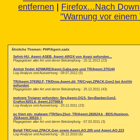
entfernen
|
Firefox...Nach Down
"Warnung vor einem 
Ähnliche Themen: PHP/Agent.xadx
Sefnit-HU, Agent-ASEB, Agent-ARQX von Avast gefunden...
Plagegeister aller Art und deren Bekämpfung - 20.11.2013 (23)
Antivir findet ADWARE/Agent.Gaba.peg und TR/Agent.370144
Log-Analyse und Auswertung - 09.07.2012 (5)
TR/Agent.379392.F, TR/Drop.Agent.dil, TR/Crypt.ZPACK.Gen2 bei AntiVir
gefunden
Plagegeister aller Art und deren Bekämpfung - 25.12.2011 (43)
mehrere Trojaner gefunden: Spy.Agent.OGS, Spy.Banker.Gen2,
Graftor.9201.6, Agent.237568.6
Log-Analyse und Auswertung - 20.12.2011 (23)
pc friert ein- malware (TR/Spy.Zbot, TR/Agent.282624.k , BDS.Hupigon,
JS/Agent.30510, )
Plagegeister aller Art und deren Bekämpfung - 07.03.2011 (3)
Befall TR/Crypt.ZPACK.Gen sowie Agent.AO.205 und Agent.AO.223
Log-Analyse und Auswertung - 26.12.2010 (6)