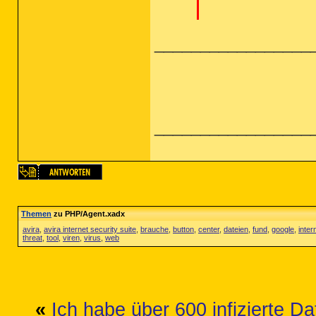
_________________
_________________
Themen
zu PHP/Agent.xadx
avira
,
avira internet security suite
,
brauche
,
button
,
center
,
dateien
,
fund
,
google
,
inter
threat
,
tool
,
viren
,
virus
,
web
«
Ich habe über 600 infizierte Da