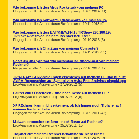
Wie bekomme ich den Virus Rockettab vom meinem PC
Plagegeister aller Art und deren Bekämpfung - 13.09.2014 (11)
Wie bekomme ich Softwareupdater.Ui.exe von meinem PC
Plagegeister aller Art und deren Bekämpfung - 19.11.2013 (9)
Wie bekomme ich den BAT/KillAV.FN.1 / TR/Spay 220.160.19 /
TR/FakeAV.afsr von meinem Rechner herunter?
Plagegeister aller Art und deren Bekämpfung - 01.10.2013 (3)
Wie bekomme ich ChatZum von meinem Computer?
Plagegeister aller Art und deren Bekämpfung - 14.11.2012 (35)
Chatzum und yontoo: wie bekomme ich dies wieder von meinem
Rechner?
Plagegeister aller Art und deren Bekämpfung - 22.10.2012 (19)
TR/ATRAPSGEN2-Meldungen erschienen auf meinem PC und nun ist
AVIRA-Regenschirm auf Symbol von Avira Free Antivirus eingeklappt
Log-Analyse und Auswertung - 27.09.2012 (5)
Polizei Virus Österreich - sind noch Reste auf meinem PC?
Log-Analyse und Auswertung - 09.07.2012 (6)
XP REchner: kann nicht erkennen, ob ich immer noch Trojaner auf
meinem Rechner habe
Plagegeister aller Art und deren Bekämpfung - 13.09.2011 (43)
Malware protection entfernt - noch Reste auf Rechner?
Log-Analyse und Auswertung - 25.07.2011 (15)
Trojaner auf meinem Rechner bekomme sie nicht runter
Plagegeister aller Art und deren Bekämpfung - 03.12.2008 (0)