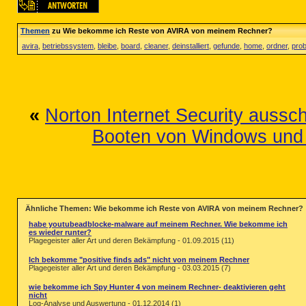
Themen
zu Wie bekomme ich Reste von AVIRA von meinem Rechner?
avira
,
betriebssystem
,
bleibe
,
board
,
cleaner
,
deinstalliert
,
gefunde
,
home
,
ordner
,
pro
«
Norton Internet Security aussc
Booten von Windows und
Ähnliche Themen: Wie bekomme ich Reste von AVIRA von meinem Rechner?
habe youtubeadblocke-malware auf meinem Rechner. Wie bekomme ich
es wieder runter?
Plagegeister aller Art und deren Bekämpfung - 01.09.2015 (11)
Ich bekomme "positive finds ads" nicht von meinem Rechner
Plagegeister aller Art und deren Bekämpfung - 03.03.2015 (7)
wie bekomme ich Spy Hunter 4 von meinem Rechner- deaktivieren geht
nicht
Log-Analyse und Auswertung - 01.12.2014 (1)