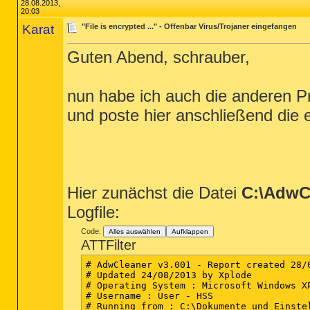
28.08.2013,
20:03
Karat
"File is encrypted ..." - Offenbar Virus/Trojaner eingefangen
Guten Abend, schrauber,
nun habe ich auch die anderen 
und poste hier anschließend die 
Hier zunächst die Datei
C:\AdwCl
Logfile:
Code:
Alles auswählen
Aufklappen
ATTFilter
# AdwCleaner v3.001 - Report created 28/0
# Updated 24/08/2013 by Xplode

# Operating System : Microsoft Windows XP
# Username : User - HSS

# Running from : C:\Dokumente und Einstel