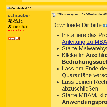
27.08.2013, 09:47
schrauber
"File is encrypted ..." - Offenbar Virus
the machine
TB-Ausbilder
Downloade Dir bitte
Installiere das P
Anleitung zu MB
Starte Malwareby
Klicke im Anschl
Bedrohungssuch
Lass am Ende des 
Quarantäne versc
Lass deinen Rechn
abzuschließen.
Starte MBAM, kli
Anwendungsprot