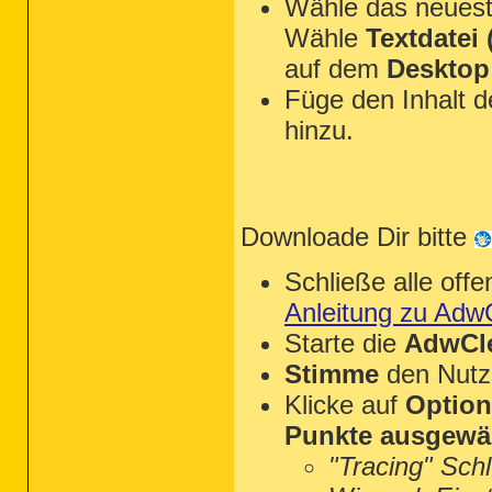
Wähle das neues
Wähle
Textdatei (
auf dem
Desktop
Füge den Inhalt 
hinzu.
Downloade Dir bitte
Schließe alle of
Anleitung zu Adw
Starte die
AdwCle
Stimme
den Nutz
Klicke auf
Optio
Punkte ausgewä
"Tracing" Sch