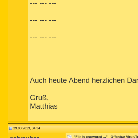
--- --- ---
--- --- ---
--- --- ---
Auch heute Abend herzlichen Dank
Gruß,
Matthias
29.08.2013, 04:34
"File is encrypted ..." - Offenbar Virus