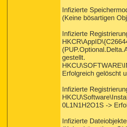
Infizierte Speichermo
(Keine bösartigen Ob
Infizierte Registrieru
HKCR\AppID\{C2664
(PUP.Optional.Delta.A
gestellt.
HKCU\SOFTWARE\INST
Erfolgreich gelöscht 
Infizierte Registrieru
HKCU\Software\Install
0L1N1H2O1S -> Erfolg
Infizierte Dateiobjekt