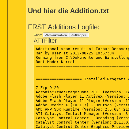
Und hier die Addition.txt
FRST Additions Logfile:
Code:
Alles auswählen
Aufklappen
ATTFilter
Additional scan result of Farbar Recovery Scan Tool (x86) Version: 25-08-2013 02
Ran by User at 2013-08-25 19:57:34
Running from C:\Dokumente und Einstellungen\User\Desktop
Boot Mode: Normal
==========================================================


==================== Installed Programs =======================

7-Zip 9.20
Acronis*True*Image*Home 2011 (Version: 14.0.6696)
Adobe Flash Player 11 ActiveX (Version: 11.8.800.94)
Adobe Flash Player 11 Plugin (Version: 11.8.800.94)
Adobe Reader X (10.1.7) - Deutsch (Version: 10.1.7)
AMD APP SDK Runtime (Version: 2.5.684.213)
ATI Catalyst Install Manager (Version: 3.0.833.0)
Catalyst Control Center - Branding (Version: 1.00.0000)
Catalyst Control Center (Version: 2011.0707.2315.39839)
Catalyst Control Center Graphics Previews Common (Version: 2011.0707.2315.39839)
Catalyst Control Center InstallProxy (Version: 2011.0707.2315.39839)
CCC Help English (Version: 2011.0707.2314.39839)
ccc-utility (Version: 2011.0707.2315.39839)
CCleaner (Version: 3.10)
CDBurnerXP (Version: 4.3.8.2523)
Compatibility Pack für 2007 Office System (Version: 12.0.6612.1000)
DiskMax 4.56 (Version: 4.56)
Dropbox (HKCU Version: 2.0.22)
Enable S3 for USB Device
FileZilla Client 3.5.0 (Version: 3.5.0)
FreePDF (Remove only)
GPL Ghostscript 9.01
Hotfix für Windows XP (KB2756822) (Version: 1)
Hotfix für Windows XP (KB2779562) (Version: 1)
IrfanView (remove only) (Version: 4.28)
Java 7 Update 25 (Version: 7.0.250)
Java Auto Updater (Version: 2.1.9.5)
Junk Mail filter update (Version: 14.0.8117.416)
Kabel Deutschland Installations-Software (Version: 3.5.0.193)
Microsoft .NET Framework 2.0 Service Pack 2 (Version: 2.2.30729)
Microsoft .NET Framework 2.0 Service Pack 2 Language Pack - DEU (Version: 2.2.30729)
Microsoft .NET Framework 3.0 Service Pack 2 (Version: 3.2.30729)
Microsoft .NET Framework 3.0 Service Pack 2 Language Pack - DEU (Version: 3.2.30729)
Microsoft .NET Framework 3.5 Language Pack SP1 - DEU
Microsoft .NET Framework 3.5 Language Pack SP1 - deu (Version: 3.5.30729)
Microsoft .NET Framework 3.5 SP1
Microsoft .NET Framework 3.5 SP1 (Version: 3.5.30729)
Microsoft .NET Framework 4 Client Profile (Version: 4.0.30319)
Microsoft .NET Framework 4 Client Profile DEU Language Pack (Version: 4.0.30319)
Microsoft Application Error Reporting (Version: 12.0.6012.5000)
Microsoft Choice Guard (Version: 2.0.48.0)
Microsoft Default Manager (Version: 2.2.114.0)
Microsoft Office 2007 Service Pack 3 (SP3)
Microsoft Office Access 2007 (Version: 12.0.6612.1000)
Microsoft Office Access MUI (German) 2007 (Version: 12.0.6612.1000)
Microsoft Office File Validation Add-In (Version: 14.0.5130.5003)
Microsoft Office Live Add-in 1.5 (Version: 2.0.4024.1)
Microsoft Office Outlook Connector (Version: 12.0.6423.1000)
Microsoft Office Proof (English) 2007 (Version: 12.0.6612.1000)
Microsoft Office Proof (French) 2007 (Version: 12.0.6612.1000)
Microsoft Office Proof (German) 2007 (Version: 12.0.6612.1000)
Microsoft Office Proof (Italian) 2007 (Version: 12.0.6612.1000)
Microsoft Office Proofing (German) 2007 (Version: 12.0.4518.1014)
Microsoft Office Proofing Tools 2007 Service Pack 3 (SP3)
Microsoft Office Shared MUI (German) 2007 (Version: 12.0.6612.1000)
Microsoft Office Small Business Edition 2003 (Version: 11.0.8173.0)
Microsoft Security Client (Version: 4.3.0215.0)
Microsoft Security Essentials (Version: 4.3.215.0)
Microsoft Silverlight (Version: 5.1.20513.0)
Microsoft Software Update for Web Folders  (German) 12 (Version: 12.0.6612.1000)
Microsoft SQL Server 2005 Compact Edition [ENU] (Version: 3.1.0000)
Microsoft Sync Framework Runtime Native v1.0 (x86) (Version: 1.0.1215.0)
Microsoft Sync Framework Services Native v1.0 (x86) (Version: 1.0.1215.0)
Mozilla Firefox 23.0.1 (x86 de) (Version: 23.0.1)
Mozilla Maintenance Service (Version: 23.0.1)
MSVCRT (Version: 14.0.1468.721)
MSXML 6 Service Pack 2 (KB973686) (Version: 6.20.2003.0)
Nokia Maps 3D browser plugin for Internet Explorer (5.10.3.0) (HKCU Version: 5.10.3.0)
Notepad++ (Version: 5.9)
Plus Pack für Acronis True Image Home 2011 (Version: 14.0.6696)
REALTEK GbE & FE Ethernet PCI-E NIC Driver (Version: 1.16.0000)
Realtek High Definition Audio Driver (Version: 5.10.0.6343)
RedMon - Redirection Port Monitor
Segoe UI (Version: 14.0.4327.805)
Sicherheitsupdate für Windows Internet Explorer 8 (KB2497640) (Version: 1)
Sicherheitsupdate für Windows Internet Explorer 8 (KB2510531) (Version: 1)
Sicherheitsupdate für Windows Internet Explorer 8 (KB2530548) (Version: 1)
Sicherheitsupdate für Windows Internet Explorer 8 (KB2544521) (Version: 1)
Sicherheitsupdate für Windows Internet Explorer 8 (KB2559049) (Version: 1)
Sicherheitsupdate für Windows Internet Explorer 8 (KB2586448) (Version: 1)
Sicherheitsupdate für Windows Internet Explorer 8 (KB2618444) (Version: 1)
Sicherheitsupdate für Windows Internet Explorer 8 (KB2647516) (Version: 1)
Sicherheitsupdate für Windows Internet Explorer 8 (KB2675157) (Version: 1)
Sicherheitsupdate für Windows Internet Explorer 8 (KB2699988) (Version: 1)
Sicherheitsupdate für Windows Internet Explorer 8 