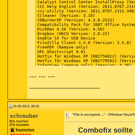
--- --- ---
__________________
26.08.2013, 08:20
schrauber
"File is encrypted ..." - Offenbar Virus
the machine
TB-Ausbilder
Combofix sollte