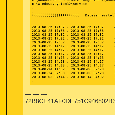
--- --- ---
72B8CE41AF0DE751C946802B