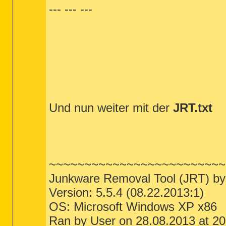
--- --- ---
-\\ Mozilla Firefox v23.0.1 (de)

[ File : C:\Dokumente und Einstellungen\
*************************

AdwCleaner[R0].txt - [1731 octets] - [28/
AdwCleaner[S0].txt - [1686 octets] - [28/
########## EOF - C:\AdwCleaner\AdwCleaner
Und nun weiter mit der
JRT.txt
~~~~~~~~~~~~~~~~~~~~~~~~~
Junkware Removal Tool (JRT) by
Version: 5.5.4 (08.22.2013:1)
OS: Microsoft Windows XP x86
Ran by User on 28.08.2013 at 20