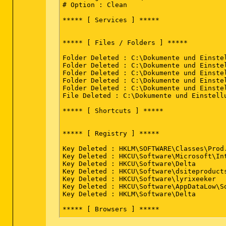
# Option : Clean

***** [ Services ] *****

***** [ Files / Folders ] *****

Folder Deleted : C:\Dokumente und Einstel
Folder Deleted : C:\Dokumente und Einstel
Folder Deleted : C:\Dokumente und Einste
Folder Deleted : C:\Dokumente und Einstel
Folder Deleted : C:\Dokumente und Einste
File Deleted : C:\Dokumente und Einstell
***** [ Shortcuts ] *****

***** [ Registry ] *****

Key Deleted : HKLM\SOFTWARE\Classes\Prod.
Key Deleted : HKCU\Software\Microsoft\In
Key Deleted : HKCU\Software\Delta

Key Deleted : HKCU\Software\dsiteproducts
Key Deleted : HKCU\Software\lyrixeeker

Key Deleted : HKCU\Software\AppDataLow\So
Key Deleted : HKLM\Software\Delta

***** [ Browsers ] *****

-\\ Internet Explorer v8.0.6001.18702
