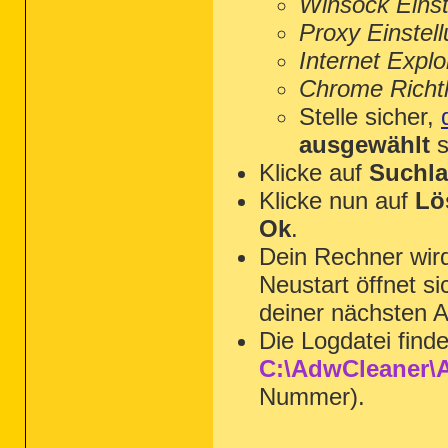
Winsock Einst
Proxy Einstel
Internet Explo
Chrome Richtl
Stelle sicher,
ausgewählt
s
Klicke auf
Suchla
Klicke nun auf
Lö
Ok
.
Dein Rechner wi
Neustart öffnet s
deiner nächsten A
Die Logdatei find
C:\AdwCleaner\A
Nummer).