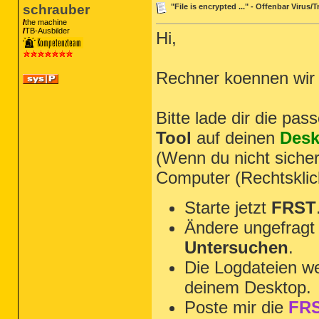
schrauber
"File is encrypted ..." - Offenbar Virus
the machine
TB-Ausbilder
Hi,
Rechner koennen wir b
Bitte lade dir die pa
Tool
auf deinen
Desk
(Wenn du nicht sicher
Computer (Rechtsklic
Starte jetzt
FRST
Ändere ungefragt 
Untersuchen
.
Die Logdateien we
deinem Desktop.
Poste mir die
FRS