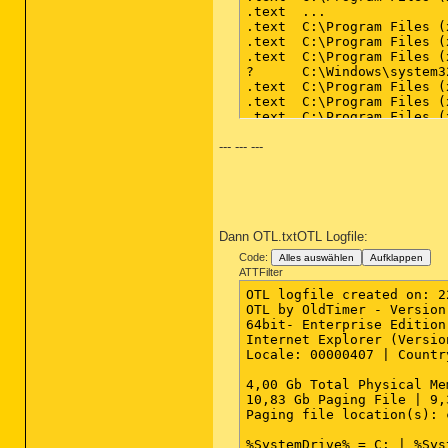
--- --- ---
Dann OTL.txtOTL Logfile:
Code:
Alles auswählen
Aufklappen
ATTFilter
OTL logfile created on: 2
OTL by OldTimer - Version
64bit- Enterprise Edition
Internet Explorer (Versio
Locale: 00000407 | Countr
4,00 Gb Total Physical Me
10,83 Gb Paging File | 9,
Paging file location(s): 
%SystemDrive% = C: | %Sys