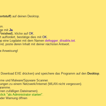
ortstuff
) auf deinen Desktop.
on.
age mit
Ja
.
Finished
), klicke auf
OK
.
 auffordert, bestätige dies mit
OK
.
top eine Logdatei mit dem Namen
defogger_disable.txt
.
ind, poste deren Inhalt mit deiner nächsten Antwort.
e Anweisung!
on Download EXE drücken) und speichere das Programm auf den
Desktop
.
ramme und Malware/Spyware Scanner.
dungen zu einem Netzwerk/Internet (WLAN nicht vergessen).
ogramme.
inen zufälligen Dateinamen).
ick "als Administrator starten".
ender Warnung öffnen