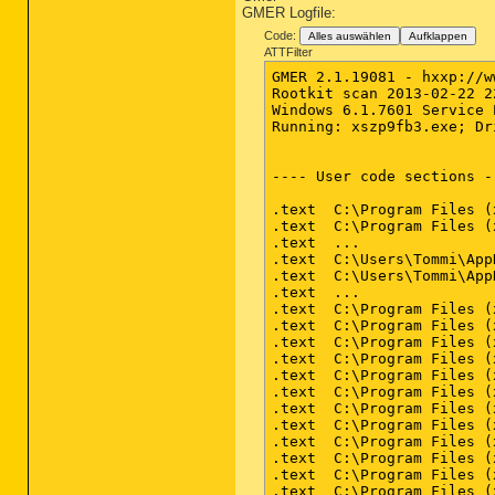
GMER Logfile:
Code:
Alles auswählen
Aufklappen
ATTFilter
GMER 2.1.19081 - hxxp://www.gmer.net
Rootkit scan 2013-02-22 22:22:56
Windows 6.1.7601 Service Pack 1 x64 \Device\Harddisk0\DR0 -> \Device\00000058 WDC_WD25 rev.10.0 232,89GB
Running: xszp9fb3.exe; Driver: C:\Users\Tommi\AppData\Local\Temp\pgloipoc.sys


---- User code sections - GMER 2.1 ----

.text  C:\Program Files (x86)\StarMoney 8.0\ouservice\StarMoneyOnlineUpdate.exe[1884] C:\Windows\syswow64\PSAPI.DLL!GetModuleInformation + 69                                                                 0000000076831465 2 bytes [83, 76]
.text  C:\Program Files (x86)\StarMoney 8.0\ouservice\StarMoneyOnlineUpdate.exe[1884] C:\Windows\syswow64\PSAPI.DLL!GetModuleInformation + 155                                                                00000000768314bb 2 bytes [83, 76]
.text  ...                                                                                                                                                                                                    * 2
.text  C:\Users\Tommi\AppData\Roaming\Dropbox\bin\Dropbox.exe[2668] C:\Windows\syswow64\Psapi.dll!GetModuleInformation + 69                                                                                   0000000076831465 2 bytes [83, 76]
.text  C:\Users\Tommi\AppData\Roaming\Dropbox\bin\Dropbox.exe[2668] C:\Windows\syswow64\Psapi.dll!GetModuleInformation + 155                                                                                  00000000768314bb 2 bytes [83, 76]
.text  ...                                                                                                                                                                                                    * 2
.text  C:\Program Files (x86)\Internet Explorer\iexplore.exe[3520] C:\Windows\syswow64\USER32.dll!EnableWindow                                                                                                0000000076312da4 5 bytes JMP 00000001663a9ebc
.text  C:\Program Files (x86)\Internet Explorer\iexplore.exe[3520] C:\Windows\syswow64\USER32.dll!DialogBoxIndirectParamW                                                                                     000000007632cbf3 5 bytes JMP 00000001664f8f36
.text  C:\Program Files (x86)\Internet Explorer\iexplore.exe[3520] C:\Windows\syswow64\USER32.dll!DialogBoxParamW                                                                                             000000007632cfca 5 bytes JMP 0000000166301893
.text  C:\Program Files (x86)\Internet Explorer\iexplore.exe[3520] C:\Windows\syswow64\USER32.dll!DialogBoxParamA                                                                                             000000007634cb0c 5 bytes JMP 00000001664f8ed1
.text  C:\Program Files (x86)\Internet Explorer\iexplore.exe[3520] C:\Windows\syswow64\USER32.dll!DialogBoxIndirectParamA                                                                                     000000007634ce64 5 bytes JMP 00000001664f8f9b
.text  C:\Program Files (x86)\Internet Explorer\iexplore.exe[3520] C:\Windows\syswow64\USER32.dll!MessageBoxIndirectA                                                                                         000000007635fbd1 5 bytes JMP 00000001664f8e58
.text  C:\Program Files (x86)\Internet Explorer\iexplore.exe[3520] C:\Windows\syswow64\USER32.dll!MessageBoxIndirectW                                                                                         000000007635fc9d 5 bytes JMP 00000001664f8ddf
.text  C:\Program Files (x86)\Internet Explorer\iexplore.exe[3520] C:\Windows\syswow64\USER32.dll!MessageBoxExA                                                                                               000000007635fcd6 5 bytes JMP 00000001664f8d7b
.text  C:\Program Files (x86)\Internet Explorer\iexplore.exe[3520] C:\Windows\syswow64\USER32.dll!MessageBoxExW                                                                                               000000007635fcfa 5 bytes JMP 00000001664f8d17
.text  C:\Program Files (x86)\Internet Explorer\iexplore.exe[3520] C:\Windows\syswow64\OLEAUT32.dll!OleCreatePropertyFrameIndirect                                                                            00000000765e93ec 5 bytes JMP 00000001664f9150
.text  C:\Program Files (x86)\Internet Explorer\iexplore.exe[3520] C:\Windows\syswow64\PSAPI.DLL!GetModuleInformation + 69                                                                                    0000000076831465 2 bytes [83, 76]
.text  C:\Program Files (x86)\Internet Explorer\iexplore.exe[3520] C:\Windows\syswow64\PSAPI.DLL!GetModuleInformation + 155                                                                                   00000000768314bb 2 bytes [83, 76]
.text  ...                                                                                                                                                                                                    * 2
.text  C:\Program Files (x86)\Internet Explorer\iexplore.exe[3520] C:\Windows\WinSxS\x86_microsoft.windows.common-controls_6595b64144ccf1df_6.0.7601.17514_none_41e6975e2bd6f2b2\comctl32.dll!PropertySheetW  0000000073e1388e 5 bytes JMP 00000001664f9000
.text  C:\Program Files (x86)\Internet Explorer\iexplore.exe[3520] C:\Windows\WinSxS\x86_microsoft.windows.common-controls_6595b64144ccf1df_6.0.7601.17514_none_41e6975e2bd6f2b2\comctl32.dll!PropertySheet   0000000073eb7922 5 bytes JMP 00000001664f90a8
.text  C:\Program Files (x86)\Internet Explorer\iexplore.exe[3520] C:\Windows\syswow64\comdlg32.dll!PageSetupDlgW                                                                                             00000000757a2694 5 bytes JMP 00000001664f9348
?      C:\Windows\system32\mssprxy.dll [3520] entry point in ".rdata" section                                                                                                                                 0000000073dc71e6
.text  C:\Program Files (x86)\Internet Explorer\iexplore.exe[3468] C:\Windows\SysWOW64\ntdll.dll!NtdllDefWindowProc_W                                                                                         00000000773e25fd 6 bytes JMP 00000001663c8054
.text  C:\Program Files (x86)\Internet Explorer\iexplore.exe[3468] C:\Windows\SysWOW64\ntdll.dll!NtdllDefWindowProc_A                                                                                         00000000773f2a63 6 bytes JMP 000000016636980d
.text  C:\Program Files (x86)\Internet Explorer\iexplore.exe[3468] C:\Windows\syswow64\kernel32.dll!CreateThread                                                                                              0000000075ce34b5 5 bytes JMP 00000001663675e3
.text  C:\Program Files (x86)\Internet Explorer\iexplore.exe[3468] C:\Windows\syswow64\USER32.dll!CreateWindowExW                                                                                             0000000076308a29 5 bytes JMP 00000001663d03df
.text  C:\Program Files (x86)\Internet Explorer\iexplore.exe[3468] C:\Windows\syswow64\USER32.dll!CreateWindowExA                           