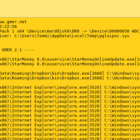
                                                                  000000007630d22e 5 bytes JMP 0000000166373643
.text  C:\Program Files (x86)\Internet Explorer\iexplore.exe[3468] C:\Windows\syswow64\USER32.dll!EnableWindow                                                                                                0000000076312da4 5 bytes JMP 00000001663a9ebc
.text  C:\Program Files (x86)\Internet Explorer\iexplore.exe[3468] C:\Windows\syswow64\USER32.dll!CallNextHookEx                                                                                              0000000076316285 5 bytes JMP 00000001663c7ff1
.text  C:\Program Files (x86)\Internet Explorer\iexplore.exe[3468] C:\Windows\syswow64\USER32.dll!SetWindowsHookExW                                                                                           0000000076317603 5 bytes JMP 00000001663a25b4
.text  C:\Program Files (x86)\Internet Explorer\iexplore.exe[3468] C:\Windows\syswow64\USER32.dll!DialogBoxIndirectParamW                                                                                     000000007632cbf3 5 bytes JMP 00000001664f8f36
.text  C:\Program Files (x86)\Internet Explorer\iexplore.exe[3468] C:\Windows\syswow64\USER32.dll!DialogBoxParamW                                                                                             000000007632cfca 5 bytes JMP 0000000166301893
.text  C:\Program Files (x86)\Internet Explorer\iexplore.exe[3468] C:\Windows\syswow64\USER32.dll!UnhookWindowsHookEx                                                                                         000000007632f52b 5 bytes JMP 00000001663eed14
.text  C:\Program Files (x86)\Internet Explorer\iexplore.exe[3468] C:\Windows\syswow64\USER32.dll!DialogBoxParamA                                                                                             000000007634cb0c 5 bytes JMP 00000001664f8ed1
.text  C:\Program Files (x86)\Internet Explorer\iexplore.exe[3468] C:\Windows\syswow64\USER32.dll!DialogBoxIndirectParamA                                                                                     000000007634ce64 5 bytes JMP 00000001664f8f9b
.text  C:\Program Files (x86)\Internet Explorer\iexplore.exe[3468] C:\Windows\syswow64\USER32.dll!MessageBoxIndirectA                                                                                         000000007635fbd1 5 bytes JMP 00000001664f8e58
.text  C:\Program Files (x86)\Internet Explorer\iexplore.exe[3468] C:\Windows\syswow64\USER32.dll!MessageBoxIndirectW                                                                                         000000007635fc9d 5 bytes JMP 00000001664f8ddf
.text  C:\Program Files (x86)\Internet Explorer\iexplore.exe[3468] C:\Windows\syswow64\USER32.dll!MessageBoxExA                                                                                               000000007635fcd6 5 bytes JMP 00000001664f8d7b
.text  C:\Program Files (x86)\Internet Explorer\iexplore.exe[3468] C:\Windows\syswow64\USER32.dll!Messa