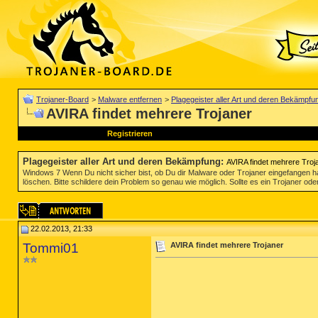
Trojaner-Board
>
Malware entfernen
>
Plagegeister aller Art und deren Bekämpfu
AVIRA findet mehrere Trojaner
Registrieren
Plagegeister aller Art und deren Bekämpfung
:
AVIRA findet mehrere Troj
Windows 7 Wenn Du nicht sicher bist, ob Du dir Malware oder Trojaner eingefangen ha
löschen. Bitte schildere dein Problem so genau wie möglich. Sollte es ein Trojaner oder
22.02.2013, 21:33
Tommi01
AVIRA findet mehrere Trojaner