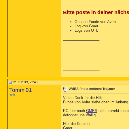
Bitte poste in deiner näch
Genaue Funde von Avira
Log von Gmer
Logs von OTL
__________________
__________________
22.02.2013, 22:48
Tommi01
AVIRA findet mehrere Trojaner
Vielen Dank für die Hilfe.
Funde von Avira siehe oben im Anhang
PC fuhr nach
GMER
nicht korrekt runt
defogger unauffällig
Hier die Dateien:
Gmer