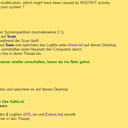
odification, which might have been caused by ROOTKIT activity.
n your system ?
:
er Systempartition (normalerweise C:\).
k auf
Scan
.
während der Scan läuft!
 auf
Save
und speichere das Logfile unter
Gmer.txt
auf deinen Desktop.
 unmittelbar einen Neustart des Computers durch.
s hier in deine Thread ein.
nner wieder einschalten, bevor du ins Netz gehst.
nter und speichere es auf deinen Desktop.
te
Use SafeList
.
sers
.
rden
2
Logfiles (
OTL.txt
und
Extras.txt
) erstellt.
hier in den Thread.