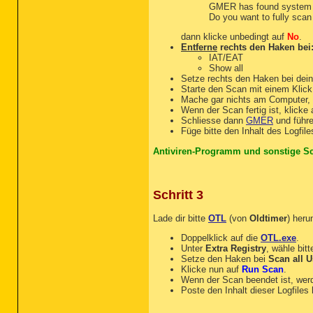
GMER has found system m
Do you want to fully sca
dann klicke unbedingt auf
No
.
Entferne
rechts den Haken bei
IAT/EAT
Show all
Setze rechts den Haken bei dein
Starte den Scan mit einem Klic
Mache gar nichts am Computer, 
Wenn der Scan fertig ist, klicke
Schliesse dann
GMER
und führe
Füge bitte den Inhalt des Logfile
Antiviren-Programm und sonstige Sca
Schritt 3
Lade dir bitte
OTL
(von
Oldtimer
) heru
Doppelklick auf die
OTL.exe
.
Unter
Extra Registry
, wähle bit
Setze den Haken bei
Scan all U
Klicke nun auf
Run Scan
.
Wenn der Scan beendet ist, we
Poste den Inhalt dieser Logfiles 