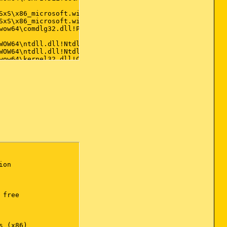
on

free

 (x86)
