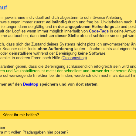
auf
 jeweils eine individuell auf dich abgestimmte schrittweise Anleitung.
Anweisungen immer zuerst
vollständig
durch und frag bei Unklarheiten nach,
nleitungen dann sorgfältig und
in der angegebenen Reihenfolge
ab und post
alt der Logfiles wenn immer möglich innerhalb von
Code-Tags
in deine Antwor
leme auftauchen, dann brich
an dieser Stelle
ab und schildere sie so gut wie 
mich, dass sich der Zustand deines Systems
nicht
plötzlich unvorhersehbar
än
e
Scanner oder Tools
ohne Aufforderung
laufen. Lösche nichts auf eigene F
oder
deinstalliere
während der Bereinigung
keine Software
.
parallel in anderen Foren nach Hilfe (
Crossposting
).
arantien geben, dass die Bereinigung schlussendlich erfolgreich sein wird und
en und Neuinstallieren ist meist der schnellere und
immer
der sicherere Weg
ne schwerwiegende Infektion bei dir finden, werde ich dich nochmals darauf h
mmer auf den
Desktop
speichern und von dort starten.
Könnt ihr mir helfen?
ber.
ra mit vollen Pfadangaben hier posten?