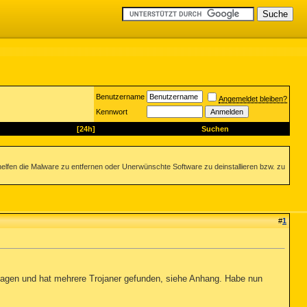
Benutzername
Angemeldet bleiben?
Kennwort
[24h]
Suchen
helfen die Malware zu entfernen oder Unerwünschte Software zu deinstallieren bzw. zu
#
1
hlagen und hat mehrere Trojaner gefunden, siehe Anhang. Habe nun