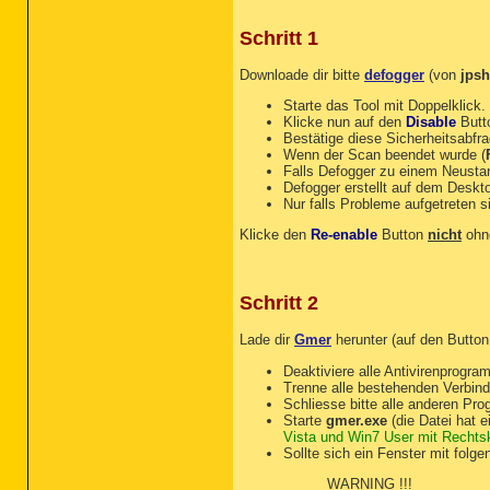
Schritt 1
Downloade dir bitte
defogger
(von
jpsh
Starte das Tool mit Doppelklick.
Klicke nun auf den
Disable
Butt
Bestätige diese Sicherheitsabfr
Wenn der Scan beendet wurde (
Falls Defogger zu einem Neustart
Defogger erstellt auf dem Desk
Nur falls Probleme aufgetreten s
Klicke den
Re-enable
Button
nicht
ohn
Schritt 2
Lade dir
Gmer
herunter (auf den Butt
Deaktiviere alle Antivirenprog
Trenne alle bestehenden Verbin
Schliesse bitte alle anderen Pr
Starte
gmer.exe
(die Datei hat e
Vista und Win7 User mit Rechtskl
Sollte sich ein Fenster mit folg
WARNING !!!