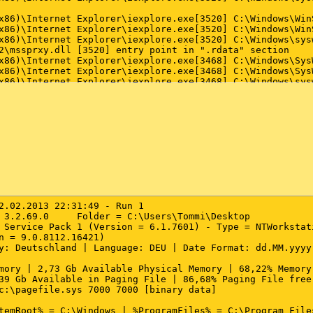
2.02.2013 22:31:49 - Run 1

 3.2.69.0     Folder = C:\Users\Tommi\Desktop

 Service Pack 1 (Version = 6.1.7601) - Type = NTWorkstati
n = 9.0.8112.16421)

y: Deutschland | Language: DEU | Date Format: dd.MM.yyyy

mory | 2,73 Gb Available Physical Memory | 68,22% Memory 
39 Gb Available in Paging File | 86,68% Paging File free

c:\pagefile.sys 7000 7000 [binary data]

temRoot% = C:\Windows | %ProgramFiles% = C:\Program Files