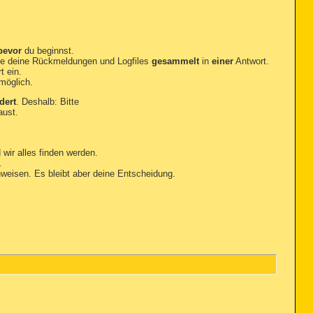
bevor
du beginnst.
e deine Rückmeldungen und Logfiles
gesammelt
in
einer
Antwort.
t ein.
möglich.
dert
. Deshalb: Bitte
aust.
 wir alles finden werden.
.
inweisen. Es bleibt aber deine Entscheidung.