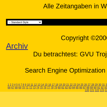
Alle Zeitangaben in W
Copyright ©200
Archiv
Du betrachtest: GVU Troj
Search Engine Optimization 
1
2
3
4
5
6
7
8
9
10
11
12
13
14
15
16
17
18
19
20
21
22
23
24
25
26
27
28
29
30
31
3
66
67
68
69
70
71
72
73
74
75
76
77
78
79
80
81
82
83
84
85
86
87
88
89
90
91
92
9
120
121
122
123
1