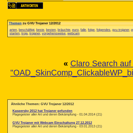
Themen
zu GVU Trojaner 12/2012
arten
,
beschäftigt
,
beste
,
besten
,
bräuchte
,
euro
,
falle
,
folge
,
folgendes
,
gvu trojaner
,
g
starten
,
troja
,
trojaner
,
vorgehensweise
,
webcam
«
Claro Search auf
"OAD_SkinComp_ClickableWP_binde
Ähnliche Themen: GVU Trojaner 12/2012
Kaspersky 2012 hat Trojaner gefunden
Plagegeister aller Art und deren Bekämpfung - 01.04.2014 (21)
GVU Trojaner mit Webcam Einschaltung 27.12.2012
Plagegeister aller Art und deren Bekämpfung - 03.01.2013 (21)