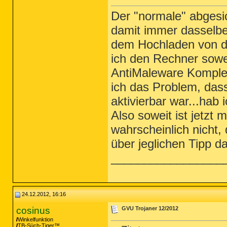
Der "normale" abgesic
damit immer dasselbe
dem Hochladen von d
ich den Rechner sowei
AntiMaleware Komplet
ich das Problem, das
aktivierbar war...hab 
Also soweit ist jetzt 
wahrscheinlich nicht,
über jeglichen Tipp da
_________________
24.12.2012, 16:16
cosinus
GVU Trojaner 12/2012
Winkelfunktion
TB-Süch-Tiger™