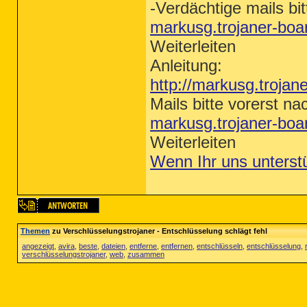
-Verdächtige mails bit
markusg.trojaner-bo
Weiterleiten
Anleitung:
http://markusg.trojan
Mails bitte vorerst na
markusg.trojaner-bo
Weiterleiten
Wenn Ihr uns unterst
Themen
zu Verschlüsselungstrojaner - Entschlüsselung schlägt fehl
angezeigt
,
avira
,
beste
,
dateien
,
entferne
,
entfernen
,
entschlüsseln
,
entschlüsselung
,
verschlüsselungstrojaner
,
web
,
zusammen