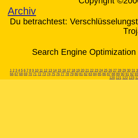
Copyright ©200
Archiv
Du betrachtest: Verschlüsselungstr
Tro
Search Engine Optimization 
1
2
3
4
5
6
7
8
9
10
11
12
13
14
15
16
17
18
19
20
21
22
23
24
25
26
27
28
29
30
31
3
66
67
68
69
70
71
72
73
74
75
76
77
78
79
80
81
82
83
84
85
86
87
88
89
90
91
92
9
120
121
122
123
1