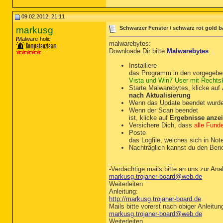
09.02.2012, 21:11
markusg
Schwarzer Fenster / schwarz rot gold b
Malware-holic
malwarebytes:
Downloade Dir bitte
Malwarebytes
Installiere
das Programm in den vorgegebe
Vista und Win7 User mit Rechtskl
Starte Malwarebytes, klicke auf
nach Aktualisierung
Wenn das Update beendet wurde,
Wenn der Scan beendet
ist, klicke auf
Ergebnisse anze
Versichere Dich, dass
alle Fund
Poste
das Logfile, welches sich in Note
Nachträglich kannst du den Beric
__________________
-Verdächtige mails bitte an uns zur Anal
markusg.trojaner-board@web.de
Weiterleiten
Anleitung:
http://markusg.trojaner-board.de
Mails bitte vorerst nach obiger Anleitun
markusg.trojaner-board@web.de
Weiterleiten