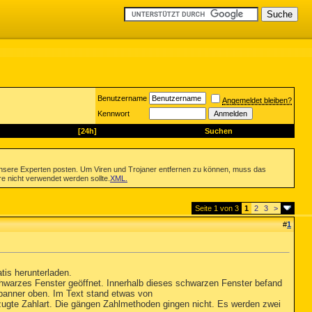
Benutzername
Angemeldet bleiben?
Kennwort
[24h]
Suchen
nsere Experten posten. Um Viren und Trojaner entfernen zu können, muss das
re nicht verwendet werden sollte.
XML
.
Seite 1 von 3
1
2
3
>
#
1
atis herunterladen.
hwarzes Fenster geöffnet. Innerhalb dieses schwarzen Fenster befand
 banner oben. Im Text stand etwas von
rzugte Zahlart. Die gängen Zahlmethoden gingen nicht. Es werden zwei