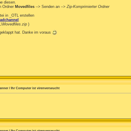
e diesen.
en Ordner
Movedfiles
--> Senden an -->
Zip-Komprimierter Ordner
ei in _OTL erstellen
adchannel
L\
Movedfiles.zip
)
 geklappt hat. Danke im voraus
anner / Ihr Computer ist virenverseucht
anner / Ihr Computer ist virenverseucht