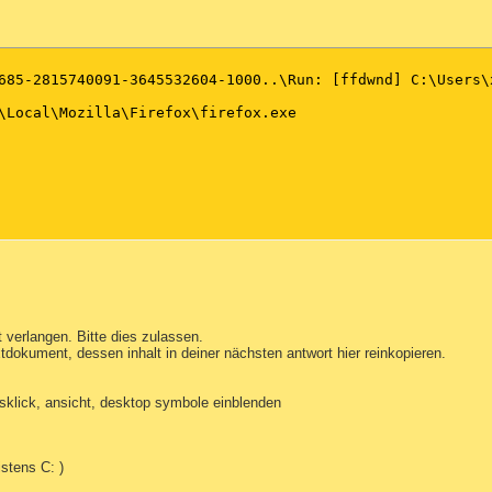
685-2815740091-3645532604-1000..\Run: [ffdwnd] C:\Users\
\Local\Mozilla\Firefox\firefox.exe

 verlangen. Bitte dies zulassen.
tdokument, dessen inhalt in deiner nächsten antwort hier reinkopieren.
tsklick, ansicht, desktop symbole einblenden
stens C: )