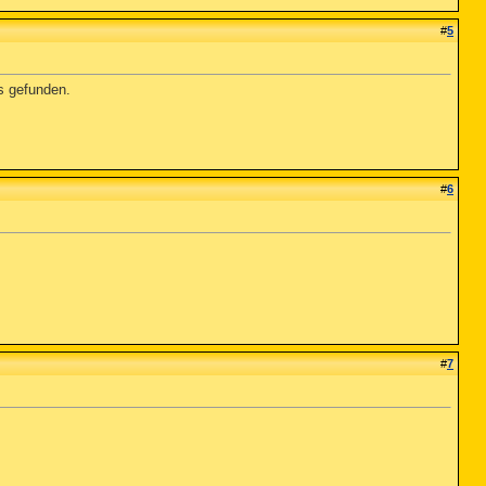
#
5
ts gefunden.
#
6
#
7