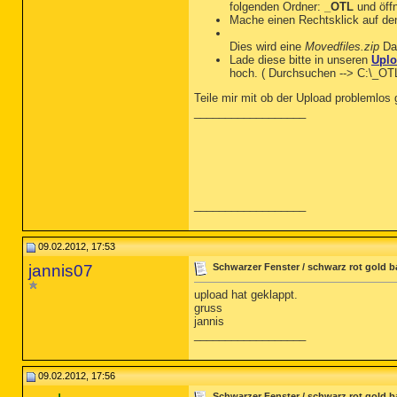
folgenden Ordner:
_OTL
und öffn
Mache einen Rechtsklick auf d
Dies wird eine
Movedfiles.zip
Dat
Lade diese bitte in unseren
Uplo
hoch. ( Durchsuchen --> C:\_OT
Teile mir mit ob der Upload problemlos
__________________
__________________
09.02.2012, 17:53
jannis07
Schwarzer Fenster / schwarz rot gold b
upload hat geklappt.
gruss
jannis
__________________
09.02.2012, 17:56
Schwarzer Fenster / schwarz rot gold b