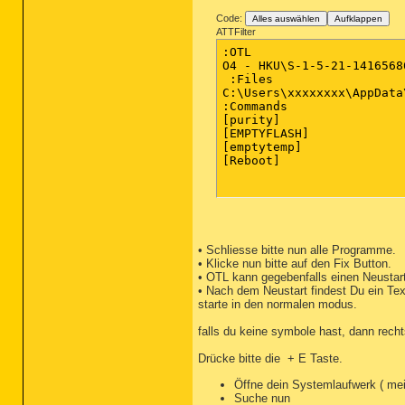
Code:
Alles auswählen
Aufklappen
ATTFilter
:OTL

O4 - HKU\S-1-5-21-1416568
 :Files

C:\Users\xxxxxxxx\AppData
:Commands

[purity]

[EMPTYFLASH] 

[emptytemp]

[Reboot]

• Schliesse bitte nun alle Programme.
• Klicke nun bitte auf den Fix Button.
• OTL kann gegebenfalls einen Neustart
• Nach dem Neustart findest Du ein Tex
starte in den normalen modus.
falls du keine symbole hast, dann rech
Drücke bitte die
+ E Taste.
Öffne dein Systemlaufwerk ( mei
Suche nun