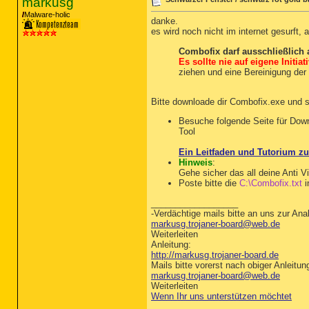
markusg
Malware-holic
danke.
es wird noch nicht im internet gesurft, a
Combofix darf ausschließlich
Es sollte nie auf eigene Initia
ziehen und eine Bereinigung der
Bitte downloade dir Combofix.exe und 
Besuche folgende Seite für Dow
Tool
Ein Leitfaden und Tutorium 
Hinweis
:
Gehe sicher das all deine Anti 
Poste bitte die
C:\Combofix.txt
i
__________________
-Verdächtige mails bitte an uns zur Anal
markusg.trojaner-board@web.de
Weiterleiten
Anleitung:
http://markusg.trojaner-board.de
Mails bitte vorerst nach obiger Anleitun
markusg.trojaner-board@web.de
Weiterleiten
Wenn Ihr uns unterstützen möchtet