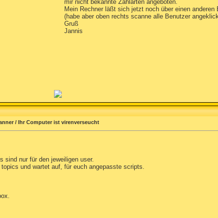
mir nicht bekannte Zahlarten angeboten.
Mein Rechner läßt sich jetzt noch über einen anderen
(habe aber oben rechts scanne alle Benutzer angeklick
Gruß
Jannis
anner / Ihr Computer ist virenverseucht
s sind nur für den jeweiligen user.
 topics und wartet auf, für euch angepasste scripts.
box.