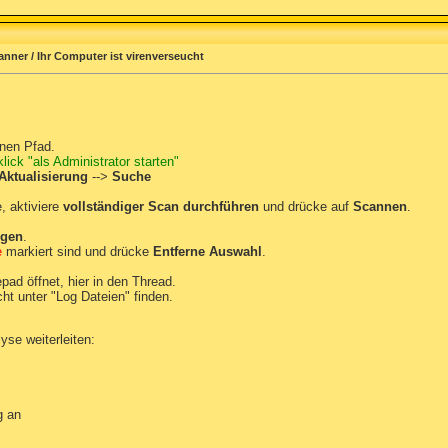
anner / Ihr Computer ist virenverseucht
nen Pfad.
ick "als Administrator starten"
Aktualisierung
-->
Suche
 aktiviere
vollständiger Scan durchführen
und drücke auf
Scannen
.
igen
.
e
markiert sind und drücke
Entferne Auswahl
.
pad öffnet, hier in den Thread.
ht unter "Log Dateien" finden.
yse weiterleiten:
g an