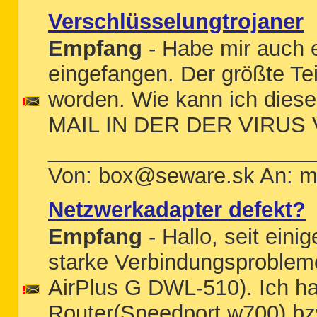
Verschlüsselungtrojaner
Empfang
- Habe mir auch e
eingefangen. Der größte Tei
worden. Wie kann ich dies
MAIL IN DER DER VIRU
______________________
Von: box@seware.sk An: m
Netzwerkadapter defekt?
Empfang
- Hallo, seit ein
starke Verbindungsproblem
AirPlus G DWL-510). Ich h
Router(Speedport w700) bzw