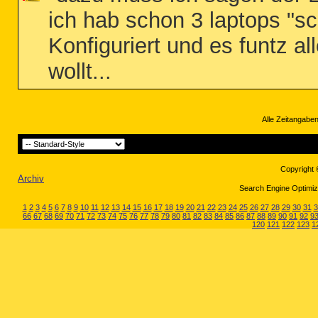
ich hab schon 3 laptops "sc
Konfiguriert und es funtz al
wollt...
Alle Zeitangaben
Copyright 
Archiv
Search Engine Optimiza
1
2
3
4
5
6
7
8
9
10
11
12
13
14
15
16
17
18
19
20
21
22
23
24
25
26
27
28
29
30
31
3
66
67
68
69
70
71
72
73
74
75
76
77
78
79
80
81
82
83
84
85
86
87
88
89
90
91
92
9
120
121
122
123
1